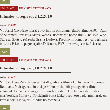
več
FILMSKO VRTOGLAVO
24. 2. 2010
Filmsko vrtoglavo, 24.2.2010
Avtor:
DRFK
V rubriki Ozvočeno tokrat govorimo in poslušamo glasbo filma »(500) Days
of Summer«, režiserja Marca Webba. Recenzirali bomo film »The Men Who
Stare at Goats«, režiserja Granta Heslova. Predstavili bomo festival Berlinale
in se o »Pekinu« pogovarjali z Dušanom, EVS prostovoljcem iz Pekarne.
več
FILMSKO VRTOGLAVO
10. 2. 2010
Filmsko vrtoglavo, 10.2.2010
Avtor:
DRFK
V rubriki ozvočeno bomo poslušali glasbo iz filma »Up in the Air«, Jasona
Reitmana. V drugem delu oddaje bomo prisluhnili protagonistu filma
»Unmade Beds«, ki smo ga v okviru festivala LIFFe lahko videli tudi v
mariborskem Koloseju. Prisluhnili boste lahko pogovoru z glavnim igralcem
Fernandom Tielvejem. Sledila bo recenzija...
več