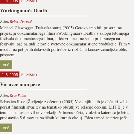
FILMSKO
1. 8. 2005
Workingman’s Death
Avtor:
Robert Petrovič
Michael Glawogger (Delavska smrt) (2005) Gotovo smo bili prisotni na
projekciji dokumentarnega filma »Workingman’s Death« v sklopu letošnjega
festivala dokumentarnega filma, priča vrhuncu ne samo prikazanega na
festivalu, pač pa tudi letošnje svetovne dokumentaristične produkcije. Film v
uvodu, na pot petih delavskih portretov iz različnih koncev zemeljske oble,
pospremi...
več
FILMSKO
1. 8. 2005
Vie avec mon père
Avtor:
Rene Puhar
Sebastien Rose (Življenje z očetom) (2005) V zadnjih letih je občutiti velik
porast filmskih stvaritev na tematiko občutljive relacije oče-sin. LIFFE je v
tem namen ustanovil novo sekcijo V imenu očeta, v okviru katere se je letos
predstavilo 5 filmov iz različnih kulturnih okolij. Eden izmed peterice je še...
več