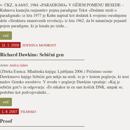
v: ČKZ, št.64/65, 1984 »PARADIGMA« V OŽJEM POMENU BESEDE –
Kuhnova kasnejša razjasnitev pojma paradigme Tekst »Dodatne misli o
paradigmah« iz leta 1977 je Kuhn napisal kot dodatek k svojemu osrednjemu
delu »Struktura znanstvenih revolucij« iz leta 1962, da bi natančneje pojasnil
pojem paradigme, ki je kmalu po izidu...
več
ZOFIJINA MODROST
11. 1. 2008
Richard Dawkins: Sebični gen
Avtor:
Andrej Adam
(Zbirka Esenca; Mladinska knjiga; Ljubljana 2006.) Pričnimo oceno
Dawkinsove knjige Sebični gen nekje na sredi, to je v šestem poglavju, ki nosi
naslov Gensko sorodstvo. V uvodu v poglavje Dawkins vprašuje: »Kaj je
sebični gen?« in odgovarja: »To nikakor ni en sam košček DNK, ampak so,
podobno kot podvojevalniki...
več
FILMSKO
1. 8. 2007
Proof