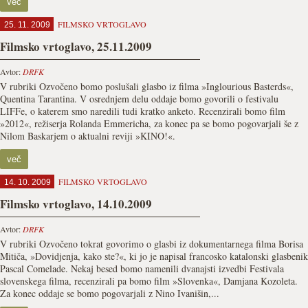
več
FILMSKO VRTOGLAVO
25. 11. 2009
Filmsko vrtoglavo, 25.11.2009
Avtor:
DRFK
V rubriki Ozvočeno bomo poslušali glasbo iz filma »Inglourious Basterds«,
Quentina Tarantina. V osrednjem delu oddaje bomo govorili o festivalu
LIFFe, o katerem smo naredili tudi kratko anketo. Recenzirali bomo film
»2012«, režiserja Rolanda Emmericha, za konec pa se bomo pogovarjali še z
Nilom Baskarjem o aktualni reviji »KINO!«.
več
FILMSKO VRTOGLAVO
14. 10. 2009
Filmsko vrtoglavo, 14.10.2009
Avtor:
DRFK
V rubriki Ozvočeno tokrat govorimo o glasbi iz dokumentarnega filma Borisa
Mitiča, »Dovidjenja, kako ste?«, ki jo je napisal francosko katalonski glasbenik
Pascal Comelade. Nekaj besed bomo namenili dvanajsti izvedbi Festivala
slovenskega filma, recenzirali pa bomo film »Slovenka«, Damjana Kozoleta.
Za konec oddaje se bomo pogovarjali z Nino Ivanišin,...