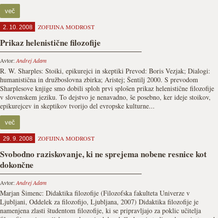
več
ZOFIJINA MODROST
2. 10. 2008
Prikaz helenistične filozofije
Avtor:
Andrej Adam
R. W. Sharples: Stoiki, epikurejci in skeptiki Prevod: Boris Vezjak; Dialogi:
humanistična in družboslovna zbirka; Aristej; Šentilj 2000. S prevodom
Sharplesove knjige smo dobili sploh prvi splošen prikaz helenistične filozofije
v slovenskem jeziku. To dejstvo je nenavadno, še posebno, ker ideje stoikov,
epikurejcev in skeptikov tvorijo del evropske kulturne...
več
ZOFIJINA MODROST
29. 9. 2008
Svobodno raziskovanje, ki ne sprejema nobene resnice kot
dokončne
Avtor:
Andrej Adam
Marjan Šimenc: Didaktika filozofije (Filozofska fakulteta Univerze v
Ljubljani, Oddelek za filozofijo, Ljubljana, 2007) Didaktika filozofije je
namenjena zlasti študentom filozofije, ki se pripravljajo za poklic učitelja