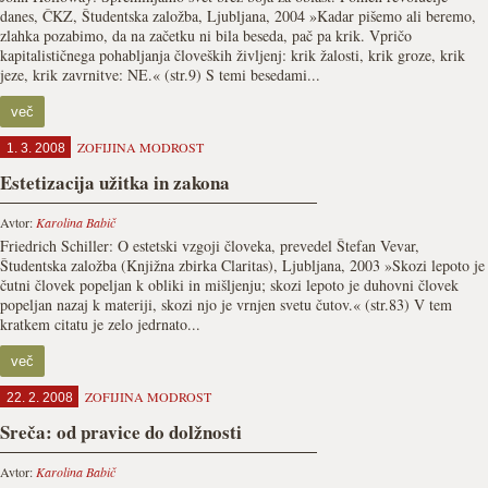
danes, ČKZ, Študentska založba, Ljubljana, 2004 »Kadar pišemo ali beremo,
zlahka pozabimo, da na začetku ni bila beseda, pač pa krik. Vpričo
kapitalističnega pohabljanja človeških življenj: krik žalosti, krik groze, krik
jeze, krik zavrnitve: NE.« (str.9) S temi besedami...
več
ZOFIJINA MODROST
1. 3. 2008
Estetizacija užitka in zakona
Avtor:
Karolina Babič
Friedrich Schiller: O estetski vzgoji človeka, prevedel Štefan Vevar,
Študentska založba (Knjižna zbirka Claritas), Ljubljana, 2003 »Skozi lepoto je
čutni človek popeljan k obliki in mišljenju; skozi lepoto je duhovni človek
popeljan nazaj k materiji, skozi njo je vrnjen svetu čutov.« (str.83) V tem
kratkem citatu je zelo jedrnato...
več
ZOFIJINA MODROST
22. 2. 2008
Sreča: od pravice do dolžnosti
Avtor:
Karolina Babič