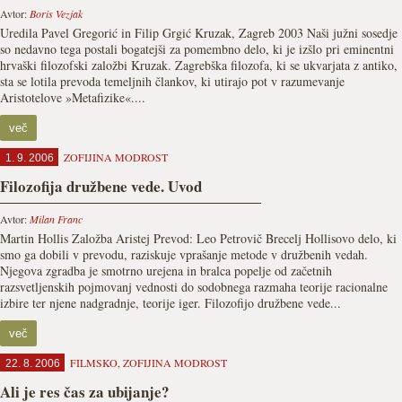
Avtor:
Boris Vezjak
Uredila Pavel Gregorić in Filip Grgić Kruzak, Zagreb 2003 Naši južni sosedje
so nedavno tega postali bogatejši za pomembno delo, ki je izšlo pri eminentni
hrvaški filozofski založbi Kruzak. Zagrebška filozofa, ki se ukvarjata z antiko,
sta se lotila prevoda temeljnih člankov, ki utirajo pot v razumevanje
Aristotelove »Metafizike«....
več
ZOFIJINA MODROST
1. 9. 2006
Filozofija družbene vede. Uvod
Avtor:
Milan Franc
Martin Hollis Založba Aristej Prevod: Leo Petrovič Brecelj Hollisovo delo, ki
smo ga dobili v prevodu, raziskuje vprašanje metode v družbenih vedah.
Njegova zgradba je smotrno urejena in bralca popelje od začetnih
razsvetljenskih pojmovanj vednosti do sodobnega razmaha teorije racionalne
izbire ter njene nadgradnje, teorije iger. Filozofijo družbene vede...
več
FILMSKO
,
ZOFIJINA MODROST
22. 8. 2006
Ali je res čas za ubijanje?