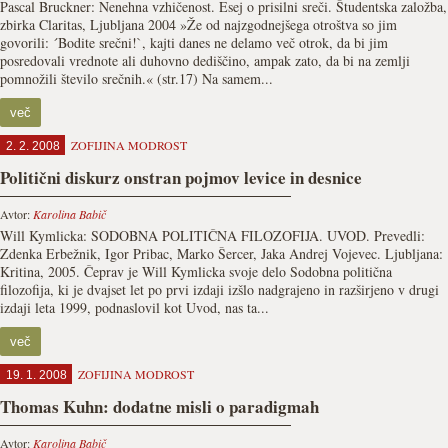
Pascal Bruckner: Nenehna vzhičenost. Esej o prisilni sreči. Študentska založba,
zbirka Claritas, Ljubljana 2004 »Že od najzgodnejšega otroštva so jim
govorili: ´Bodite srečni!`, kajti danes ne delamo več otrok, da bi jim
posredovali vrednote ali duhovno dediščino, ampak zato, da bi na zemlji
pomnožili število srečnih.« (str.17) Na samem...
več
ZOFIJINA MODROST
2. 2. 2008
Politični diskurz onstran pojmov levice in desnice
Avtor:
Karolina Babič
Will Kymlicka: SODOBNA POLITIČNA FILOZOFIJA. UVOD. Prevedli:
Zdenka Erbežnik, Igor Pribac, Marko Šercer, Jaka Andrej Vojevec. Ljubljana:
Kritina, 2005. Čeprav je Will Kymlicka svoje delo Sodobna politična
filozofija, ki je dvajset let po prvi izdaji izšlo nadgrajeno in razširjeno v drugi
izdaji leta 1999, podnaslovil kot Uvod, nas ta...
več
ZOFIJINA MODROST
19. 1. 2008
Thomas Kuhn: dodatne misli o paradigmah
Avtor:
Karolina Babič