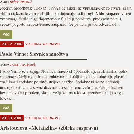
Avtor:
Robert Petrovič
Jocelyn Moorhouse (Dokaz) (1992) Se nikoli ne vprašamo, če so stvari, ki jih
vidimo takšne le za nas ali jih tako dojemajo tudi drugi. Vidu zaupamo vlogo
vrhovnega čutila in ga dojemamo v funkciji potrditve, predvsem pa mu,
čeprav pogosto neupravičeno, zaupamo. Če pa nam je vid odvzet, od...
več
ZOFIJINA MODROST
28. 12. 2006
Paolo Virno: Slovnica mnoštva
Avtor:
Tomaž Grušovnik
Paolo Virno se v knjigi Slovnica mnoštva1 (podnaslovljeni »k analizi oblik
sodobnega življenja«) loteva zahtevne in kočljive naloge določanja glavnih
značilnosti sodobne postindustrijske družbe. Sodobnosti že po definiciji
umanjka kritična časovna distanca do same sebe, zato predstavlja težaven
hermenevtični problem, skoraj večji kot preteklost: preučevalec, ki se ga
loteva,...
več
ZOFIJINA MODROST
28. 10. 2006
Aristotelova »Metafizika« (zbirka rasprava)