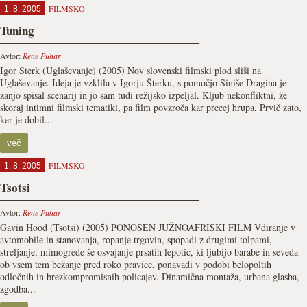
FILMSKO
1. 8. 2005
Tuning
Avtor:
Rene Puhar
Igor Šterk (Uglaševanje) (2005) Nov slovenski filmski plod sliši na
Uglaševanje. Ideja je vzklila v Igorju Šterku, s pomočjo Siniše Dragina je
zanjo spisal scenarij in jo sam tudi režijsko izpeljal. Kljub nekonfliktni, že
skoraj intimni filmski tematiki, pa film povzroča kar precej hrupa. Prvič zato,
ker je dobil...
več
FILMSKO
1. 8. 2005
Tsotsi
Avtor:
Rene Puhar
Gavin Hood (Tsotsi) (2005) PONOSEN JUŽNOAFRIŠKI FILM Vdiranje v
avtomobile in stanovanja, ropanje trgovin, spopadi z drugimi tolpami,
streljanje, mimogrede še osvajanje prsatih lepotic, ki ljubijo barabe in seveda
ob vsem tem bežanje pred roko pravice, ponavadi v podobi belopoltih
odločnih in brezkompromisnih policajev. Dinamična montaža, urbana glasba,
zgodba...