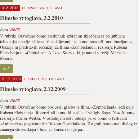
FILMSKO VRTOGLAVO
3. 2. 2010
Filmsko vrtoglavo, 3.2.2010
Avtor:
DRFK
V rubriki Ozvočeno bomo prisluhnili izbranim skladbam iz priljubljene
televizijske serije »Glee«. V nadaljevanju se bomo posvetili nominacijam za
Oskarja in predstavili recenziji za filma »Zombieland«, režiserja Rubena
Fleischerja in »Capitalism: A Love Story«, ki je nastal v režiji Michaela
Moorea.
več
FILMSKO VRTOGLAVO
2. 12. 2009
Filmsko vrtoglavo, 2.12.2009
Avtor:
DRFK
V rubriki Ozvočeno bomo poslušali glasbo iz filma »Zombieland«, režiserja
Rubena Fleischerja. Recenzirali bomo film »The Twilight Saga: New Moon«,
režiserja Chrisa Weitza. V osrednjem delu oddaje pa se bomo o festivalu
»Animateka« pogovarjali z Rokom Govednikom. Zaigrali bomo tudi dialog iz
znanega slovenskega filma, za konec oddaje pa...