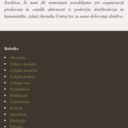
Sredstva, ki nam jih namenjate porabljamo pri organizaciji
predavanj in ostalih aktivnosti iz področja družboslovja in
humanistike, izdaji zbornika Ustroj ter za samo delovanje društva.
Rubrike
Obvestila
Zofija v medijih
Zofijina modrost
Zofijina bodica
Zofijino oko
Poslušalnica
Publikacije
Cenzurirano
Kotiček
Speculum
Ekologija
Filmsko