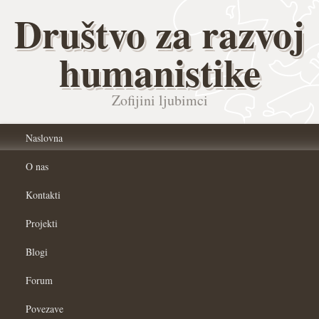
Društvo za razvoj
humanistike
Zofijini ljubimci
Naslovna
O nas
Kontakti
Projekti
Blogi
Forum
Povezave