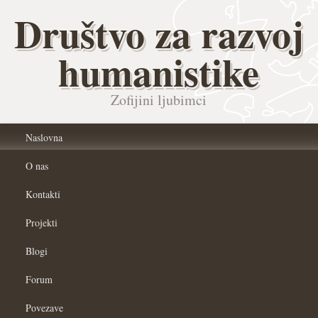
Društvo za razvoj
humanistike
Zofijini ljubimci
Naslovna
O nas
Kontakti
Projekti
Blogi
Forum
Povezave