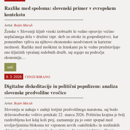
Razlike med spoloma: slovenski primer v evropskem
kontekstu
Avtor:
Bojan Macuh
Ženske v Sloveniji kljub visoki izobrazbi še vedno opravijo večino
neplačanega dela v družini (npr. skrb za otroke in gospodinjstvo), kar
pomembno vpliva na njihovo ekonomsko neodvisnost in karierne
možnosti. Razlike med moškimi in ženskami pa še vedno predstavljajo
eno ključnih vprašanj sodobnih družb, saj segajo na področja
ekonomije,...
več
CENZURIRANO
8. 3. 2026
Digitalne diskeditacije in politični populizem: analiza
slovenske predvolilne vročice
Avtor:
Bojan Macuh
Slovenija se nahaja v zadnji tretjini predvolilnega maratona, saj bodo
državnozborske volitve potekale 22. marca 2026. Politična krajina je bolj
razdrobljena kot kdaj koli prej, zaznamuje pa jo oster spopad med
uveljavljenima blokoma ter vzponom novih »satelitskih« in sredinskih