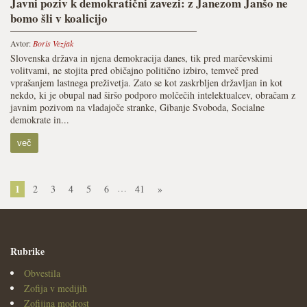
Javni poziv k demokratični zavezi: z Janezom Janšo ne
bomo šli v koalicijo
Avtor:
Boris Vezjak
Slovenska država in njena demokracija danes, tik pred marčevskimi
volitvami, ne stojita pred običajno politično izbiro, temveč pred
vprašanjem lastnega preživetja. Zato se kot zaskrbljen državljan in kot
nekdo, ki je obupal nad širšo podporo molčečih intelektualcev, obračam z
javnim pozivom na vladajoče stranke, Gibanje Svoboda, Socialne
demokrate in...
več
1
…
2
3
4
5
6
41
»
Rubrike
Obvestila
Zofija v medijih
Zofijina modrost