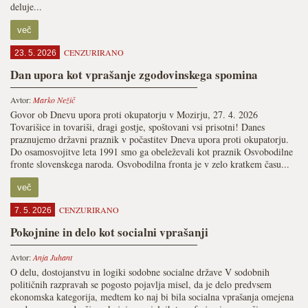
deluje...
več
CENZURIRANO
23. 5. 2026
Dan upora kot vprašanje zgodovinskega spomina
Avtor:
Marko Nežič
Govor ob Dnevu upora proti okupatorju v Mozirju, 27. 4. 2026
Tovarišice in tovariši, dragi gostje, spoštovani vsi prisotni! Danes
praznujemo državni praznik v počastitev Dneva upora proti okupatorju.
Do osamosvojitve leta 1991 smo ga obeleževali kot praznik Osvobodilne
fronte slovenskega naroda. Osvobodilna fronta je v zelo kratkem času...
več
CENZURIRANO
7. 5. 2026
Pokojnine in delo kot socialni vprašanji
Avtor:
Anja Juhant
O delu, dostojanstvu in logiki sodobne socialne države V sodobnih
političnih razpravah se pogosto pojavlja misel, da je delo predvsem
ekonomska kategorija, medtem ko naj bi bila socialna vprašanja omejena