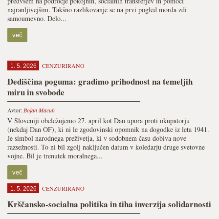
predvsem na področje pokojnin, socialnih transferjev in pomoči
najranljivejšim. Takšno razlikovanje se na prvi pogled morda zdi
samoumevno. Delo...
več
CENZURIRANO
1. 5. 2026
Dediščina poguma: gradimo prihodnost na temeljih
miru in svobode
Avtor:
Bojan Macuh
V Sloveniji obeležujemo 27. april kot Dan upora proti okupatorju
(nekdaj Dan OF), ki ni le zgodovinski opomnik na dogodke iz leta 1941.
Je simbol narodnega preživetja, ki v sodobnem času dobiva nove
razsežnosti. To ni bil zgolj naključen datum v koledarju druge svetovne
vojne. Bil je trenutek moralnega...
več
CENZURIRANO
1. 5. 2026
Krščansko-socialna politika in tiha inverzija solidarnosti