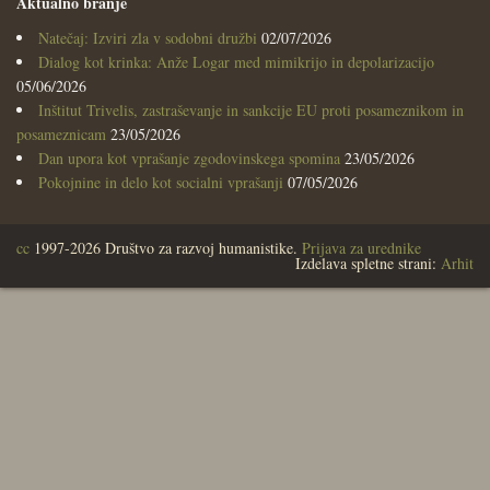
Aktualno branje
Natečaj: Izviri zla v sodobni družbi
02/07/2026
Dialog kot krinka: Anže Logar med mimikrijo in depolarizacijo
05/06/2026
Inštitut Trivelis, zastraševanje in sankcije EU proti posameznikom in
posameznicam
23/05/2026
Dan upora kot vprašanje zgodovinskega spomina
23/05/2026
Pokojnine in delo kot socialni vprašanji
07/05/2026
cc
1997-2026 Društvo za razvoj humanistike.
Prijava za urednike
Izdelava spletne strani:
Arhit