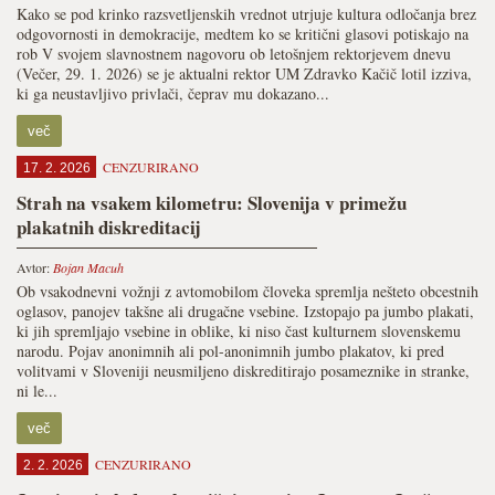
Kako se pod krinko razsvetljenskih vrednot utrjuje kultura odločanja brez
odgovornosti in demokracije, medtem ko se kritični glasovi potiskajo na
rob V svojem slavnostnem nagovoru ob letošnjem rektorjevem dnevu
(Večer, 29. 1. 2026) se je aktualni rektor UM Zdravko Kačič lotil izziva,
ki ga neustavljivo privlači, čeprav mu dokazano...
več
CENZURIRANO
17. 2. 2026
Strah na vsakem kilometru: Slovenija v primežu
plakatnih diskreditacij
Avtor:
Bojan Macuh
Ob vsakodnevni vožnji z avtomobilom človeka spremlja nešteto obcestnih
oglasov, panojev takšne ali drugačne vsebine. Izstopajo pa jumbo plakati,
ki jih spremljajo vsebine in oblike, ki niso čast kulturnem slovenskemu
narodu. Pojav anonimnih ali pol-anonimnih jumbo plakatov, ki pred
volitvami v Sloveniji neusmiljeno diskreditirajo posameznike in stranke,
ni le...
več
CENZURIRANO
2. 2. 2026