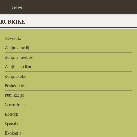
Arhivi
RUBRIKE
Obvestila
Zofija v medijih
Zofijina modrost
Zofijina bodica
Zofijino oko
Poslušalnica
Publikacije
Cenzurirano
Kotiček
Speculum
Ekologija