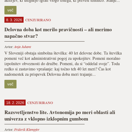
akterjev, ki utegnejo igrati vlogo tistega, ki prevesi tehtnico. Stanje...
več
CENZURIRANO
8. 3. 2026
Delovna doba kot merilo pravičnosti – ali merimo
napačno stvar?
Avtor:
Anja Juhant
V Sloveniji obstaja simbolna številka: 40 let delovne dobe. Ta številka
pomeni več kot administrativni pogoj za upokojitev. Pomeni moralno
izpolnitev obveznosti do družbe. Pomeni, da si “oddelal svoje”. Toda
redko si zastavimo vprašanje: kaj točno teh 40 let meri? Čas kot
nadomestek za prispevek Delovna doba meri trajanje...
več
CENZURIRANO
18. 2. 2026
Razsvetljenstvo lite. Avtonomija po meri oblasti ali
univerza z vklopno izklopnim gumbom
Avtor:
Friderik Klampfer