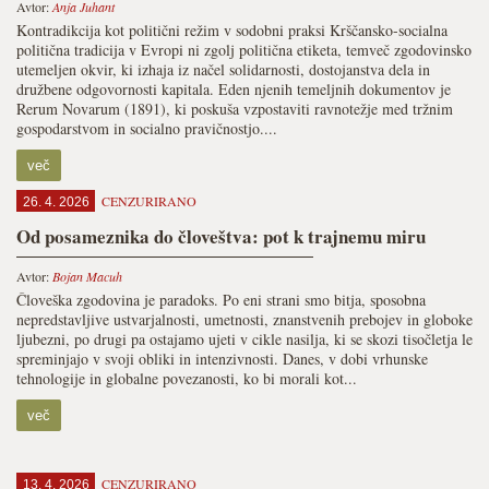
Avtor:
Anja Juhant
Kontradikcija kot politični režim v sodobni praksi Krščansko-socialna
politična tradicija v Evropi ni zgolj politična etiketa, temveč zgodovinsko
utemeljen okvir, ki izhaja iz načel solidarnosti, dostojanstva dela in
družbene odgovornosti kapitala. Eden njenih temeljnih dokumentov je
Rerum Novarum (1891), ki poskuša vzpostaviti ravnotežje med tržnim
gospodarstvom in socialno pravičnostjo....
več
CENZURIRANO
26. 4. 2026
Od posameznika do človeštva: pot k trajnemu miru
Avtor:
Bojan Macuh
Človeška zgodovina je paradoks. Po eni strani smo bitja, sposobna
nepredstavljive ustvarjalnosti, umetnosti, znanstvenih prebojev in globoke
ljubezni, po drugi pa ostajamo ujeti v cikle nasilja, ki se skozi tisočletja le
spreminjajo v svoji obliki in intenzivnosti. Danes, v dobi vrhunske
tehnologije in globalne povezanosti, ko bi morali kot...
več
CENZURIRANO
13. 4. 2026