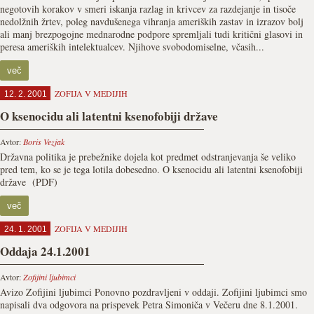
negotovih korakov v smeri iskanja razlag in krivcev za razdejanje in tisoče
nedolžnih žrtev, poleg navdušenega vihranja ameriških zastav in izrazov bolj
ali manj brezpogojne mednarodne podpore spremljali tudi kritični glasovi in
peresa ameriških intelektualcev. Njihove svobodomiselne, včasih...
več
ZOFIJA V MEDIJIH
12. 2. 2001
O ksenocidu ali latentni ksenofobiji države
Avtor:
Boris Vezjak
Državna politika je prebežnike dojela kot predmet odstranjevanja še veliko
pred tem, ko se je tega lotila dobesedno. O ksenocidu ali latentni ksenofobiji
države (PDF)
več
ZOFIJA V MEDIJIH
24. 1. 2001
Oddaja 24.1.2001
Avtor:
Zofijini ljubimci
Avizo Zofijini ljubimci Ponovno pozdravljeni v oddaji. Zofijini ljubimci smo
napisali dva odgovora na prispevek Petra Simoniča v Večeru dne 8.1.2001.