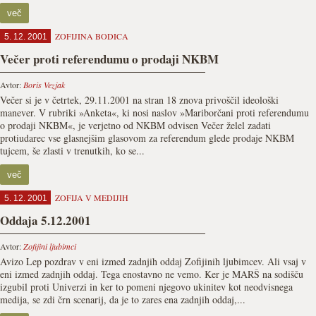
več
ZOFIJINA BODICA
5. 12. 2001
Večer proti referendumu o prodaji NKBM
Avtor:
Boris Vezjak
Večer si je v četrtek, 29.11.2001 na stran 18 znova privoščil ideološki
manever. V rubriki »Anketa«, ki nosi naslov »Mariborčani proti referendumu
o prodaji NKBM«, je verjetno od NKBM odvisen Večer želel zadati
protiudarec vse glasnejšim glasovom za referendum glede prodaje NKBM
tujcem, še zlasti v trenutkih, ko se...
več
ZOFIJA V MEDIJIH
5. 12. 2001
Oddaja 5.12.2001
Avtor:
Zofijini ljubimci
Avizo Lep pozdrav v eni izmed zadnjih oddaj Zofijinih ljubimcev. Ali vsaj v
eni izmed zadnjih oddaj. Tega enostavno ne vemo. Ker je MARŠ na sodišču
izgubil proti Univerzi in ker to pomeni njegovo ukinitev kot neodvisnega
medija, se zdi črn scenarij, da je to zares ena zadnjih oddaj,...