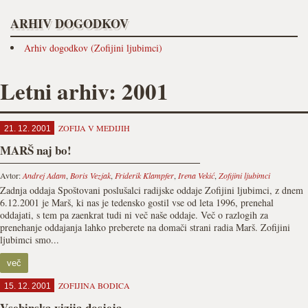
ARHIV DOGODKOV
Arhiv dogodkov (Zofijini ljubimci)
Letni arhiv: 2001
ZOFIJA V MEDIJIH
21. 12. 2001
MARŠ naj bo!
Avtor:
Andrej Adam
,
Boris Vezjak
,
Friderik Klampfer
,
Irena Vekić
,
Zofijini ljubimci
Zadnja oddaja Spoštovani poslušalci radijske oddaje Zofijini ljubimci, z dnem
6.12.2001 je Marš, ki nas je tedensko gostil vse od leta 1996, prenehal
oddajati, s tem pa zaenkrat tudi ni več naše oddaje. Več o razlogih za
prenehanje oddajanja lahko preberete na domači strani radia Marš. Zofijini
ljubimci smo...
več
ZOFIJINA BODICA
15. 12. 2001
Vsebinska vizija dosjeja