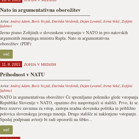
20. 8. 2001
Nato in argumentativna oborožitev
Avtor:
Andrej Adam
,
Boris Vezjak
,
Darinka Verdonik
,
Dejan Levanič
,
Irena Vekić
,
Zofijini
ljubimci
Javno pismo Zofijinih o slovenskem vstopanju v NATO in pro-natovskih
argumentih zunanjega ministra Rupla. Nato in argumentativna
oborožitev (PDF)
več
ZOFIJA V MEDIJIH
11. 8. 2001
Prihodnost v NATU
Avtor:
Andrej Adam
,
Boris Vezjak
,
Darinka Verdonik
,
Dejan Levanič
,
Irena Vekić
,
Zofijini
ljubimci
NATO in argumentativna oborožitev Če spremljamo polemiko glede vstopanja
Republike Slovenije v NATO, opazimo dve nasprotujoči si stališči. Prvo, ki se
brez rezerve zavzema za vstop, zastopa uradna slovenska politika in približno
polovica slovenskega javnega mnenja. Drugo stališče ni naklonjeno vstopanju.
Spodaj podpisani avtorji bi radi opozorili na šibko...
več