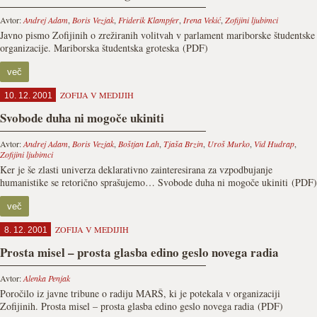
Avtor:
Andrej Adam
,
Boris Vezjak
,
Friderik Klampfer
,
Irena Vekić
,
Zofijini ljubimci
Javno pismo Zofijinih o zrežiranih volitvah v parlament mariborske študentske
organizacije. Mariborska študentska groteska (PDF)
več
ZOFIJA V MEDIJIH
10. 12. 2001
Svobode duha ni mogoče ukiniti
Avtor:
Andrej Adam
,
Boris Vezjak
,
Boštjan Lah
,
Tjaša Brzin
,
Uroš Murko
,
Vid Hudrap
,
Zofijini ljubimci
Ker je še zlasti univerza deklarativno zainteresirana za vzpodbujanje
humanistike se retorično sprašujemo… Svobode duha ni mogoče ukiniti (PDF)
več
ZOFIJA V MEDIJIH
8. 12. 2001
Prosta misel – prosta glasba edino geslo novega radia
Avtor:
Alenka Penjak
Poročilo iz javne tribune o radiju MARŠ, ki je potekala v organizaciji
Zofijinih. Prosta misel – prosta glasba edino geslo novega radia (PDF)