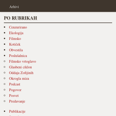
Arhivi
PO RUBRIKAH
Cenzurirano
Ekologija
Filmsko
Kotiček
Obvestila
Poslušalnica
Filmsko vrtoglavo
Glasbeni ciklon
Oddaja Zofijinih
Okrogla miza
Podcast
Pogovor
Posvet
Predavanje
Publikacije