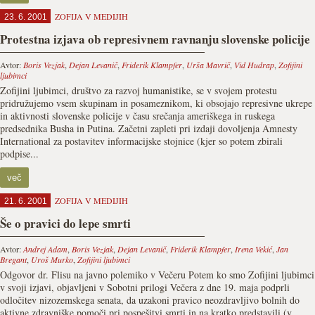
ZOFIJA V MEDIJIH
23. 6. 2001
Protestna izjava ob represivnem ravnanju slovenske policije
Avtor:
Boris Vezjak
,
Dejan Levanič
,
Friderik Klampfer
,
Urša Mavrič
,
Vid Hudrap
,
Zofijini
ljubimci
Zofijini ljubimci, društvo za razvoj humanistike, se v svojem protestu
pridružujemo vsem skupinam in posameznikom, ki obsojajo represivne ukrepe
in aktivnosti slovenske policije v času srečanja ameriškega in ruskega
predsednika Busha in Putina. Začetni zapleti pri izdaji dovoljenja Amnesty
International za postavitev informacijske stojnice (kjer so potem zbirali
podpise...
več
ZOFIJA V MEDIJIH
21. 6. 2001
Še o pravici do lepe smrti
Avtor:
Andrej Adam
,
Boris Vezjak
,
Dejan Levanič
,
Friderik Klampfer
,
Irena Vekić
,
Jan
Bregant
,
Uroš Murko
,
Zofijini ljubimci
Odgovor dr. Flisu na javno polemiko v Večeru Potem ko smo Zofijini ljubimci
v svoji izjavi, objavljeni v Sobotni prilogi Večera z dne 19. maja podprli
odločitev nizozemskega senata, da uzakoni pravico neozdravljivo bolnih do
aktivne zdravniške pomoči pri pospešitvi smrti in na kratko predstavili (v