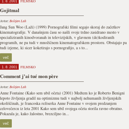
FILMSKO
1. 8. 2001
Gojitmal
Avtor:
Boštjan Lah
Jang Sun Woo (Laži) (1999) Pornografski filmi segajo skoraj do začetkov
kinematografije. V današnjem času so našli svoje trdno zasidrano mesto v
specializiranih kinodvoranah in televizijskih, v glavnem (de)kodiranih
programih, ne pa tudi v množičnem kinematografskem prostoru. Obstajajo pa
tudi izjeme, ki sicer koketirajo s pornografijo, a s to...
več
FILMSKO
1. 8. 2001
Comment j’ai tué mon père
Avtor:
Boštjan Lah
Anne Fontaine (Kako sem ubil očeta) (2001) Medtem ko je Roberto Benigni
lepoto življenja gradil na optimizmu tudi v najbolj nehumanih življenjskih
okoliščinah, je francoska režiserka Anne Fontaine v svojem predzanjem
celovečercu iz leta 2001 Kako sem ubil svojega očeta storila ravno obratno.
Pokazala je, kako žalostno, brezciljno in...
več