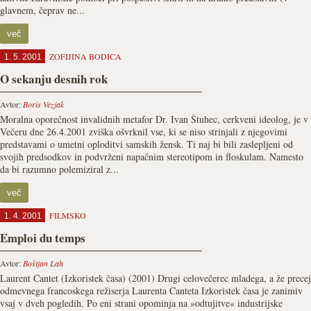
glavnem, čeprav ne...
več
ZOFIJINA BODICA
1. 5. 2001
O sekanju desnih rok
Avtor:
Boris Vezjak
Moralna oporečnost invalidnih metafor Dr. Ivan Štuhec, cerkveni ideolog, je v
Večeru dne 26.4.2001 zviška ošvrknil vse, ki se niso strinjali z njegovimi
predstavami o umetni oploditvi samskih žensk. Ti naj bi bili zaslepljeni od
svojih predsodkov in podvrženi napačnim stereotipom in floskulam. Namesto
da bi razumno polemiziral z...
več
FILMSKO
1. 4. 2001
Emploi du temps
Avtor:
Boštjan Lah
Laurent Cantet (Izkoristek časa) (2001) Drugi celovečerec mladega, a že precej
odmevnega francoskega režiserja Laurenta Canteta Izkoristek časa je zanimiv
vsaj v dveh pogledih. Po eni strani opominja na »odtujitve« industrijske