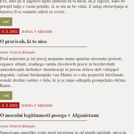
Eve, nato pa si zagotovi njeno ljubezen na ta način, da ji zagrozi, kako bo
potopil ladjo z vsemi potniki, če se mu ne bo vdala. Z nekaj obotavljanja se
lepotica Eva vendarle odloči in zvečer...
več
ZOFIJA V MEDIJIH
4. 3. 2001
O pravicah, ki to niso
Avtor:
Friderik Klampfer
Pred nedavnim je šel precej neopazno mimo apatične slovenske javnosti,
organov oblasti, uradnega varuha človekovih pravic in brezštevilnih
samooklicanih skrbnikov demokracije in pravne države skrb vzbujajoč
dogodek: vaščani belokranjske vasi Maline so s silo preprečili štiričlanski
romski družini vselitev v hišo, ki jo je zanjo odkupila grosupeljska občina.
Razen...
več
ZOFIJA V MEDIJIH
4. 3. 2001
O moralni legitimnosti posega v Afganistanu
Avtor:
Friderik Klampfer
Samozvano ameriško vojno proti terorizmu so od njenih začetnih, sprva še