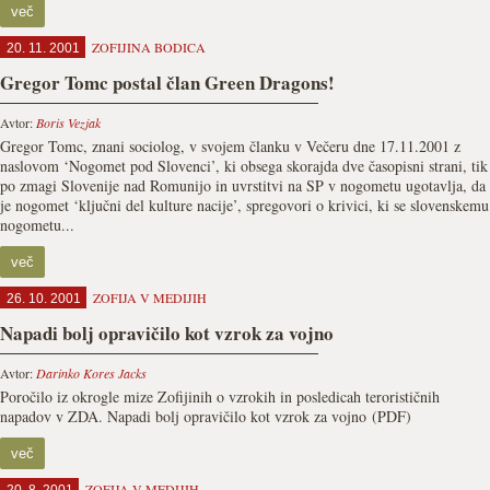
več
ZOFIJINA BODICA
20. 11. 2001
Gregor Tomc postal član Green Dragons!
Avtor:
Boris Vezjak
Gregor Tomc, znani sociolog, v svojem članku v Večeru dne 17.11.2001 z
naslovom ‘Nogomet pod Slovenci’, ki obsega skorajda dve časopisni strani, tik
po zmagi Slovenije nad Romunijo in uvrstitvi na SP v nogometu ugotavlja, da
je nogomet ‘ključni del kulture nacije’, spregovori o krivici, ki se slovenskemu
nogometu...
več
ZOFIJA V MEDIJIH
26. 10. 2001
Napadi bolj opravičilo kot vzrok za vojno
Avtor:
Darinko Kores Jacks
Poročilo iz okrogle mize Zofijinih o vzrokih in posledicah terorističnih
napadov v ZDA. Napadi bolj opravičilo kot vzrok za vojno (PDF)
več
ZOFIJA V MEDIJIH