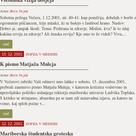
Avtor:
Boris Vezjak
Sobotna priloga Večera, 1.12.2001, str. 40-41: kup pomfrija, debeluh v borbi z
ogromnim piščancem, trije mladci, ki se bašejo s fastfood hrano. Naslov:
Dobro je, ampak škodi. Tema: Prehrana in zdravje. Mislim, kva? Je to zdaj
kakšna revija za zdravje? Ali ženska revija? Kje smo to že videli? Viva,...
več
ZOFIJA V MEDIJIH
15. 12. 2001
K pismu Matjaža Muleja
Avtor:
Boris Vezjak
V Večerovi rubriki Vaši odmevi smo lahko v soboto, 15. decembra 2001,
prebrali zanimivo pismo Matjaža Muleja, v katerem kritizira vodstveno in
upravljalsko politiko sedanjega rektorja mariborske univerze Ludvika Toplaka.
S kritiko se strinjamo, absurdna pa se nam zdi nenavadna izjava, za katero ne
vemo, kaj sploh počne v...
več
ZOFIJA V MEDIJIH
12. 12. 2001
Mariborska študentska groteska