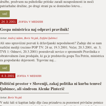
družbe, predvsem na psihološke pritiske zaradi nezaposlenosti in moči
patriarhalne družine, po drugi strani pa se domiselno loteva...
več
ZOFIJA V MEDIJIH
24. 3. 2001
Gospa ministrica naj odpravi pravilnik!
Avtor:
Andrej Adam
,
Boris Vezjak
,
Zofijini ljubimci
Ali smo upravičeni pozvati k državljanski neposlušnosti? Zadnje dni so nam
različni mediji (recimo POP TV: 24 ur, 19.3.2001; Večer, 20.3.2001, str. 3;
TVS 1: Odmevi, 20.3.2001) posredovali novico o spremembi Pravilnika o
obratovalnem času prodajaln, ki ga je predstavila gospa Tea Petrin, ministrica
za gospodarske dejavnosti. Trgovine naj...
več
ZOFIJA V MEDIJIH
4. 3. 2001
Politični prostor v Sloveniji, zakaj politika ni kurba temveč
ljubimec, ali sindrom Alenke Pinterič
Avtor:
Boris Vezjak
V neki šali si kapitan ladje dlje časa prizadeva za pozornost privlačne potnice