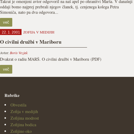
Takrat je omenjeni avtor odgovoril na naš apel po ohranitvi Marša. V današnji
oddaji bomo najprej prebrali njegov članek, tj. cenjenega kolega Petra
Simoniča, nato pa dva odgovora...
več
ZOFIJA V MEDIJIH
22. 1. 2001
O civilni družbi v Mariboru
Avtor:
Boris Vezjak
Dvakrat o radiu MARŠ. O civilni družbi v Mariboru (PDF)
več
Rubrike
Obvestila
Zofija v medijih
Zofijina modrost
Zofijina bodica
Zofijino oko