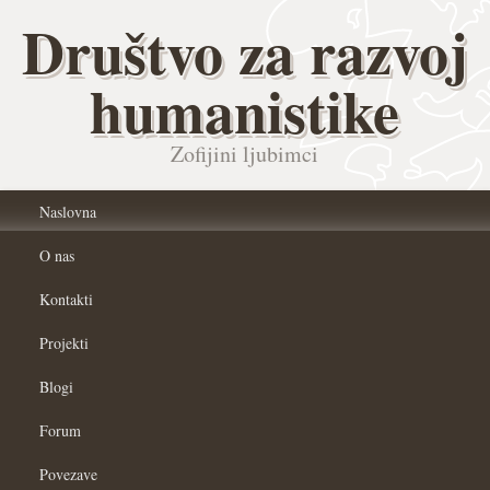
Društvo za razvoj
humanistike
Zofijini ljubimci
Naslovna
O nas
Kontakti
Projekti
Blogi
Forum
Povezave