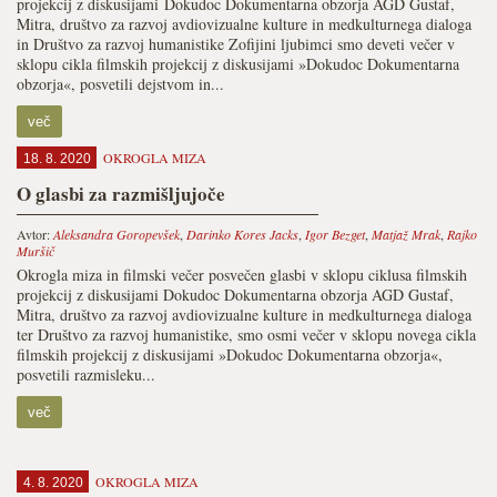
projekcij z diskusijami Dokudoc Dokumentarna obzorja AGD Gustaf,
Mitra, društvo za razvoj avdiovizualne kulture in medkulturnega dialoga
in Društvo za razvoj humanistike Zofijini ljubimci smo deveti večer v
sklopu cikla filmskih projekcij z diskusijami »Dokudoc Dokumentarna
obzorja«, posvetili dejstvom in...
več
OKROGLA MIZA
18. 8. 2020
O glasbi za razmišljujoče
Avtor:
Aleksandra Goropevšek
,
Darinko Kores Jacks
,
Igor Bezget
,
Matjaž Mrak
,
Rajko
Muršič
Okrogla miza in filmski večer posvečen glasbi v sklopu ciklusa filmskih
projekcij z diskusijami Dokudoc Dokumentarna obzorja AGD Gustaf,
Mitra, društvo za razvoj avdiovizualne kulture in medkulturnega dialoga
ter Društvo za razvoj humanistike, smo osmi večer v sklopu novega cikla
filmskih projekcij z diskusijami »Dokudoc Dokumentarna obzorja«,
posvetili razmisleku...
več
OKROGLA MIZA
4. 8. 2020