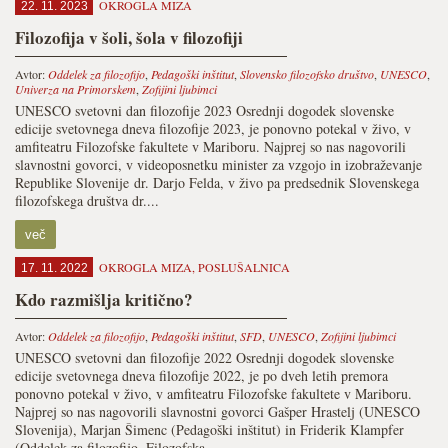
OKROGLA MIZA
22. 11. 2023
Filozofija v šoli, šola v filozofiji
Avtor:
Oddelek za filozofijo
,
Pedagoški inštitut
,
Slovensko filozofsko društvo
,
UNESCO
,
Univerza na Primorskem
,
Zofijini ljubimci
UNESCO svetovni dan filozofije 2023 Osrednji dogodek slovenske
edicije svetovnega dneva filozofije 2023, je ponovno potekal v živo, v
amfiteatru Filozofske fakultete v Mariboru. Najprej so nas nagovorili
slavnostni govorci, v videoposnetku minister za vzgojo in izobraževanje
Republike Slovenije dr. Darjo Felda, v živo pa predsednik Slovenskega
filozofskega društva dr....
več
OKROGLA MIZA
,
POSLUŠALNICA
17. 11. 2022
Kdo razmišlja kritično?
Avtor:
Oddelek za filozofijo
,
Pedagoški inštitut
,
SFD
,
UNESCO
,
Zofijini ljubimci
UNESCO svetovni dan filozofije 2022 Osrednji dogodek slovenske
edicije svetovnega dneva filozofije 2022, je po dveh letih premora
ponovno potekal v živo, v amfiteatru Filozofske fakultete v Mariboru.
Najprej so nas nagovorili slavnostni govorci Gašper Hrastelj (UNESCO
Slovenija), Marjan Šimenc (Pedagoški inštitut) in Friderik Klampfer
(Oddelek za filozofijo, Filozofska...