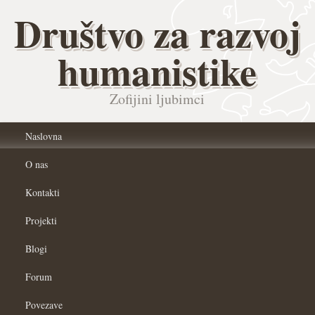
Društvo za razvoj
humanistike
Zofijini ljubimci
Naslovna
O nas
Kontakti
Projekti
Blogi
Forum
Povezave