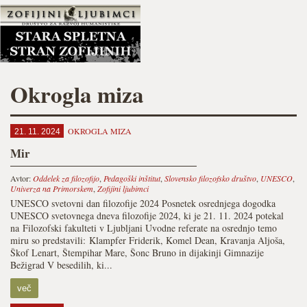
Okrogla miza
OKROGLA MIZA
21. 11. 2024
Mir
Avtor:
Oddelek za filozofijo
,
Pedagoški inštitut
,
Slovensko filozofsko društvo
,
UNESCO
,
Univerza na Primorskem
,
Zofijini ljubimci
UNESCO svetovni dan filozofije 2024 Posnetek osrednjega dogodka
UNESCO svetovnega dneva filozofije 2024, ki je 21. 11. 2024 potekal
na Filozofski fakulteti v Ljubljani Uvodne referate na osrednjo temo
miru so predstavili: Klampfer Friderik, Komel Dean, Kravanja Aljoša,
Škof Lenart, Štempihar Mare, Šonc Bruno in dijakinji Gimnazije
Bežigrad V besedilih, ki...
več