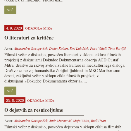
več
OKROGLA MIZA
4. 9. 2020
O literaturi za kritične
Avtor:
Aleksandra Goropevšek
,
Dejan Koban
,
Feri Lainšček
,
Petra Vidali
,
Tone Partljič
Filmski večer z diskusijo, posvečen literaturi v sklopu ciklusa filmskih
projekcij z diskusijami Dokudoc Dokumentarna obzorja AGD Gustaf,
Mitra, društvo za razvoj avdiovizualne kulture in medkulturnega dialoga,
Društvo za razvoj humanistike Zofijini ljubimci in MKC Maribor smo
deseti, zaključni večer v sklopu cikla filmskih projekcij z
diskusijami »Dokudoc Dokumentarna obzorja«,...
več
OKROGLA MIZA
25. 8. 2020
O dejstvih za resnicoljubne
Avtor:
Aleksandra Goropevšek
,
Amir Muratović
,
Maja Weiss
,
Rudi Uran
Filmski večer z diskusijo, posvečen dejstvom v sklopu ciklusa filmskih