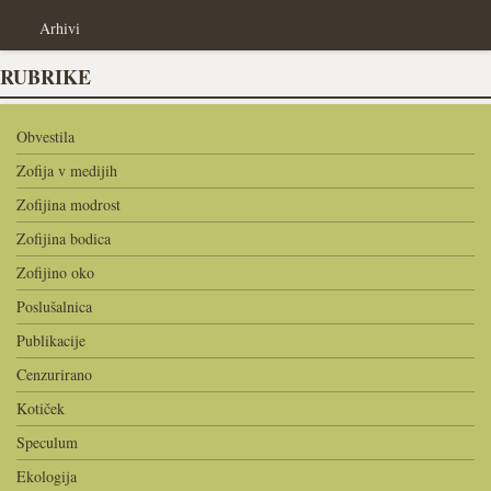
Arhivi
RUBRIKE
Obvestila
Zofija v medijih
Zofijina modrost
Zofijina bodica
Zofijino oko
Poslušalnica
Publikacije
Cenzurirano
Kotiček
Speculum
Ekologija