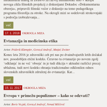
novega cikla filmskih projekcij z diskusijami Dokudoc »Dokumentarna
obzorja«, pripravili filmski večer z diskusijo na temo pedagoškega
programa filozofija za otroke. Na okrogli mizi so sodelovali strokovnjaki
s področja izobraževanja...
več
OKROGLA MIZA
17. 1. 2018
Evtanazija in medicinska etika
Avtor:
Friderik Klampfer
,
Gorazd Andrejč
,
Matjaž Zwitter
Konec leta 2016 je zdravniški ceh pri nas po dvaindvajsetih letih dočakal
nov, posodobljen etični kodeks. Čeravno ta evtanazijo po novem zgolj
‘odklanja’ in ne več ‘obsoja’ in je tudi dikcija v aktualni različici precej
ublažena, tudi novi kodeks ohranja tradicionalno odklonilen odnos
slovenskih zdravniških združenj do evtanazije. Kar...
več
OKROGLA MIZA
15. 11. 2017
Evropa v primežu populizmov – kako se odzvati?
Avtor:
Boris Vezjak
,
Gorazd Andrejč
,
Nenad Miščević