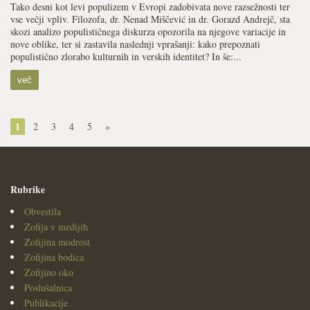
Tako desni kot levi populizem v Evropi zadobivata nove razsežnosti ter
vse večji vpliv. Filozofa, dr. Nenad Miščević in dr. Gorazd Andrejč, sta
skozi analizo populističnega diskurza opozorila na njegove variacije in
nove oblike, ter si zastavila naslednji vprašanji: kako prepoznati
populistično zlorabo kulturnih in verskih identitet? In še:...
več
1
2
3
4
5
»
Rubrike
Obvestila
Zofija v medijih
Zofijina modrost
Zofijina bodica
Zofijino oko
Poslušalnica
Publikacije