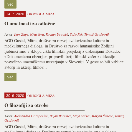
več
OKROGLA MIZA
14. 7. 2020
O umetnosti za odločne
Avtor:
Igor Zupe
,
Nina Jeza
,
Roman Uranjek
,
Sašo Rek
,
Tomaž Grušovnik
AGD Gustaf, Mitra, društvo za razvoj avdiovizualne kulture in
medkulturnega dialoga, in Društvo za razvoj humanistike Zofijini
ljubimci smo v sklopu cikla filmskih projekcij z diskusijami Dokudoc
»Dokumentarna obzorja«, pripravili tretji filmski večer z diskusijo
posvečeno umetniškemu ustvarjanju v Sloveniji. V goste so bili vabljeni
avtorji in akterji filmov...
več
OKROGLA MIZA
30. 6. 2020
O filozofiji za otroke
Avtor:
Aleksandra Goropevšek
,
Bojan Borstner
,
Maja Vačun
,
Marjan Šimenc
,
Tomaž
Grušovnik
AGD Gustaf, Mitra, društvo za razvoj avdiovizualne kulture in
medkulturni dialog in Društvo za razvoj humanistike smo v sklopu