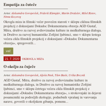
Empatija za čuteče
Avtor:
Aleksandra Goropevšek
,
Friderik Klampfer
,
Martin Draksler
,
Mišel Ristov
,
Ninna Kozorog
Okrogla miza in filmski večer posvečen starosti v sklopu ciklusa filmskih
projekcij z diskusijami Dokudoc Dokumentarna obzorja AGD Gustaf,
Mitra, društvo za razvoj avdiovizualne kulture in medkulturnega dialoga,
in Društvo za razvoj humanistike Zofijini ljubimci, smo v sklopu šestega
večera cikla filmskih projekcij z diskusijami »Dokudoc Dokumentarna
obzorja«, spregovorili...
več
OKROGLA MIZA
21. 7. 2020
O okolju za čuječe
Avtor:
Aleksandra Goropevšek
,
Aljoša Petek
,
Tilen Basle
,
Urška Breznik
AGD Gustaf, Mitra, društvo za razvoj avdiovizualne kulture in
medkulturnega dialoga, in Društvo za razvoj humanistike Zofijini
ljubimci, smo v sklopu četrtega večera cikla filmskih projekcij z
diskusijami »Dokudoc Dokumentarna obzorja«, s strokovnjaki in dejavni
posamezniki na področjih ekologije, podnebnih vprašanj in varovanja
narave, govorili o okoljskem gibanju, pomenu...