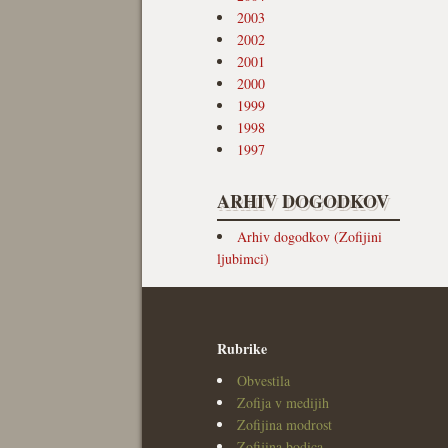
2003
2002
2001
2000
1999
1998
1997
ARHIV DOGODKOV
Arhiv dogodkov (Zofijini
ljubimci)
Rubrike
Obvestila
Zofija v medijih
Zofijina modrost
Zofijina bodica