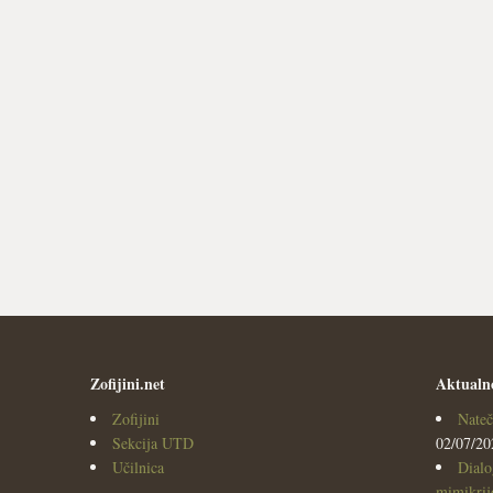
Zofijini.net
Aktualn
Zofijini
Nateč
Sekcija UTD
02/07/20
Učilnica
Dialo
mimikrijo