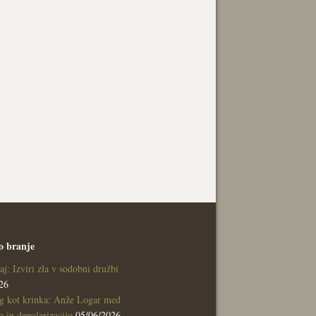
o branje
aj: Izviri zla v sodobni družbi
26
g kot krinka: Anže Logar med
 in depolarizacijo
05/06/2026