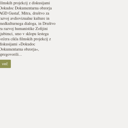
filmskih projekcij z diskusijami
Dokudoc Dokumentarna obzorja
AGD Gustaf, Mitra, društvo za
razvoj avdiovizualne kulture in
medkulturnega dialoga, in Društvo
za razvoj humanistike Zofijini
ljubimci, smo v sklopu šestega
večera cikla filmskih projekcij z
diskusijami »Dokudoc
Dokumentarna obzorja«,
spregovorili...
več