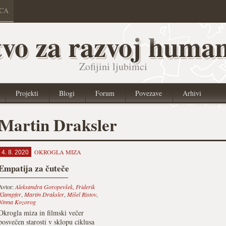
ICA
vo za razvoj human
Zofijini ljubimci
Projekti
Blogi
Forum
Povezave
Arhivi
Martin Draksler
OKROGLA MIZA
4. 8. 2020
Empatija za čuteče
Avtor:
Aleksandra Goropevšek
,
Friderik
Klampfer
,
Martin Draksler
,
Mišel Ristov
,
Ninna Kozorog
Okrogla miza in filmski večer
posvečen starosti v sklopu ciklusa