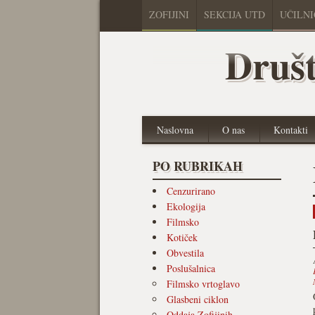
ZOFIJINI
SEKCIJA UTD
UČILN
Društ
Naslovna
O nas
Kontakti
PO RUBRIKAH
Cenzurirano
Ekologija
Filmsko
Kotiček
Obvestila
Poslušalnica
Filmsko vrtoglavo
Glasbeni ciklon
Oddaja Zofijinih