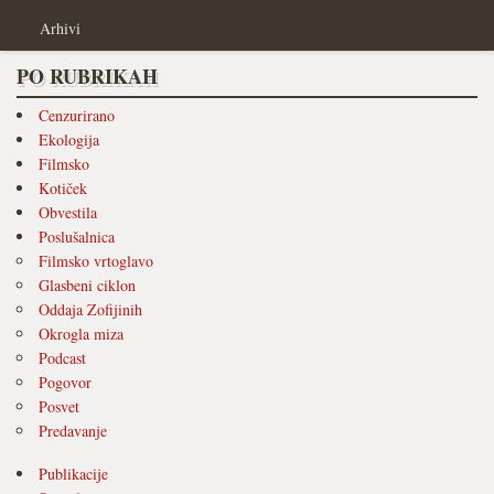
Arhivi
PO RUBRIKAH
Cenzurirano
Ekologija
Filmsko
Kotiček
Obvestila
Poslušalnica
Filmsko vrtoglavo
Glasbeni ciklon
Oddaja Zofijinih
Okrogla miza
Podcast
Pogovor
Posvet
Predavanje
Publikacije