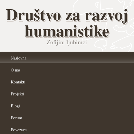
Društvo za razvoj
humanistike
Zofijini ljubimci
Naslovna
O nas
Kontakti
Projekti
Blogi
Forum
Povezave