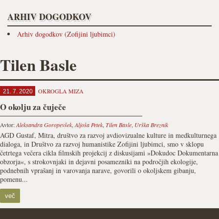
ARHIV DOGODKOV
Arhiv dogodkov (Zofijini ljubimci)
Tilen Basle
OKROGLA MIZA
21. 7. 2020
O okolju za čuječe
Avtor:
Aleksandra Goropevšek
,
Aljoša Petek
,
Tilen Basle
,
Urška Breznik
AGD Gustaf, Mitra, društvo za razvoj avdiovizualne kulture in medkulturnega
dialoga, in Društvo za razvoj humanistike Zofijini ljubimci, smo v sklopu
četrtega večera cikla filmskih projekcij z diskusijami »Dokudoc Dokumentarna
obzorja«, s strokovnjaki in dejavni posamezniki na področjih ekologije,
podnebnih vprašanj in varovanja narave, govorili o okoljskem gibanju,
pomenu...
več