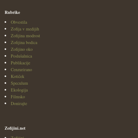
Rubrike
Obvestila
Zofija v medijih
Zofijina modrost
Zofijina bodica
Zofijino oko
Poslušalnica
Publikacije
Cenzurirano
Kotiček
Speculum
Ekologija
Filmsko
Donirajte
Zofijini.net
Zofijini