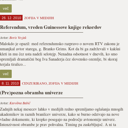
več
ZOFIJA V MEDIJIH
26. 12. 2010
Referendum, vreden Guinessove knjige rekordov
Avtor:
Boris Vezjak
Malokdo je opazil: med referendumsko razpravo o novem RTV zakonu je
umanjkal avtor starega, g. Branko Grims. Kot da bi ga zadrževali v kakšni
kleti in mu čez usta nadeli selotejp. Nenadna odsotnost v dnevih, ko smo
spremljali dramatični beg Iva Sanaderja čez slovensko ozemlje, bi skoraj
terjala tiralico...
več
CENZURIRANO
,
ZOFIJA V MEDIJIH
8. 11. 2010
(Pre)pozna obramba univerze
Avtor:
Karolina Babič
Zadnjih nekaj mesecev lahko v medijih redno spremljamo oglašanja mnogih
akademikov in raznih branilcev univerze, kako se burno odzivajo na nove
vladne dokumente, ki krepko posegajo na področje avtonomije univerz.
Intenzivnost obrambe je prav pohvalna. Timing pa zaskrbljujoč. A ni ta