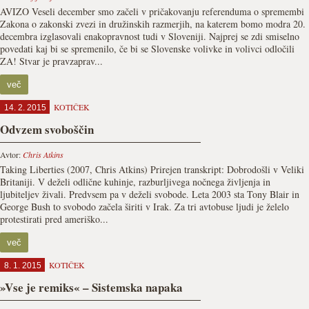
AVIZO Veseli december smo začeli v pričakovanju referenduma o spremembi
Zakona o zakonski zvezi in družinskih razmerjih, na katerem bomo modra 20.
decembra izglasovali enakopravnost tudi v Sloveniji. Najprej se zdi smiselno
povedati kaj bi se spremenilo, če bi se Slovenske volivke in volivci odločili
ZA! Stvar je pravzaprav...
več
KOTIČEK
14. 2. 2015
Odvzem svoboščin
Avtor:
Chris Atkins
Taking Liberties (2007, Chris Atkins) Prirejen transkript: Dobrodošli v Veliki
Britaniji. V deželi odlične kuhinje, razburljivega nočnega življenja in
ljubiteljev živali. Predvsem pa v deželi svobode. Leta 2003 sta Tony Blair in
George Bush to svobodo začela širiti v Irak. Za tri avtobuse ljudi je želelo
protestirati pred ameriško...
več
KOTIČEK
8. 1. 2015
»Vse je remiks« – Sistemska napaka