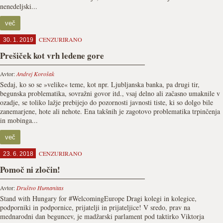
nenedeljski...
več
CENZURIRANO
30. 1. 2019
Prešiček kot vrh ledene gore
Avtor:
Andrej Korošak
Sedaj, ko so se »velike« teme, kot npr. Ljubljanska banka, pa drugi tir,
begunska problematika, sovražni govor itd., vsaj delno ali začasno umaknile v
ozadje, se toliko lažje prebijejo do pozornosti javnosti tiste, ki so dolgo bile
zanemarjene, hote ali nehote. Ena takšnih je zagotovo problematika trpinčenja
in mobinga...
več
CENZURIRANO
23. 6. 2018
Pomoč ni zločin!
Avtor:
Društvo Humanitas
Stand with Hungary for #WelcomingEurope Dragi kolegi in kolegice,
podporniki in podpornice, prijatelji in prijateljice! V sredo, prav na
mednarodni dan beguncev, je madžarski parlament pod taktirko Viktorja