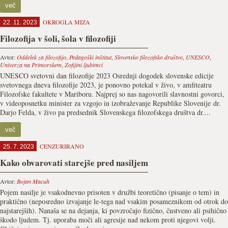
več
OKROGLA MIZA
22. 11. 2023
Filozofija v šoli, šola v filozofiji
Avtor:
Oddelek za filozofijo
,
Pedagoški inštitut
,
Slovensko filozofsko društvo
,
UNESCO
,
Univerza na Primorskem
,
Zofijini ljubimci
UNESCO svetovni dan filozofije 2023 Osrednji dogodek slovenske edicije
svetovnega dneva filozofije 2023, je ponovno potekal v živo, v amfiteatru
Filozofske fakultete v Mariboru. Najprej so nas nagovorili slavnostni govorci,
v videoposnetku minister za vzgojo in izobraževanje Republike Slovenije dr.
Darjo Felda, v živo pa predsednik Slovenskega filozofskega društva dr....
več
CENZURIRANO
25. 7. 2023
Kako obvarovati starejše pred nasiljem
Avtor:
Bojan Macuh
Pojem nasilje je vsakodnevno prisoten v družbi teoretično (pisanje o tem) in
praktično (neposredno izvajanje le-tega nad vsakim posameznikom od otrok do
najstarejših). Nanaša se na dejanja, ki povzročajo fizično, čustveno ali psihično
škodo ljudem. Tj. uporaba moči ali agresije nad nekom proti njegovi volji.