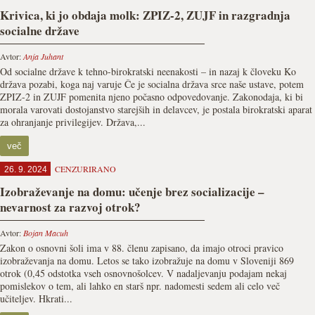
Krivica, ki jo obdaja molk: ZPIZ-2, ZUJF in razgradnja
socialne države
Avtor:
Anja Juhant
Od socialne države k tehno-birokratski neenakosti – in nazaj k človeku Ko
država pozabi, koga naj varuje Če je socialna država srce naše ustave, potem
ZPIZ-2 in ZUJF pomenita njeno počasno odpovedovanje. Zakonodaja, ki bi
morala varovati dostojanstvo starejših in delavcev, je postala birokratski aparat
za ohranjanje privilegijev. Država,...
več
CENZURIRANO
26. 9. 2024
Izobraževanje na domu: učenje brez socializacije –
nevarnost za razvoj otrok?
Avtor:
Bojan Macuh
Zakon o osnovni šoli ima v 88. členu zapisano, da imajo otroci pravico
izobraževanja na domu. Letos se tako izobražuje na domu v Sloveniji 869
otrok (0,45 odstotka vseh osnovnošolcev. V nadaljevanju podajam nekaj
pomislekov o tem, ali lahko en starš npr. nadomesti sedem ali celo več
učiteljev. Hkrati...