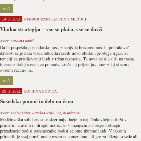
več
CENZURIRANO
,
ZOFIJA V MEDIJIH
14. 2. 2011
Vladna strategija – vse se plača, vse se davči
Avtor:
Karolina Babič
Da bi pospešila gospodarsko rast, zmanjšala brezposelnost in pobrala več
davkov, se je naša vlada odločila razviti novo obliko »prostega trga«, ki
temelji na prisiljevanju ljudi v tržna razmerja. Ta nova prisila sliši na razna
imena: »plačaj sosedu za pomoč«, »računaj prijatelju«, »ne zidaj si sam«,
»vzemi račun« in...
več
ZOFIJINA BODICA
29. 1. 2011
Sosedska pomoč in delo na črno
Avtor:
Andrej Adam
,
Branko Gerlič
,
Zofijini ljubimci
Medčloveška solidarnost se sicer najvidneje in najučinkoviteje odraža v
primeru naravnih in drugih nesreč, ki v manjšem ali večjem obsegu
prizadenejo bodisi posameznike bodisi celotne skupine ljudi. V takšnih
primerih je vsaj praviloma povsem nepomembno, ali gre za bližnje sosede ali