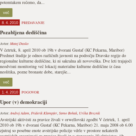
potemtakem rečemo, da...
več
PREDAVANJE
8. 4. 2010
Pozabljena dediščina
Avtor:
Matej Dasko
V četrtek, 8. april 2010 ob 19h v dvorani Gustaf (KC Pekarna, Maribor)
Predmet študije je odnos različnih javnosti na področju Dravske regije do
regionalne kulturne dediščine, ki ni sakralna ali novoveška. Dve leti trajajoči
neodvisni monitoring več lokacij materialne kulturne dediščine iz časa
neolitika, pozne bronaste dobe, starejše...
več
POGOVOR
1. 4. 2010
Upor (v) demokraciji
Avtor:
Andrej Adam
,
Friderik Klampfer
,
Samo Bohak
,
Urška Breznik
Avstrijski aktivisti za pravice živali v orwellovski zgodbi V četrtek, 1. april
2010 ob 19h v dvorani Gustaf (KC Pekarna, Maribor) 21. maja 2008 ob 6.00
zjutraj so posebne enote avstrijske policije vdrle v prostore nekaterih
avstrijskih organizacij za pravice živali in v stanovanja 10 aktivistov, jih