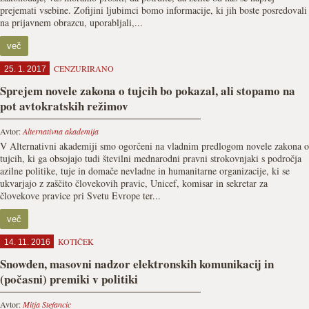
prejemati vsebine. Zofijini ljubimci bomo informacije, ki jih boste posredovali
na prijavnem obrazcu, uporabljali,...
več
CENZURIRANO
25. 1. 2017
Sprejem novele zakona o tujcih bo pokazal, ali stopamo na
pot avtokratskih režimov
Avtor:
Alternativna akademija
V Alternativni akademiji smo ogorčeni na vladnim predlogom novele zakona o
tujcih, ki ga obsojajo tudi številni mednarodni pravni strokovnjaki s področja
azilne politike, tuje in domače nevladne in humanitarne organizacije, ki se
ukvarjajo z zaščito človekovih pravic, Unicef, komisar in sekretar za
človekove pravice pri Svetu Evrope ter...
več
KOTIČEK
14. 11. 2016
Snowden, masovni nadzor elektronskih komunikacij in
(počasni) premiki v politiki
Avtor:
Mitja Stefancic