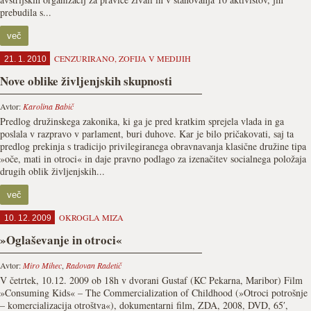
prebudila s...
več
CENZURIRANO
,
ZOFIJA V MEDIJIH
21. 1. 2010
Nove oblike življenjskih skupnosti
Avtor:
Karolina Babič
Predlog družinskega zakonika, ki ga je pred kratkim sprejela vlada in ga
poslala v razpravo v parlament, buri duhove. Kar je bilo pričakovati, saj ta
predlog prekinja s tradicijo privilegiranega obravnavanja klasične družine tipa
»oče, mati in otroci« in daje pravno podlago za izenačitev socialnega položaja
drugih oblik življenjskih...
več
OKROGLA MIZA
10. 12. 2009
»Oglaševanje in otroci«
Avtor:
Miro Mihec
,
Radovan Radetič
V četrtek, 10.12. 2009 ob 18h v dvorani Gustaf (KC Pekarna, Maribor) Film
»Consuming Kids« – The Commercialization of Childhood (»Otroci potrošnje
– komercializacija otroštva«), dokumentarni film, ZDA, 2008, DVD, 65′,