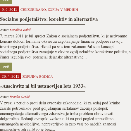
CENZURIRANO
,
ZOFIJA V MEDIJIH
9. 6. 2011
Socialno podjetništvo: korektiv in alternativa
Avtor:
Karolina Babič
7. marca 2011 je bil sprejet Zakon o socialnem podjetništvu, ki je nedvomno
končno določil formalne okvire za zagotavljanje finančne podpore razvoju
tovrstnega podjetništva. Hkrati pa se s tem zakonom žal sam koncept
socialnega podjetništva zamejuje v okvire zgolj nekakšne korektivne politike, s
čimer izgublja svoj potencial dejanske alternativne...
več
ZOFIJINA BODICA
29. 4. 2011
»Auschwitz ni bil ustanovljen leta 1933«
Avtor:
Branko Gerlič
V zvezi s peticijo proti delu evropske zakonodaje, ki za sedaj pod krinko
zaščite potrošnikov pred goljufanjem šarlatanov začenja postopek
onemogočanja alternativnega zdravstva je treba problem obravnavati
dolgoročno. Sedanji evropski »zakon«, ki na prvi pogled upravičeno
onemogoča ne-sledljivo, nepreverljivo in zato vsaj po načelih znanosti
nezanesljivo zdravilstvo je brez...