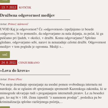
KOTIČEK
13. 7. 2012
Družbena odgovornost medijev
Avtor:
Primož Ademovič
UVOD Kaj je odgovornost? Če »odgovornost« izpeljujemo iz besede
»odgovor«, bi to pomenilo, da odgovarjamo za naša dejanja, za pečat, ki ga
puščamo pri ljudeh, v okolici, v družbi. Komu odgovarjamo? Splošno
gledano, odgovarjamo sebi, naravi in nenazadnje celotni družbi. Odgovornost
medijev v tem pogledu je ogromna. Mediji s...
več
CENZURIRANO
24. 8. 2011
»Lova do krova«
Avtor:
Franci Pivec
Vse moje dosedanje opozarjanje na usodni pomen svobodnega interneta mi
narekuje, da se oglasim ob sprejemanju sprememb Kazenskega zakonika, ki se
mimogrede ukvarjajo tudi s preganjanjem internetnih piratov. Le za besedici
gre, ko naj bi v 148. členu izpustili “z namenom prodaje”, posledica pa bo
kriminalizacija splošno razširjenega početja,...