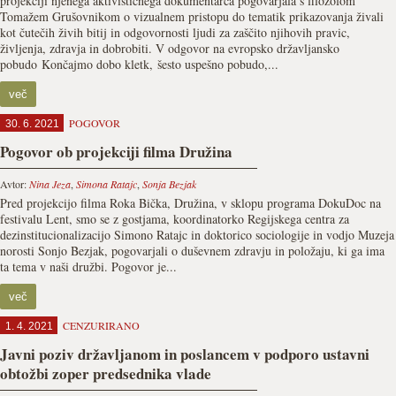
projekciji njenega aktivističnega dokumentarca pogovarjala s filozofom
Tomažem Grušovnikom o vizualnem pristopu do tematik prikazovanja živali
kot čutečih živih bitij in odgovornosti ljudi za zaščito njihovih pravic,
življenja, zdravja in dobrobiti. V odgovor na evropsko državljansko
pobudo Končajmo dobo kletk, šesto uspešno pobudo,...
več
POGOVOR
30. 6. 2021
Pogovor ob projekciji filma Družina
Avtor:
Nina Jeza
,
Simona Ratajc
,
Sonja Bezjak
Pred projekcijo filma Roka Bička, Družina, v sklopu programa DokuDoc na
festivalu Lent, smo se z gostjama, koordinatorko Regijskega centra za
dezinstitucionalizacijo Simono Ratajc in doktorico sociologije in vodjo Muzeja
norosti Sonjo Bezjak, pogovarjali o duševnem zdravju in položaju, ki ga ima
ta tema v naši družbi. Pogovor je...
več
CENZURIRANO
1. 4. 2021
Javni poziv državljanom in poslancem v podporo ustavni
obtožbi zoper predsednika vlade