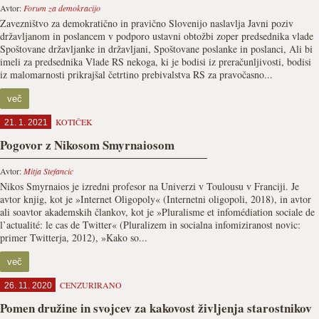
Avtor:
Forum za demokracijo
Zavezništvo za demokratično in pravično Slovenijo naslavlja Javni poziv
državljanom in poslancem v podporo ustavni obtožbi zoper predsednika vlade
Spoštovane državljanke in državljani, Spoštovane poslanke in poslanci, Ali bi
imeli za predsednika Vlade RS nekoga, ki je bodisi iz preračunljivosti, bodisi
iz malomarnosti prikrajšal četrtino prebivalstva RS za pravočasno...
več
KOTIČEK
21. 1. 2021
Pogovor z Nikosom Smyrnaiosom
Avtor:
Mitja Stefancic
Nikos Smyrnaios je izredni profesor na Univerzi v Toulousu v Franciji. Je
avtor knjig, kot je »Internet Oligopoly« (Internetni oligopoli, 2018), in avtor
ali soavtor akademskih člankov, kot je »Pluralisme et infomédiation sociale de
l’actualité: le cas de Twitter« (Pluralizem in socialna infomiziranost novic:
primer Twitterja, 2012), »Kako so...
več
CENZURIRANO
26. 11. 2020
Pomen družine in svojcev za kakovost življenja starostnikov