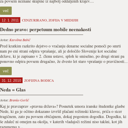
za povsem neznane skupine iz najbolj oddaljenih krajev....
več
CENZURIRANO
,
ZOFIJA V MEDIJIH
12. 1. 2011
Dedno pravo: perpetuum mobile neenakosti
Avtor:
Karolina Babič
Pred kratkim razkrito dejstvo o vračanju denarne socialne pomoči po smrti
nam po eni strani odpira vprašanje, ali je določilo Slovenije kot socialne
države, ki je zapisano v 2. členu ustave, sploh še smiselno, po drugi strani pa
ponovno odpira povsem drugačno, že dvesto let staro vprašanje o pravičnosti...
več
ZOFIJINA BODICA
31. 12. 2010
Neda = Glas
Avtor:
Branko Gerlič
Kaj je pravzaprav »pravna država«? Posnetek umora iranske študentke glasbe
Nede, ki ga je očitno dokazano izvršil plačani režimski klavec, priča o sicer
tragičnem, zato pa povsem običajnem, dokaj pogostem dogodku. Dogodku, ki
še zdaleč ni omejen na okolja, v katerih vladajoči režimi niso takšni, kot jih
razumemo v...