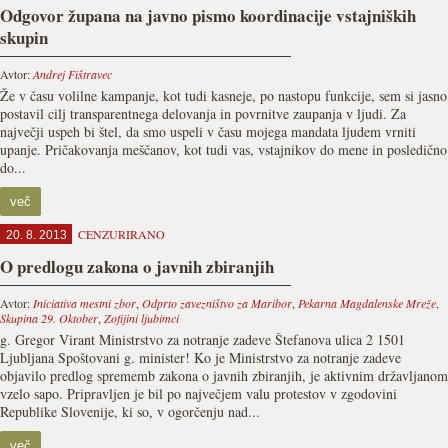
Odgovor župana na javno pismo koordinacije vstajniških
skupin
Avtor:
Andrej Fištravec
Že v času volilne kampanje, kot tudi kasneje, po nastopu funkcije, sem si jasno
postavil cilj transparentnega delovanja in povrnitve zaupanja v ljudi. Za
največji uspeh bi štel, da smo uspeli v času mojega mandata ljudem vrniti
upanje. Pričakovanja meščanov, kot tudi vas, vstajnikov do mene in posledično
do...
več
CENZURIRANO
20. 8. 2013
O predlogu zakona o javnih zbiranjih
Avtor:
Iniciativa mestni zbor
,
Odprto zavezništvo za Maribor
,
Pekarna Magdalenske Mreže
,
Skupina 29. Oktober
,
Zofijini ljubimci
g. Gregor Virant Ministrstvo za notranje zadeve Štefanova ulica 2 1501
Ljubljana Spoštovani g. minister! Ko je Ministrstvo za notranje zadeve
objavilo predlog sprememb zakona o javnih zbiranjih, je aktivnim državljanom
vzelo sapo. Pripravljen je bil po največjem valu protestov v zgodovini
Republike Slovenije, ki so, v ogorčenju nad...
več