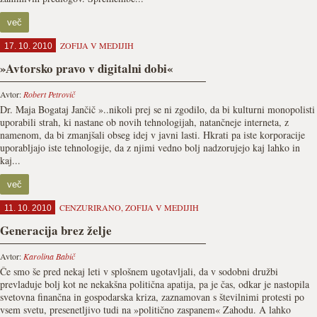
več
ZOFIJA V MEDIJIH
17. 10. 2010
»Avtorsko pravo v digitalni dobi«
Avtor:
Robert Petrovič
Dr. Maja Bogataj Jančič »..nikoli prej se ni zgodilo, da bi kulturni monopolisti
uporabili strah, ki nastane ob novih tehnologijah, natančneje interneta, z
namenom, da bi zmanjšali obseg idej v javni lasti. Hkrati pa iste korporacije
uporabljajo iste tehnologije, da z njimi vedno bolj nadzorujejo kaj lahko in
kaj...
več
CENZURIRANO
,
ZOFIJA V MEDIJIH
11. 10. 2010
Generacija brez želje
Avtor:
Karolina Babič
Če smo še pred nekaj leti v splošnem ugotavljali, da v sodobni družbi
prevladuje bolj kot ne nekakšna politična apatija, pa je čas, odkar je nastopila
svetovna finančna in gospodarska kriza, zaznamovan s številnimi protesti po
vsem svetu, presenetljivo tudi na »politično zaspanem« Zahodu. A lahko