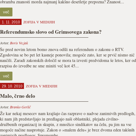
obramba znanosti morda najmanj kakšno desetletje prepozna? Znanost...
več
ZOFIJA V MEDIJIH
1. 11. 2010
Referendumsko slovo od Grimsovega zakona?
Avtor:
Boris Vezjak
Še pred novim letom bomo znova odšli na referendum o zakonu o RTV.
Zgodovina se bo pet let kasneje ponovila; mogoče zato, ker se prvič nismo nič
naučili. Zaradi zakonskih določil se mora ta izvesti predvidoma še letos, ker od
razpisa do izvedbe ne sme miniti več kot 45...
več
ZOFIJA V MEDIJIH
29. 10. 2010
Malo, črno delo
Avtor:
Branko Gerlič
Že kar nekaj mesecev nam krajšajo čas razprave o nadvse zanimivih predlogih,
ki nam jih predstavljajo in predlagajo naši oblastniki, plejada civilno-
družbenih organizacij in skupin, z množico sindikatov na čelu, pa jim na vse
mogoče načine nasprotuje. Zakon o »malem delu« je brez dvoma eden takšnih
zanimivih predlogov. Spremembe...