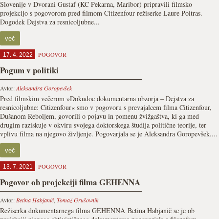
Slovenije v Dvorani Gustaf (KC Pekarna, Maribor) pripravili filmsko
projekcijo s pogovorom pred filmom Citizenfour režiserke Laure Poitras.
Dogodek Dejstva za resnicoljubne...
več
POGOVOR
17. 4. 2022
Pogum v politiki
Avtor:
Aleksandra Goropevšek
Pred filmskim večerom »Dokudoc dokumentarna obzorja – Dejstva za
resnicoljubne: Citizenfour« smo v pogovoru s prevajalcem filma Citizenfour,
Dušanom Reboljem, govorili o pojavu in pomenu žvižgaštva, ki ga med
drugim raziskuje v okviru svojega doktorskega študija politične teorije, ter
vplivu filma na njegovo življenje. Pogovarjala se je Aleksandra Goropevšek....
več
POGOVOR
13. 7. 2021
Pogovor ob projekciji filma GEHENNA
Avtor:
Betina Habjanič
,
Tomaž Grušovnik
Režiserka dokumentarnega filma GEHENNA Betina Habjanič se je ob