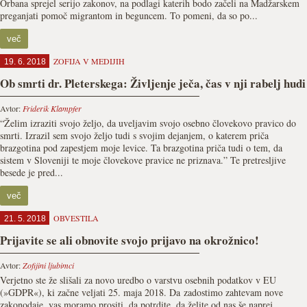
Orbana sprejel serijo zakonov, na podlagi katerih bodo začeli na Madžarskem
preganjati pomoč migrantom in beguncem. To pomeni, da so po...
več
ZOFIJA V MEDIJIH
19. 6. 2018
Ob smrti dr. Pleterskega: Življenje ječa, čas v nji rabelj hudi
Avtor:
Friderik Klampfer
“Želim izraziti svojo željo, da uveljavim svojo osebno človekovo pravico do
smrti. Izrazil sem svojo željo tudi s svojim dejanjem, o katerem priča
brazgotina pod zapestjem moje levice. Ta brazgotina priča tudi o tem, da
sistem v Sloveniji te moje človekove pravice ne priznava.” Te pretresljive
besede je pred...
več
OBVESTILA
21. 5. 2018
Prijavite se ali obnovite svojo prijavo na okrožnico!
Avtor:
Zofijini ljubimci
Verjetno ste že slišali za novo uredbo o varstvu osebnih podatkov v EU
(»GDPR«), ki začne veljati 25. maja 2018. Da zadostimo zahtevam nove
zakonodaje, vas moramo prositi, da potrdite, da želite od nas še naprej