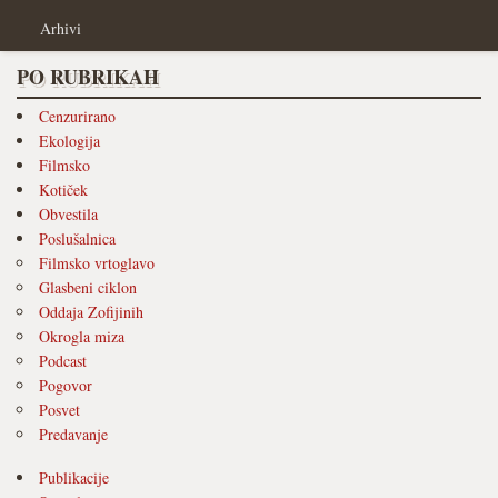
Arhivi
PO RUBRIKAH
Cenzurirano
Ekologija
Filmsko
Kotiček
Obvestila
Poslušalnica
Filmsko vrtoglavo
Glasbeni ciklon
Oddaja Zofijinih
Okrogla miza
Podcast
Pogovor
Posvet
Predavanje
Publikacije