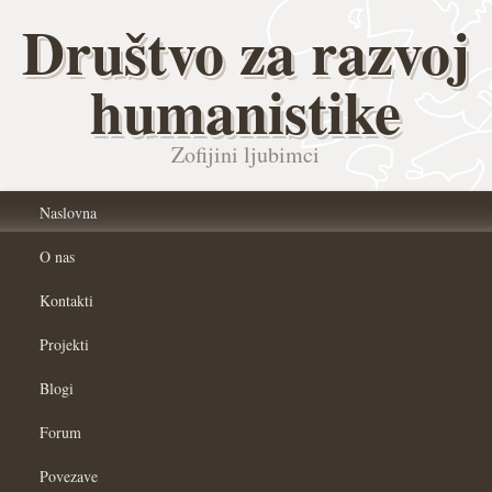
Društvo za razvoj
humanistike
Zofijini ljubimci
Naslovna
O nas
Kontakti
Projekti
Blogi
Forum
Povezave