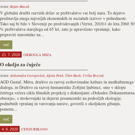
Avtor:
Bojan Macuh
V globalni družbi razvitih držav se prebivalstvo vse bolj stara. To dejstvo
predstavlja enega največjih ekonomskih in socialnih izzivov v prihodnosti.
Tako naj bi bilo v Sloveniji po predvidevanjih (Vertot, 2010)1 do leta 2060 30
% prebivalstva starejšega od 65 let, zato je upravičeno vprašanje, kako
pripraviti starostnike na...
več
OKROGLA MIZA
21. 7. 2020
O okolju za čuječe
Avtor:
Aleksandra Goropevšek
,
Aljoša Petek
,
Tilen Basle
,
Urška Breznik
AGD Gustaf, Mitra, društvo za razvoj avdiovizualne kulture in medkulturnega
dialoga, in Društvo za razvoj humanistike Zofijini ljubimci, smo v sklopu
četrtega večera cikla filmskih projekcij z diskusijami »Dokudoc Dokumentarna
obzorja«, s strokovnjaki in dejavni posamezniki na področjih ekologije,
podnebnih vprašanj in varovanja narave, govorili o okoljskem gibanju,
pomenu...
več
CENZURIRANO
4. 6. 2020