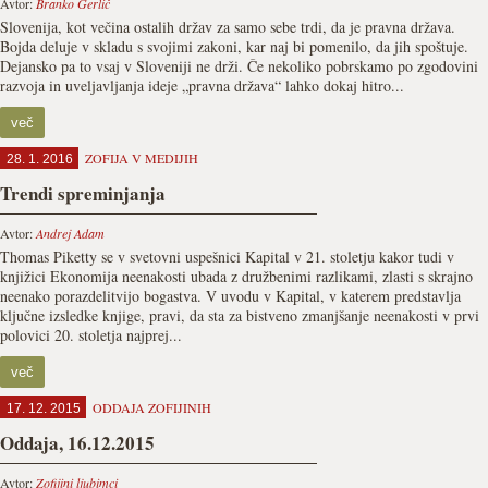
Avtor:
Branko Gerlič
Slovenija, kot večina ostalih držav za samo sebe trdi, da je pravna država.
Bojda deluje v skladu s svojimi zakoni, kar naj bi pomenilo, da jih spoštuje.
Dejansko pa to vsaj v Sloveniji ne drži. Če nekoliko pobrskamo po zgodovini
razvoja in uveljavljanja ideje „pravna država“ lahko dokaj hitro...
več
ZOFIJA V MEDIJIH
28. 1. 2016
Trendi spreminjanja
Avtor:
Andrej Adam
Thomas Piketty se v svetovni uspešnici Kapital v 21. stoletju kakor tudi v
knjižici Ekonomija neenakosti ubada z družbenimi razlikami, zlasti s skrajno
neenako porazdelitvijo bogastva. V uvodu v Kapital, v katerem predstavlja
ključne izsledke knjige, pravi, da sta za bistveno zmanjšanje neenakosti v prvi
polovici 20. stoletja najprej...
več
ODDAJA ZOFIJINIH
17. 12. 2015
Oddaja, 16.12.2015
Avtor:
Zofijini ljubimci