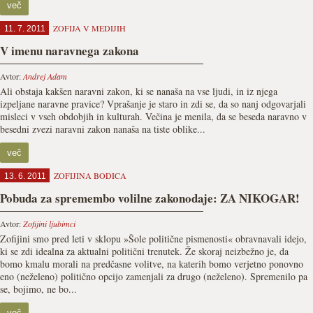
več
ZOFIJA V MEDIJIH
11. 7. 2011
V imenu naravnega zakona
Avtor:
Andrej Adam
Ali obstaja kakšen naravni zakon, ki se nanaša na vse ljudi, in iz njega
izpeljane naravne pravice? Vprašanje je staro in zdi se, da so nanj odgovarjali
misleci v vseh obdobjih in kulturah. Večina je menila, da se beseda naravno v
besedni zvezi naravni zakon nanaša na tiste oblike...
več
ZOFIJINA BODICA
13. 6. 2011
Pobuda za spremembo volilne zakonodaje: ZA NIKOGAR!
Avtor:
Zofijini ljubimci
Zofijini smo pred leti v sklopu »Šole politične pismenosti« obravnavali idejo,
ki se zdi idealna za aktualni politični trenutek. Že skoraj neizbežno je, da
bomo kmalu morali na predčasne volitve, na katerih bomo verjetno ponovno
eno (neželeno) politično opcijo zamenjali za drugo (neželeno). Spremenilo pa
se, bojimo, ne bo...
več