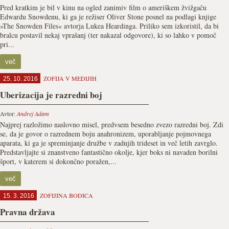
Pred kratkim je bil v kinu na ogled zanimiv film o ameriškem žvižgaču
Edwardu Snowdenu, ki ga je režiser Oliver Stone posnel na podlagi knjige
»The Snowden Files« avtorja Lukea Heardinga. Priliko sem izkoristil, da bi
bralcu postavil nekaj vprašanj (ter nakazal odgovore), ki so lahko v pomoč
pri...
več
ZOFIJA V MEDIJIH
25. 10. 2016
Uberizacija je razredni boj
Avtor:
Andrej Adam
Najprej razložimo naslovno misel, predvsem besedno zvezo razredni boj. Zdi
se, da je govor o razrednem boju anahronizem, uporabljanje pojmovnega
aparata, ki ga je spreminjanje družbe v zadnjih trideset in več letih zavrglo.
Predstavljajte si znanstveno fantastično okolje, kjer boks ni navaden borilni
šport, v katerem si dokončno poražen,...
več
ZOFIJINA BODICA
15. 3. 2016
Pravna država