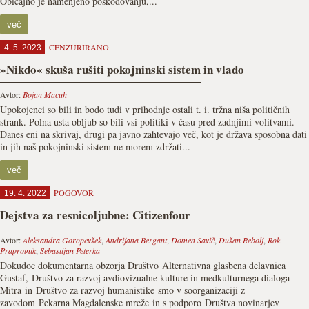
Običajno je namenjeno poškodovanju,...
več
CENZURIRANO
4. 5. 2023
»Nikdo« skuša rušiti pokojninski sistem in vlado
Avtor:
Bojan Macuh
Upokojenci so bili in bodo tudi v prihodnje ostali t. i. tržna niša političnih
strank. Polna usta obljub so bili vsi politiki v času pred zadnjimi volitvami.
Danes eni na skrivaj, drugi pa javno zahtevajo več, kot je država sposobna dati
in jih naš pokojninski sistem ne morem zdržati...
več
POGOVOR
19. 4. 2022
Dejstva za resnicoljubne: Citizenfour
Avtor:
Aleksandra Goropevšek
,
Andrijana Bergant
,
Domen Savič
,
Dušan Rebolj
,
Rok
Praprotnik
,
Sebastijan Peterka
Dokudoc dokumentarna obzorja Društvo Alternativna glasbena delavnica
Gustaf, Društvo za razvoj avdiovizualne kulture in medkulturnega dialoga
Mitra in Društvo za razvoj humanistike smo v soorganizaciji z
zavodom Pekarna Magdalenske mreže in s podporo Društva novinarjev