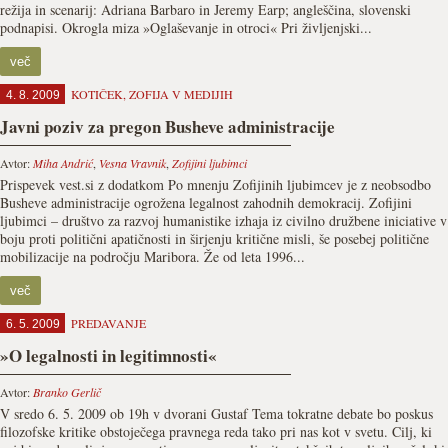
režija in scenarij: Adriana Barbaro in Jeremy Earp; angleščina, slovenski
podnapisi. Okrogla miza »Oglaševanje in otroci« Pri življenjski...
več
KOTIČEK
,
ZOFIJA V MEDIJIH
4. 8. 2009
Javni poziv za pregon Busheve administracije
Avtor:
Miha Andrić
,
Vesna Vravnik
,
Zofijini ljubimci
Prispevek vest.si z dodatkom Po mnenju Zofijinih ljubimcev je z neobsodbo
Busheve administracije ogrožena legalnost zahodnih demokracij. Zofijini
ljubimci – društvo za razvoj humanistike izhaja iz civilno družbene iniciative v
boju proti politični apatičnosti in širjenju kritične misli, še posebej politične
mobilizacije na področju Maribora. Že od leta 1996...
več
PREDAVANJE
6. 5. 2009
»O legalnosti in legitimnosti«
Avtor:
Branko Gerlič
V sredo 6. 5. 2009 ob 19h v dvorani Gustaf Tema tokratne debate bo poskus
filozofske kritike obstoječega pravnega reda tako pri nas kot v svetu. Cilj, ki