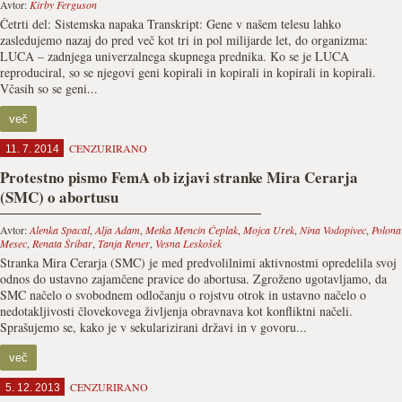
Avtor:
Kirby Ferguson
Četrti del: Sistemska napaka Transkript: Gene v našem telesu lahko
zasledujemo nazaj do pred več kot tri in pol milijarde let, do organizma:
LUCA – zadnjega univerzalnega skupnega prednika. Ko se je LUCA
reproduciral, so se njegovi geni kopirali in kopirali in kopirali in kopirali.
Včasih so se geni...
več
CENZURIRANO
11. 7. 2014
Protestno pismo FemA ob izjavi stranke Mira Cerarja
(SMC) o abortusu
Avtor:
Alenka Spacal
,
Alja Adam
,
Metka Mencin Čeplak
,
Mojca Urek
,
Nina Vodopivec
,
Polona
Mesec
,
Renata Šribar
,
Tanja Rener
,
Vesna Leskošek
Stranka Mira Cerarja (SMC) je med predvolilnimi aktivnostmi opredelila svoj
odnos do ustavno zajamčene pravice do abortusa. Zgroženo ugotavljamo, da
SMC načelo o svobodnem odločanju o rojstvu otrok in ustavno načelo o
nedotakljivosti človekovega življenja obravnava kot konfliktni načeli.
Sprašujemo se, kako je v sekularizirani državi in v govoru...
več
CENZURIRANO
5. 12. 2013