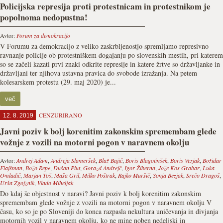
Policijska represija proti protestnicam in protestnikom je
popolnoma nedopustna!
Avtor:
Forum za demokracijo
V Forumu za demokracijo z veliko zaskrbljenostjo spremljamo represivno
ravnanje policije ob protestniškem dogajanju po slovenskih mestih, pri katerem
so se začeli kazati prvi znaki odkrite represije in katere žrtve so državljanke in
državljani ter njihova ustavna pravica do svobode izražanja. Na petem
kolesarskem protestu (29. maj 2020) je...
več
CENZURIRANO
12. 8. 2019
Javni poziv k bolj korenitim zakonskim spremembam glede
vožnje z vozili na motorni pogon v naravnem okolju
Avtor:
Andrej Adam
,
Andreja Slameršek
,
Blaž Bajič
,
Boris Blagotinšek
,
Boris Vezjak
,
Božidar
Flajšman
,
Božo Repe
,
Dušan Plut
,
Gorazd Andrejč
,
Igor Žiberna
,
Jože Kos Grabar
,
Luka
Omladič
,
Marjan Toš
,
Maša Gril
,
Milko Poštrak
,
Rajko Muršič
,
Sonja Bezjak
,
Srečo Dragoš
,
Urša Zgojznik
,
Vlado Miheljak
Do kdaj še objestnost v naravi? Javni poziv k bolj korenitim zakonskim
spremembam glede vožnje z vozili na motorni pogon v naravnem okolju V
času, ko so je po Sloveniji do konca razpasla nekultura uničevanja in divjanja
motornih vozil v naravnem okolju, ko ne mine noben nedeljski in