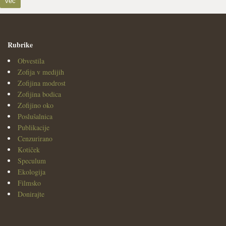
več
Rubrike
Obvestila
Zofija v medijih
Zofijina modrost
Zofijina bodica
Zofijino oko
Poslušalnica
Publikacije
Cenzurirano
Kotiček
Speculum
Ekologija
Filmsko
Donirajte