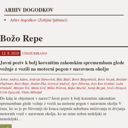
ARHIV DOGODKOV
Arhiv dogodkov (Zofijini ljubimci)
Božo Repe
CENZURIRANO
12. 8. 2019
Javni poziv k bolj korenitim zakonskim spremembam glede
vožnje z vozili na motorni pogon v naravnem okolju
Avtor:
Andrej Adam
,
Andreja Slameršek
,
Blaž Bajič
,
Boris Blagotinšek
,
Boris Vezjak
,
Božidar
Flajšman
,
Božo Repe
,
Dušan Plut
,
Gorazd Andrejč
,
Igor Žiberna
,
Jože Kos Grabar
,
Luka
Omladič
,
Marjan Toš
,
Maša Gril
,
Milko Poštrak
,
Rajko Muršič
,
Sonja Bezjak
,
Srečo Dragoš
,
Urša Zgojznik
,
Vlado Miheljak
Do kdaj še objestnost v naravi? Javni poziv k bolj korenitim zakonskim
spremembam glede vožnje z vozili na motorni pogon v naravnem okolju V
času, ko so je po Sloveniji do konca razpasla nekultura uničevanja in divjanja
motornih vozil v naravnem okolju, ko ne mine noben nedeljski in
nenedeljski...