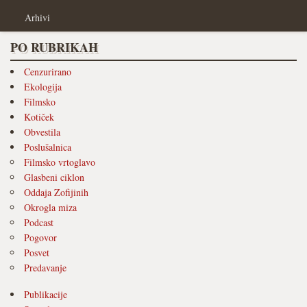
Arhivi
PO RUBRIKAH
Cenzurirano
Ekologija
Filmsko
Kotiček
Obvestila
Poslušalnica
Filmsko vrtoglavo
Glasbeni ciklon
Oddaja Zofijinih
Okrogla miza
Podcast
Pogovor
Posvet
Predavanje
Publikacije