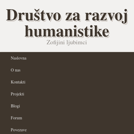
Društvo za razvoj
humanistike
Zofijini ljubimci
Naslovna
O nas
Kontakti
Projekti
Blogi
Forum
Povezave