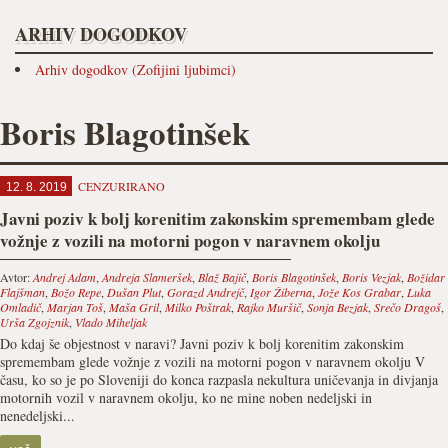
ARHIV DOGODKOV
Arhiv dogodkov (Zofijini ljubimci)
Boris Blagotinšek
CENZURIRANO
12. 8. 2019
Javni poziv k bolj korenitim zakonskim spremembam glede
vožnje z vozili na motorni pogon v naravnem okolju
Avtor:
Andrej Adam
,
Andreja Slameršek
,
Blaž Bajič
,
Boris Blagotinšek
,
Boris Vezjak
,
Božidar
Flajšman
,
Božo Repe
,
Dušan Plut
,
Gorazd Andrejč
,
Igor Žiberna
,
Jože Kos Grabar
,
Luka
Omladič
,
Marjan Toš
,
Maša Gril
,
Milko Poštrak
,
Rajko Muršič
,
Sonja Bezjak
,
Srečo Dragoš
,
Urša Zgojznik
,
Vlado Miheljak
Do kdaj še objestnost v naravi? Javni poziv k bolj korenitim zakonskim
spremembam glede vožnje z vozili na motorni pogon v naravnem okolju V
času, ko so je po Sloveniji do konca razpasla nekultura uničevanja in divjanja
motornih vozil v naravnem okolju, ko ne mine noben nedeljski in
nenedeljski...