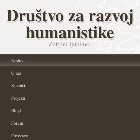
Društvo za razvoj
humanistike
Zofijini ljubimci
Naslovna
O nas
Kontakti
Projekti
Blogi
Forum
Povezave