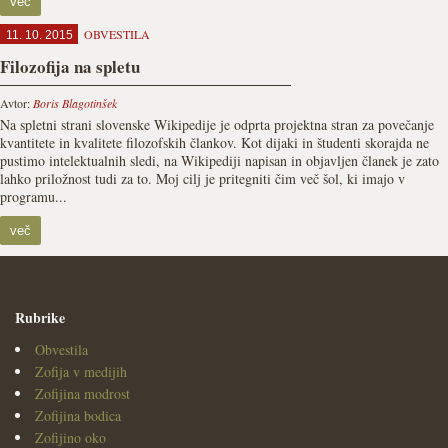
več
OBVESTILA
11. 10. 2015
Filozofija na spletu
Avtor:
Boris Blagotinšek
Na spletni strani slovenske Wikipedije je odprta projektna stran za povečanje
kvantitete in kvalitete filozofskih člankov. Kot dijaki in študenti skorajda ne
pustimo intelektualnih sledi, na Wikipediji napisan in objavljen članek je zato
lahko priložnost tudi za to. Moj cilj je pritegniti čim več šol, ki imajo v
programu...
več
Rubrike
Obvestila
Zofija v medijih
Zofijina modrost
Zofijina bodica
Zofijino oko