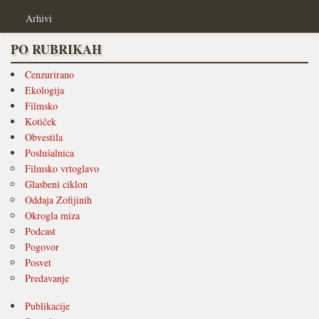
Arhivi
PO RUBRIKAH
Cenzurirano
Ekologija
Filmsko
Kotiček
Obvestila
Poslušalnica
Filmsko vrtoglavo
Glasbeni ciklon
Oddaja Zofijinih
Okrogla miza
Podcast
Pogovor
Posvet
Predavanje
Publikacije