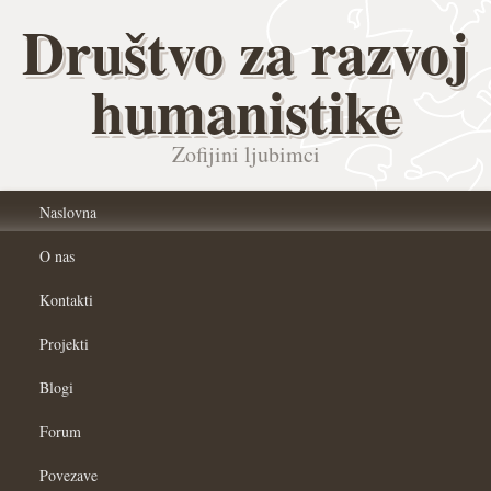
Društvo za razvoj
humanistike
Zofijini ljubimci
Naslovna
O nas
Kontakti
Projekti
Blogi
Forum
Povezave