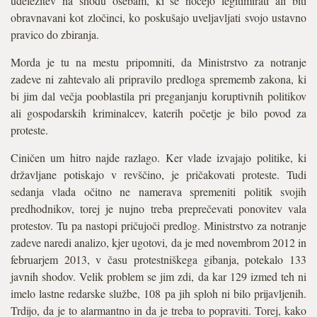
udeležitev na shodu osebam, ki se nočejo legitimirati ali biti
obravnavani kot zločinci, ko poskušajo uveljavljati svojo ustavno
pravico do zbiranja.
Morda je tu na mestu pripomniti, da Ministrstvo za notranje
zadeve ni zahtevalo ali pripravilo predloga sprememb zakona, ki
bi jim dal večja pooblastila pri preganjanju koruptivnih politikov
ali gospodarskih kriminalcev, katerih početje je bilo povod za
proteste.
Ciničen um hitro najde razlago. Ker vlade izvajajo politike, ki
državljane potiskajo v revščino, je pričakovati proteste. Tudi
sedanja vlada očitno ne namerava spremeniti politik svojih
predhodnikov, torej je nujno treba preprečevati ponovitev vala
protestov. Tu pa nastopi pričujoči predlog. Ministrstvo za notranje
zadeve naredi analizo, kjer ugotovi, da je med novembrom 2012 in
februarjem 2013, v času protestniškega gibanja, potekalo 133
javnih shodov. Velik problem se jim zdi, da kar 129 izmed teh ni
imelo lastne redarske službe, 108 pa jih sploh ni bilo prijavljenih.
Trdijo, da je to alarmantno in da je treba to popraviti. Torej, kako