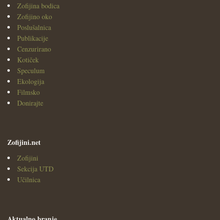
Zofijina bodica
Zofijino oko
Poslušalnica
Publikacije
Cenzurirano
Kotiček
Speculum
Ekologija
Filmsko
Donirajte
Zofijini.net
Zofijini
Sekcija UTD
Učilnica
Aktualno branje