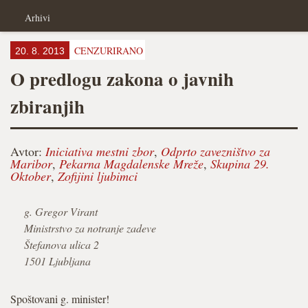
Arhivi
CENZURIRANO
20. 8. 2013
O predlogu zakona o javnih
zbiranjih
Avtor:
Iniciativa mestni zbor
,
Odprto zavezništvo za
Maribor
,
Pekarna Magdalenske Mreže
,
Skupina 29.
Oktober
,
Zofijini ljubimci
g. Gregor Virant
Ministrstvo za notranje zadeve
Štefanova ulica 2
1501 Ljubljana
Spoštovani g. minister!