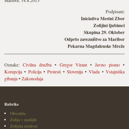
Maribor, 14.8.2013
Podpisani:
Iniciativa Mestni Zbor
Zofijini ljubimci
Skupina 29. Oktober
Odprto zavezništvo za Maribor
Pekarna Magdalenske Mreže
Oznake:
Civilna družba
•
Gregor Virant
•
Javno pismo
•
Korupcija
•
Policija
•
Protesti
•
Slovenija
•
Vlada
•
Vstajniška
gibanja
•
Zakonodaja
Rubrike
Obvestila
Zofija v medijih
Zofijina modrost