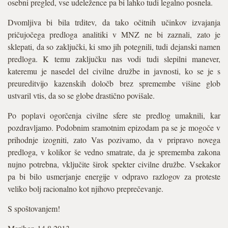
osebni pregled, vse udeležence pa bi lahko tudi legalno posnela.
Dvomljiva bi bila trditev, da tako očitnih učinkov izvajanja
pričujočega predloga analitiki v MNZ ne bi zaznali, zato je
sklepati, da so zaključki, ki smo jih potegnili, tudi dejanski namen
predloga. K temu zaključku nas vodi tudi slepilni manever,
kateremu je nasedel del civilne družbe in javnosti, ko se je s
preureditvijo kazenskih določb brez spremembe višine glob
ustvaril vtis, da so se globe drastično povišale.
Po poplavi ogorčenja civilne sfere ste predlog umaknili, kar
pozdravljamo. Podobnim sramotnim epizodam pa se je mogoče v
prihodnje izogniti, zato Vas pozivamo, da v pripravo novega
predloga, v kolikor še vedno smatrate, da je sprememba zakona
nujno potrebna, vključite širok spekter civilne družbe. Vsekakor
pa bi bilo usmerjanje energije v odpravo razlogov za proteste
veliko bolj racionalno kot njihovo preprečevanje.
S spoštovanjem!