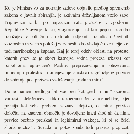
Ko je Ministrstvo za notranje zadeve objavilo predlog sprememb
zakona o javnih zbiranjih, je aktivnim državljanom vzelo sapo.
Pripravljen je bil po največjem valu protestov v zgodovini
Republike Slovenije, ki so, v ogorčenju nad korupcijo in zlorabo
položajev v političnih strukturah, odjeknili po ulicah številnih
slovenskih mest in s položajev odnesli tako vladajočo koalicijo kot
tudi mariborskega župana. Kaj je torej odziv oblasti na proteste,
katerih gnev se je skozi kasnejše sodne procese izkazal kot
popolnoma upravičen? Poskus preprečevanja in oteževanja
prihodnjih protestov in omejevanje z ustavo zagotovljene pravice
do zbiranja pod pretvezo vzdrževanja „reda in miru“.
Da je namen predloga bil vse prej kot „red in mir“ oziroma
varnost udeležencev, lahko razberemo že iz utemeljitve, kjer
policija kot velik problem zaznava dejstvo, da nima pravice
določiti, na katerem območju je dovoljeno imeti shod ali da nima
pravice osebno preiskati in legitimirati vsakega, ki bi se želel
shoda udeležiti. Seveda tu poleg spada tudi pravica preprečiti