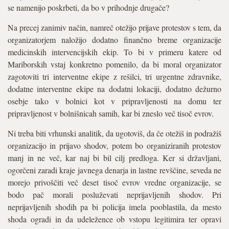
se namenijo poskrbeti, da bo v prihodnje drugače?
Na precej zanimiv način, namreč otežijo prijave protestov s tem, da
organizatorjem naložijo dodatno finančno breme organizacije
medicinskih intervencijskih ekip. To bi v primeru katere od
Mariborskih vstaj konkretno pomenilo, da bi moral organizator
zagotoviti tri interventne ekipe z rešilci, tri urgentne zdravnike,
dodatne interventne ekipe na dodatni lokaciji, dodatno dežurno
osebje tako v bolnici kot v pripravljenosti na domu ter
pripravljenost v bolnišnicah samih, kar bi zneslo več tisoč evrov.
Ni treba biti vrhunski analitik, da ugotoviš, da če otežiš in podražiš
organizacijo in prijavo shodov, potem bo organiziranih protestov
manj in ne več, kar naj bi bil cilj predloga. Ker si državljani,
ogorčeni zaradi kraje javnega denarja in lastne revščine, seveda ne
morejo privoščiti več deset tisoč evrov vredne organizacije, se
bodo pač morali posluževati neprijavljenih shodov. Pri
neprijavljenih shodih pa bi policija imela pooblastila, da mesto
shoda ogradi in da udeležence ob vstopu legitimira ter opravi