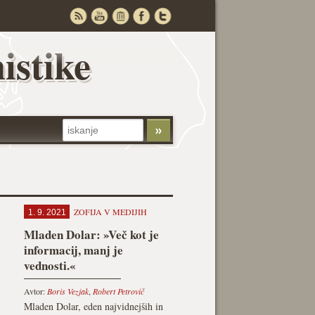
istike
ZOFIJA V MEDIJIH
1. 9. 2021
Mladen Dolar: »Več kot je
informacij, manj je
vednosti.«
Avtor:
Boris Vezjak
,
Robert Petrovič
Mladen Dolar, eden najvidnejših in