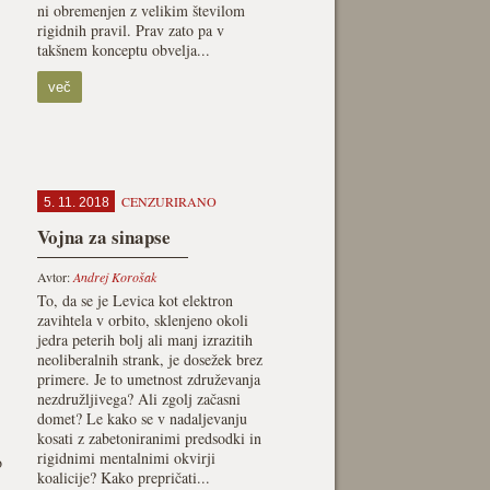
ni obremenjen z velikim številom
rigidnih pravil. Prav zato pa v
takšnem konceptu obvelja...
več
CENZURIRANO
5. 11. 2018
Vojna za sinapse
Avtor:
Andrej Korošak
To, da se je Levica kot elektron
zavihtela v orbito, sklenjeno okoli
jedra peterih bolj ali manj izrazitih
neoliberalnih strank, je dosežek brez
primere. Je to umetnost združevanja
nezdružljivega? Ali zgolj začasni
domet? Le kako se v nadaljevanju
kosati z zabetoniranimi predsodki in
rigidnimi mentalnimi okvirji
o
koalicije? Kako prepričati...