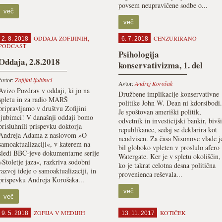
povsem neupravičene sodbe o...
več
več
ODDAJA ZOFIJINIH
,
CENZURIRANO
2. 8. 2018
6. 7. 2018
PODCAST
Psihologija
Oddaja, 2.8.2018
konservativizma, 1. del
Avtor:
Zofijini ljubimci
Avtor:
Andrej Korošak
Avizo Pozdrav v oddaji, ki jo na
Družbene implikacije konservativne
spletu in za radio MARŠ
politike John W. Dean ni kdorsibodi.
pripravljamo v društvu Zofijini
Je spoštovan ameriški politik,
ljubimci! V današnji oddaji bomo
odvetnik in investicijski bankir, bivši
prisluhnili prispevku doktorja
republikanec, sedaj se deklarira kot
Andreja Adama z naslovom »O
neodvisen. Za časa Nixonove vlade j
samoaktualizaciji«, v katerem na
bil globoko vpleten v proslulo afero
sledi BBC-jeve dokumentarne serije
Watergate. Ker je v spletu okoliščin,
»Stoletje jaza«, razkriva sodobni
ko je takrat celotna desna politična
razvoj ideje o samoaktualizaciji, in
provenienca reševala...
prispevku Andreja Korošaka...
več
več
ZOFIJA V MEDIJIH
KOTIČEK
9. 5. 2018
13. 11. 2017