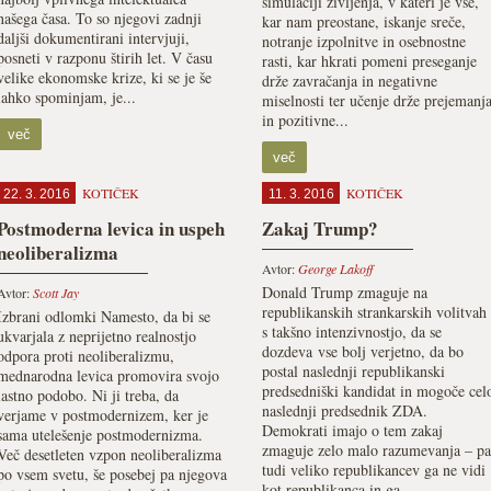
simulaciji življenja, v kateri je vse,
našega časa. To so njegovi zadnji
kar nam preostane, iskanje sreče,
daljši dokumentirani intervjuji,
notranje izpolnitve in osebnostne
posneti v razponu štirih let. V času
rasti, kar hkrati pomeni preseganje
velike ekonomske krize, ki se je še
drže zavračanja in negativne
lahko spominjam, je...
miselnosti ter učenje drže prejemanj
in pozitivne...
več
več
KOTIČEK
KOTIČEK
22. 3. 2016
11. 3. 2016
Postmoderna levica in uspeh
Zakaj Trump?
neoliberalizma
Avtor:
George Lakoff
Donald Trump zmaguje na
Avtor:
Scott Jay
republikanskih strankarskih volitvah
Izbrani odlomki Namesto, da bi se
s takšno intenzivnostjo, da se
ukvarjala z neprijetno realnostjo
dozdeva vse bolj verjetno, da bo
odpora proti neoliberalizmu,
postal naslednji republikanski
mednarodna levica promovira svojo
predsedniški kandidat in mogoče cel
lastno podobo. Ni ji treba, da
naslednji predsednik ZDA.
verjame v postmodernizem, ker je
Demokrati imajo o tem zakaj
sama utelešenje postmodernizma.
zmaguje zelo malo razumevanja – pa
Več desetleten vzpon neoliberalizma
tudi veliko republikancev ga ne vidi
po vsem svetu, še posebej pa njegova
kot republikanca in ga...