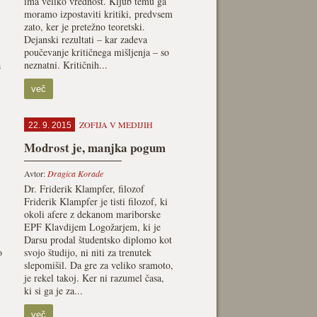
ima veliko vrednost. Kljub temu ga
moramo izpostaviti kritiki, predvsem
zato, ker je pretežno teoretski.
Dejanski rezultati – kar zadeva
poučevanje kritičnega mišljenja – so
a
neznatni. Kritičnih...
več
ZOFIJA V MEDIJIH
22. 9. 2015
Modrost je, manjka pogum
Avtor:
Dragica Korade
Dr. Friderik Klampfer, filozof
Friderik Klampfer je tisti filozof, ki
okoli afere z dekanom mariborske
EPF Klavdijem Logožarjem, ki je
Darsu prodal študentsko diplomo kot
o
svojo študijo, ni niti za trenutek
slepomišil. Da gre za veliko sramoto,
je rekel takoj. Ker ni razumel časa,
ki si ga je za...
več