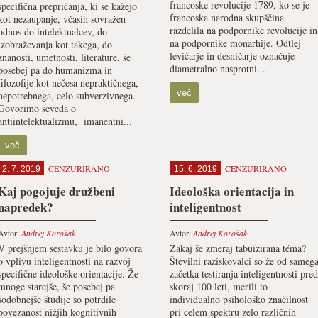
francoske revolucije 1789, ko se je
specifična prepričanja, ki se kažejo
francoska narodna skupščina
kot nezaupanje, včasih sovražen
razdelila na podpornike revolucije in
odnos do intelektualcev, do
na podpornike monarhije. Odtlej
izobraževanja kot takega, do
levičarje in desničarje označuje
znanosti, umetnosti, literature, še
diametralno nasprotni...
posebej pa do humanizma in
filozofije kot nečesa nepraktičnega,
več
nepotrebnega, celo subverzivnega.
Govorimo seveda o
antiintelektualizmu, imanentni...
več
CENZURIRANO
CENZURIRANO
2. 7. 2019
15. 6. 2019
Kaj pogojuje družbeni
Ideološka orientacija in
napredek?
inteligentnost
Avtor:
Andrej Korošak
Avtor:
Andrej Korošak
V prejšnjem sestavku je bilo govora
Zakaj še zmeraj tabuizirana téma?
o vplivu inteligentnosti na razvoj
Številni raziskovalci so že od sameg
specifične ideološke orientacije. Že
začetka testiranja inteligentnosti pred
mnoge starejše, še posebej pa
skoraj 100 leti, merili to
sodobnejše študije so potrdile
individualno psihološko značilnost
povezanost nižjih kognitivnih
pri celem spektru zelo različnih