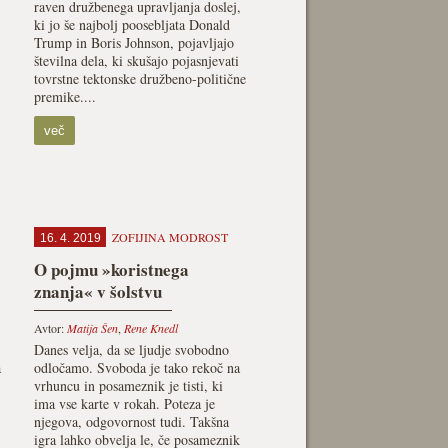
raven družbenega upravljanja doslej,
ki jo še najbolj poosebljata Donald
Trump in Boris Johnson, pojavljajo
številna dela, ki skušajo pojasnjevati
tovrstne tektonske družbeno-politične
premike....
več
ZOFIJINA MODROST
16. 4. 2019
O pojmu »koristnega
znanja« v šolstvu
Avtor:
Matija Šen
,
Rene Knedl
Danes velja, da se ljudje svobodno
a
odločamo. Svoboda je tako rekoč na
vrhuncu in posameznik je tisti, ki
ima vse karte v rokah. Poteza je
njegova, odgovornost tudi. Takšna
igra lahko obvelja le, če posameznik