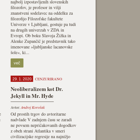
najbolj izpostavljenih slovenskih
filozofov, je profesor in višji
znanstveni sodelavec na oddelku za
filozofijo Filozofske fakultete
Univerze v Ljubljani, gostuje pa tudi
na drugih univerzah v ZDA in
Evropi. Ob boku Slavoja Žižka in
Alenke Zupančič je predstavnik tako
imenovane »ljubljanske lacanovske
šole«, ki...
več
CENZURIRANO
29. 1. 2020
Neoliberalizem kot Dr.
Jekyll in Mr. Hyde
Avtor:
Andrej Korošak
e
Od prostih trgov do avtoritarne
«
nadvlade V zadnjem času se zaradi
ne povsem nepričakovanih dogodkov
z obeh strani Atlantika v smeri
civilizacijske regresije na najnižjo