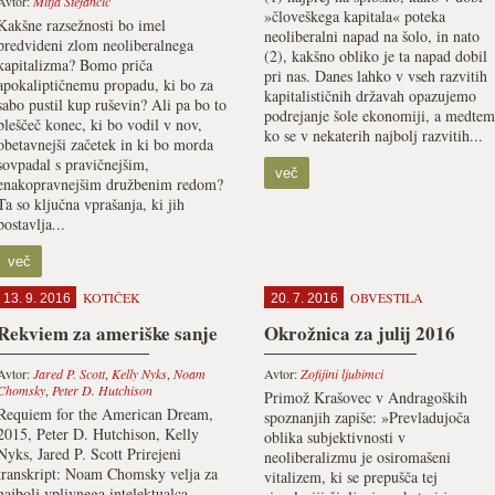
Avtor:
Mitja Stefancic
»človeškega kapitala« poteka
Kakšne razsežnosti bo imel
neoliberalni napad na šolo, in nato
predvideni zlom neoliberalnega
(2), kakšno obliko je ta napad dobil
kapitalizma? Bomo priča
pri nas. Danes lahko v vseh razvitih
apokaliptičnemu propadu, ki bo za
kapitalističnih državah opazujemo
sabo pustil kup ruševin? Ali pa bo to
podrejanje šole ekonomiji, a medtem
bleščeč konec, ki bo vodil v nov,
ko se v nekaterih najbolj razvitih...
obetavnejši začetek in ki bo morda
sovpadal s pravičnejšim,
več
enakopravnejšim družbenim redom?
Ta so ključna vprašanja, ki jih
postavlja...
več
KOTIČEK
OBVESTILA
13. 9. 2016
20. 7. 2016
Rekviem za ameriške sanje
Okrožnica za julij 2016
Avtor:
Jared P. Scott
,
Kelly Nyks
,
Noam
Avtor:
Zofijini ljubimci
Chomsky
,
Peter D. Hutchison
Primož Krašovec v Andragoških
Requiem for the American Dream,
spoznanjih zapiše: »Prevladujoča
2015, Peter D. Hutchison, Kelly
oblika subjektivnosti v
Nyks, Jared P. Scott Prirejeni
neoliberalizmu je osiromašeni
transkript: Noam Chomsky velja za
vitalizem, ki se prepušča tej
najbolj vplivnega intelektualca