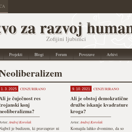
ICA
vo za razvoj human
Zofijini ljubimci
Projekti
Blogi
Forum
Povezave
Arhivi
Neoliberalizem
CENZURIRANO
CENZURIRANO
1. 3. 2025
9. 10. 2021
Ali je čuječnost res
Ali je obstoj demokratične
trojanski konj
družbe iskanje kvadrature
neoliberalizma?
kroga?
Avtor:
Andrej Korošak
Avtor:
Andrej Korošak
Najbrž je budizem, ki pravzaprav ni
Komajda lahko dvomimo, da so