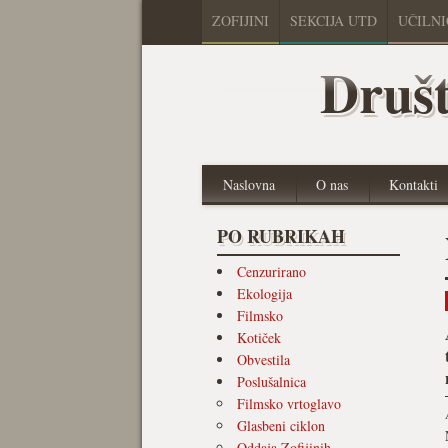
ZOFIJINI
SEKCIJA UTD
UČILN
Društ
Naslovna
O nas
Kontakti
PO RUBRIKAH
Cenzurirano
Ekologija
Filmsko
Kotiček
Obvestila
Poslušalnica
Filmsko vrtoglavo
Glasbeni ciklon
Oddaja Zofijinih