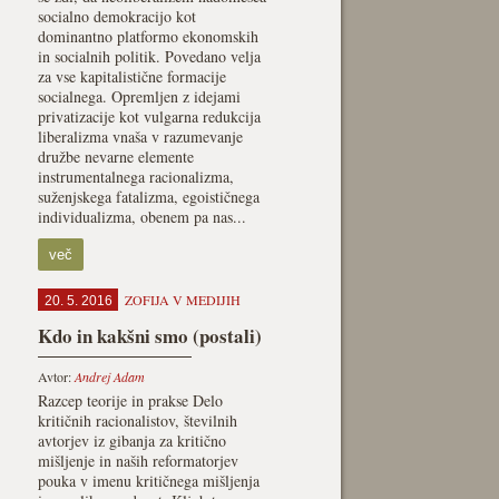
socialno demokracijo kot
dominantno platformo ekonomskih
in socialnih politik. Povedano velja
za vse kapitalistične formacije
socialnega. Opremljen z idejami
privatizacije kot vulgarna redukcija
liberalizma vnaša v razumevanje
družbe nevarne elemente
instrumentalnega racionalizma,
suženjskega fatalizma, egoističnega
individualizma, obenem pa nas...
več
ZOFIJA V MEDIJIH
20. 5. 2016
Kdo in kakšni smo (postali)
Avtor:
Andrej Adam
Razcep teorije in prakse Delo
kritičnih racionalistov, številnih
avtorjev iz gibanja za kritično
mišljenje in naših reformatorjev
pouka v imenu kritičnega mišljenja