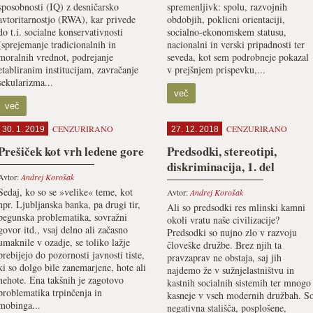
sposobnosti (IQ) z desničarsko
spremenljivk: spolu, razvojnih
avtoritarnostjo (RWA), kar privede
obdobjih, poklicni orientaciji,
do t.i. socialne konservativnosti
socialno-ekonomskem statusu,
(sprejemanje tradicionalnih in
nacionalni in verski pripadnosti ter
moralnih vrednot, podrejanje
seveda, kot sem podrobneje pokazal
etabliranim institucijam, zavračanje
v prejšnjem prispevku,...
sekularizma...
več
več
CENZURIRANO
CENZURIRANO
30. 1. 2019
27. 12. 2018
Prešiček kot vrh ledene gore
Predsodki, stereotipi,
diskriminacija, 1. del
Avtor:
Andrej Korošak
Sedaj, ko so se »velike« teme, kot
Avtor:
Andrej Korošak
npr. Ljubljanska banka, pa drugi tir,
Ali so predsodki res mlinski kamni
begunska problematika, sovražni
okoli vratu naše civilizacije?
govor itd., vsaj delno ali začasno
Predsodki so nujno zlo v razvoju
umaknile v ozadje, se toliko lažje
človeške družbe. Brez njih ta
prebijejo do pozornosti javnosti tiste,
pravzaprav ne obstaja, saj jih
ki so dolgo bile zanemarjene, hote ali
najdemo že v sužnjelastništvu in
nehote. Ena takšnih je zagotovo
kastnih socialnih sistemih ter mnogo
problematika trpinčenja in
kasneje v vseh modernih družbah. S
mobinga...
negativna stališča, posplošene,