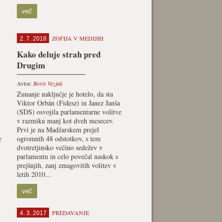
več
ZOFIJA V MEDIJIH
2. 7. 2018
Kako deluje strah pred
Drugim
Avtor:
Boris Vezjak
Zunanje naključje je hotelo, da sta
Viktor Orbán (Fidesz) in Janez Janša
(SDS) osvojila parlamentarne volitve
v razmiku manj kot dveh mesecev.
Prvi je na Madžarskem prejel
e
ogromnih 48 odstotkov, s tem
dvotretjinsko večino sedežev v
parlamentu in celo povečal naskok s
prejšnjih, zanj zmagovitih volitev v
letih 2010...
več
PREDAVANJE
4. 3. 2017