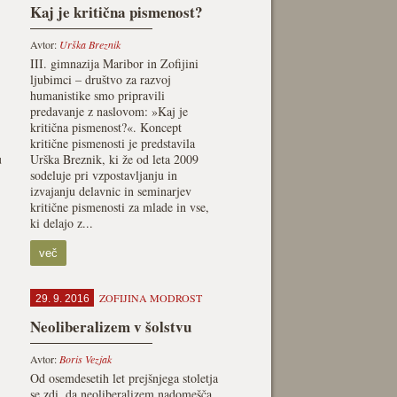
Kaj je kritična pismenost?
Avtor:
Urška Breznik
III. gimnazija Maribor in Zofijini
ljubimci – društvo za razvoj
humanistike smo pripravili
predavanje z naslovom: »Kaj je
kritična pismenost?«. Koncept
kritične pismenosti je predstavila
u
Urška Breznik, ki že od leta 2009
sodeluje pri vzpostavljanju in
izvajanju delavnic in seminarjev
kritične pismenosti za mlade in vse,
ki delajo z...
več
ZOFIJINA MODROST
29. 9. 2016
Neoliberalizem v šolstvu
Avtor:
Boris Vezjak
Od osemdesetih let prejšnjega stoletja
se zdi, da neoliberalizem nadomešča