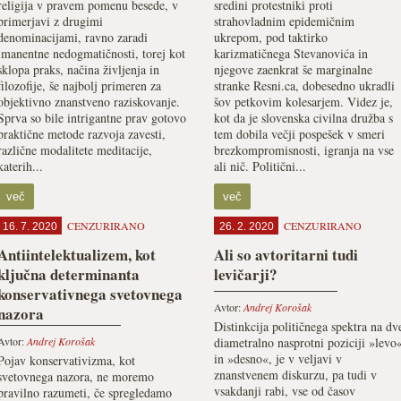
religija v pravem pomenu besede, v
sredini protestniki proti
primerjavi z drugimi
strahovladnim epidemičnim
denominacijami, ravno zaradi
ukrepom, pod taktirko
imanentne nedogmatičnosti, torej kot
karizmatičnega Stevanovića in
sklopa praks, načina življenja in
njegove zaenkrat še marginalne
filozofije, še najbolj primeren za
stranke Resni.ca, dobesedno ukradli
objektivno znanstveno raziskovanje.
šov petkovim kolesarjem. Videz je,
Sprva so bile intrigantne prav gotovo
kot da je slovenska civilna družba s
praktične metode razvoja zavesti,
tem dobila večji pospešek v smeri
različne modalitete meditacije,
brezkompromisnosti, igranja na vse
katerih...
ali nič. Politični...
več
več
CENZURIRANO
CENZURIRANO
16. 7. 2020
26. 2. 2020
Antiintelektualizem, kot
Ali so avtoritarni tudi
ključna determinanta
levičarji?
konservativnega svetovnega
Avtor:
Andrej Korošak
nazora
Distinkcija političnega spektra na dv
Avtor:
Andrej Korošak
diametralno nasprotni poziciji »levo
in »desno«, je v veljavi v
Pojav konservativizma, kot
znanstvenem diskurzu, pa tudi v
svetovnega nazora, ne moremo
vsakdanji rabi, vse od časov
pravilno razumeti, če spregledamo