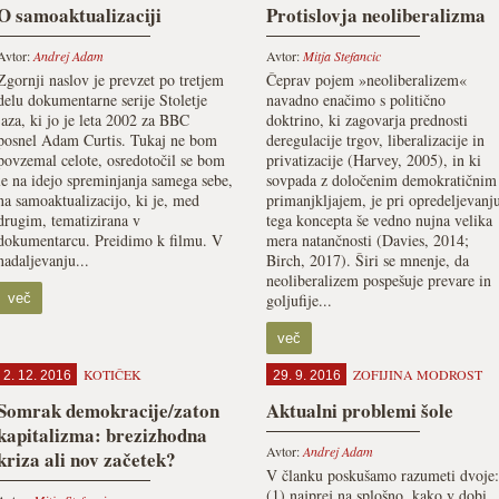
O samoaktualizaciji
Protislovja neoliberalizma
Avtor:
Andrej Adam
Avtor:
Mitja Stefancic
Zgornji naslov je prevzet po tretjem
Čeprav pojem »neoliberalizem«
delu dokumentarne serije Stoletje
navadno enačimo s politično
jaza, ki jo je leta 2002 za BBC
doktrino, ki zagovarja prednosti
posnel Adam Curtis. Tukaj ne bom
deregulacije trgov, liberalizacije in
povzemal celote, osredotočil se bom
privatizacije (Harvey, 2005), in ki
le na idejo spreminjanja samega sebe,
sovpada z določenim demokratičnim
na samoaktualizacijo, ki je, med
primanjkljajem, je pri opredeljevanj
drugim, tematizirana v
tega koncepta še vedno nujna velika
dokumentarcu. Preidimo k filmu. V
mera natančnosti (Davies, 2014;
nadaljevanju...
Birch, 2017). Širi se mnenje, da
neoliberalizem pospešuje prevare in
več
goljufije...
več
KOTIČEK
ZOFIJINA MODROST
2. 12. 2016
29. 9. 2016
Somrak demokracije/zaton
Aktualni problemi šole
kapitalizma: brezizhodna
Avtor:
Andrej Adam
kriza ali nov začetek?
V članku poskušamo razumeti dvoje:
(1) najprej na splošno, kako v dobi