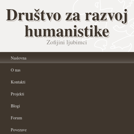
Društvo za razvoj
humanistike
Zofijini ljubimci
Naslovna
O nas
Kontakti
Projekti
Blogi
Forum
Povezave