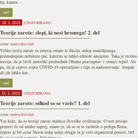
tja, kamor...
več
CENZURIRANO
18. 1. 2022
Teorije zarote: slepi, ki nosi hromega! 2. del
Avtor:
Andrej Korošak
Veliko teorij zarote za zmeraj ostane le fikcija, nekaj namišljenega,
prismuknjene nebuloze pač, katerim se lahko edinole smejemo. Taka je recimo
teorija, da je bivši ameriški predsednik Obama pravzaprav v resnici reptil. Ali
pa, da je cepivo zoper COVID-19 opremljeno s čipi za nadzorovanje. Ampak
ali jih lahko kar...
več
CENZURIRANO
11. 1. 2022
Teorije zarote: odkod so se vzele? 1. del
Avtor:
Andrej Korošak
Vse kaže, da so teorije zarote stalnica človeške civilizacije. O tem pričajo
primeri že od antike naprej, znano je, da so se te razširile o požigu Rima,
čeprav je bil cesar Neron tedaj nekje drugje in je celo organiziral pomoč, brž
ko se je vrnil v mesto. Nekatere so...