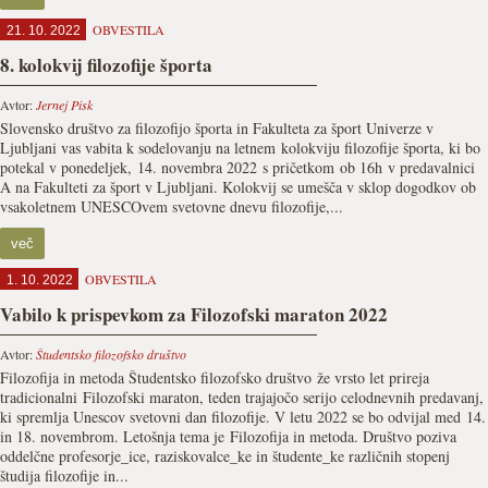
OBVESTILA
21. 10. 2022
8. kolokvij filozofije športa
Avtor:
Jernej Pisk
Slovensko društvo za filozofijo športa in Fakulteta za šport Univerze v
Ljubljani vas vabita k sodelovanju na letnem kolokviju filozofije športa, ki bo
potekal v ponedeljek, 14. novembra 2022 s pričetkom ob 16h v predavalnici
A na Fakulteti za šport v Ljubljani. Kolokvij se umešča v sklop dogodkov ob
vsakoletnem UNESCOvem svetovne dnevu filozofije,...
več
OBVESTILA
1. 10. 2022
Vabilo k prispevkom za Filozofski maraton 2022
Avtor:
Študentsko filozofsko društvo
Filozofija in metoda Študentsko filozofsko društvo že vrsto let prireja
tradicionalni Filozofski maraton, teden trajajočo serijo celodnevnih predavanj,
ki spremlja Unescov svetovni dan filozofije. V letu 2022 se bo odvijal med 14.
in 18. novembrom. Letošnja tema je Filozofija in metoda. Društvo poziva
oddelčne profesorje_ice, raziskovalce_ke in študente_ke različnih stopenj
študija filozofije in...