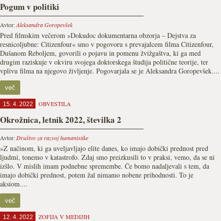
Pogum v politiki
Avtor:
Aleksandra Goropevšek
Pred filmskim večerom »Dokudoc dokumentarna obzorja – Dejstva za
resnicoljubne: Citizenfour« smo v pogovoru s prevajalcem filma Citizenfour,
Dušanom Reboljem, govorili o pojavu in pomenu žvižgaštva, ki ga med
drugim raziskuje v okviru svojega doktorskega študija politične teorije, ter
vplivu filma na njegovo življenje. Pogovarjala se je Aleksandra Goropevšek....
več
OBVESTILA
15. 4. 2022
Okrožnica, letnik 2022, številka 2
Avtor:
Društvo za razvoj humanistike
»Z načinom, ki ga uveljavljajo elite danes, ko imajo dobič­ki prednost pred
ljudmi, tonemo v katastrofo. Zdaj smo preizkusili to v praksi, vemo, da se ni
izšlo. V mislih imam podnebne spremembe. Če bomo nada­ljevali s tem, da
imajo dobički prednost, potem žal nimamo nobene prihodnosti. To je
aksiom....
več
ZOFIJA V MEDIJIH
12. 4. 2022