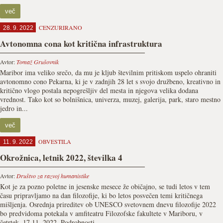
več
CENZURIRANO
28. 9. 2022
Avtonomna cona kot kritična infrastruktura
Avtor:
Tomaž Grušovnik
Maribor ima veliko srečo, da mu je kljub številnim pritiskom uspelo ohraniti
avtonomno cono Pekarna, ki je v zadnjih 28 let s svojo družbeno, kreativno in
kritično vlogo postala nepogrešljiv del mesta in njegova velika dodana
vrednost. Tako kot so bolnišnica, univerza, muzej, galerija, park, staro mestno
jedro in...
več
OBVESTILA
11. 9. 2022
Okrožnica, letnik 2022, številka 4
Avtor:
Društvo za razvoj humanistike
Kot je za pozno poletne in jesenske mesece že običajno, se tudi letos v tem
času pripravljamo na dan filozofije, ki bo letos posvečen temi kritičnega
mišljenja. Osrednja prireditev ob UNESCO svetovnem dnevu filozofije 2022
bo predvidoma potekala v amfiteatru Filozofske fakultete v Mariboru, v
četrtek, 17.11. 2022. Podrobnosti...