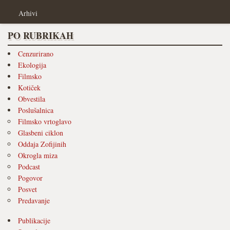
Arhivi
PO RUBRIKAH
Cenzurirano
Ekologija
Filmsko
Kotiček
Obvestila
Poslušalnica
Filmsko vrtoglavo
Glasbeni ciklon
Oddaja Zofijinih
Okrogla miza
Podcast
Pogovor
Posvet
Predavanje
Publikacije