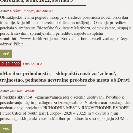
Avtor:
Društvo za razvoj humanistike
Ob zaključku leta in pogledu nazaj, je v središču pozornosti novembrski dan
filozofije, ki je bil letos posvečen kritičnemu mišljenju. Osrednja prireditev je
potekala v amfiteatru Filozofske fakultete v Mariboru, odmev katere, skupaj s
poročili številnih spremljevalnih prireditev, najdete na spletni
strani: http://www.danfilozofije.net. Kot vedno, bomo veseli vsakega vašega
odziva! Pišete...
več
OBVESTILA
2. 12. 2022
»Maribor prihodnosti« – sklop aktivnosti za ‘zeleno’,
trajnostno, podnebno nevtralno preobrazbo mesta ob Dravi
Avtor:
Jože Kos Grabar
Projektna aktivnost: »izmenjevalnica idej o zelenih ureditvah« Povabilo k
posredovanju idej in predlogov za izmenjevalnico V okviru mariborskega dela
mednarodnega projekta »PRIHODNJA MESTA JUGOVZHODNE EVROPE –
Future Cities of South East Europe« (2020 – 2022) in v okviru z njim
povezanega sklopa aktivnosti »Maribor prihodnosti« smo v podjetju ZUM...
več