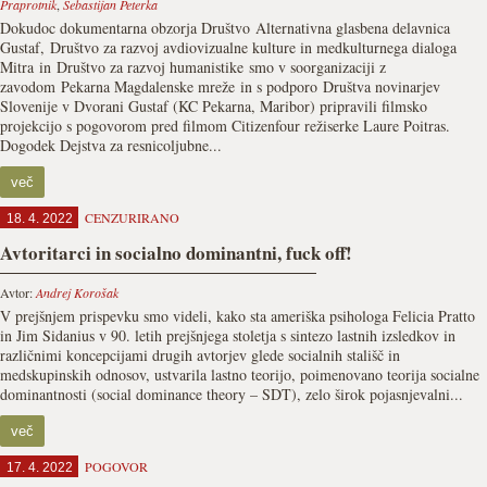
Praprotnik
,
Sebastijan Peterka
Dokudoc dokumentarna obzorja Društvo Alternativna glasbena delavnica
Gustaf, Društvo za razvoj avdiovizualne kulture in medkulturnega dialoga
Mitra in Društvo za razvoj humanistike smo v soorganizaciji z
zavodom Pekarna Magdalenske mreže in s podporo Društva novinarjev
Slovenije v Dvorani Gustaf (KC Pekarna, Maribor) pripravili filmsko
projekcijo s pogovorom pred filmom Citizenfour režiserke Laure Poitras.
Dogodek Dejstva za resnicoljubne...
več
CENZURIRANO
18. 4. 2022
Avtoritarci in socialno dominantni, fuck off!
Avtor:
Andrej Korošak
V prejšnjem prispevku smo videli, kako sta ameriška psihologa Felicia Pratto
in Jim Sidanius v 90. letih prejšnjega stoletja s sintezo lastnih izsledkov in
različnimi koncepcijami drugih avtorjev glede socialnih stališč in
medskupinskih odnosov, ustvarila lastno teorijo, poimenovano teorija socialne
dominantnosti (social dominance theory – SDT), zelo širok pojasnjevalni...
več
POGOVOR
17. 4. 2022