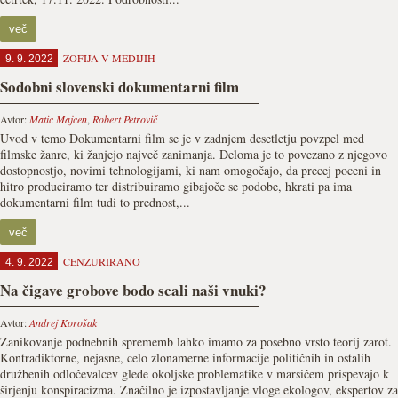
več
ZOFIJA V MEDIJIH
9. 9. 2022
Sodobni slovenski dokumentarni film
Avtor:
Matic Majcen
,
Robert Petrovič
Uvod v temo Dokumentarni film se je v zadnjem desetletju povzpel med
filmske žanre, ki žanjejo največ zanimanja. Deloma je to povezano z njegovo
dostopnostjo, novimi tehnologijami, ki nam omogočajo, da precej poceni in
hitro produciramo ter distribuiramo gibajoče se podobe, hkrati pa ima
dokumentarni film tudi to prednost,...
več
CENZURIRANO
4. 9. 2022
Na čigave grobove bodo scali naši vnuki?
Avtor:
Andrej Korošak
Zanikovanje podnebnih sprememb lahko imamo za posebno vrsto teorij zarot.
Kontradiktorne, nejasne, celo zlonamerne informacije političnih in ostalih
družbenih odločevalcev glede okoljske problematike v marsičem prispevajo k
širjenju konspiracizma. Značilno je izpostavljanje vloge ekologov, ekspertov za