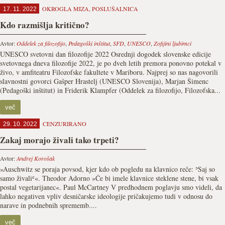
OKROGLA MIZA
,
POSLUŠALNICA
17. 11. 2022
Kdo razmišlja kritično?
Avtor:
Oddelek za filozofijo
,
Pedagoški inštitut
,
SFD
,
UNESCO
,
Zofijini ljubimci
UNESCO svetovni dan filozofije 2022 Osrednji dogodek slovenske edicije
svetovnega dneva filozofije 2022, je po dveh letih premora ponovno potekal v
živo, v amfiteatru Filozofske fakultete v Mariboru. Najprej so nas nagovorili
slavnostni govorci Gašper Hrastelj (UNESCO Slovenija), Marjan Šimenc
(Pedagoški inštitut) in Friderik Klampfer (Oddelek za filozofijo, Filozofska...
več
CENZURIRANO
29. 10. 2022
Zakaj morajo živali tako trpeti?
Avtor:
Andrej Korošak
»Auschwitz se poraja povsod, kjer kdo ob pogledu na klavnico reče: ʾSaj so
samo živaliʿ«. Theodor Adorno »Če bi imele klavnice steklene stene, bi vsak
postal vegetarijanec«. Paul McCartney V predhodnem poglavju smo videli, da
lahko negativen vpliv desničarske ideologije pričakujemo tudi v odnosu do
narave in podnebnih sprememb....
več