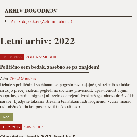
ARHIV DOGODKOV
Arhiv dogodkov (Zofijini ljubimci)
Letni arhiv: 2022
ZOFIJA V MEDIJIH
13. 12. 2022
Politično sem bedak, zasebno se pa znajdem!
Avtor:
Tomaž Grušovnik
Debate s političnimi vsebinami so pogosto razdvajajoče, skozi njih se lahko
izrazijo precej različni pogledi na socialno pravičnost, upravičenost vojnih
spopadov, ozadje migracij ali recimo sprejemljivost našega odnosa do živali in
narave. Ljudje se takšnim stresnim tematikam radi izognemo, včasih imamo
tudi občutek, da kot posamezniki tako ali tako...
več
OBVESTILA
3. 12. 2022
Okrožnica, letnik 2022, številka 5