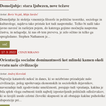
Domoljubje: stara ljubezen, nove težave
Avtor:
Boris Vezjak
,
Mitja Sardoč
Domoljubje že stoletja vznemirja filozofe in politične teoretike, sociologe in
kulturologe, najdeva tako pristaše kot tudi nasprotnike. Težko bi našli tako
javno navzoč in razširjen pojem, do katerega gojimo močnejša nasprotna
čustva, in nelagodje, ki nas ob tem preveva, je zelo očitno in težko ga
spregledamo. Stephen Nathanson je...
več
CENZURIRANO
17. 3. 2022
Orientacija socialne dominantnosti kot mlinski kamen okoli
vratu naše civilizacije
Avtor:
Andrej Korošak
Največje katastrofe nekoč in danes, ki so neizbrisno prizadejale našo
civilizacijo, poleg upoštevanja ekonomskih in socioloških dejavnikov,
navsezadnje tudi zgodovinske umeščenosti, porajajo tudi vprašanja, kakšna je
bila sploh vloga osebnosti tistih najbolj izpostavljenih političnih odločevalcev,
ki so krojili usodo celotni človeški skupnosti in ali obstajajo kakšne psihološke
dispozicije pri...