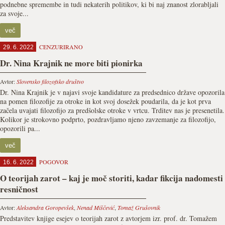
podnebne spremembe in tudi nekaterih politikov, ki bi naj znanost zlorabljali
za svoje...
več
CENZURIRANO
29. 6. 2022
Dr. Nina Krajnik ne more biti pionirka
Avtor:
Slovensko filozofsko društvo
Dr. Nina Krajnik je v najavi svoje kandidature za predsednico države opozorila
na pomen filozofije za otroke in kot svoj dosežek poudarila, da je kot prva
začela uvajati filozofijo za predšolske otroke v vrtcu. Trditev nas je presenetila.
Kolikor je strokovno podprto, pozdravljamo njeno zavzemanje za filozofijo,
opozorili pa...
več
POGOVOR
16. 6. 2022
O teorijah zarot – kaj je moč storiti, kadar fikcija nadomesti
resničnost
Avtor:
Aleksandra Goropevšek
,
Nenad Miščević
,
Tomaž Grušovnik
Predstavitev knjige esejev o teorijah zarot z avtorjem izr. prof. dr. Tomažem