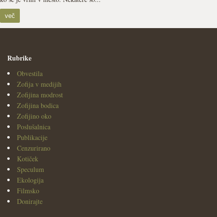
več
Rubrike
Obvestila
Zofija v medijih
Zofijina modrost
Zofijina bodica
Zofijino oko
Poslušalnica
Publikacije
Cenzurirano
Kotiček
Speculum
Ekologija
Filmsko
Donirajte