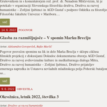
Grušovnikom in s komentatorjem red. prof. dr. Nenadom Miščevićem, ki je
potekalo v organizaciji Slovenskega filozofska društva, Društva za razvoj
humanistike – Zofijini ljubimci in AGD Gustaf s podporo Oddelka za filozofijo
Filozofske fakultete Univerze v Mariboru....
več
POGOVOR
14. 6. 2022
Glasba za razmišljujoče – V spomin Marku Breclju
Avtor:
Aleksandra Goropevšek
,
Rajko Muršič
Pogovor posvečen spominu na lik in delo Marka Breclja v sklopu ciklusa
filmskih projekcij z diskusijami Dokudoc dokumentarna obzorja AGD Gustaf,
Društvo za razvoj avdiovizualne kulture in medkulturnega dialoga Mitra,
Društvo za razvoj humanistike – Zofijini ljubimci, Društvo prijateljev
zmernega napredka in Ustanova nevladnih mladinskega polja Pohorski bataljon
so...
več
OBVESTILA
9. 6. 2022
Okrožnica, letnik 2022, številka 3
Avtor:
Društvo za razvoj humanistike