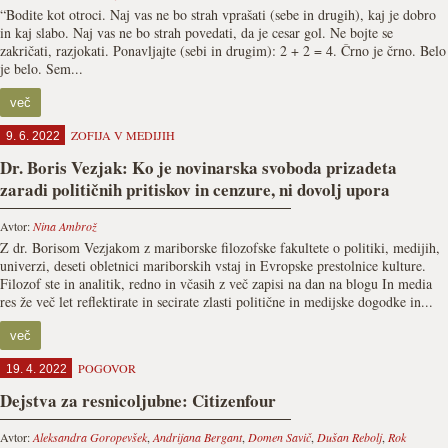
“Bodite kot otroci. Naj vas ne bo strah vprašati (sebe in drugih), kaj je dobro
in kaj slabo. Naj vas ne bo strah povedati, da je cesar gol. Ne bojte se
zakričati, razjokati. Ponavljajte (sebi in drugim): 2 + 2 = 4. Črno je črno. Belo
je belo. Sem...
več
ZOFIJA V MEDIJIH
9. 6. 2022
Dr. Boris Vezjak: Ko je novinarska svoboda prizadeta
zaradi političnih pritiskov in cenzure, ni dovolj upora
Avtor:
Nina Ambrož
Z dr. Borisom Vezjakom z mariborske filozofske fakultete o politiki, medijih,
univerzi, deseti obletnici mariborskih vstaj in Evropske prestolnice kulture.
Filozof ste in analitik, redno in včasih z več zapisi na dan na blogu In media
res že več let reflektirate in secirate zlasti politične in medijske dogodke in...
več
POGOVOR
19. 4. 2022
Dejstva za resnicoljubne: Citizenfour
Avtor:
Aleksandra Goropevšek
,
Andrijana Bergant
,
Domen Savič
,
Dušan Rebolj
,
Rok