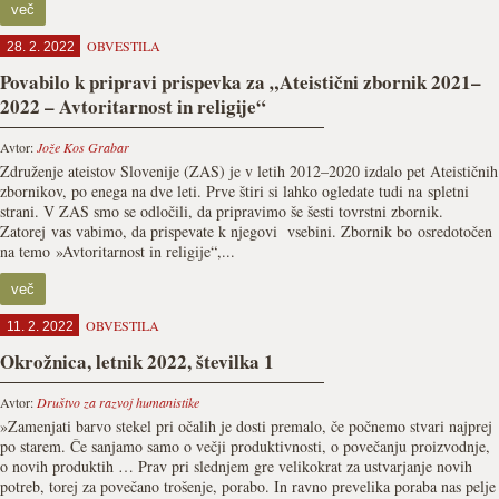
več
OBVESTILA
28. 2. 2022
Povabilo k pripravi prispevka za „Ateistični zbornik 2021–
2022 – Avtoritarnost in religije“
Avtor:
Jože Kos Grabar
Združenje ateistov Slovenije (ZAS) je v letih 2012–2020 izdalo pet Ateističnih
zbornikov, po enega na dve leti. Prve štiri si lahko ogledate tudi na spletni
strani. V ZAS smo se odločili, da pripravimo še šesti tovrstni zbornik.
Zatorej vas vabimo, da prispevate k njegovi vsebini. Zbornik bo osredotočen
na temo »Avtoritarnost in religije“,...
več
OBVESTILA
11. 2. 2022
Okrožnica, letnik 2022, številka 1
Avtor:
Društvo za razvoj humanistike
»Zamenjati barvo stekel pri očalih je dosti premalo, če počnemo stvari najprej
po starem. Če sanjamo samo o večji produktivnosti, o povečanju proizvodnje,
o novih produktih … Prav pri slednjem gre velikokrat za ustvar­janje novih
potreb, torej za povečano trošenje, porabo. In ravno prevelika poraba nas pelje