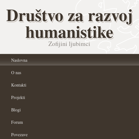
Društvo za razvoj
humanistike
Zofijini ljubimci
Naslovna
O nas
Kontakti
Projekti
Blogi
Forum
Povezave