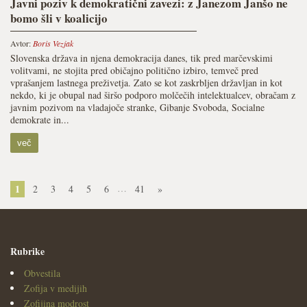
Javni poziv k demokratični zavezi: z Janezom Janšo ne
bomo šli v koalicijo
Avtor:
Boris Vezjak
Slovenska država in njena demokracija danes, tik pred marčevskimi
volitvami, ne stojita pred običajno politično izbiro, temveč pred
vprašanjem lastnega preživetja. Zato se kot zaskrbljen državljan in kot
nekdo, ki je obupal nad širšo podporo molčečih intelektualcev, obračam z
javnim pozivom na vladajoče stranke, Gibanje Svoboda, Socialne
demokrate in...
več
1
…
2
3
4
5
6
41
»
Rubrike
Obvestila
Zofija v medijih
Zofijina modrost