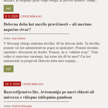
akterjev, ki utegnejo igrati vlogo tistega, ki prevesi tehtnico. Stanje...
več
CENZURIRANO
8. 3. 2026
Delovna doba kot merilo pravičnosti – ali merimo
napačno stvar?
Avtor:
Anja Juhant
V Sloveniji obstaja simbolna številka: 40 let delovne dobe. Ta številka
pomeni več kot administrativni pogoj za upokojitev. Pomeni moralno
izpolnitev obveznosti do družbe. Pomeni, da si “oddelal svoje”. Toda
redko si zastavimo vprašanje: kaj točno teh 40 let meri? Čas kot
nadomestek za prispevek Delovna doba meri trajanje...
več
CENZURIRANO
18. 2. 2026
Razsvetljenstvo lite. Avtonomija po meri oblasti ali
univerza z vklopno izklopnim gumbom
Avtor:
Friderik Klampfer