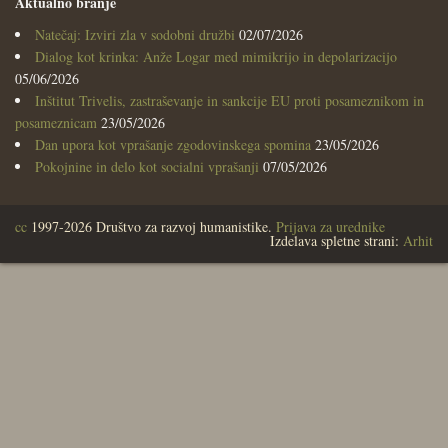
Aktualno branje
Natečaj: Izviri zla v sodobni družbi
02/07/2026
Dialog kot krinka: Anže Logar med mimikrijo in depolarizacijo
05/06/2026
Inštitut Trivelis, zastraševanje in sankcije EU proti posameznikom in
posameznicam
23/05/2026
Dan upora kot vprašanje zgodovinskega spomina
23/05/2026
Pokojnine in delo kot socialni vprašanji
07/05/2026
cc
1997-2026 Društvo za razvoj humanistike.
Prijava za urednike
Izdelava spletne strani:
Arhit