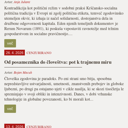
Avtor:
Anja Juhant
Kontradikcija kot politični režim v sodobni praksi Krščansko-socialna
politična tradicija v Evropi ni zgolj politična etiketa, temveč zgodovinsko
utemeljen okvir, ki izhaja iz načel solidarnosti, dostojanstva dela in
družbene odgovornosti kapitala. Eden njenih temeljnih dokumentov je
Rerum Novarum (1891), ki poskuša vzpostaviti ravnotežje med tržnim
gospodarstvom in socialno pravičnostjo....
več
CENZURIRANO
26. 4. 2026
Od posameznika do človeštva: pot k trajnemu miru
Avtor:
Bojan Macuh
Človeška zgodovina je paradoks. Po eni strani smo bitja, sposobna
nepredstavljive ustvarjalnosti, umetnosti, znanstvenih prebojev in globoke
ljubezni, po drugi pa ostajamo ujeti v cikle nasilja, ki se skozi tisočletja le
spreminjajo v svoji obliki in intenzivnosti. Danes, v dobi vrhunske
tehnologije in globalne povezanosti, ko bi morali kot...
več
CENZURIRANO
13. 4. 2026