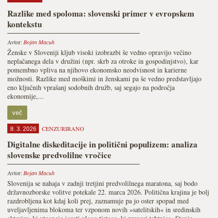
Razlike med spoloma: slovenski primer v evropskem
kontekstu
Avtor:
Bojan Macuh
Ženske v Sloveniji kljub visoki izobrazbi še vedno opravijo večino
neplačanega dela v družini (npr. skrb za otroke in gospodinjstvo), kar
pomembno vpliva na njihovo ekonomsko neodvisnost in karierne
možnosti. Razlike med moškimi in ženskami pa še vedno predstavljajo
eno ključnih vprašanj sodobnih družb, saj segajo na področja
ekonomije,...
več
CENZURIRANO
8. 3. 2026
Digitalne diskeditacije in politični populizem: analiza
slovenske predvolilne vročice
Avtor:
Bojan Macuh
Slovenija se nahaja v zadnji tretjini predvolilnega maratona, saj bodo
državnozborske volitve potekale 22. marca 2026. Politična krajina je bolj
razdrobljena kot kdaj koli prej, zaznamuje pa jo oster spopad med
uveljavljenima blokoma ter vzponom novih »satelitskih« in sredinskih