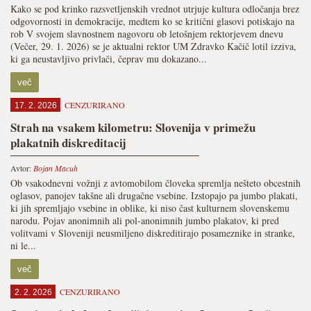
Kako se pod krinko razsvetljenskih vrednot utrjuje kultura odločanja brez
odgovornosti in demokracije, medtem ko se kritični glasovi potiskajo na
rob V svojem slavnostnem nagovoru ob letošnjem rektorjevem dnevu
(Večer, 29. 1. 2026) se je aktualni rektor UM Zdravko Kačič lotil izziva,
ki ga neustavljivo privlači, čeprav mu dokazano...
več
CENZURIRANO
17. 2. 2026
Strah na vsakem kilometru: Slovenija v primežu
plakatnih diskreditacij
Avtor:
Bojan Macuh
Ob vsakodnevni vožnji z avtomobilom človeka spremlja nešteto obcestnih
oglasov, panojev takšne ali drugačne vsebine. Izstopajo pa jumbo plakati,
ki jih spremljajo vsebine in oblike, ki niso čast kulturnem slovenskemu
narodu. Pojav anonimnih ali pol-anonimnih jumbo plakatov, ki pred
volitvami v Sloveniji neusmiljeno diskreditirajo posameznike in stranke,
ni le...
več
CENZURIRANO
2. 2. 2026