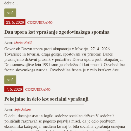
deluje...
več
CENZURIRANO
23. 5. 2026
Dan upora kot vprašanje zgodovinskega spomina
Avtor:
Marko Nežič
Govor ob Dnevu upora proti okupatorju v Mozirju, 27. 4. 2026
Tovarišice in tovariši, dragi gostje, spoštovani vsi prisotni! Danes
praznujemo državni praznik v počastitev Dneva upora proti okupatorju.
Do osamosvojitve leta 1991 smo ga obeleževali kot praznik Osvobodilne
fronte slovenskega naroda. Osvobodilna fronta je v zelo kratkem času...
več
CENZURIRANO
7. 5. 2026
Pokojnine in delo kot socialni vprašanji
Avtor:
Anja Juhant
O delu, dostojanstvu in logiki sodobne socialne države V sodobnih
političnih razpravah se pogosto pojavlja misel, da je delo predvsem
ekonomska kategorija, medtem ko naj bi bila socialna vprašanja omejena