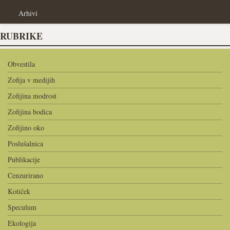
Arhivi
RUBRIKE
Obvestila
Zofija v medijih
Zofijina modrost
Zofijina bodica
Zofijino oko
Poslušalnica
Publikacije
Cenzurirano
Kotiček
Speculum
Ekologija