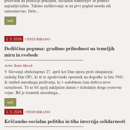
predvsem na področje pokojnin, socialnih transferjev in pomoči
najranljivejšim. Takšno razlikovanje se na prvi pogled morda zdi
samoumevno. Delo...
več
CENZURIRANO
1. 5. 2026
Dediščina poguma: gradimo prihodnost na temeljih
miru in svobode
Avtor:
Bojan Macuh
V Sloveniji obeležujemo 27. april kot Dan upora proti okupatorju
(nekdaj Dan OF), ki ni le zgodovinski opomnik na dogodke iz leta 1941.
Je simbol narodnega preživetja, ki v sodobnem času dobiva nove
razsežnosti. To ni bil zgolj naključen datum v koledarju druge svetovne
vojne. Bil je trenutek moralnega...
več
CENZURIRANO
1. 5. 2026
Krščansko-socialna politika in tiha inverzija solidarnosti