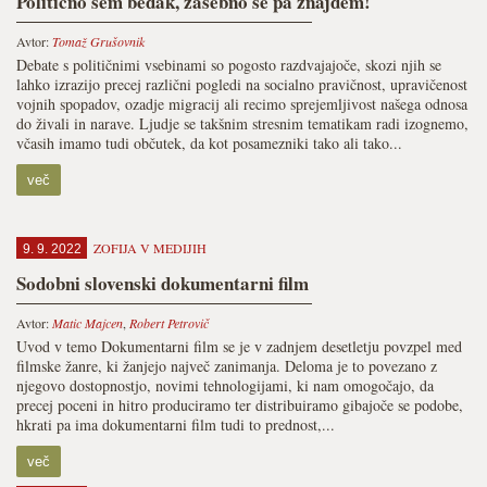
Politično sem bedak, zasebno se pa znajdem!
Avtor:
Tomaž Grušovnik
Debate s političnimi vsebinami so pogosto razdvajajoče, skozi njih se
lahko izrazijo precej različni pogledi na socialno pravičnost, upravičenost
vojnih spopadov, ozadje migracij ali recimo sprejemljivost našega odnosa
do živali in narave. Ljudje se takšnim stresnim tematikam radi izognemo,
včasih imamo tudi občutek, da kot posamezniki tako ali tako...
več
ZOFIJA V MEDIJIH
9. 9. 2022
Sodobni slovenski dokumentarni film
Avtor:
Matic Majcen
,
Robert Petrovič
Uvod v temo Dokumentarni film se je v zadnjem desetletju povzpel med
filmske žanre, ki žanjejo največ zanimanja. Deloma je to povezano z
njegovo dostopnostjo, novimi tehnologijami, ki nam omogočajo, da
precej poceni in hitro produciramo ter distribuiramo gibajoče se podobe,
hkrati pa ima dokumentarni film tudi to prednost,...
več