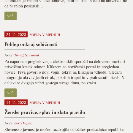
udomačen je vstopil v naše domove, pisarne, šole in celo na univerzo, ne
da bi sploh poskušali...
več
ZOFIJA V MEDIJIH
24. 11. 2023
Pohlep onkraj sebičnosti
Avtor:
Tomaž Grušovnik
Po napornem pregledovanju elektron­skih sporočil na delovnem mestu si
privoščim kratek odmor. Kliknem na novičarski portal in pregledam
novice. Prva govori o novi vojni, tokrat na Bližnjem vzhodu. Gledam
fotografije okrvavljenih otrok, pokritih trupel in v prah sesutih stavb. V
daljavi se dvigajo stebri gostega sivega dima, po zraku...
več
ZOFIJA V MEDIJIH
14. 11. 2023
Ženske pravice, splav in zlato pravilo
Avtor:
Boris Vezjak
Slovensko javnost je močno razdvojila odločitev predsednice republike