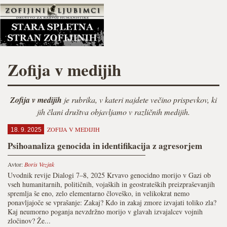
Zofija v medijih
Zofija v medijih
je rubrika, v kateri najdete večino prispevkov, ki
jih člani društva objavljamo v različnih medijih.
ZOFIJA V MEDIJIH
18. 9. 2025
Psihoanaliza genocida in identifikacija z agresorjem
Avtor:
Boris Vezjak
Uvodnik revije Dialogi 7–8, 2025 Krvavo genocidno morijo v Gazi ob
vseh humanitarnih, političnih, vojaških in geostrateških preizpraševanjih
spremlja še eno, zelo elementarno človeško, in velikokrat nemo
ponavljajoče se vprašanje: Zakaj? Kdo in zakaj zmore izvajati toliko zla?
Kaj neumorno poganja nevzdržno morijo v glavah izvajalcev vojnih
zločinov? Že...