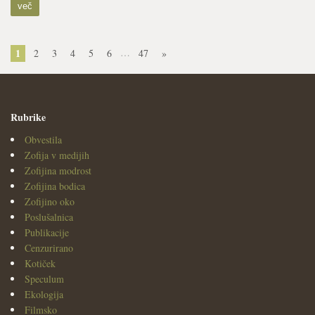
več
1
…
2
3
4
5
6
47
»
Rubrike
Obvestila
Zofija v medijih
Zofijina modrost
Zofijina bodica
Zofijino oko
Poslušalnica
Publikacije
Cenzurirano
Kotiček
Speculum
Ekologija
Filmsko