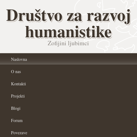
Društvo za razvoj
humanistike
Zofijini ljubimci
Naslovna
O nas
Kontakti
Projekti
Blogi
Forum
Povezave