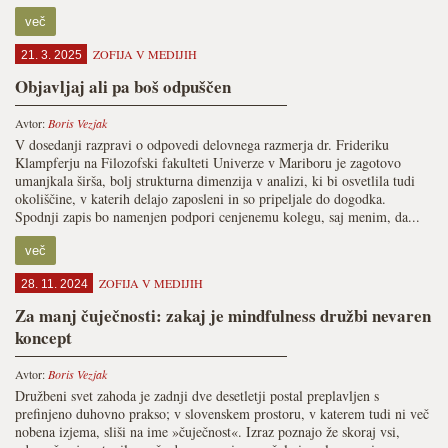
več
ZOFIJA V MEDIJIH
21. 3. 2025
Objavljaj ali pa boš odpuščen
Avtor:
Boris Vezjak
V dosedanji razpravi o odpovedi delovnega razmerja dr. Frideriku
Klampferju na Filozofski fakulteti Univerze v Mariboru je zagotovo
umanjkala širša, bolj strukturna dimenzija v analizi, ki bi osvetlila tudi
okoliščine, v katerih delajo zaposleni in so pripeljale do dogodka.
Spodnji zapis bo namenjen podpori cenjenemu kolegu, saj menim, da...
več
ZOFIJA V MEDIJIH
28. 11. 2024
Za manj čuječnosti: zakaj je mindfulness družbi nevaren
koncept
Avtor:
Boris Vezjak
Družbeni svet zahoda je zadnji dve desetletji postal preplavljen s
prefinjeno duhovno prakso; v slovenskem prostoru, v katerem tudi ni več
nobena izjema, sliši na ime »čuječnost«. Izraz poznajo že skoraj vsi,