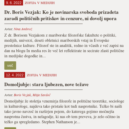
ZOFIJA V MEDIJIH
9. 6. 2022
Dr. Boris Vezjak: Ko je novinarska svoboda prizadeta
zaradi političnih pritiskov in cenzure, ni dovolj upora
Avtor:
Nina Ambrož
Z dr. Borisom Vezjakom z mariborske filozofske fakultete o politiki,
medijih, univerzi, deseti obletnici mariborskih vstaj in Evropske
prestolnice kulture. Filozof ste in analitik, redno in včasih z več zapisi na
dan na blogu In media res že več let reflektirate in secirate zlasti politične
in medijske dogodke in...
več
ZOFIJA V MEDIJIH
12. 4. 2022
Domoljubje: stara ljubezen, nove težave
Avtor:
Boris Vezjak
,
Mitja Sardoč
Domoljubje že stoletja vznemirja filozofe in politične teoretike, sociologe
in kulturologe, najdeva tako pristaše kot tudi nasprotnike. Težko bi našli
tako javno navzoč in razširjen pojem, do katerega gojimo močnejša
nasprotna čustva, in nelagodje, ki nas ob tem preveva, je zelo očitno in
težko ga spregledamo. Stephen Nathanson je...