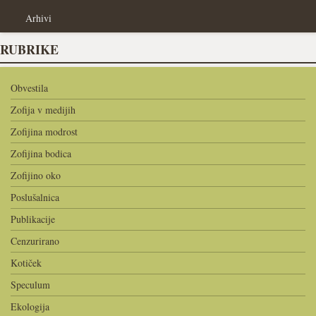
Arhivi
RUBRIKE
Obvestila
Zofija v medijih
Zofijina modrost
Zofijina bodica
Zofijino oko
Poslušalnica
Publikacije
Cenzurirano
Kotiček
Speculum
Ekologija