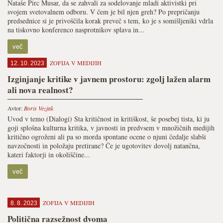
Nataše Pirc Musar, da se zahvali za sodelovanje mladi aktivistki pri
svojem svetovalnem odboru. V čem je bil njen greh? Po prepričanju
predsednice si je privoščila korak preveč s tem, ko je s somišljeniki vdrla
na tiskovno konferenco nasprotnikov splava in...
več
ZOFIJA V MEDIJIH
12. 10. 2023
Izginjanje kritike v javnem prostoru: zgolj lažen alarm
ali nova realnost?
Avtor:
Boris Vezjak
Uvod v temo (Dialogi) Sta kritičnost in kritiškost, še posebej tista, ki ju
goji splošna kulturna kritika, v javnosti in predvsem v množičnih medijih
kritično ogroženi ali pa so morda spontane ocene o njuni čedalje slabši
navzočnosti in položaju pretirane? Če je ugotovitev dovolj natančna,
kateri faktorji in okoliščine...
več
ZOFIJA V MEDIJIH
8. 8. 2023
Politična razsežnost dvoma