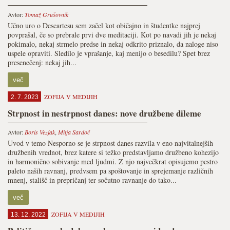
Avtor:
Tomaž Grušovnik
Učno uro o Descartesu sem začel kot običajno in študentke najprej
povprašal, če so prebrale prvi dve meditaciji. Kot po navadi jih je nekaj
pokimalo, nekaj strmelo predse in nekaj odkrito priznalo, da naloge niso
uspele opraviti. Sledilo je vprašanje, kaj menijo o besedilu? Spet brez
presenečenj: nekaj jih...
več
ZOFIJA V MEDIJIH
2. 7. 2023
Strpnost in nestrpnost danes: nove družbene dileme
Avtor:
Boris Vezjak
,
Mitja Sardoč
Uvod v temo Nesporno se je strpnost danes razvila v eno najvitalnejših
družbenih vrednot, brez katere si težko predstavljamo družbeno kohezijo
in harmonično sobivanje med ljudmi. Z njo največkrat opisujemo pestro
paleto naših ravnanj, predvsem pa spoštovanje in sprejemanje različnih
mnenj, stališč in prepričanj ter sočutno ravnanje do tako...
več
ZOFIJA V MEDIJIH
13. 12. 2022