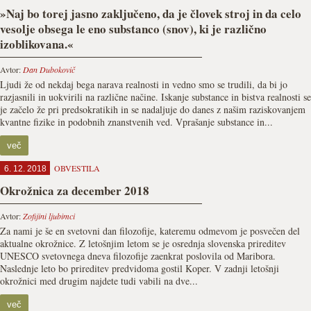
»Naj bo torej jasno zaključeno, da je človek stroj in da celo
vesolje obsega le eno substanco (snov), ki je različno
izoblikovana.«
Avtor:
Dan Dubokovič
Ljudi že od nekdaj bega narava realnosti in vedno smo se trudili, da bi jo
razjasnili in uokvirili na različne načine. Iskanje substance in bistva realnosti se
je začelo že pri predsokratikih in se nadaljuje do danes z našim raziskovanjem
kvantne fizike in podobnih znanstvenih ved. Vprašanje substance in...
več
OBVESTILA
6. 12. 2018
Okrožnica za december 2018
Avtor:
Zofijini ljubimci
Za nami je še en svetovni dan filozofije, kateremu odmevom je posvečen del
aktualne okrožnice. Z letošnjim letom se je osrednja slovenska prireditev
UNESCO svetovnega dneva filozofije zaenkrat poslovila od Maribora.
Naslednje leto bo prireditev predvidoma gostil Koper. V zadnji letošnji
okrožnici med drugim najdete tudi vabili na dve...
več