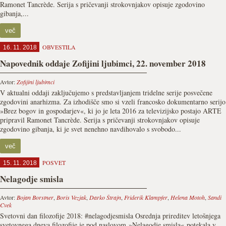
Ramonet Tancrède. Serija s pričevanji strokovnjakov opisuje zgodovino
gibanja,...
več
OBVESTILA
16. 11. 2018
Napovednik oddaje Zofijini ljubimci, 22. november 2018
Avtor:
Zofijini ljubimci
V aktualni oddaji zaključujemo s predstavljanjem tridelne serije posvečene
zgodovini anarhizma. Za izhodišče smo si vzeli francosko dokumentarno serijo
»Brez bogov in gospodarjev«, ki jo je leta 2016 za televizijsko postajo ARTE
pripravil Ramonet Tancrède. Serija s pričevanji strokovnjakov opisuje
zgodovino gibanja, ki je svet nenehno navdihovalo s svobodo...
več
POSVET
15. 11. 2018
Nelagodje smisla
Avtor:
Bojan Borstner
,
Boris Vezjak
,
Darko Štrajn
,
Friderik Klampfer
,
Helena Motoh
,
Sandi
Cvek
Svetovni dan filozofije 2018: #nelagodjesmisla Osrednja prireditev letošnjega
svetovnega dneva filozofije je pod naslovom »Nelagodje smisla« potekala v