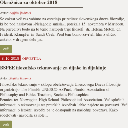
Okrožnica za oktober 2018
Avtor:
Zofijini ljubimci
Še enkrat več vas vabimo na osrednjo prireditev slovenskega dneva filozofije,
ki bo pod naslovom »Nelagodje smisla«, potekala 15. novembra v Mariboru.
Na prireditvi bodo na to temo nastopili trije filozofi: dr. Helena Motoh, dr.
Friderik Klampfer in Sandi Cvek. Pred tem bomo zavrteli film z ulično
anketo, v drugem delu pa...
več
OBVESTILA
8. 10. 2018
BSPEE filozofsko tekmovanje za dijake in dijakinje
Avtor:
Zofijini ljubimci
Filozofsko tekmovanje v sklopu obeleževanja Unescovega Dneva filozofije
organizirajo The Finnish UNESCO ASPnet, Finnish Association of
Philosophy and Ethics Teachers, Societas Philosophica
Fennica ter Norwegian High School Philosophical Association. Več splošnih
informacij o tekmovanju ter preteklih izvedbah lahko najdete na povezavi. Več
informacij o letošnji izvedbi pa je dostopnih na naslednji povezavi. Kako
sodelovati (navodila za šole...
več