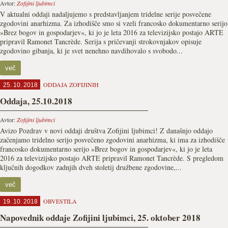
Avtor:
Zofijini ljubimci
V aktualni oddaji nadaljujemo s predstavljanjem tridelne serije posvečene
zgodovini anarhizma. Za izhodišče smo si vzeli francosko dokumentarno serijo
»Brez bogov in gospodarjev«, ki jo je leta 2016 za televizijsko postajo ARTE
pripravil Ramonet Tancrède. Serija s pričevanji strokovnjakov opisuje
zgodovino gibanja, ki je svet nenehno navdihovalo s svobodo...
več
ODDAJA ZOFIJINIH
25. 10. 2018
Oddaja, 25.10.2018
Avtor:
Zofijini ljubimci
Avizo Pozdrav v novi oddaji društva Zofijini ljubimci! Z današnjo oddajo
začenjamo tridelno serijo posvečeno zgodovini anarhizma, ki ima za izhodišče
francosko dokumentarno serijo »Brez bogov in gospodarjev«, ki jo je leta
2016 za televizijsko postajo ARTE pripravil Ramonet Tancrède. S pregledom
ključnih dogodkov zadnjih dveh stoletij družbene zgodovine,...
več
OBVESTILA
19. 10. 2018
Napovednik oddaje Zofijini ljubimci, 25. oktober 2018