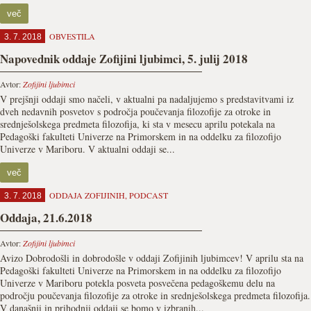
več
OBVESTILA
3. 7. 2018
Napovednik oddaje Zofijini ljubimci, 5. julij 2018
Avtor:
Zofijini ljubimci
V prejšnji oddaji smo načeli, v aktualni pa nadaljujemo s predstavitvami iz
dveh nedavnih posvetov s področja poučevanja filozofije za otroke in
srednješolskega predmeta filozofija, ki sta v mesecu aprilu potekala na
Pedagoški fakulteti Univerze na Primorskem in na oddelku za filozofijo
Univerze v Mariboru. V aktualni oddaji se...
več
ODDAJA ZOFIJINIH
,
PODCAST
3. 7. 2018
Oddaja, 21.6.2018
Avtor:
Zofijini ljubimci
Avizo Dobrodošli in dobrodošle v oddaji Zofijinih ljubimcev! V aprilu sta na
Pedagoški fakulteti Univerze na Primorskem in na oddelku za filozofijo
Univerze v Mariboru potekla posveta posvečena pedagoškemu delu na
področju poučevanja filozofije za otroke in srednješolskega predmeta filozofija.
V današnji in prihodnji oddaji se bomo v izbranih...