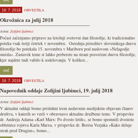
OBVESTILA
16. 7. 2018
Okrožnica za julij 2018
Avtor:
Zofijini ljubimci
Počasi začenjamo priprave na letošnji svetovni dan filozofije, ki tradicionalno
poteka vsak tretji četrtek v novembru. Osrednja prireditev slovenskega dneva
filozofije bo potekala 15. novembra v Mariboru pod naslovom »Nelagodje
smisla«. Zastavek teme si lahko preberete na strani posvečeni dnevu filozofije,
kjer najdete tudi vabilo k sodelovanju. V kolikor...
več
OBVESTILA
16. 7. 2018
Napovednik oddaje Zofijini ljubimci, 19. julij 2018
Avtor:
Zofijini ljubimci
V aktualni oddaji bomo prisluhni trem nedavnim medijskim objavam članov
društva, v katerih so vzeli v obravnavo aktualne družbene teme. V prispevku
dr. Andreja Adama »Karl Marx: Po dvesto letih«, se bomo spomnili dvestote
obletnice rojstva Karla Marxa, v prispevku dr. Borisa Vezjaka »Kako deluje
strah pred Drugim«, bomo...