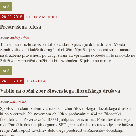
več
ZOFIJA V MEDIJIH
28. 11. 2018
Prestrašena telesa
Avtor:
Andrej Adam
Tudi v naši družbi se vsake toliko zastavi vprašanje dobre družbe. Morda
zaradi volitev ali kakšnih drugih okoliščin. Vprašanje se po eni strani nanaša
na družbeno pravičnost, po drugi strani na vprašanje svobode in le malokdo ne
želi živeti v pravični družbi ali biti svoboden. Kljub temu nam v...
več
OBVESTILA
26. 11. 2018
Vabilo na občni zbor Slovenskega filozofskega društva
Avtor:
Rok Svetlič
Spoštovani člani, vabim vas na občni zbor Slovenskega filozofskega društva,
ki bo v četrtek, 29. novembra ob 19h v predavalnici 434 na Filozofski
fakulteti UL, Aškerčeva 2, 1000 Ljubljana. Dnevni red: Potrditev dnevnega
reda Poročila dosedanjih organov SFD (predsednika, računovodje, uredništva
revije Anthropos) Izvolitev delovnega predsedstva Razrešitev dosedanjih
organov...