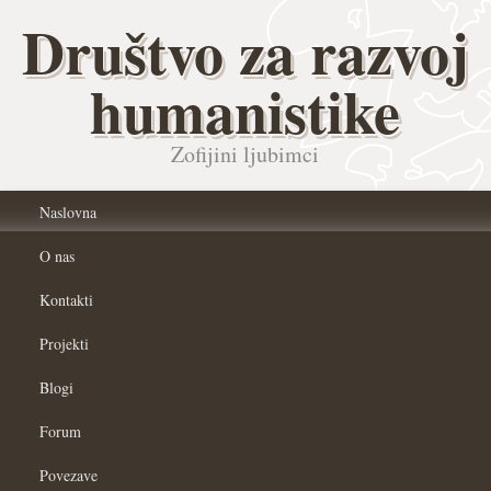
Društvo za razvoj
humanistike
Zofijini ljubimci
Naslovna
O nas
Kontakti
Projekti
Blogi
Forum
Povezave