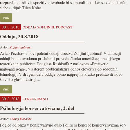
razpravlja o trditvi: »pozitivne svobode bi se morali bati, ker se vedno konča
slabo«, dijak Tilen Kolar...
več
ODDAJA ZOFIJINIH
,
PODCAST
30. 8. 2018
Oddaja, 30.8.2018
Avtor:
Zofijini ljubimci
Avizo Pozdrav v novi poletni oddaji društva Zofijini ljubimci! V današnji
oddaji bomo uvodoma prisluhnili prevodu članka ameriškega medijskega
teoretika in publicista Douglasa Rushkoffa z naslovom »Preživetje
najbogatejšega«, v katerem problematizira odnos človeštva do sodobnih
tehnologij. V drugem delu oddaje bomo najprej na kratko predstavili novo
številko glasila Ustroj,...
več
CENZURIRANO
30. 8. 2018
Psihologija konservativizma, 2. del
Avtor:
Andrej Korošak
Pogled od blizu v konservativno dušo Politični koncept konservativizma se v