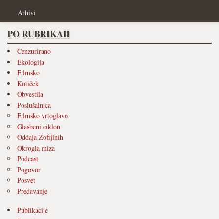
Arhivi
PO RUBRIKAH
Cenzurirano
Ekologija
Filmsko
Kotiček
Obvestila
Poslušalnica
Filmsko vrtoglavo
Glasbeni ciklon
Oddaja Zofijinih
Okrogla miza
Podcast
Pogovor
Posvet
Predavanje
Publikacije