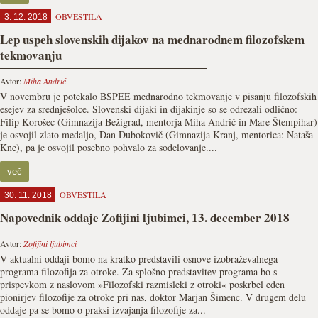
OBVESTILA
3. 12. 2018
Lep uspeh slovenskih dijakov na mednarodnem filozofskem
tekmovanju
Avtor:
Miha Andrić
V novembru je potekalo BSPEE mednarodno tekmovanje v pisanju filozofskih
esejev za srednješolce. Slovenski dijaki in dijakinje so se odrezali odlično:
Filip Korošec (Gimnazija Bežigrad, mentorja Miha Andrič in Mare Štempihar)
je osvojil zlato medaljo, Dan Dubokovič (Gimnazija Kranj, mentorica: Nataša
Kne), pa je osvojil posebno pohvalo za sodelovanje....
več
OBVESTILA
30. 11. 2018
Napovednik oddaje Zofijini ljubimci, 13. december 2018
Avtor:
Zofijini ljubimci
V aktualni oddaji bomo na kratko predstavili osnove izobraževalnega
programa filozofija za otroke. Za splošno predstavitev programa bo s
prispevkom z naslovom »Filozofski razmisleki z otroki« poskrbel eden
pionirjev filozofije za otroke pri nas, doktor Marjan Šimenc. V drugem delu
oddaje pa se bomo o praksi izvajanja filozofije za...