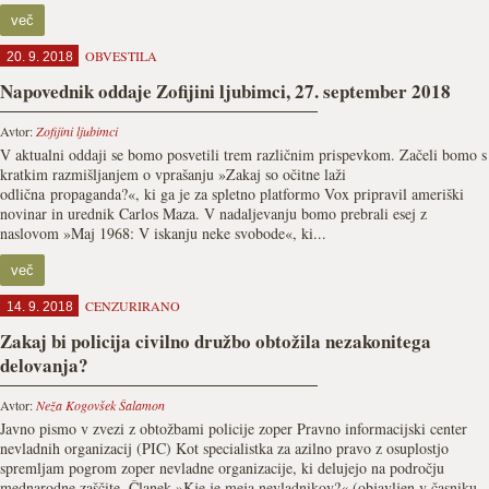
več
OBVESTILA
20. 9. 2018
Napovednik oddaje Zofijini ljubimci, 27. september 2018
Avtor:
Zofijini ljubimci
V aktualni oddaji se bomo posvetili trem različnim prispevkom. Začeli bomo s
kratkim razmišljanjem o vprašanju »Zakaj so očitne laži
odlična propaganda?«, ki ga je za spletno platformo Vox pripravil ameriški
novinar in urednik Carlos Maza. V nadaljevanju bomo prebrali esej z
naslovom »Maj 1968: V iskanju neke svobode«, ki...
več
CENZURIRANO
14. 9. 2018
Zakaj bi policija civilno družbo obtožila nezakonitega
delovanja?
Avtor:
Neža Kogovšek Šalamon
Javno pismo v zvezi z obtožbami policije zoper Pravno informacijski center
nevladnih organizacij (PIC) Kot specialistka za azilno pravo z osuplostjo
spremljam pogrom zoper nevladne organizacije, ki delujejo na področju
mednarodne zaščite. Članek »Kje je meja nevladnikov?« (objavljen v časniku