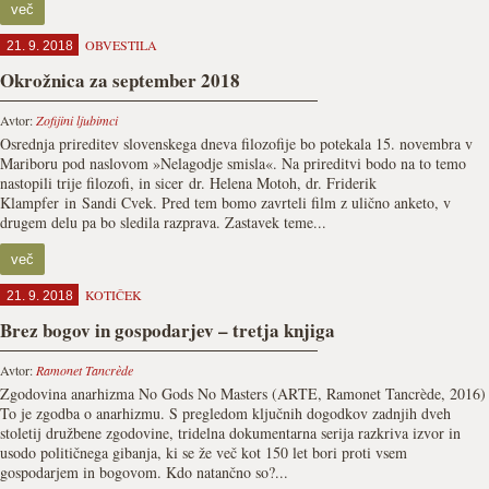
več
OBVESTILA
21. 9. 2018
Okrožnica za september 2018
Avtor:
Zofijini ljubimci
Osrednja prireditev slovenskega dneva filozofije bo potekala 15. novembra v
Mariboru pod naslovom »Nelagodje smisla«. Na prireditvi bodo na to temo
nastopili trije filozofi, in sicer dr. Helena Motoh, dr. Friderik
Klampfer in Sandi Cvek. Pred tem bomo zavrteli film z ulično anketo, v
drugem delu pa bo sledila razprava. Zastavek teme...
več
KOTIČEK
21. 9. 2018
Brez bogov in gospodarjev – tretja knjiga
Avtor:
Ramonet Tancrède
Zgodovina anarhizma No Gods No Masters (ARTE, Ramonet Tancrède, 2016)
To je zgodba o anarhizmu. S pregledom ključnih dogodkov zadnjih dveh
stoletij družbene zgodovine, tridelna dokumentarna serija razkriva izvor in
usodo političnega gibanja, ki se že več kot 150 let bori proti vsem
gospodarjem in bogovom. Kdo natančno so?...