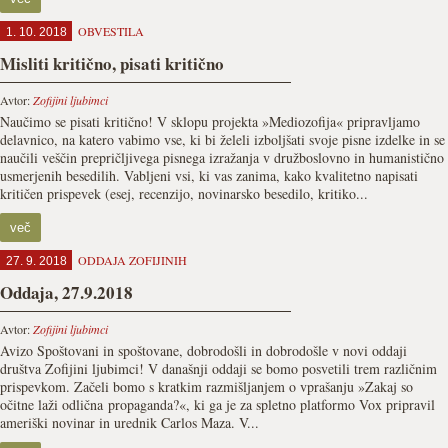
OBVESTILA
1. 10. 2018
Misliti kritično, pisati kritično
Avtor:
Zofijini ljubimci
Naučimo se pisati kritično! V sklopu projekta »Mediozofija« pripravljamo
delavnico, na katero vabimo vse, ki bi želeli izboljšati svoje pisne izdelke in se
naučili veščin prepričljivega pisnega izražanja v družboslovno in humanistično
usmerjenih besedilih. Vabljeni vsi, ki vas zanima, kako kvalitetno napisati
kritičen prispevek (esej, recenzijo, novinarsko besedilo, kritiko...
več
ODDAJA ZOFIJINIH
27. 9. 2018
Oddaja, 27.9.2018
Avtor:
Zofijini ljubimci
Avizo Spoštovani in spoštovane, dobrodošli in dobrodošle v novi oddaji
društva Zofijini ljubimci! V današnji oddaji se bomo posvetili trem različnim
prispevkom. Začeli bomo s kratkim razmišljanjem o vprašanju »Zakaj so
očitne laži odlična propaganda?«, ki ga je za spletno platformo Vox pripravil
ameriški novinar in urednik Carlos Maza. V...