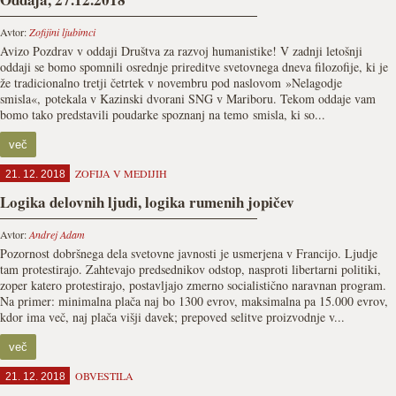
Avtor:
Zofijini ljubimci
Avizo Pozdrav v oddaji Društva za razvoj humanistike! V zadnji letošnji
oddaji se bomo spomnili osrednje prireditve svetovnega dneva filozofije, ki je
že tradicionalno tretji četrtek v novembru pod naslovom »Nelagodje
smisla«, potekala v Kazinski dvorani SNG v Mariboru. Tekom oddaje vam
bomo tako predstavili poudarke spoznanj na temo smisla, ki so...
več
ZOFIJA V MEDIJIH
21. 12. 2018
Logika delovnih ljudi, logika rumenih jopičev
Avtor:
Andrej Adam
Pozornost dobršnega dela svetovne javnosti je usmerjena v Francijo. Ljudje
tam protestirajo. Zahtevajo predsednikov odstop, nasproti libertarni politiki,
zoper katero protestirajo, postavljajo zmerno socialistično naravnan program.
Na primer: minimalna plača naj bo 1300 evrov, maksimalna pa 15.000 evrov,
kdor ima več, naj plača višji davek; prepoved selitve proizvodnje v...
več
OBVESTILA
21. 12. 2018