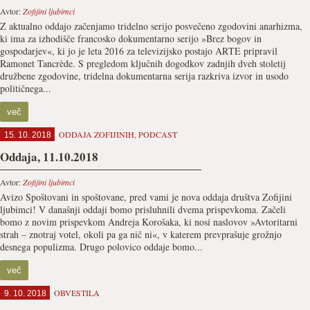
Avtor:
Zofijini ljubimci
Z aktualno oddajo začenjamo tridelno serijo posvečeno zgodovini anarhizma,
ki ima za izhodišče francosko dokumentarno serijo »Brez bogov in
gospodarjev«, ki jo je leta 2016 za televizijsko postajo ARTE pripravil
Ramonet Tancrède. S pregledom ključnih dogodkov zadnjih dveh stoletij
družbene zgodovine, tridelna dokumentarna serija razkriva izvor in usodo
političnega...
več
ODDAJA ZOFIJINIH
,
PODCAST
15. 10. 2018
Oddaja, 11.10.2018
Avtor:
Zofijini ljubimci
Avizo Spoštovani in spoštovane, pred vami je nova oddaja društva Zofijini
ljubimci! V današnji oddaji bomo prisluhnili dvema prispevkoma. Začeli
bomo z novim prispevkom Andreja Korošaka, ki nosi naslovov »Avtoritarni
strah – znotraj votel, okoli pa ga nič ni«, v katerem prevprašuje grožnjo
desnega populizma. Drugo polovico oddaje bomo...
več
OBVESTILA
9. 10. 2018