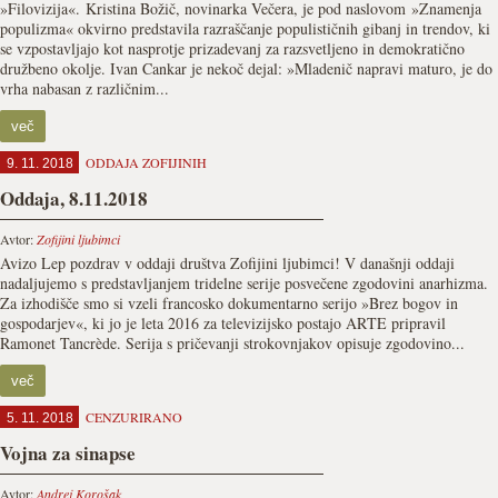
»Filovizija«. Kristina Božič, novinarka Večera, je pod naslovom »Znamenja
populizma« okvirno predstavila razraščanje populističnih gibanj in trendov, ki
se vzpostavljajo kot nasprotje prizadevanj za razsvetljeno in demokratično
družbeno okolje. Ivan Cankar je nekoč dejal: »Mladenič napravi maturo, je do
vrha nabasan z različnim...
več
ODDAJA ZOFIJINIH
9. 11. 2018
Oddaja, 8.11.2018
Avtor:
Zofijini ljubimci
Avizo Lep pozdrav v oddaji društva Zofijini ljubimci! V današnji oddaji
nadaljujemo s predstavljanjem tridelne serije posvečene zgodovini anarhizma.
Za izhodišče smo si vzeli francosko dokumentarno serijo »Brez bogov in
gospodarjev«, ki jo je leta 2016 za televizijsko postajo ARTE pripravil
Ramonet Tancrède. Serija s pričevanji strokovnjakov opisuje zgodovino...
več
CENZURIRANO
5. 11. 2018
Vojna za sinapse
Avtor:
Andrej Korošak