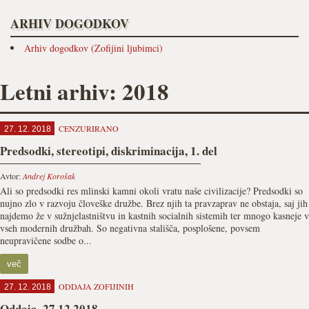
ARHIV DOGODKOV
Arhiv dogodkov (Zofijini ljubimci)
Letni arhiv: 2018
CENZURIRANO
27. 12. 2018
Predsodki, stereotipi, diskriminacija, 1. del
Avtor:
Andrej Korošak
Ali so predsodki res mlinski kamni okoli vratu naše civilizacije? Predsodki so
nujno zlo v razvoju človeške družbe. Brez njih ta pravzaprav ne obstaja, saj jih
najdemo že v sužnjelastništvu in kastnih socialnih sistemih ter mnogo kasneje v
vseh modernih družbah. So negativna stališča, posplošene, povsem
neupravičene sodbe o...
več
ODDAJA ZOFIJINIH
27. 12. 2018
Oddaja, 27.12.2018