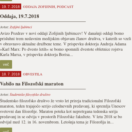
ODDAJA ZOFIJINIH
,
PODCAST
19. 7. 2018
Oddaja, 19.7.2018
Avtor:
Zofijini ljubimci
Avizo Pozdrav v novi oddaji Zofijinih ljubimcev! V današnji oddaji bomo
prisluhni trem nedavnim medijskim objavam članov društva, v katerih so vzeli
v obravnavo aktualne družbene teme. V prispevku doktorja Andreja Adama
»Karl Marx: Po dvesto letih« se bomo spomnili dvestote obletnice rojstva
Karla Marxa, v prispevku doktorja Borisa...
več
OBVESTILA
18. 7. 2018
Vabilo na Filozofski maraton
Avtor:
Študentsko filozofsko društvo
Študentsko filozofsko društvo že vrsto let prireja tradicionalni Filozofski
maraton, teden trajajočo serijo celodnevnih predavanj, ki spremlja Unescov
svetovni dan filozofije. Maraton poteka kot nepretrgana tedenska serija
predavanj in se odvija v prostorih Filozofske fakultete. V letu 2018 se bo
odvijal med 12. in 16. novembrom. Letošnja tema je Filozofija in...
več