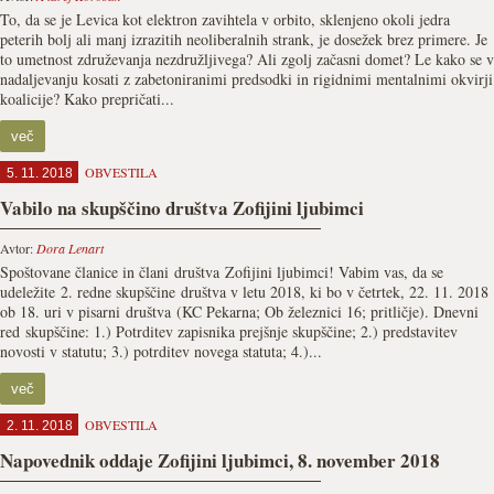
To, da se je Levica kot elektron zavihtela v orbito, sklenjeno okoli jedra
peterih bolj ali manj izrazitih neoliberalnih strank, je dosežek brez primere. Je
to umetnost združevanja nezdružljivega? Ali zgolj začasni domet? Le kako se v
nadaljevanju kosati z zabetoniranimi predsodki in rigidnimi mentalnimi okvirji
koalicije? Kako prepričati...
več
OBVESTILA
5. 11. 2018
Vabilo na skupščino društva Zofijini ljubimci
Avtor:
Dora Lenart
Spoštovane članice in člani društva Zofijini ljubimci! Vabim vas, da se
udeležite 2. redne skupščine društva v letu 2018, ki bo v četrtek, 22. 11. 2018
ob 18. uri v pisarni društva (KC Pekarna; Ob železnici 16; pritličje). Dnevni
red skupščine: 1.) Potrditev zapisnika prejšnje skupščine; 2.) predstavitev
novosti v statutu; 3.) potrditev novega statuta; 4.)...
več
OBVESTILA
2. 11. 2018
Napovednik oddaje Zofijini ljubimci, 8. november 2018