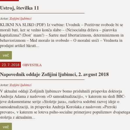
Ustroj, številka 11
Avtor:
Zofijini ljubimci
KLIKNI NA SLIKO (PDF) Iz vsebine: Uvodnik – Pozitivne svobode bi se
morali bati, ker se vedno konča slabo – (Ne)socialna država – piarovka
kapitalizma? (Dost’ mam!) – Sartre med libertarizmom, determinizmom in
behaviorizmom – Med moralo in svobodo – O moralni sreči – Vrednota in
prodajni artikel hkrati...
več
OBVESTILA
23. 7. 2018
Napovednik oddaje Zofijini ljubimci, 2. avgust 2018
Avtor:
Zofijini ljubimci
V aktualni oddaji Zofijinih ljubimcev bomo prisluhnili prispevku doktorja
Andreja Adama z naslovom »O samoaktualizaciji«, v katerem na sledi BBC-
jeve dokumentarne serije »Stoletje jaza«, razkriva sodobni razvoj ideje o
samoaktualizaciji, in prispevku Andreja Korošaka z naslovom »Preroki
prevare«, v katerem se loteva psiho-socialne primerjave populizmov dvajsetega
stoletja z aktualnim...
več