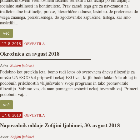
posameznikovem vrednostnem sistemu reflektira kot težnja po ohranjanju
socialne stabilnosti in kontinuitete. Prav zaradi tega gre za navezanost na
tradicionalne institucije, prakse, hierarhične odnose, lastnino. Je preferenca do
vsega znanega, preizkušenega, do zgodovinske zapuščine, tistega, kar smo
nasledili...
več
OBVESTILA
17. 8. 2018
Okrožnica za avgust 2018
Avtor:
Zofijini ljubimci
Podobno kot pretekla leta, bomo tudi letos ob svetovnem dnevu filozofije za
mrežo UNESCO šol pripravili nekaj FZO vaj, ki jih bodo lahko šole ob tej in
podobnih priložnostih vključevale v svoje programe in tako promovirale
filozofijo. Vabimo vas, da nam pomagate sestaviti nekaj tovrstnih vaj. Primeri
podobnih vaj...
več
OBVESTILA
17. 8. 2018
Napovednik oddaje Zofijini ljubimci, 30. avgust 2018
Avtor:
Zofijini ljubimci