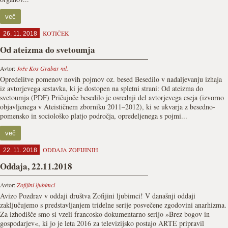
več
KOTIČEK
26. 11. 2018
Od ateizma do svetoumja
Avtor:
Jože Kos Grabar ml.
Opredelitve pomenov novih pojmov oz. besed Besedilo v nadaljevanju izhaja
iz avtorjevega sestavka, ki je dostopen na spletni strani: Od ateizma do
svetoumja (PDF) Pričujoče besedilo je osrednji del avtorjevega eseja (izvorno
objavljenega v Ateističnem zborniku 2011–2012), ki se ukvarja z besedno-
pomensko in sociološko platjo področja, opredeljenega s pojmi...
več
ODDAJA ZOFIJINIH
22. 11. 2018
Oddaja, 22.11.2018
Avtor:
Zofijini ljubimci
Avizo Pozdrav v oddaji društva Zofijini ljubimci! V današnji oddaji
zaključujemo s predstavljanjem tridelne serije posvečene zgodovini anarhizma.
Za izhodišče smo si vzeli francosko dokumentarno serijo »Brez bogov in
gospodarjev«, ki jo je leta 2016 za televizijsko postajo ARTE pripravil