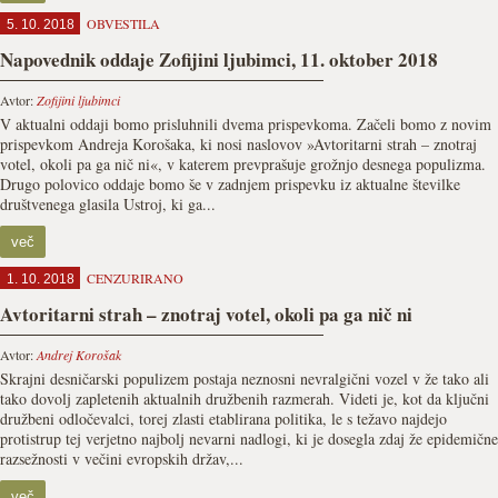
OBVESTILA
5. 10. 2018
Napovednik oddaje Zofijini ljubimci, 11. oktober 2018
Avtor:
Zofijini ljubimci
V aktualni oddaji bomo prisluhnili dvema prispevkoma. Začeli bomo z novim
prispevkom Andreja Korošaka, ki nosi naslovov »Avtoritarni strah – znotraj
votel, okoli pa ga nič ni«, v katerem prevprašuje grožnjo desnega populizma.
Drugo polovico oddaje bomo še v zadnjem prispevku iz aktualne številke
društvenega glasila Ustroj, ki ga...
več
CENZURIRANO
1. 10. 2018
Avtoritarni strah – znotraj votel, okoli pa ga nič ni
Avtor:
Andrej Korošak
Skrajni desničarski populizem postaja neznosni nevralgični vozel v že tako ali
tako dovolj zapletenih aktualnih družbenih razmerah. Videti je, kot da ključni
družbeni odločevalci, torej zlasti etablirana politika, le s težavo najdejo
protistrup tej verjetno najbolj nevarni nadlogi, ki je dosegla zdaj že epidemične
razsežnosti v večini evropskih držav,...
več