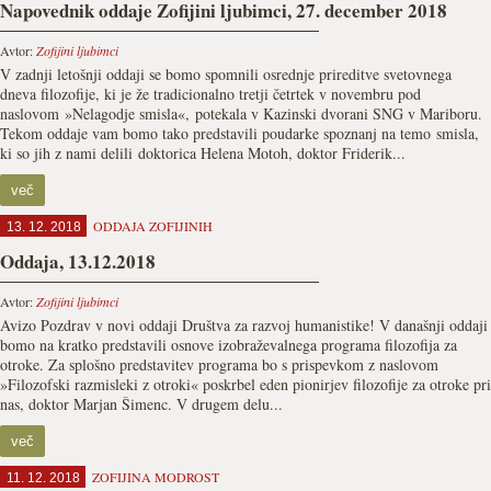
Napovednik oddaje Zofijini ljubimci, 27. december 2018
Avtor:
Zofijini ljubimci
V zadnji letošnji oddaji se bomo spomnili osrednje prireditve svetovnega
dneva filozofije, ki je že tradicionalno tretji četrtek v novembru pod
naslovom »Nelagodje smisla«, potekala v Kazinski dvorani SNG v Mariboru.
Tekom oddaje vam bomo tako predstavili poudarke spoznanj na temo smisla,
ki so jih z nami delili doktorica Helena Motoh, doktor Friderik...
več
ODDAJA ZOFIJINIH
13. 12. 2018
Oddaja, 13.12.2018
Avtor:
Zofijini ljubimci
Avizo Pozdrav v novi oddaji Društva za razvoj humanistike! V današnji oddaji
bomo na kratko predstavili osnove izobraževalnega programa filozofija za
otroke. Za splošno predstavitev programa bo s prispevkom z naslovom
»Filozofski razmisleki z otroki« poskrbel eden pionirjev filozofije za otroke pri
nas, doktor Marjan Šimenc. V drugem delu...
več
ZOFIJINA MODROST
11. 12. 2018