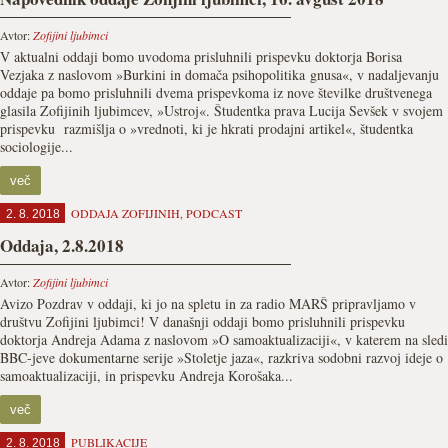
Avtor:
Zofijini ljubimci
V aktualni oddaji bomo uvodoma prisluhnili prispevku doktorja Borisa
Vezjaka z naslovom »Burkini in domača psihopolitika gnusa«, v nadaljevanju
oddaje pa bomo prisluhnili dvema prispevkoma iz nove številke društvenega
glasila Zofijinih ljubimcev, »Ustroj«. Študentka prava Lucija Sevšek v svojem
prispevku razmišlja o »vrednoti, ki je hkrati prodajni artikel«, študentka
sociologije...
več
ODDAJA ZOFIJINIH
,
PODCAST
2. 8. 2018
Oddaja, 2.8.2018
Avtor:
Zofijini ljubimci
Avizo Pozdrav v oddaji, ki jo na spletu in za radio MARŠ pripravljamo v
društvu Zofijini ljubimci! V današnji oddaji bomo prisluhnili prispevku
doktorja Andreja Adama z naslovom »O samoaktualizaciji«, v katerem na sledi
BBC-jeve dokumentarne serije »Stoletje jaza«, razkriva sodobni razvoj ideje o
samoaktualizaciji, in prispevku Andreja Korošaka...
več
PUBLIKACIJE
2. 8. 2018