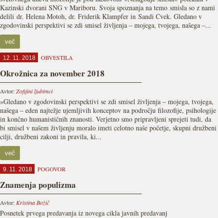
Kazinski dvorani SNG v Mariboru. Svoja spoznanja na temo smisla so z nami
delili dr. Helena Motoh, dr. Friderik Klampfer in Sandi Cvek. Gledano v
zgodovinski perspektivi se zdi smisel življenja – mojega, tvojega, našega –...
več
OBVESTILA
12. 11. 2018
Okrožnica za november 2018
Avtor:
Zofijini ljubimci
»Gledano v zgodovinski perspektivi se zdi smisel življenja – mojega, tvojega,
našega – eden najtežje ujemljivih konceptov na področju filozofije, psihologije
in končno humanističnih znanosti. Verjetno smo pripravljeni sprejeti tudi, da
bi smisel v našem življenju moralo imeti celotno naše početje, skupni družbeni
cilji, družbeni zakoni in pravila, ki...
več
POGOVOR
9. 11. 2018
Znamenja populizma
Avtor:
Kristina Božič
Posnetek prvega predavanja iz novega cikla javnih predavanj