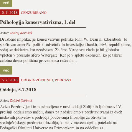
več
CENZURIRANO
6. 7. 2018
Psihologija konservativizma, 1. del
Avtor:
Andrej Korošak
Družbene implikacije konservativne politike John W. Dean ni kdorsibodi. Je
spoštovan ameriški politik, odvetnik in investicijski bankir, bivši republikanec,
sedaj se deklarira kot neodvisen. Za časa Nixonove vlade je bil globoko
vpleten v proslulo afero Watergate. Ker je v spletu okoliščin, ko je takrat
celotna desna politična provenienca reševala...
več
ODDAJA ZOFIJINIH
,
PODCAST
5. 7. 2018
Oddaja, 5.7.2018
Avtor:
Zofijini ljubimci
Avizo Pozdravljeni in pozdravljene v novi oddaji Zofijinih ljubimcev! V
prejšnji oddaji smo načeli, danes pa nadaljujemo s predstavitvami iz dveh
nedavnih posvetov s področja poučevanja filozofije za otroke in
srednješolskega predmeta filozofija, ki sta v mesecu aprilu potekala na
Pedagoški fakulteti Univerze na Primorskem in na oddelku za...