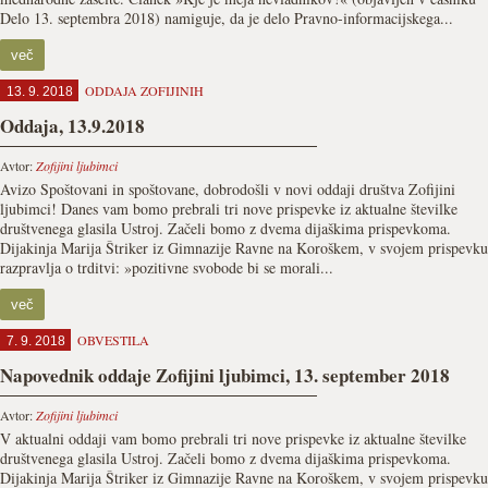
Delo 13. septembra 2018) namiguje, da je delo Pravno-informacijskega...
več
ODDAJA ZOFIJINIH
13. 9. 2018
Oddaja, 13.9.2018
Avtor:
Zofijini ljubimci
Avizo Spoštovani in spoštovane, dobrodošli v novi oddaji društva Zofijini
ljubimci! Danes vam bomo prebrali tri nove prispevke iz aktualne številke
društvenega glasila Ustroj. Začeli bomo z dvema dijaškima prispevkoma.
Dijakinja Marija Štriker iz Gimnazije Ravne na Koroškem, v svojem prispevku
razpravlja o trditvi: »pozitivne svobode bi se morali...
več
OBVESTILA
7. 9. 2018
Napovednik oddaje Zofijini ljubimci, 13. september 2018
Avtor:
Zofijini ljubimci
V aktualni oddaji vam bomo prebrali tri nove prispevke iz aktualne številke
društvenega glasila Ustroj. Začeli bomo z dvema dijaškima prispevkoma.
Dijakinja Marija Štriker iz Gimnazije Ravne na Koroškem, v svojem prispevku