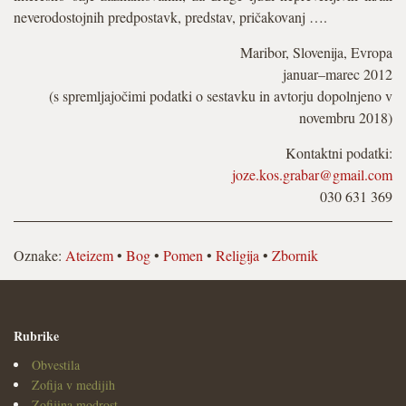
neverodostojnih predpostavk, predstav, pričakovanj ….
Maribor, Slovenija, Evropa
januar–marec 2012
(s spremljajočimi podatki o sestavku in avtorju dopolnjeno v
novembru 2018)
Kontaktni podatki:
joze.kos.grabar@gmail.com
030 631 369
Oznake:
Ateizem
•
Bog
•
Pomen
•
Religija
•
Zbornik
Rubrike
Obvestila
Zofija v medijih
Zofijina modrost