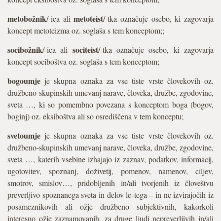
metobožnik
metoteist
/-ica ali
/-tka označuje osebo, ki zagovarja
koncept metoteizma oz. soglaša s tem konceptom;;
socibožnik
sociteist
/-ica ali
/-tka označuje osebo, ki zagovarja
koncept sociboštva oz. soglaša s tem konceptom;
bogoumj
e
je skupna oznaka za vse tiste vrste človekovih oz.
družbeno-skupinskih umevanj narave, človeka, družbe, zgodovine,
sveta …, ki so pomembno povezana s konceptom boga (bogov,
boginj) oz. eksiboštva ali so osrediščena v tem konceptu;
svetoumje
je skupna oznaka za vse tiste vrste človekovih oz.
družbeno-skupinskih umevanj narave, človeka, družbe, zgodovine,
sveta …, katerih vsebine izhajajo iz zaznav, podatkov, informacij,
ugotovitev, spoznanj, doživetij, pomenov, namenov, ciljev,
smotrov, smislov…, pridobljenih in/ali tvorjenih iz človeštvu
preverljivo spoznanega sveta in delov le-tega – in ne izvirajočih iz
posameznikovih ali ožje družbeno subjektivnih, kakorkoli
interesno ožje zaznamovanih, za druge ljudi nepreverljivih in/ali