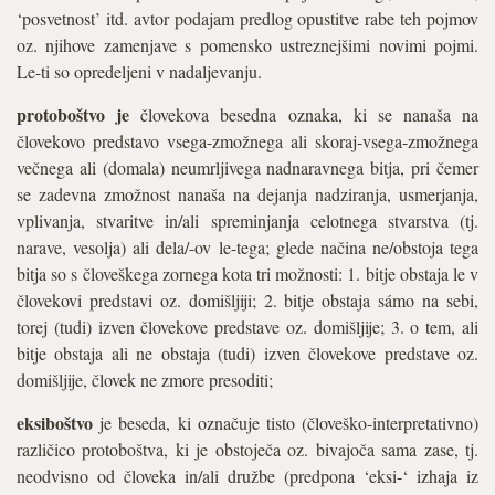
‘posvetnost’ itd. avtor podajam predlog opustitve rabe teh pojmov
oz. njihove zamenjave s pomensko ustreznejšimi novimi pojmi.
Le-ti so opredeljeni v nadaljevanju.
protoboštvo je
človekova besedna oznaka, ki se nanaša na
človekovo predstavo vsega-zmožnega ali skoraj-vsega-zmožnega
večnega ali (domala) neumrljivega nadnaravnega bitja, pri čemer
se zadevna zmožnost nanaša na dejanja nadziranja, usmerjanja,
vplivanja, stvaritve in/ali spreminjanja celotnega stvarstva (tj.
narave, vesolja) ali dela/-ov le-tega; glede načina ne/obstoja tega
bitja so s človeškega zornega kota tri možnosti: 1. bitje obstaja le v
človekovi predstavi oz. domišljiji; 2. bitje obstaja sámo na sebi,
torej (tudi) izven človekove predstave oz. domišljije; 3. o tem, ali
bitje obstaja ali ne obstaja (tudi) izven človekove predstave oz.
domišljije, človek ne zmore presoditi;
eksiboštvo
je beseda, ki označuje tisto (človeško-interpretativno)
različico protoboštva, ki je obstoječa oz. bivajoča sama zase, tj.
neodvisno od človeka in/ali družbe (predpona ‘eksi-‘ izhaja iz