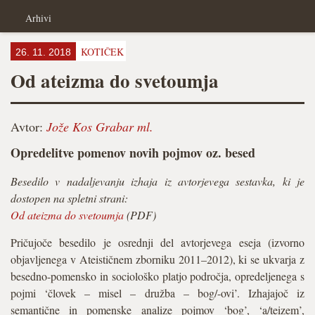
Arhivi
KOTIČEK
26. 11. 2018
Od ateizma do svetoumja
Avtor:
Jože Kos Grabar ml.
Opredelitve pomenov novih pojmov oz. besed
Besedilo v nadaljevanju izhaja iz avtorjevega sestavka, ki je
dostopen na spletni strani:
Od ateizma do svetoumja
(PDF)
Pričujoče besedilo je osrednji del avtorjevega eseja (izvorno
objavljenega v Ateističnem zborniku 2011–2012), ki se ukvarja z
besedno-pomensko in sociološko platjo področja, opredeljenega s
pojmi ‘človek – misel – družba – bog/-ovi’. Izhajajoč iz
semantične in pomenske analize pojmov ‘bog’, ‘a/teizem’,