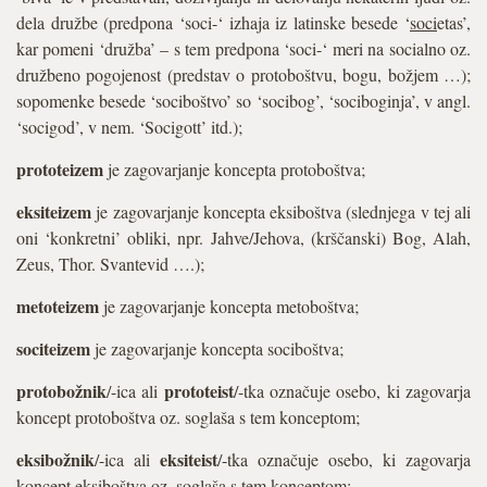
dela družbe (predpona ‘soci-‘ izhaja iz latinske besede ‘
soci
etas’,
kar pomeni ‘družba’ – s tem predpona ‘soci-‘ meri na socialno oz.
družbeno pogojenost (predstav o protoboštvu, bogu, božjem …);
sopomenke besede ‘sociboštvo’ so ‘socibog’, ‘sociboginja’, v angl.
‘socigod’, v nem. ‘Socigott’ itd.);
prototeizem
je zagovarjanje koncepta protoboštva;
eksiteizem
je zagovarjanje koncepta eksiboštva (slednjega v tej ali
oni ‘konkretni’ obliki, npr. Jahve/Jehova, (krščanski) Bog, Alah,
Zeus, Thor. Svantevid ….);
metoteizem
je zagovarjanje koncepta metoboštva;
sociteizem
je zagovarjanje koncepta sociboštva;
protobožnik
prototeist
/-ica ali
/-tka označuje osebo, ki zagovarja
koncept protoboštva oz. soglaša s tem konceptom;
eksibožnik
eksiteist
/-ica ali
/-tka označuje osebo, ki zagovarja
koncept eksiboštva oz. soglaša s tem konceptom;