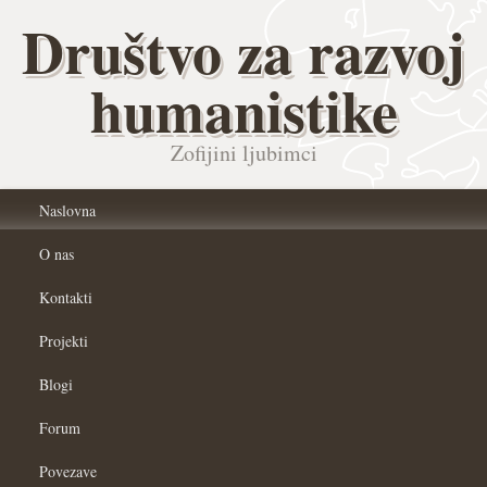
Društvo za razvoj
humanistike
Zofijini ljubimci
Naslovna
O nas
Kontakti
Projekti
Blogi
Forum
Povezave