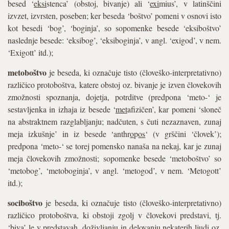
besed ‘
eksi
stenca’ (obstoj, bivanje) ali ‘
exi
mius’, v latinščini
izvzet, izvrsten, poseben; ker beseda ‘boštvo’ pomeni v osnovi isto
kot besedi ‘bog’, ‘boginja’, so sopomenke besede ‘eksiboštvo’
naslednje besede: ‘eksibog’, ‘eksiboginja’, v angl. ‘exigod’, v nem.
‘Exigott’ itd.);
metoboštvo
je beseda, ki označuje tisto (človeško-interpretativno)
različico protoboštva, katere obstoj oz. bivanje je izven človekovih
zmožnosti spoznanja, dojetja, potrditve (predpona ‘meto-‘ je
sestavljenka in izhaja iz besede ‘
met
afizičen’, kar pomeni ‘sloneč
na abstraktnem razglabljanju; nadčuten, s čuti nezaznaven, zunaj
meja izkušnje’ in iz besede ‘anthr
o
p
os
‘ (v grščini ‘človek’);
predpona ‘meto-‘ se torej pomensko nanaša na nekaj, kar je zunaj
meja človekovih zmožnosti; sopomenke besede ‘metoboštvo’ so
‘metobog’, ‘metoboginja’, v angl. ‘metogod’, v nem. ‘Metogott’
itd.);
sociboštvo
je beseda, ki označuje tisto (človeško-interpretativno)
različico protoboštva, ki obstoji zgolj v človekovi predstavi, tj.
‘biva’ le v predstavah, doživljanju in delovanju nekaterih ljudi oz.