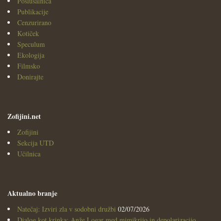
Poslušalnica
Publikacije
Cenzurirano
Kotiček
Speculum
Ekologija
Filmsko
Donirajte
Zofijini.net
Zofijini
Sekcija UTD
Učilnica
Aktualno branje
Natečaj: Izviri zla v sodobni družbi
02/07/2026
Dialog kot krinka: Anže Logar med mimikrijo in depolarizacijo