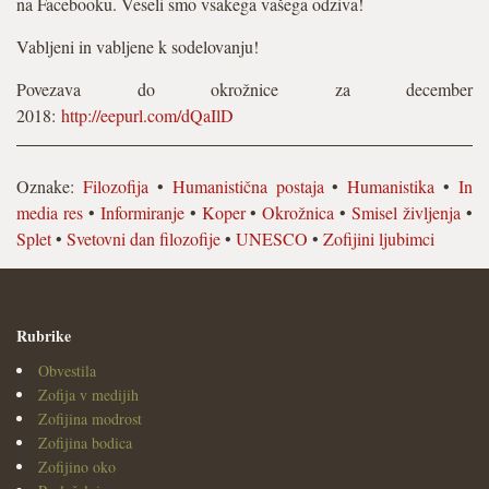
na Facebooku. Veseli smo vsakega vašega odziva!
Vabljeni in vabljene k sodelovanju!
Povezava do okrožnice za december
2018:
http://eepurl.com/dQaIlD
Oznake:
Filozofija
•
Humanistična postaja
•
Humanistika
•
In
media res
•
Informiranje
•
Koper
•
Okrožnica
•
Smisel življenja
•
Splet
•
Svetovni dan filozofije
•
UNESCO
•
Zofijini ljubimci
Rubrike
Obvestila
Zofija v medijih
Zofijina modrost
Zofijina bodica
Zofijino oko