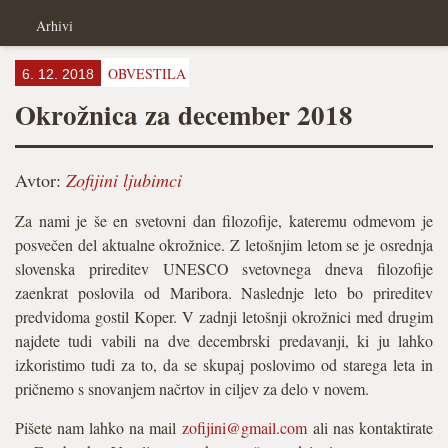
Arhivi
OBVESTILA
6. 12. 2018
Okrožnica za december 2018
Avtor:
Zofijini ljubimci
Za nami je še en svetovni dan filozofije, kateremu odmevom je
posvečen del aktualne okrožnice. Z letošnjim letom se je osrednja
slovenska prireditev UNESCO svetovnega dneva filozofije
zaenkrat poslovila od Maribora. Naslednje leto bo prireditev
predvidoma gostil Koper. V zadnji letošnji okrožnici med drugim
najdete tudi vabili na dve decembrski predavanji, ki ju lahko
izkoristimo tudi za to, da se skupaj poslovimo od starega leta in
pričnemo s snovanjem načrtov in ciljev za delo v novem.
Pišete nam lahko na mail
zofijini@gmail.com
ali nas kontaktirate