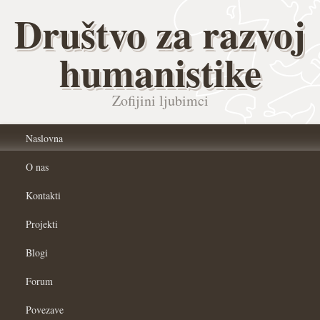
Društvo za razvoj
humanistike
Zofijini ljubimci
Naslovna
O nas
Kontakti
Projekti
Blogi
Forum
Povezave