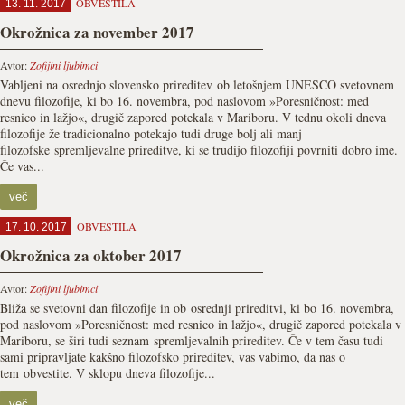
OBVESTILA
13. 11. 2017
Okrožnica za november 2017
Avtor:
Zofijini ljubimci
Vabljeni na osrednjo slovensko prireditev ob letošnjem UNESCO svetovnem
dnevu filozofije, ki bo 16. novembra, pod naslovom »Poresničnost: med
resnico in lažjo«, drugič zapored potekala v Mariboru. V tednu okoli dneva
filozofije že tradicionalno potekajo tudi druge bolj ali manj
filozofske spremljevalne prireditve, ki se trudijo filozofiji povrniti dobro ime.
Če vas...
več
OBVESTILA
17. 10. 2017
Okrožnica za oktober 2017
Avtor:
Zofijini ljubimci
Bliža se svetovni dan filozofije in ob osrednji prireditvi, ki bo 16. novembra,
pod naslovom »Poresničnost: med resnico in lažjo«, drugič zapored potekala v
Mariboru, se širi tudi seznam spremljevalnih prireditev. Če v tem času tudi
sami pripravljate kakšno filozofsko prireditev, vas vabimo, da nas o
tem obvestite. V sklopu dneva filozofije...
več