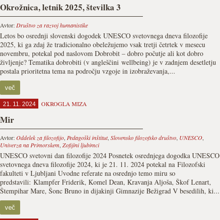
Okrožnica, letnik 2025, številka 3
Avtor:
Društvo za razvoj humanistike
Letos bo osrednji slovenski dogodek UNESCO svetovnega dneva filozofije
2025, ki ga zdaj že tradicionalno obeležujemo vsak tretji četrtek v mesecu
novembru, potekal pod naslovom Dobrobit – dobro počutje ali kot dobro
življenje? Tematika dobrobiti (v angleščini wellbeing) je v zadnjem desetletju
postala prioritetna tema na področju vzgoje in izobraževanja,...
več
OKROGLA MIZA
21. 11. 2024
Mir
Avtor:
Oddelek za filozofijo
,
Pedagoški inštitut
,
Slovensko filozofsko društvo
,
UNESCO
,
Univerza na Primorskem
,
Zofijini ljubimci
UNESCO svetovni dan filozofije 2024 Posnetek osrednjega dogodka UNESCO
svetovnega dneva filozofije 2024, ki je 21. 11. 2024 potekal na Filozofski
fakulteti v Ljubljani Uvodne referate na osrednjo temo miru so
predstavili: Klampfer Friderik, Komel Dean, Kravanja Aljoša, Škof Lenart,
Štempihar Mare, Šonc Bruno in dijakinji Gimnazije Bežigrad V besedilih, ki...
več