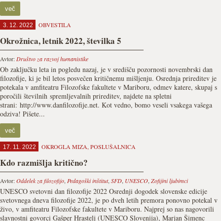
več
OBVESTILA
3. 12. 2022
Okrožnica, letnik 2022, številka 5
Avtor:
Društvo za razvoj humanistike
Ob zaključku leta in pogledu nazaj, je v središču pozornosti novembrski dan
filozofije, ki je bil letos posvečen kritičnemu mišljenju. Osrednja prireditev je
potekala v amfiteatru Filozofske fakultete v Mariboru, odmev katere, skupaj s
poročili številnih spremljevalnih prireditev, najdete na spletni
strani: http://www.danfilozofije.net. Kot vedno, bomo veseli vsakega vašega
odziva! Pišete...
več
OKROGLA MIZA
,
POSLUŠALNICA
17. 11. 2022
Kdo razmišlja kritično?
Avtor:
Oddelek za filozofijo
,
Pedagoški inštitut
,
SFD
,
UNESCO
,
Zofijini ljubimci
UNESCO svetovni dan filozofije 2022 Osrednji dogodek slovenske edicije
svetovnega dneva filozofije 2022, je po dveh letih premora ponovno potekal v
živo, v amfiteatru Filozofske fakultete v Mariboru. Najprej so nas nagovorili
slavnostni govorci Gašper Hrastelj (UNESCO Slovenija), Marjan Šimenc