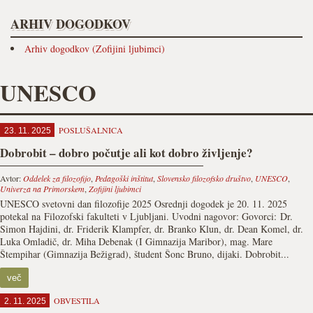
ARHIV DOGODKOV
Arhiv dogodkov (Zofijini ljubimci)
UNESCO
POSLUŠALNICA
23. 11. 2025
Dobrobit – dobro počutje ali kot dobro življenje?
Avtor:
Oddelek za filozofijo
,
Pedagoški inštitut
,
Slovensko filozofsko društvo
,
UNESCO
,
Univerza na Primorskem
,
Zofijini ljubimci
UNESCO svetovni dan filozofije 2025 Osrednji dogodek je 20. 11. 2025
potekal na Filozofski fakulteti v Ljubljani. Uvodni nagovor: Govorci: Dr.
Simon Hajdini, dr. Friderik Klampfer, dr. Branko Klun, dr. Dean Komel, dr.
Luka Omladič, dr. Miha Debenak (I Gimnazija Maribor), mag. Mare
Štempihar (Gimnazija Bežigrad), študent Šonc Bruno, dijaki. Dobrobit...
več
OBVESTILA
2. 11. 2025