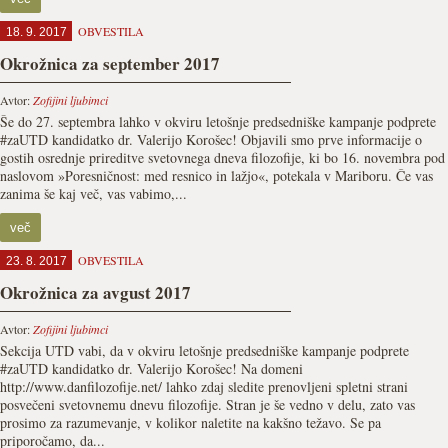
OBVESTILA
18. 9. 2017
Okrožnica za september 2017
Avtor:
Zofijini ljubimci
Še do 27. septembra lahko v okviru letošnje predsedniške kampanje podprete
#zaUTD kandidatko dr. Valerijo Korošec! Objavili smo prve informacije o
gostih osrednje prireditve svetovnega dneva filozofije, ki bo 16. novembra pod
naslovom »Poresničnost: med resnico in lažjo«, potekala v Mariboru. Če vas
zanima še kaj več, vas vabimo,...
več
OBVESTILA
23. 8. 2017
Okrožnica za avgust 2017
Avtor:
Zofijini ljubimci
Sekcija UTD vabi, da v okviru letošnje predsedniške kampanje podprete
#zaUTD kandidatko dr. Valerijo Korošec! Na domeni
http://www.danfilozofije.net/ lahko zdaj sledite prenovljeni spletni strani
posvečeni svetovnemu dnevu filozofije. Stran je še vedno v delu, zato vas
prosimo za razumevanje, v kolikor naletite na kakšno težavo. Se pa
priporočamo, da...