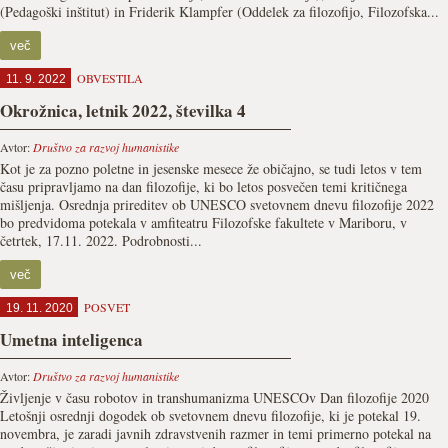
(Pedagoški inštitut) in Friderik Klampfer (Oddelek za filozofijo, Filozofska...
več
OBVESTILA
11. 9. 2022
Okrožnica, letnik 2022, številka 4
Avtor:
Društvo za razvoj humanistike
Kot je za pozno poletne in jesenske mesece že običajno, se tudi letos v tem
času pripravljamo na dan filozofije, ki bo letos posvečen temi kritičnega
mišljenja. Osrednja prireditev ob UNESCO svetovnem dnevu filozofije 2022
bo predvidoma potekala v amfiteatru Filozofske fakultete v Mariboru, v
četrtek, 17.11. 2022. Podrobnosti...
več
POSVET
19. 11. 2020
Umetna inteligenca
Avtor:
Društvo za razvoj humanistike
Življenje v času robotov in transhumanizma UNESCOv Dan filozofije 2020
Letošnji osrednji dogodek ob svetovnem dnevu filozofije, ki je potekal 19.
novembra, je zaradi javnih zdravstvenih razmer in temi primerno potekal na