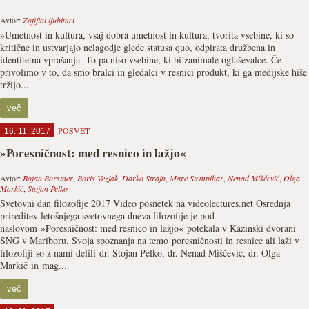
Avtor:
Zofijini ljubimci
»Umetnost in kultura, vsaj dobra umetnost in kultura, tvorita vsebine, ki so
kritične in ustvarjajo nelagodje glede statusa quo, odpirata družbena in
identitetna vprašanja. To pa niso vsebine, ki bi zanimale oglaševalce. Če
privolimo v to, da smo bralci in gledalci v resnici produkt, ki ga medijske hiše
tržijo...
več
POSVET
16. 11. 2017
»Poresničnost: med resnico in lažjo«
Avtor:
Bojan Borstner
,
Boris Vezjak
,
Darko Štrajn
,
Mare Štempihar
,
Nenad Miščević
,
Olga
Markič
,
Stojan Pelko
Svetovni dan filozofije 2017 Video posnetek na videolectures.net Osrednja
prireditev letošnjega svetovnega dneva filozofije je pod
naslovom »Poresničnost: med resnico in lažjo« potekala v Kazinski dvorani
SNG v Mariboru. Svoja spoznanja na temo poresničnosti in resnice ali laži v
filozofiji so z nami delili dr. Stojan Pelko, dr. Nenad Miščević, dr. Olga
Markič in mag....
več