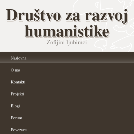
Društvo za razvoj
humanistike
Zofijini ljubimci
Naslovna
O nas
Kontakti
Projekti
Blogi
Forum
Povezave