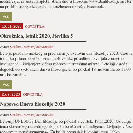
medmrežju, in sicer na spletni strani dneva filozofije www.danfilozofije.net ter
na profilih soorganizatorjev na družbenem omrežju Facebook....
več
OBVESTILA
16. 11. 2020
Okrožnica, letnik 2020, številka 5
Avtor:
Društvo za razvoj humanistike
Leto je ponovno naokrog in pred nami je Svetovni dan filozofije 2020. Času in
trenutku primerno se bo osrednja slovanska prireditev ukvarjala z umetno
inteligenco – življenjem v času robotov in transhumanizma. Letošnji osrednji
dogodek ob svetovnem dnevu filozofije, ki bo potekal 19. novembra ob 11:00
uri, bo zaradi...
več
OBVESTILA
25. 9. 2020
Napoved Dneva filozofije 2020
Avtor:
Društvo za razvoj humanistike
Letošnji UNESCOv Dan filozofije bo potekal v četrtek, 19.11.2020. Osrednja
tema slovenskega osrednjega dogodka bo »Umetna inteligenca: življenje v času
robotov in transhumanizma«. Za boljši premislek k letošnji temi, lahko