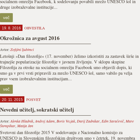
socialnem omrežju Facebook, k sodelovanju povabili mrežo UNESCO šol in
druge izobraževalne institucije...
več
OBVESTILA
19. 8. 2016
Okrožnica za avgust 2016
Avtor:
Zofijini ljubimci
Letošnji »Dan filozofije« (17. november) želimo izkoristiti za zastavek širše in
trajnejše popularizacije filozofije v javnem življenju. V sklopu skupine
Filozofija za otroke na socialnem omrežju Facebook smo objavili dopis, ki
smo ga v prvi vrsti pripravili za mrežo UNESCO šol, samo vabilo pa velja
prav vsem izobraževalnim institucijam...
več
POSVET
20. 11. 2015
Nevedni učitelj, sokratski učitelj
Avtor:
Alenka Hladnik
,
Andrej Adam
,
Boris Vezjak
,
Darij Zadnikar
,
Edin Saračevič
,
Mare
Štempihar
,
Matija Jan
Svetovni dan filozofije 2015 V sodelovanju z Nacionalno komisijo za
UNESCO in Slovenskim filozofskim društvom smo v četrtek, 19. novembra