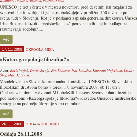
Komatar
,
Tomaž Grušovnik
,
Valentin Kalan
UNESCO je tretji četrtek v mesecu novembru pred devetimi leti razglasil za
svetovni dan filozofije, ki ga letos obeležujejo v približno 150 državah po
svetu, tudi v Sloveniji. Kot je v poslanici zapisala generalna direktorica Unesca
Irina Bokova, filozofija predstavlja neizčrpen vir novih idej in podlago za
razumevanje sodobnih,...
več
OKROGLA MIZA
17. 11. 2009
»Katerega spola je filozofija?«
Avtor:
Boris Vezjak
,
Darko Štrajn
,
Eva Bahovec
,
Izar Lunaček
,
Katarina Majerhold
,
Lenart
Škof
,
Maja Miličinski
V sodelovanju s Slovensko nacionalno komisijo za UNESCO in Slovenskim
filozofskim društvom bomo v torek, 17. novembra 2009, ob 11. uri v
Cankarjevem domu v dvorani M1 obeležili Unescov Svetovni dan filozofije
pod naslovom: »Katerega spola je filozofija?« »Izvedba Unescove medresorske
strategije na podro­čju filozofije se bo opirala na...
več
ODDAJA ZOFIJINIH
26. 11. 2008
Oddaja 26.11.2008