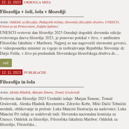
OKROGLA MIZA
22. 11. 2023
Filozofija v šoli, šola v filozofiji
Avtor:
Oddelek za filozofijo
,
Pedagoški inštitut
,
Slovensko filozofsko društvo
,
UNESCO
,
Univerza na Primorskem
,
Zofijini ljubimci
UNESCO svetovni dan filozofije 2023 Osrednji dogodek slovenske edicije
svetovnega dneva filozofije 2023, je ponovno potekal v živo, v amfiteatru
Filozofske fakultete v Mariboru. Najprej so nas nagovorili slavnostni govorci,
v videoposnetku minister za vzgojo in izobraževanje Republike Slovenije dr.
Darjo Felda, v živo pa predsednik Slovenskega filozofskega društva dr....
več
PUBLIKACIJE
12. 11. 2023
Filozofija in šola
Avtor:
Alenka Hladnik
,
Marjan Šimenc
,
Tomaž Grušovnik
Svetovni dan filozofije 2023 Uredniki izdaje: Marjan Šimenc, Tomaž
Grušovnik, Alenka Hladnik Recenzenta: Zdravko Kobe, Mišo Dačić Tehnični
urednik, oblikovanje in prelom: Luka Mancini Ilustracija na naslovnici: Luka
Mancini Pri izdaji so sodelovali tudi: Slovenska nacionalna komisija za
Unesco; Oddelek za filozofijo, Filozofska fakulteta Maribor; Oddelek za
filozofijo, Filozofska...