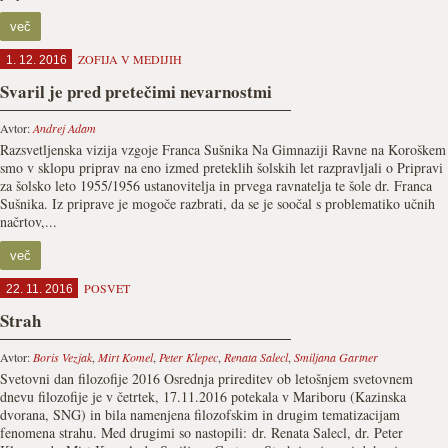
več
ZOFIJA V MEDIJIH
1. 12. 2016
Svaril je pred pretečimi nevarnostmi
Avtor:
Andrej Adam
Razsvetljenska vizija vzgoje Franca Sušnika Na Gimnaziji Ravne na Koroškem
smo v sklopu priprav na eno izmed preteklih šolskih let razpravljali o Pripravi
za šolsko leto 1955/1956 ustanovitelja in prvega ravnatelja te šole dr. Franca
Sušnika. Iz priprave je mogoče razbrati, da se je soočal s problematiko učnih
načrtov,...
več
POSVET
22. 11. 2016
Strah
Avtor:
Boris Vezjak
,
Mirt Komel
,
Peter Klepec
,
Renata Salecl
,
Smiljana Gartner
Svetovni dan filozofije 2016 Osrednja prireditev ob letošnjem svetovnem
dnevu filozofije je v četrtek, 17.11.2016 potekala v Mariboru (Kazinska
dvorana, SNG) in bila namenjena filozofskim in drugim tematizacijam
fenomena strahu. Med drugimi so nastopili: dr. Renata Salecl, dr. Peter