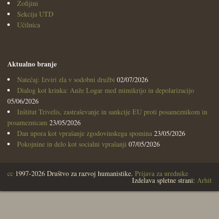
Zofijini
Sekcija UTD
Učilnica
Aktualno branje
Natečaj: Izviri zla v sodobni družbi
02/07/2026
Dialog kot krinka: Anže Logar med mimikrijo in depolarizacijo
05/06/2026
Inštitut Trivelis, zastraševanje in sankcije EU proti posameznikom in
posameznicam
23/05/2026
Dan upora kot vprašanje zgodovinskega spomina
23/05/2026
Pokojnine in delo kot socialni vprašanji
07/05/2026
cc
1997-2026 Društvo za razvoj humanistike.
Prijava za urednike
Izdelava spletne strani:
Arhit