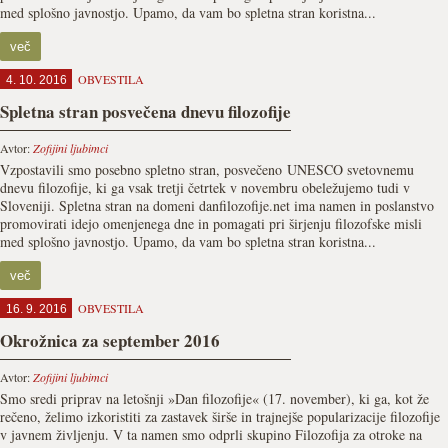
med splošno javnostjo. Upamo, da vam bo spletna stran koristna...
več
OBVESTILA
4. 10. 2016
Spletna stran posvečena dnevu filozofije
Avtor:
Zofijini ljubimci
Vzpostavili smo posebno spletno stran, posvečeno UNESCO svetovnemu
dnevu filozofije, ki ga vsak tretji četrtek v novembru obeležujemo tudi v
Sloveniji. Spletna stran na domeni danfilozofije.net ima namen in poslanstvo
promovirati idejo omenjenega dne in pomagati pri širjenju filozofske misli
med splošno javnostjo. Upamo, da vam bo spletna stran koristna...
več
OBVESTILA
16. 9. 2016
Okrožnica za september 2016
Avtor:
Zofijini ljubimci
Smo sredi priprav na letošnji »Dan filozofije« (17. november), ki ga, kot že
rečeno, želimo izkoristiti za zastavek širše in trajnejše popularizacije filozofije
v javnem življenju. V ta namen smo odprli skupino Filozofija za otroke na