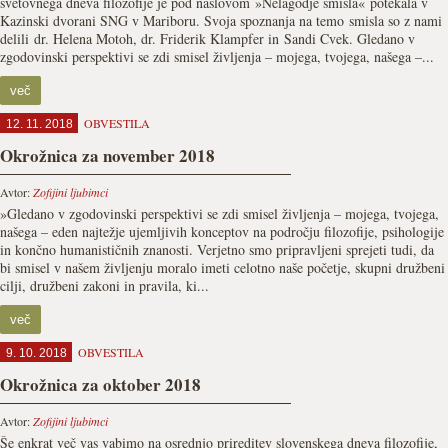
svetovnega dneva filozofije je pod naslovom »Nelagodje smisla« potekala v
Kazinski dvorani SNG v Mariboru. Svoja spoznanja na temo smisla so z nami
delili dr. Helena Motoh, dr. Friderik Klampfer in Sandi Cvek. Gledano v
zgodovinski perspektivi se zdi smisel življenja – mojega, tvojega, našega –...
več
OBVESTILA
12. 11. 2018
Okrožnica za november 2018
Avtor:
Zofijini ljubimci
»Gledano v zgodovinski perspektivi se zdi smisel življenja – mojega, tvojega,
našega – eden najtežje ujemljivih konceptov na področju filozofije, psihologije
in končno humanističnih znanosti. Verjetno smo pripravljeni sprejeti tudi, da
bi smisel v našem življenju moralo imeti celotno naše početje, skupni družbeni
cilji, družbeni zakoni in pravila, ki...
več
OBVESTILA
9. 10. 2018
Okrožnica za oktober 2018
Avtor:
Zofijini ljubimci
Še enkrat več vas vabimo na osrednjo prireditev slovenskega dneva filozofije,