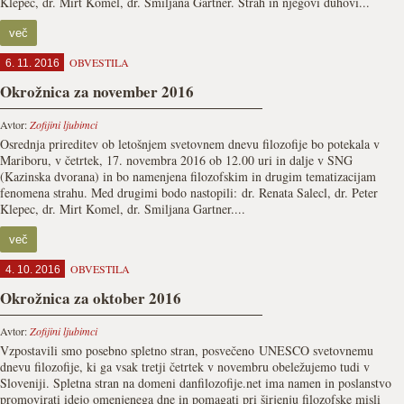
Klepec, dr. Mirt Komel, dr. Smiljana Gartner. Strah in njegovi duhovi...
več
OBVESTILA
6. 11. 2016
Okrožnica za november 2016
Avtor:
Zofijini ljubimci
Osrednja prireditev ob letošnjem svetovnem dnevu filozofije bo potekala v
Mariboru, v četrtek, 17. novembra 2016 ob 12.00 uri in dalje v SNG
(Kazinska dvorana) in bo namenjena filozofskim in drugim tematizacijam
fenomena strahu. Med drugimi bodo nastopili: dr. Renata Salecl, dr. Peter
Klepec, dr. Mirt Komel, dr. Smiljana Gartner....
več
OBVESTILA
4. 10. 2016
Okrožnica za oktober 2016
Avtor:
Zofijini ljubimci
Vzpostavili smo posebno spletno stran, posvečeno UNESCO svetovnemu
dnevu filozofije, ki ga vsak tretji četrtek v novembru obeležujemo tudi v
Sloveniji. Spletna stran na domeni danfilozofije.net ima namen in poslanstvo
promovirati idejo omenjenega dne in pomagati pri širjenju filozofske misli