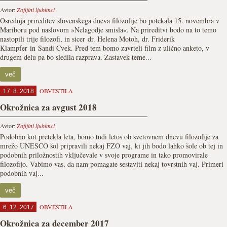
Avtor:
Zofijini ljubimci
Osrednja prireditev slovenskega dneva filozofije bo potekala 15. novembra v
Mariboru pod naslovom »Nelagodje smisla«. Na prireditvi bodo na to temo
nastopili trije filozofi, in sicer dr. Helena Motoh, dr. Friderik
Klampfer in Sandi Cvek. Pred tem bomo zavrteli film z ulično anketo, v
drugem delu pa bo sledila razprava. Zastavek teme...
več
OBVESTILA
17. 8. 2018
Okrožnica za avgust 2018
Avtor:
Zofijini ljubimci
Podobno kot pretekla leta, bomo tudi letos ob svetovnem dnevu filozofije za
mrežo UNESCO šol pripravili nekaj FZO vaj, ki jih bodo lahko šole ob tej in
podobnih priložnostih vključevale v svoje programe in tako promovirale
filozofijo. Vabimo vas, da nam pomagate sestaviti nekaj tovrstnih vaj. Primeri
podobnih vaj...
več
OBVESTILA
6. 12. 2017
Okrožnica za december 2017