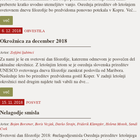
preberete kratko uvodno utemeljitev vanjo. Osrednja prireditev ob letošnjem
svetovnem dnevu filozofije bo predvidoma ponovno potekala v Kopru. Več...
več
OBVESTILA
6. 12. 2018
Okrožnica za december 2018
Avtor:
Zofijini ljubimci
Za nami je še en svetovni dan filozofije, kateremu odmevom je posvečen del
aktualne okrožnice. Z letošnjim letom se je osrednja slovenska prireditev
UNESCO svetovnega dneva filozofije zaenkrat poslovila od Maribora.
Naslednje leto bo prireditev predvidoma gostil Koper. V zadnji letošnji
okrožnici med drugim najdete tudi vabili na dve...
več
POSVET
15. 11. 2018
Nelagodje smisla
Avtor:
Bojan Borstner
,
Boris Vezjak
,
Darko Štrajn
,
Friderik Klampfer
,
Helena Motoh
,
Sandi
Cvek
Svetovni dan filozofije 2018: #nelagodjesmisla Osrednja prireditev letošnjega