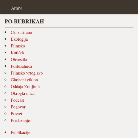
Arhivi
PO RUBRIKAH
Cenzurirano
Ekologija
Filmsko
Kotiček
Obvestila
Poslušalnica
Filmsko vrtoglavo
Glasbeni ciklon
Oddaja Zofijinih
Okrogla miza
Podcast
Pogovor
Posvet
Predavanje
Publikacije