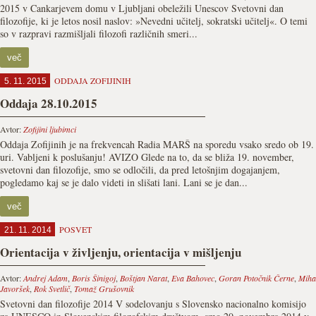
2015 v Cankarjevem domu v Ljubljani obeležili Unescov Svetovni dan
filozofije, ki je letos nosil naslov: »Nevedni učitelj, sokratski učitelj«. O temi
so v razpravi razmišljali filozofi različnih smeri...
več
ODDAJA ZOFIJINIH
5. 11. 2015
Oddaja 28.10.2015
Avtor:
Zofijini ljubimci
Oddaja Zofijinih je na frekvencah Radia MARŠ na sporedu vsako sredo ob 19.
uri. Vabljeni k poslušanju! AVIZO Glede na to, da se bliža 19. november,
svetovni dan filozofije, smo se odločili, da pred letošnjim dogajanjem,
pogledamo kaj se je dalo videti in slišati lani. Lani se je dan...
več
POSVET
21. 11. 2014
Orientacija v življenju, orientacija v mišljenju
Avtor:
Andrej Adam
,
Boris Šinigoj
,
Boštjan Narat
,
Eva Bahovec
,
Goran Potočnik Černe
,
Miha
Javoršek
,
Rok Svetlič
,
Tomaž Grušovnik
Svetovni dan filozofije 2014 V sodelovanju s Slovensko nacionalno komisijo