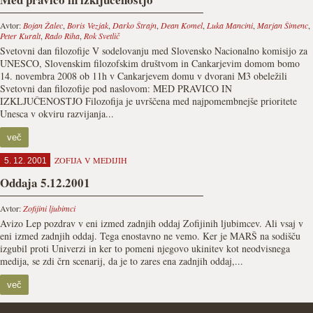
Avtor:
Bojan Žalec
,
Boris Vezjak
,
Darko Štrajn
,
Dean Komel
,
Luka Mancini
,
Marjan Šimenc
,
Peter Kuralt
,
Rado Riha
,
Rok Svetlič
Svetovni dan filozofije V sodelovanju med Slovensko Nacionalno komisijo za
UNESCO, Slovenskim filozofskim društvom in Cankarjevim domom bomo
14. novembra 2008 ob 11h v Cankarjevem domu v dvorani M3 obeležili
Svetovni dan filozofije pod naslovom: MED PRAVICO IN
IZKLJUČENOSTJO Filozofija je uvrščena med najpomembnejše prioritete
Unesca v okviru razvijanja...
več
ZOFIJA V MEDIJIH
5. 12. 2001
Oddaja 5.12.2001
Avtor:
Zofijini ljubimci
Avizo Lep pozdrav v eni izmed zadnjih oddaj Zofijinih ljubimcev. Ali vsaj v
eni izmed zadnjih oddaj. Tega enostavno ne vemo. Ker je MARŠ na sodišču
izgubil proti Univerzi in ker to pomeni njegovo ukinitev kot neodvisnega
medija, se zdi črn scenarij, da je to zares ena zadnjih oddaj,...
več