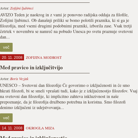
Avtor:
Zofijini ljubimci
AVIZO Teden je naokrog in z vami je ponovno radijska oddaja za filofile,
Zofijini ljubimci. Ob današnji priliki se bomo polotili praznika, ki si ga je
filozofija, med vsemi drugimi podobnimi prazniki, izborila zase. Vsak tretji
četrtek v novembru se namreč na pobudo Unesca po svetu praznuje svetovni
dan...
več
ZOFIJINA MODROST
20. 11. 2008
Med pravico in izključitvijo
Avtor:
Boris Vezjak
UNESCO – Svetovni dan filozofije Če govorimo o izključenosti in če smo
hkrati filozofi, bi se smeli vprašati tudi, kako je z izključenostjo filozofov. Vsaj
na svetovni dan filozofije, ki implicitno zahteva inkluzivnost in naše
prepoznanje, da je filozofija družbeno potrebna in koristna. Smo filozofi
denimo izključeni iz udejstvovanja...
več
OKROGLA MIZA
14. 11. 2008
Med pravico in izključenostjo