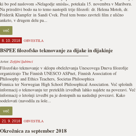
ki bo pod naslovom »Nelagodje smisla«, potekala 15. novembra v Mariboru.
Na prireditvi bodo na to temo nastopili trije filozofi: dr. Helena Motoh, dr.
Friderik Klampfer in Sandi Cvek. Pred tem bomo zavrteli film z ulično
anketo, v drugem delu pa...
več
OBVESTILA
8. 10. 2018
BSPEE filozofsko tekmovanje za dijake in dijakinje
Avtor:
Zofijini ljubimci
Filozofsko tekmovanje v sklopu obeleževanja Unescovega Dneva filozofije
organizirajo The Finnish UNESCO ASPnet, Finnish Association of
Philosophy and Ethics Teachers, Societas Philosophica
Fennica ter Norwegian High School Philosophical Association. Več splošnih
informacij o tekmovanju ter preteklih izvedbah lahko najdete na povezavi. Več
informacij o letošnji izvedbi pa je dostopnih na naslednji povezavi. Kako
sodelovati (navodila za šole...
več
OBVESTILA
21. 9. 2018
Okrožnica za september 2018