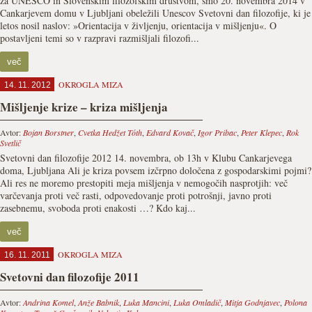
za UNESCO in Slovenskim filozofskim društvom, smo 20. novembra 2014 v
Cankarjevem domu v Ljubljani obeležili Unescov Svetovni dan filozofije, ki je
letos nosil naslov: »Orientacija v življenju, orientacija v mišljenju«. O
postavljeni temi so v razpravi razmišljali filozofi...
več
OKROGLA MIZA
14. 11. 2012
Mišljenje krize – kriza mišljenja
Avtor:
Bojan Borstner
,
Cvetka Hedžet Tóth
,
Edvard Kovač
,
Igor Pribac
,
Peter Klepec
,
Rok
Svetlič
Svetovni dan filozofije 2012 14. novembra, ob 13h v Klubu Cankarjevega
doma, Ljubljana Ali je kriza povsem izčrpno določena z gospodarskimi pojmi?
Ali res ne moremo prestopiti meja mišljenja v nemogočih nasprotjih: več
varčevanja proti več rasti, odpovedovanje proti potrošnji, javno proti
zasebnemu, svoboda proti enakosti …? Kdo kaj...
več
OKROGLA MIZA
16. 11. 2011
Svetovni dan filozofije 2011
Avtor:
Andrina Komel
,
Anže Babnik
,
Luka Mancini
,
Luka Omladič
,
Mitja Godnjavec
,
Polona