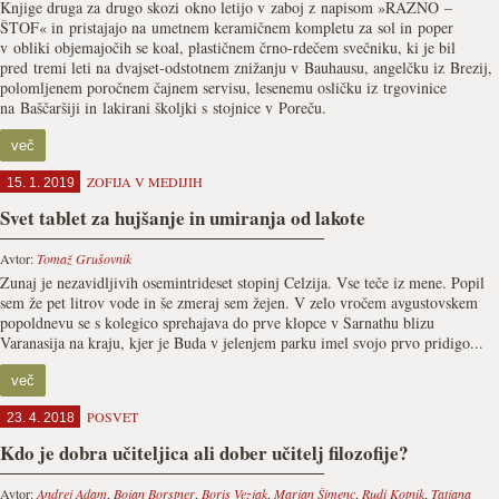
Knjige druga za drugo skozi okno letijo v zaboj z napisom »RAZNO –
ŠTOF« in pristajajo na umetnem keramičnem kompletu za sol in poper
v obliki objemajočih se koal, plastičnem črno-rdečem svečniku, ki je bil
pred tremi leti na dvajset-odstotnem znižanju v Bauhausu, angelčku iz Brezij,
polomljenem poročnem čajnem servisu, lesenemu osličku iz trgovinice
na Baščaršiji in lakirani školjki s stojnice v Poreču.
več
ZOFIJA V MEDIJIH
15. 1. 2019
Svet tablet za hujšanje in umiranja od lakote
Avtor:
Tomaž Grušovnik
Zunaj je nezavidljivih osemintrideset stopinj Celzija. Vse teče iz mene. Popil
sem že pet litrov vode in še zmeraj sem žejen. V zelo vročem avgustovskem
popoldnevu se s kolegico sprehajava do prve klopce v Sarnathu blizu
Varanasija na kraju, kjer je Buda v jelenjem parku imel svojo prvo pridigo...
več
POSVET
23. 4. 2018
Kdo je dobra učiteljica ali dober učitelj filozofije?
Avtor:
Andrej Adam
,
Bojan Borstner
,
Boris Vezjak
,
Marjan Šimenc
,
Rudi Kotnik
,
Tatjana