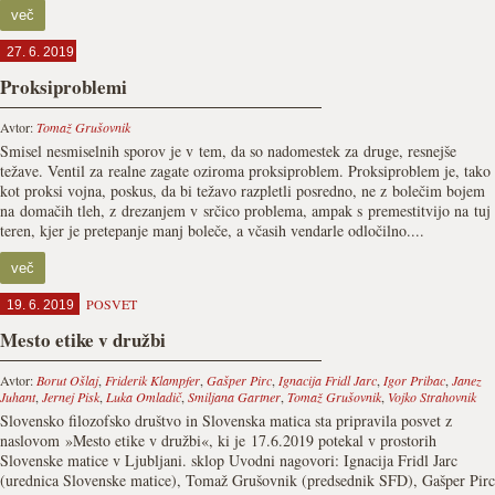
več
27. 6. 2019
Proksiproblemi
Avtor:
Tomaž Grušovnik
Smisel nesmiselnih sporov je v tem, da so nadomestek za druge, resnejše
težave. Ventil za realne zagate oziroma proksiproblem. Proksiproblem je, tako
kot proksi vojna, poskus, da bi težavo razpletli posredno, ne z bolečim bojem
na domačih tleh, z drezanjem v srčico problema, ampak s premestitvijo na tuj
teren, kjer je pretepanje manj boleče, a včasih vendarle odločilno....
več
POSVET
19. 6. 2019
Mesto etike v družbi
Avtor:
Borut Ošlaj
,
Friderik Klampfer
,
Gašper Pirc
,
Ignacija Fridl Jarc
,
Igor Pribac
,
Janez
Juhant
,
Jernej Pisk
,
Luka Omladič
,
Smiljana Gartner
,
Tomaž Grušovnik
,
Vojko Strahovnik
Slovensko filozofsko društvo in Slovenska matica sta pripravila posvet z
naslovom »Mesto etike v družbi«, ki je 17.6.2019 potekal v prostorih
Slovenske matice v Ljubljani. sklop Uvodni nagovori: Ignacija Fridl Jarc
(urednica Slovenske matice), Tomaž Grušovnik (predsednik SFD), Gašper Pirc