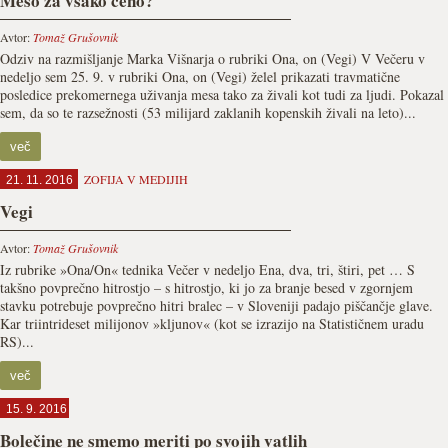
Meso za vsako ceno?
Avtor:
Tomaž Grušovnik
Odziv na razmišljanje Marka Višnarja o rubriki Ona, on (Vegi) V Večeru v
nedeljo sem 25. 9. v rubriki Ona, on (Vegi) želel prikazati travmatične
posledice prekomernega uživanja mesa tako za živali kot tudi za ljudi. Pokazal
sem, da so te razsežnosti (53 milijard zaklanih kopenskih živali na leto)...
več
ZOFIJA V MEDIJIH
21. 11. 2016
Vegi
Avtor:
Tomaž Grušovnik
Iz rubrike »Ona/On« tednika Večer v nedeljo Ena, dva, tri, štiri, pet … S
takšno povprečno hitrostjo – s hit­rostjo, ki jo za branje besed v zgornjem
stavku potrebuje povprečno hitri bralec – v Sloveniji padajo piščančje glave.
Kar triintrideset milijonov »kljunov« (kot se izrazijo na Statističnem uradu
RS)...
več
15. 9. 2016
Bolečine ne smemo meriti po svojih vatlih