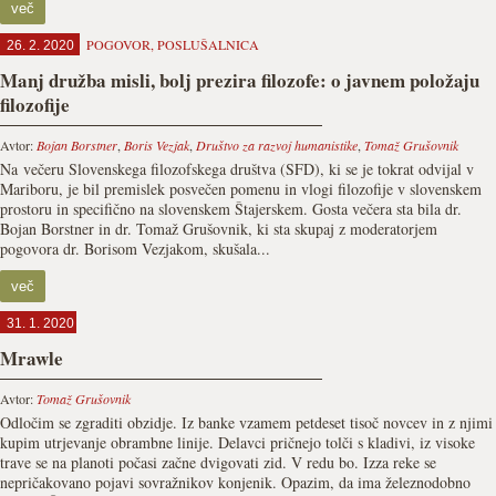
več
POGOVOR
,
POSLUŠALNICA
26. 2. 2020
Manj družba misli, bolj prezira filozofe: o javnem položaju
filozofije
Avtor:
Bojan Borstner
,
Boris Vezjak
,
Društvo za razvoj humanistike
,
Tomaž Grušovnik
Na večeru Slovenskega filozofskega društva (SFD), ki se je tokrat odvijal v
Mariboru, je bil premislek posvečen pomenu in vlogi filozofije v slovenskem
prostoru in specifično na slovenskem Štajerskem. Gosta večera sta bila dr.
Bojan Borstner in dr. Tomaž Grušovnik, ki sta skupaj z moderatorjem
pogovora dr. Borisom Vezjakom, skušala...
več
31. 1. 2020
Mrawle
Avtor:
Tomaž Grušovnik
Odločim se zgraditi obzidje. Iz banke vzamem petdeset tisoč novcev in z njimi
kupim utrjevanje obrambne linije. Delavci pričnejo tolči s kladivi, iz visoke
trave se na planoti počasi začne dvigovati zid. V redu bo. Izza reke se
nepričakovano pojavi sovražnikov konjenik. Opazim, da ima železnodobno