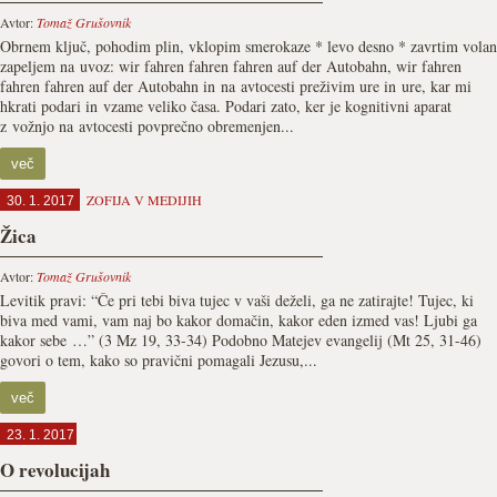
Avtor:
Tomaž Grušovnik
Obrnem ključ, pohodim plin, vklopim smerokaze * levo desno * zavrtim volan
zapeljem na uvoz: wir fahren fahren fahren auf der Autobahn, wir fahren
fahren fahren auf der Autobahn in na avtocesti preživim ure in ure, kar mi
hkrati podari in vzame veliko časa. Podari zato, ker je kognitivni aparat
z vožnjo na avtocesti povprečno obremenjen...
več
ZOFIJA V MEDIJIH
30. 1. 2017
Žica
Avtor:
Tomaž Grušovnik
Levitik pravi: “Če pri tebi biva tujec v vaši deželi, ga ne zatirajte! Tujec, ki
biva med vami, vam naj bo kakor domačin, kakor eden izmed vas! Ljubi ga
kakor sebe …” (3 Mz 19, 33-34) Podobno Matejev evangelij (Mt 25, 31-46)
govori o tem, kako so pravični pomagali Jezusu,...
več
23. 1. 2017
O revolucijah