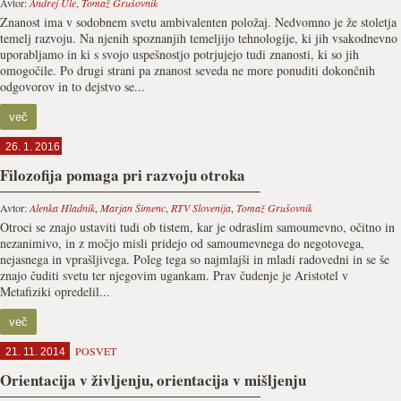
Avtor:
Andrej Ule
,
Tomaž Grušovnik
Znanost ima v sodobnem svetu ambivalenten položaj. Nedvomno je že stoletja
temelj razvoju. Na njenih spoznanjih temeljijo tehnologije, ki jih vsakodnevno
uporabljamo in ki s svojo uspešnostjo potrjujejo tudi znanosti, ki so jih
omogočile. Po drugi strani pa znanost seveda ne more ponuditi dokončnih
odgovorov in to dejstvo se...
več
26. 1. 2016
Filozofija pomaga pri razvoju otroka
Avtor:
Alenka Hladnik
,
Marjan Šimenc
,
RTV Slovenija
,
Tomaž Grušovnik
Otroci se znajo ustaviti tudi ob tistem, kar je odraslim samoumevno, očitno in
nezanimivo, in z močjo misli pridejo od samoumevnega do negotovega,
nejasnega in vprašljivega. Poleg tega so najmlajši in mladi radovedni in se še
znajo čuditi svetu ter njegovim ugankam. Prav čudenje je Aristotel v
Metafiziki opredelil...
več
POSVET
21. 11. 2014
Orientacija v življenju, orientacija v mišljenju