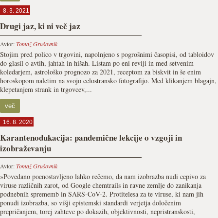
8. 3. 2021
Drugi jaz, ki ni več jaz
Avtor:
Tomaž Grušovnik
Stojim pred polico v trgovini, napolnjeno s pogrošnimi časopisi, od tabloidov
do glasil o avtih, jahtah in hišah. Listam po eni reviji in med setvenim
koledarjem, astrološko prognozo za 2021, receptom za biskvit in še enim
horoskopom naletim na svojo celostransko fotografijo. Med klikanjem blagajn,
klepetanjem strank in trgovcev,...
več
16. 8. 2020
Karantenodukacija: pandemične lekcije o vzgoji in
izobraževanju
Avtor:
Tomaž Grušovnik
»Povedano poenostavljeno lahko rečemo, da nam izobrazba nudi cepivo za
viruse različnih zarot, od Google chemtrails in ravne zemlje do zanikanja
podnebnih sprememb in SARS-CoV-2. Protitelesa za te viruse, ki nam jih
ponudi izobrazba, so višji epistemski standardi verjetja določenim
prepričanjem, torej zahteve po dokazih, objektivnosti, nepristranskosti,