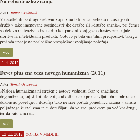
Na robu družbe znanja
Avtor:
Tomaž Grušovnik
V desetletjih po drugi svetovni vojni smo bili priča prehodu industrijskih
družb v tako imenovane postindustrijske družbe ali »družbe znanja«, pri čemer
so delovno intenzivno industrijo kot paradni konj gospodarstev zamenjale
storitve in intelektualni produkti. Gotovo je bila ena tihih predpostavk takega
prehoda upanje na posledično vsesplošno izboljšanje položaja...
več
1. 4. 2013
Devet plus ena teza novega humanizma (2011)
Avtor:
Tomaž Grušovnik
»Naloga humanizma ni streženje gotove vednosti (kar je značilnost
dogmatizma), saj si kot filo-zofija nikoli ne sme predstavljati, da modrost že
dokončno poseduje. Filozofija tako ne sme postati ponudnica znanja v smislu
poljudnega žurnalizma in si domišljati, da ve vse, predvsem pa več kot drugi,
ter da zato zmore...
več
ZOFIJA V MEDIJIH
12. 11. 2012