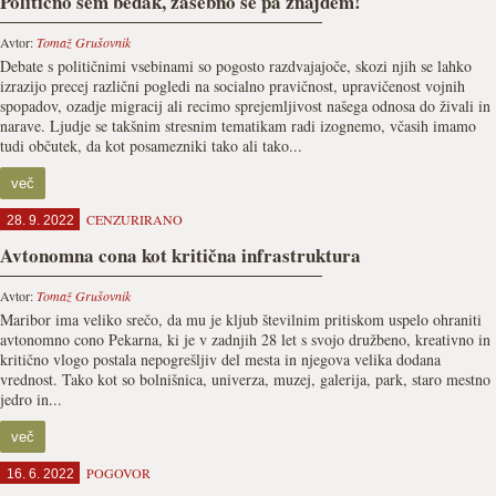
Politično sem bedak, zasebno se pa znajdem!
Avtor:
Tomaž Grušovnik
Debate s političnimi vsebinami so pogosto razdvajajoče, skozi njih se lahko
izrazijo precej različni pogledi na socialno pravičnost, upravičenost vojnih
spopadov, ozadje migracij ali recimo sprejemljivost našega odnosa do živali in
narave. Ljudje se takšnim stresnim tematikam radi izognemo, včasih imamo
tudi občutek, da kot posamezniki tako ali tako...
več
CENZURIRANO
28. 9. 2022
Avtonomna cona kot kritična infrastruktura
Avtor:
Tomaž Grušovnik
Maribor ima veliko srečo, da mu je kljub številnim pritiskom uspelo ohraniti
avtonomno cono Pekarna, ki je v zadnjih 28 let s svojo družbeno, kreativno in
kritično vlogo postala nepogrešljiv del mesta in njegova velika dodana
vrednost. Tako kot so bolnišnica, univerza, muzej, galerija, park, staro mestno
jedro in...
več
POGOVOR
16. 6. 2022