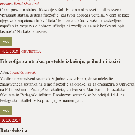
Rozman
,
Tomaž Grušovnik
Četrti posvet o statusu filozofije v šoli Enodnevni posvet je bil posvečen
vprašanju statusa učitelja filozofije: kaj tvori dobrega učitelja, v čem se kaže
njegova kompetenca in kvaliteta? Je morda takšno vprašanje zastavljeno
napačno in razprava o dobrem učitelju ni zvedljiva na nek konkretni opis
lastnosti? Na kakšne težave...
več
OBVESTILA
4. 1. 2018
Filozofija za otroke: pretekle izkušnje, prihodnji izzivi
Avtor:
Tomaž Grušovnik
Vabilo na znanstveni sestanek Vljudno vas vabimo, da se udeležite
znanstvenega sestanka na temo filozofije za otroke, ki ga organizirajo Univerza
na Primorskem – Pedagoška fakulteta, Univerza v Mariboru – Filozofska
fakulteta in Pedagoški inštitut. Enodnevni sestanek se bo odvijal 14.4. na
Pedagoški fakulteti v Kopru, njegov namen pa...
več
9. 10. 2017
Retroleksija