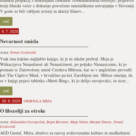
filmskih projekcij z diskusijami Dokudoc »Dokumentarna obzorja«, pripravili
tretji filmski večer z diskusijo posvečeno umetniškemu ustvarjanju v Sloveniji.
V goste so bili vabljeni avtorji in akterji filmov...
več
6. 7. 2020
Nevarnost smisla
Avtor:
Tomaž Grušovnik
Vsak ima kakšno najljubšo knjigo, ki je ni nikdar prebral. Moja je
Witkacyjeva Nenasitnost ali Nenasičenost, po poljsko Nienasycenie, ki jo
poznam iz Zniewolony umisł Czesłava Miłosza, kar so v angleščino prevedli
kot The Captive Mind, v hrvaščino pa kot Zarobljeni um. Miłosz omenja, da
se v knjigi pojavi tabletka »Murti-Bing«, ki jo delijo zavojevalci, in sicer...
več
OKROGLA MIZA
30. 6. 2020
O filozofiji za otroke
Avtor:
Aleksandra Goropevšek
,
Bojan Borstner
,
Maja Vačun
,
Marjan Šimenc
,
Tomaž
Grušovnik
AGD Gustaf, Mitra, društvo za razvoj avdiovizualne kulture in medkulturni