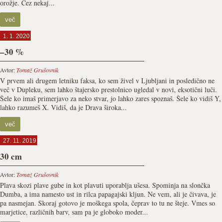
orožje. Čez nekaj...
več
1. 1. 2020
–30 %
Avtor:
Tomaž Grušovnik
V prvem ali drugem letniku faksa, ko sem živel v Ljubljani in posledično ne
več v Dupleku, sem lahko štajersko prestolnico ugledal v novi, eksotični luči.
Šele ko imaš primerjavo za neko stvar, jo lahko zares spoznaš. Šele ko vidiš Y,
lahko razumeš X. Vidiš, da je Drava široka...
več
27. 11. 2019
30 cm
Avtor:
Tomaž Grušovnik
Plava skozi plave gube in kot plavuti uporablja ušesa. Spominja na slončka
Dumba, a ima namesto ust in rilca papagajski kljun. Ne vem, ali je čivava, je
pa nasmejan. Skoraj gotovo je moškega spola, čeprav to tu ne šteje. Vmes so
marjetice, različnih barv, sam pa je globoko moder...