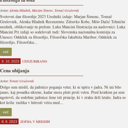
Avtor:
Alenka Hladnik
,
Marjan Šimenc
,
Tomaž Grušovnik
Svetovni dan filozofije 2023 Uredniki izdaje: Marjan Šimenc, Tomaž
Grušovnik, Alenka Hladnik Recenzenta: Zdravko Kobe, Mišo Dačić Tehnični
urednik, oblikovanje in prelom: Luka Mancini Ilustracija na naslovnici: Luka
Mancini Pri izdaji so sodelovali tudi: Slovenska nacionalna komisija za
Unesco; Oddelek za filozofijo, Filozofska fakulteta Maribor; Oddelek za
filozofijo, Filozofska...
več
CENZURIRANO
6. 10. 2023
Cena ubijanja
Avtor:
Tomaž Grušovnik
Dolgo sem mislil, da jadrnico poganja veter, ki se upira v jadra. Ni mi bilo
jasno, kaj posadka ukrene, kadar mora pluti proti vetru. Pred kratkim pa sem
ugotovil, da sodobne jadrnice žene isti princip, ki v zraku drži letalo. Jadra so
kot krila: razlika v hitrosti vetra med...
več
ZOFIJA V MEDIJIH
8. 8. 2023