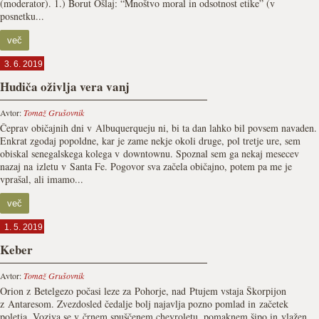
(moderator). 1.) Borut Ošlaj: “Mnoštvo moral in odsotnost etike” (v
posnetku...
več
3. 6. 2019
Hudiča oživlja vera vanj
Avtor:
Tomaž Grušovnik
Čeprav običajnih dni v Albuquerqueju ni, bi ta dan lahko bil povsem navaden.
Enkrat zgodaj popoldne, kar je zame nekje okoli druge, pol tretje ure, sem
obiskal senegalskega kolega v downtownu. Spoznal sem ga nekaj mesecev
nazaj na izletu v Santa Fe. Pogovor sva začela običajno, potem pa me je
vprašal, ali imamo...
več
1. 5. 2019
Keber
Avtor:
Tomaž Grušovnik
Orion z Betelgezo počasi leze za Pohorje, nad Ptujem vstaja Škorpijon
z Antaresom. Zvezdosled čedalje bolj najavlja pozno pomlad in začetek
poletja. Voziva se v črnem spuščenem chevroletu, pomaknem šipo in vlažen