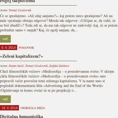
Pogoj skepticizma
Avtor:
Tomaž Grušovnik
Če se sprašujemo, »Ali zdaj sanjamo?«, kaj potem zares sprašujemo? Ali na
naše vprašanje obstaja odgovor? Morda tak odgovor: »Uščipni se, da vidiš, če
se boš zbudil!«? Toda zdi se, da nas tak odgovor ne zadovolji: kaj, če se potem
prebudim samo v sanjah? Kaj, če zgolj sanjam, da...
več
POGOVOR
6. 4. 2014
»Zeleni kapitalizem?«
Avtor:
Dejan Savić
,
Tomaž Grušovnik
,
Zofijini ljubimci
Cikel filmozofskih večerov »Mediozofija – o posredovanem svetu« V sklopu
cikla filmozofskih večerov »Mediozofija – o posredovanem svetu« smo
pripravili večer posvečen temi zelenega kapitalizma. V ta name smo si
pogledali dokumentarni film »Advertising and the End of the World«
(Oglaševanje in konec sveta) in se po projekciji o...
več
OKROGLA MIZA
16. 3. 2014
Digitalna humanistika