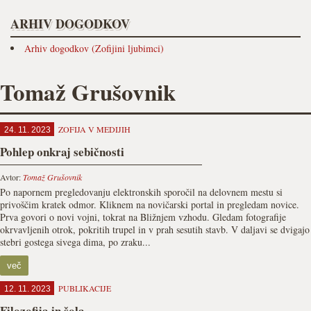
ARHIV DOGODKOV
Arhiv dogodkov (Zofijini ljubimci)
Tomaž Grušovnik
ZOFIJA V MEDIJIH
24. 11. 2023
Pohlep onkraj sebičnosti
Avtor:
Tomaž Grušovnik
Po napornem pregledovanju elektron­skih sporočil na delovnem mestu si
privoščim kratek odmor. Kliknem na novičarski portal in pregledam novice.
Prva govori o novi vojni, tokrat na Bližnjem vzhodu. Gledam fotografije
okrvavljenih otrok, pokritih trupel in v prah sesutih stavb. V daljavi se dvigajo
stebri gostega sivega dima, po zraku...
več
PUBLIKACIJE
12. 11. 2023
Filozofija in šola