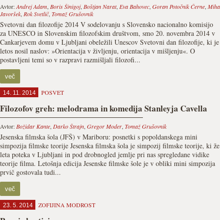
Avtor:
Andrej Adam
,
Boris Šinigoj
,
Boštjan Narat
,
Eva Bahovec
,
Goran Potočnik Černe
,
Miha
Javoršek
,
Rok Svetlič
,
Tomaž Grušovnik
Svetovni dan filozofije 2014 V sodelovanju s Slovensko nacionalno komisijo
za UNESCO in Slovenskim filozofskim društvom, smo 20. novembra 2014 v
Cankarjevem domu v Ljubljani obeležili Unescov Svetovni dan filozofije, ki je
letos nosil naslov: »Orientacija v življenju, orientacija v mišljenju«. O
postavljeni temi so v razpravi razmišljali filozofi...
več
POSVET
14. 11. 2014
Filozofov greh: melodrama in komedija Stanleyja Cavella
Avtor:
Božidar Kante
,
Darko Štrajn
,
Gregor Moder
,
Tomaž Grušovnik
Jesenska filmska šola (JFŠ) v Mariboru: posnetki s popoldanskega mini
simpozija filmske teorije Jesenska filmska šola je simpozij filmske teorije, ki že
leta poteka v Ljubljani in pod drobnogled jemlje pri nas spregledane vidike
teorije filma. Letošnja edicija Jesenske filmske šole je v obliki mini simpozija
prvič gostovala tudi...
več
ZOFIJINA MODROST
23. 5. 2014