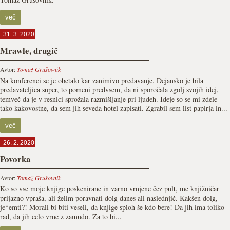
več
31. 3. 2020
Mrawle, drugič
Avtor:
Tomaž Grušovnik
Na konferenci se je obetalo kar zanimivo predavanje. Dejansko je bila
predavateljica super, to pomeni predvsem, da ni sporočala zgolj svojih idej,
temveč da je v resnici sprožala razmišljanje pri ljudeh. Ideje so se mi zdele
tako kakovostne, da sem jih seveda hotel zapisati. Zgrabil sem list papirja in...
več
26. 2. 2020
Povorka
Avtor:
Tomaž Grušovnik
Ko so vse moje knjige poskenirane in varno vrnjene čez pult, me knjižničar
prijazno vpraša, ali želim poravnati dolg danes ali naslednjič. Kakšen dolg,
je*emti?! Morali bi biti veseli, da knjige sploh še kdo bere! Da jih ima toliko
rad, da jih celo vrne z zamudo. Za to bi...