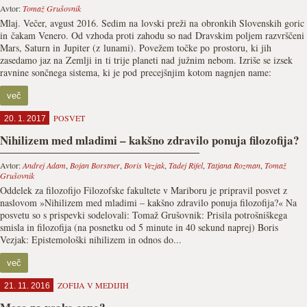
Avtor:
Tomaž Grušovnik
Mlaj. Večer, avgust 2016. Sedim na lovski preži na obronkih Slovenskih goric
in čakam Venero. Od vzhoda proti zahodu so nad Dravskim poljem razvrščeni
Mars, Saturn in Jupiter (z lunami). Povežem točke po prostoru, ki jih
zasedamo jaz na Zemlji in ti trije planeti nad južnim nebom. Izriše se izsek
ravnine sončnega sistema, ki je pod precejšnjim kotom nagnjen name:
več
POSVET
20. 1. 2017
Nihilizem med mladimi – kakšno zdravilo ponuja filozofija?
Avtor:
Andrej Adam
,
Bojan Borstner
,
Boris Vezjak
,
Tadej Rifel
,
Tatjana Rozman
,
Tomaž
Grušovnik
Oddelek za filozofijo Filozofske fakultete v Mariboru je pripravil posvet z
naslovom »Nihilizem med mladimi – kakšno zdravilo ponuja filozofija?« Na
posvetu so s prispevki sodelovali: Tomaž Grušovnik: Prisila potrošniškega
smisla in filozofija (na posnetku od 5 minute in 40 sekund naprej) Boris
Vezjak: Epistemološki nihilizem in odnos do...
več
ZOFIJA V MEDIJIH
21. 11. 2016