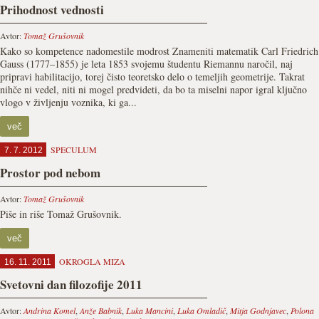
Prihodnost vednosti
Avtor:
Tomaž Grušovnik
Kako so kompetence nadomestile modrost Znameniti matematik Carl Friedrich
Gauss (1777–1855) je leta 1853 svojemu študentu Riemannu naročil, naj
pripravi habilitacijo, torej čisto teoretsko delo o temeljih geometrije. Takrat
nihče ni vedel, niti ni mogel predvideti, da bo ta miselni napor igral ključno
vlogo v življenju voznika, ki ga...
več
SPECULUM
7. 7. 2012
Prostor pod nebom
Avtor:
Tomaž Grušovnik
Piše in riše Tomaž Grušovnik.
več
OKROGLA MIZA
16. 11. 2011
Svetovni dan filozofije 2011
Avtor:
Andrina Komel
,
Anže Babnik
,
Luka Mancini
,
Luka Omladič
,
Mitja Godnjavec
,
Polona