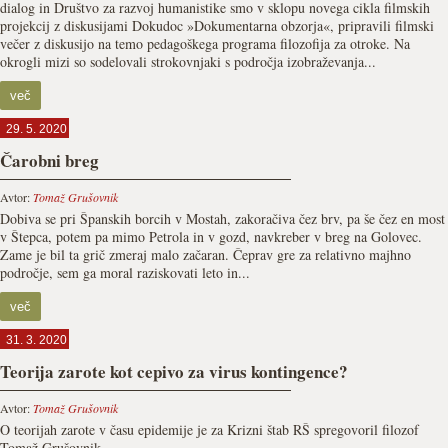
dialog in Društvo za razvoj humanistike smo v sklopu novega cikla filmskih
projekcij z diskusijami Dokudoc »Dokumentarna obzorja«, pripravili filmski
večer z diskusijo na temo pedagoškega programa filozofija za otroke. Na
okrogli mizi so sodelovali strokovnjaki s področja izobraževanja...
več
29. 5. 2020
Čarobni breg
Avtor:
Tomaž Grušovnik
Dobiva se pri Španskih borcih v Mostah, zakoračiva čez brv, pa še čez en most
v Štepca, potem pa mimo Petrola in v gozd, navkreber v breg na Golovec.
Zame je bil ta grič zmeraj malo začaran. Čeprav gre za relativno majhno
področje, sem ga moral raziskovati leto in...
več
31. 3. 2020
Teorija zarote kot cepivo za virus kontingence?
Avtor:
Tomaž Grušovnik
O teorijah zarote v času epidemije je za Krizni štab RŠ spregovoril filozof
Tomaž Grušovnik.