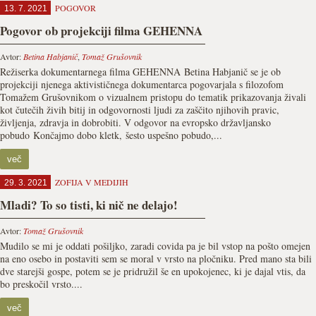
POGOVOR
13. 7. 2021
Pogovor ob projekciji filma GEHENNA
Avtor:
Betina Habjanič
,
Tomaž Grušovnik
Režiserka dokumentarnega filma GEHENNA Betina Habjanič se je ob
projekciji njenega aktivističnega dokumentarca pogovarjala s filozofom
Tomažem Grušovnikom o vizualnem pristopu do tematik prikazovanja živali
kot čutečih živih bitij in odgovornosti ljudi za zaščito njihovih pravic,
življenja, zdravja in dobrobiti. V odgovor na evropsko državljansko
pobudo Končajmo dobo kletk, šesto uspešno pobudo,...
več
ZOFIJA V MEDIJIH
29. 3. 2021
Mladi? To so tisti, ki nič ne delajo!
Avtor:
Tomaž Grušovnik
Mudilo se mi je oddati pošiljko, zaradi covida pa je bil vstop na pošto omejen
na eno osebo in postaviti sem se moral v vrsto na pločniku. Pred mano sta bili
dve starejši gospe, potem se je pridružil še en upokojenec, ki je dajal vtis, da
bo preskočil vrsto....
več