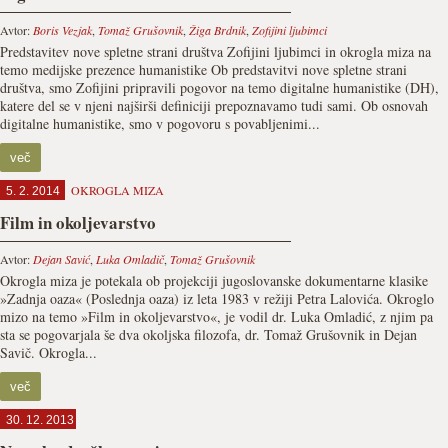
Avtor:
Boris Vezjak
,
Tomaž Grušovnik
,
Žiga Brdnik
,
Zofijini ljubimci
Predstavitev nove spletne strani društva Zofijini ljubimci in okrogla miza na
temo medijske prezence humanistike Ob predstavitvi nove spletne strani
društva, smo Zofijini pripravili pogovor na temo digitalne humanistike (DH),
katere del se v njeni najširši definiciji prepoznavamo tudi sami. Ob osnovah
digitalne humanistike, smo v pogovoru s povabljenimi...
več
OKROGLA MIZA
5. 2. 2014
Film in okoljevarstvo
Avtor:
Dejan Savić
,
Luka Omladič
,
Tomaž Grušovnik
Okrogla miza je potekala ob projekciji jugoslovanske dokumentarne klasike
»Zadnja oaza« (Poslednja oaza) iz leta 1983 v režiji Petra Lalovića. Okroglo
mizo na temo »Film in okoljevarstvo«, je vodil dr. Luka Omladić, z njim pa
sta se pogovarjala še dva okoljska filozofa, dr. Tomaž Grušovnik in Dejan
Savič. Okrogla...
več
30. 12. 2013