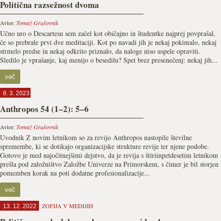
Politična razsežnost dvoma
Avtor:
Tomaž Grušovnik
Učno uro o Descartesu sem začel kot običajno in študentke najprej povprašal,
če so prebrale prvi dve meditaciji. Kot po navadi jih je nekaj pokimalo, nekaj
strmelo predse in nekaj odkrito priznalo, da naloge niso uspele opraviti.
Sledilo je vprašanje, kaj menijo o besedilu? Spet brez presenečenj: nekaj jih...
več
8. 3. 2023
Anthropos 54 (1–2): 5–6
Avtor:
Tomaž Grušovnik
Uvodnik Z novim letnikom so za revijo Anthropos nastopile številne
spremembe, ki se dotikajo organizacijske strukture revije ter njene podobe.
Gotovo je med najočitnejšimi dejstvo, da je revija s štiriinpetdesetim letnikom
prešla pod založništvo Založbe Univerze na Primorskem, s čimer je bil storjen
pomemben korak na poti dodatne profesionalizacije...
več
ZOFIJA V MEDIJIH
13. 12. 2022