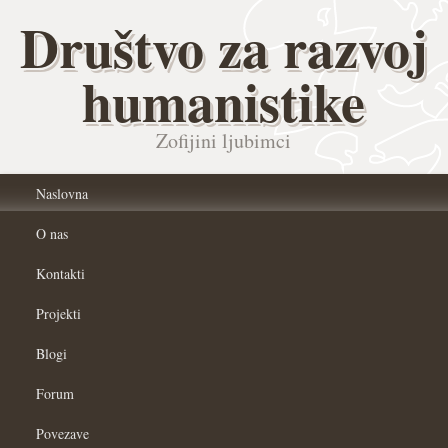
Društvo za razvoj
humanistike
Zofijini ljubimci
Naslovna
O nas
Kontakti
Projekti
Blogi
Forum
Povezave