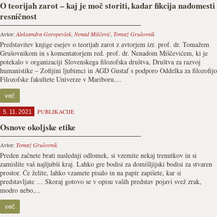
O teorijah zarot – kaj je moč storiti, kadar fikcija nadomesti
resničnost
Avtor:
Aleksandra Goropevšek
,
Nenad Miščević
,
Tomaž Grušovnik
Predstavitev knjige esejev o teorijah zarot z avtorjem izr. prof. dr. Tomažem
Grušovnikom in s komentatorjem red. prof. dr. Nenadom Miščevićem, ki je
potekalo v organizaciji Slovenskega filozofska društva, Društva za razvoj
humanistike – Zofijini ljubimci in AGD Gustaf s podporo Oddelka za filozofijo
Filozofske fakultete Univerze v Mariboru....
več
PUBLIKACIJE
5. 11. 2021
Osnove okoljske etike
Avtor:
Tomaž Grušovnik
Preden začnete brati naslednji odlomek, si vzemite nekaj trenutkov in si
zamislite vaš najljubši kraj. Lahko gre bodisi za domišljijski bodisi za stvaren
prostor. Če želite, lahko vzamete pisalo in na papir zapišete, kar si
predstavljate … Skoraj gotovo se v opisu vaših predstav pojavi svež zrak,
modro nebo,...
več