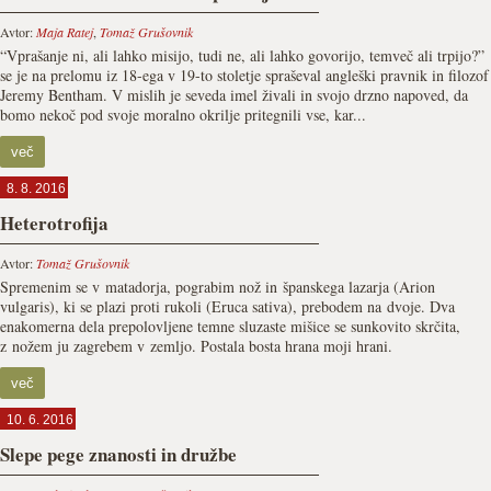
Avtor:
Maja Ratej
,
Tomaž Grušovnik
“Vprašanje ni, ali lahko misijo, tudi ne, ali lahko govorijo, temveč ali trpijo?”
se je na prelomu iz 18-ega v 19-to stoletje spraševal angleški pravnik in filozof
Jeremy Bentham. V mislih je seveda imel živali in svojo drzno napoved, da
bomo nekoč pod svoje moralno okrilje pritegnili vse, kar...
več
8. 8. 2016
Heterotrofija
Avtor:
Tomaž Grušovnik
Spremenim se v matadorja, pograbim nož in španskega lazarja (Arion
vulgaris), ki se plazi proti rukoli (Eruca sativa), prebodem na dvoje. Dva
enakomerna dela prepolovljene temne sluzaste mišice se sunkovito skrčita,
z nožem ju zagrebem v zemljo. Postala bosta hrana moji hrani.
več
10. 6. 2016
Slepe pege znanosti in družbe