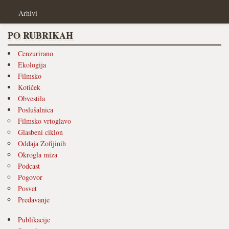
Arhivi
PO RUBRIKAH
Cenzurirano
Ekologija
Filmsko
Kotiček
Obvestila
Poslušalnica
Filmsko vrtoglavo
Glasbeni ciklon
Oddaja Zofijinih
Okrogla miza
Podcast
Pogovor
Posvet
Predavanje
Publikacije