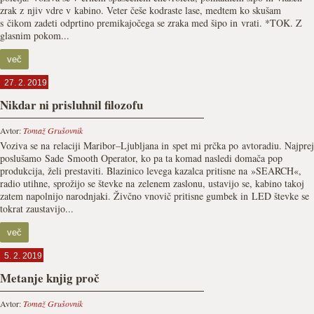
zrak z njiv vdre v kabino. Veter češe kodraste lase, medtem ko skušam
s čikom zadeti odprtino premikajočega se zraka med šipo in vrati. *TOK. Z
glasnim pokom...
več
27. 2. 2019
Nikdar ni prisluhnil filozofu
Avtor:
Tomaž Grušovnik
Voziva se na relaciji Maribor–Ljubljana in spet mi prčka po avtoradiu. Najprej
poslušamo Sade Smooth Operator, ko pa ta komad nasledi domača pop
produkcija, želi prestaviti. Blazinico levega kazalca pritisne na »SEARCH«,
radio utihne, sprožijo se števke na zelenem zaslonu, ustavijo se, kabino takoj
zatem napolnijo narodnjaki. Živčno vnovič pritisne gumbek in LED števke se
tokrat zaustavijo...
več
5. 2. 2019
Metanje knjig proč
Avtor:
Tomaž Grušovnik