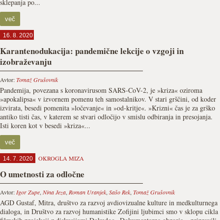
sklepanja po...
več
16. 8. 2020
Karantenodukacija: pandemične lekcije o vzgoji in
izobraževanju
Avtor:
Tomaž Grušovnik
Pandemija, povezana s koronavirusom SARS-CoV-2, je »kriza« oziroma
»apokalipsa« v izvornem pomenu teh samostalnikov. V stari grščini, od koder
izvirata, besedi pomenita »ločevanje« in »od-kritje«. »Krizni« čas je za grško
antiko tisti čas, v katerem se stvari odločijo v smislu odbiranja in presojanja.
Isti koren kot v besedi »kriza«...
več
OKROGLA MIZA
14. 7. 2020
O umetnosti za odločne
Avtor:
Igor Zupe
,
Nina Jeza
,
Roman Uranjek
,
Sašo Rek
,
Tomaž Grušovnik
AGD Gustaf, Mitra, društvo za razvoj avdiovizualne kulture in medkulturnega
dialoga, in Društvo za razvoj humanistike Zofijini ljubimci smo v sklopu cikla