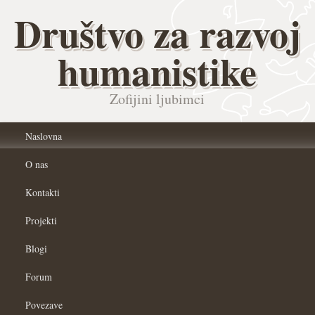
Društvo za razvoj
humanistike
Zofijini ljubimci
Naslovna
O nas
Kontakti
Projekti
Blogi
Forum
Povezave