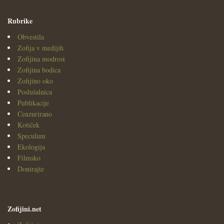
Rubrike
Obvestila
Zofija v medijih
Zofijina modrost
Zofijina bodica
Zofijino oko
Poslušalnica
Publikacije
Cenzurirano
Kotiček
Speculum
Ekologija
Filmsko
Donirajte
Zofijini.net