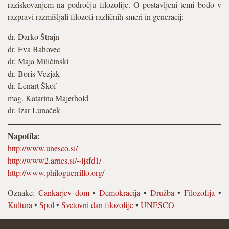
raziskovanjem na področju filozofije. O postavljeni temi bodo v
razpravi razmišljali filozofi različnih smeri in generacij:
dr. Darko Štrajn
dr. Eva Bahovec
dr. Maja Miličinski
dr. Boris Vezjak
dr. Lenart Škof
mag. Katarina Majerhold
dr. Izar Lunaček
Napotila:
http://www.unesco.si/
http://www2.arnes.si/~ljsfd1/
http://www.philoguerrillo.org/
Oznake:
Cankarjev dom
•
Demokracija
•
Družba
•
Filozofija
•
Kultura
•
Spol
•
Svetovni dan filozofije
•
UNESCO