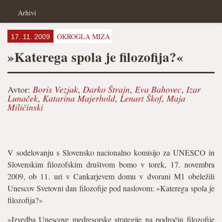
Arhivi
OKROGLA MIZA
17. 11. 2009
»Katerega spola je filozofija?«
Avtor:
Boris Vezjak
,
Darko Štrajn
,
Eva Bahovec
,
Izar
Lunaček
,
Katarina Majerhold
,
Lenart Škof
,
Maja
Miličinski
V sodelovanju s Slovensko nacionalno komisijo za UNESCO in
Slovenskim filozofskim društvom bomo v torek, 17. novembra
2009, ob 11. uri v Cankarjevem domu v dvorani M1 obeležili
Unescov Svetovni dan filozofije pod naslovom: »Katerega spola je
filozofija?«
»Izvedba Unescove medresorske strategije na podro­čju filozofije