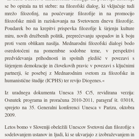
se bo opirala na tri stebre: na filozofski dialog, ki vključuje tudi
mrežo filozofinj, na pouče­vanje filozofije in na promocijo
filozofske misli in raziskovanja na Svetovnem dnevu filozofije.
Poudarek bo na krepitvi prispevka filozofije k širjenju kulture
miru, novih družbenih politik, preprečevanju spopa­dov in k boju
proti vsem oblikam nasilja. Mednarodni filozofski dialogi bodo
osredotočeni na pomembne sodobne teme, v perspektivi
predvidevanja prihodnosti in spolnih gledišč v povezavi s
širjenjem demokracije in človekovih pravic v povezavi s ključnimi
partnerji, še posebej z Mednarodnim svetom za filozofske in
huma­nistične študije (ICPHS) ter revijo Diogenes.«
Iz uradnega dokumenta Unesca 35 C/5, revidirana verzija:
Osnutek programa in proračuna 2010-2011, paragraf št. 03018,
sprejeto na 35. Generalni konferenci Unesca v Parizu, oktobra
2009.
Letos bomo v Sloveniji obeležili Unescov Svetovni dan filozofije s
sodelovanjem ustanov in ljudi, ki se ukvarjajo z izobraževanjem in