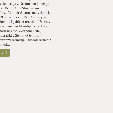
sodelovanju z Nacionalno komisijo
za UNESCO in Slovenskim
filozofskim društvom smo v četrtek,
19. novembra 2015 v Cankarjevem
domu v Ljubljani obeležili Unescov
Svetovni dan filozofije, ki je letos
nosil naslov: »Nevedni učitelj,
sokratski učitelj«. O temi so v
razpravi razmišljali filozofi različnih
smeri...
več