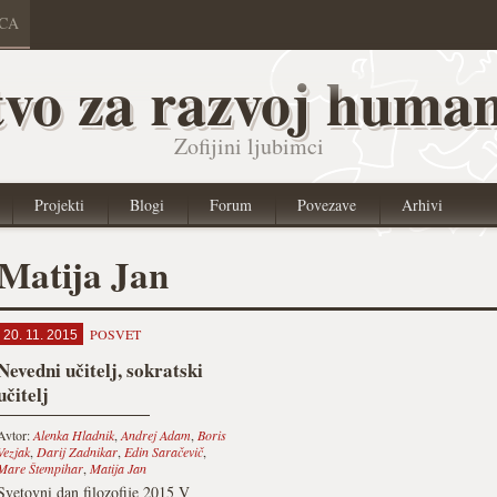
ICA
vo za razvoj human
Zofijini ljubimci
Projekti
Blogi
Forum
Povezave
Arhivi
Matija Jan
POSVET
20. 11. 2015
Nevedni učitelj, sokratski
učitelj
Avtor:
Alenka Hladnik
,
Andrej Adam
,
Boris
Vezjak
,
Darij Zadnikar
,
Edin Saračevič
,
Mare Štempihar
,
Matija Jan
Svetovni dan filozofije 2015 V