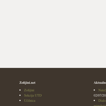
Zofijini.net
Aktualn
Zofijini
Nateč
Sekcija UTD
02/07/20
Učilnica
Dialo
mimikrijo