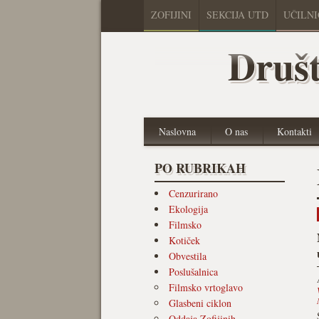
ZOFIJINI
SEKCIJA UTD
UČILN
Društ
Naslovna
O nas
Kontakti
PO RUBRIKAH
Cenzurirano
Ekologija
Filmsko
Kotiček
Obvestila
Poslušalnica
Filmsko vrtoglavo
Glasbeni ciklon
Oddaja Zofijinih