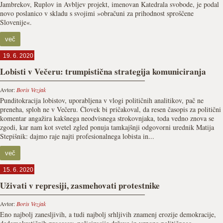
Jambrekov, Ruplov in Avbljev projekt, imenovan Katedrala svobode, je podal
novo poslanico v skladu s svojimi »obračuni za prihodnost sproščene
Slovenije«.
več
19. 6. 2020
Lobisti v Večeru: trumpistična strategija komuniciranja
Avtor:
Boris Vezjak
Punditokracija lobistov, uporabljena v vlogi političnih analitikov, pač ne
preneha, sploh ne v Večeru. Človek bi pričakoval, da resen časopis za politični
komentar angažira kakšnega neodvisnega strokovnjaka, toda vedno znova se
zgodi, kar nam kot svetel zgled ponuja tamkajšnji odgovorni urednik Matija
Stepišnik: dajmo raje najti profesionalnega lobista in...
več
15. 6. 2020
Uživati v represiji, zasmehovati protestnike
Avtor:
Boris Vezjak
Eno najbolj zanesljivih, a tudi najbolj srhljivih znamenj erozije demokracije,