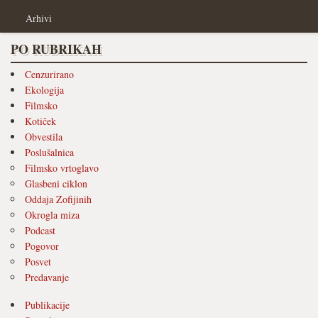
Arhivi
PO RUBRIKAH
Cenzurirano
Ekologija
Filmsko
Kotiček
Obvestila
Poslušalnica
Filmsko vrtoglavo
Glasbeni ciklon
Oddaja Zofijinih
Okrogla miza
Podcast
Pogovor
Posvet
Predavanje
Publikacije