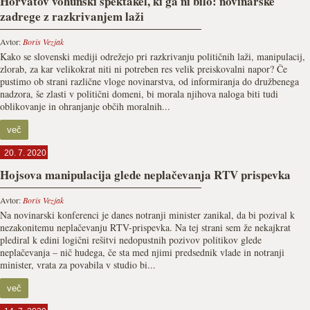
Horvatov vohunski spektakel, ki ga ni bilo: novinarske
zadrege z razkrivanjem laži
Avtor:
Boris Vezjak
Kako se slovenski mediji odrežejo pri razkrivanju političnih laži, manipulacij,
zlorab, za kar velikokrat niti ni potreben res velik preiskovalni napor? Če
pustimo ob strani različne vloge novinarstva, od informiranja do družbenega
nadzora, še zlasti v politični domeni, bi morala njihova naloga biti tudi
oblikovanje in ohranjanje občih moralnih...
več
20. 7. 2020
Hojsova manipulacija glede neplačevanja RTV prispevka
Avtor:
Boris Vezjak
Na novinarski konferenci je danes notranji minister zanikal, da bi pozival k
nezakonitemu neplačevanju RTV-prispevka. Na tej strani sem že nekajkrat
plediral k edini logični rešitvi nedopustnih pozivov politikov glede
neplačevanja – nič hudega, če sta med njimi predsednik vlade in notranji
minister, vrata za povabila v studio bi...
več