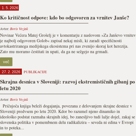
1. 5. 2026
Ko kritičnost odpove: kdo bo odgovoren za vrnitev Janše?
Avtor:
Boris Vezjak
Novinar Večera Matej Grošelj je v komentarju z naslovom »Za Janševo vrnitev
je najbolj odgovoren Golob« zapisal nekaj misli, ki zaradi specifičnosti
avtokastriranega medijskega ekosistema pri nas zvenijo skoraj kot herezija.
Zato mu moramo čestitati in upati, da ga ne sežgejo na grmadi.
več
PUBLIKACIJE
27. 2. 2026
Skrajna desnica v Sloveniji: razvoj ekstremističnih gibanj po
letu 2020
Avtor:
Boris Vezjak
Pričujoča knjiga beleži dogajanja, povezana z delovanjem skrajne desnice v
Sloveniji predvsem po letu 2020. Kdor bo razumel njeno dinamiko in
ideološko podstat razmaha skrajnih idej, bo zanesljivo tudi lažje dojel, zakaj se
slovenska politika v pomembnem delu radikalizira – seveda ni edina v Evropi
in to poteka...