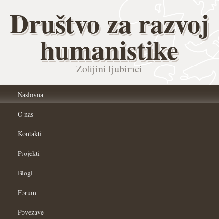
Društvo za razvoj
humanistike
Zofijini ljubimci
Naslovna
O nas
Kontakti
Projekti
Blogi
Forum
Povezave