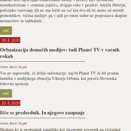
mimikretizirani v »rumene jopiče«, dvigajo roke v pozdrav Adolfu Hitlerju,
policijsko varovanje jih ne zna ločiti na več kot dva ali tri metre od mirnih
protestnikov, večina medijev pa v njih po enem tednu ne prepoznava skupine
neonacistov in radikalnih...
več
30. 6. 2020
Orbanizacija domačih medijev: tudi Planet TV v varnih
rokah
Avtor:
Boris Vezjak
Vse po napovedih, če držijo informacije, naj bi Planet TV že bil prodan
lastniku z medijskega območja Viktorja Orbana, kot poroča Slovenska
tiskovna agencija.
več
25. 6. 2020
Išče se predsednik. In njegovo zaupanje
Avtor:
Boris Vezjak
Medtem ko je predsednik republike kot slavnostni govornik na včerajšnji