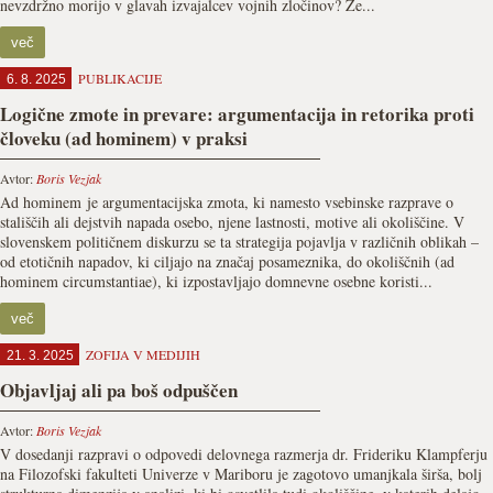
nevzdržno morijo v glavah izvajalcev vojnih zločinov? Že...
več
PUBLIKACIJE
6. 8. 2025
Logične zmote in prevare: argumentacija in retorika proti
človeku (ad hominem) v praksi
Avtor:
Boris Vezjak
Ad hominem je argumentacijska zmota, ki namesto vsebinske razprave o
stališčih ali dejstvih napada osebo, njene lastnosti, motive ali okoliščine. V
slovenskem političnem diskurzu se ta strategija pojavlja v različnih oblikah –
od etotičnih napadov, ki ciljajo na značaj posameznika, do okoliščnih (ad
hominem circumstantiae), ki izpostavljajo domnevne osebne koristi...
več
ZOFIJA V MEDIJIH
21. 3. 2025
Objavljaj ali pa boš odpuščen
Avtor:
Boris Vezjak
V dosedanji razpravi o odpovedi delovnega razmerja dr. Frideriku Klampferju
na Filozofski fakulteti Univerze v Mariboru je zagotovo umanjkala širša, bolj