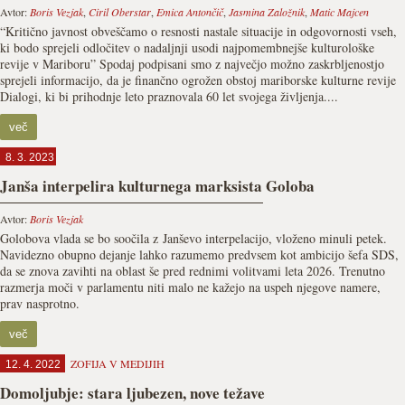
Avtor:
Boris Vezjak
,
Ciril Oberstar
,
Emica Antončič
,
Jasmina Založnik
,
Matic Majcen
“Kritično javnost obveščamo o resnosti nastale situacije in odgovornosti vseh,
ki bodo sprejeli odločitev o nadaljnji usodi najpomembnejše kulturološke
revije v Mariboru” Spodaj podpisani smo z največjo možno zaskrbljenostjo
sprejeli informacijo, da je finančno ogrožen obstoj mariborske kulturne revije
Dialogi, ki bi prihodnje leto praznovala 60 let svojega življenja....
več
8. 3. 2023
Janša interpelira kulturnega marksista Goloba
Avtor:
Boris Vezjak
Golobova vlada se bo soočila z Janševo interpelacijo, vloženo minuli petek.
Navidezno obupno dejanje lahko razumemo predvsem kot ambicijo šefa SDS,
da se znova zavihti na oblast še pred rednimi volitvami leta 2026. Trenutno
razmerja moči v parlamentu niti malo ne kažejo na uspeh njegove namere,
prav nasprotno.
več
ZOFIJA V MEDIJIH
12. 4. 2022
Domoljubje: stara ljubezen, nove težave