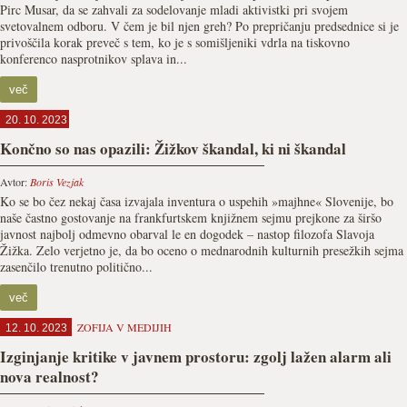
Pirc Musar, da se zahvali za sodelovanje mladi aktivistki pri svojem
svetovalnem odboru. V čem je bil njen greh? Po prepričanju predsednice si je
privoščila korak preveč s tem, ko je s somišljeniki vdrla na tiskovno
konferenco nasprotnikov splava in...
več
20. 10. 2023
Končno so nas opazili: Žižkov škandal, ki ni škandal
Avtor:
Boris Vezjak
Ko se bo čez nekaj časa izvajala inventura o uspehih »majhne« Slovenije, bo
naše častno gostovanje na frankfurtskem knjižnem sejmu prejkone za širšo
javnost najbolj odmevno obarval le en dogodek – nastop filozofa Slavoja
Žižka. Zelo verjetno je, da bo oceno o mednarodnih kulturnih presežkih sejma
zasenčilo trenutno politično...
več
ZOFIJA V MEDIJIH
12. 10. 2023
Izginjanje kritike v javnem prostoru: zgolj lažen alarm ali
nova realnost?