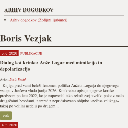
ARHIV DOGODKOV
Arhiv dogodkov (Zofijini ljubimci)
Boris Vezjak
PUBLIKACIJE
5. 6. 2026
Dialog kot krinka: Anže Logar med mimikrijo in
depolarizacijo
Avtor:
Boris Vezjak
Knjiga pred vami beleži fenomen politika Anžeta Logarja do njegovega
vstopa v Janševo vlado junija 2026. Konkretno opisuje njegove korake
predvsem po letu 2022, ko je napovedal tako rekoč svoj »veliki pok« z malo
drugačnimi besedami, namreč z nepričakovano obljubo »nečesa velikega«
takoj po volilni nedelji po drugem...
več
4. 5. 2026