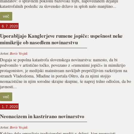
mandatov: o spravnem poklonu bazoviški fojbi, napovedanem dejanju
katastrofalnih posledic za slovensko državo in sploh našo manjšino...
več
6. 7. 2020
Uporabljajo Kanglerjeve rumene jopiče: uspešnost neke
mimikrije ob nasedlem novinarstvu
Avtor:
Boris Vezjak
Dogaja se popolna katastrofa slovenskega novinarstva: namesto, da bi
podvomilo v artistično točko, povezano z »rumenimi jopiči« in mimikrijo
protagonistov, je medijski mainstream navkljub prepričljivim razkritjem na
straneh Vladozloma, Mladine in portala Oštro, da za njimi stojijo
neonacistične in njim sorodne skrajne skupine, še naprej trdno odločen, da bo
javnosti...
več
1. 7. 2020
Neonacizem in kastrirano novinarstvo
Avtor:
Boris Vezjak
Kakšno delo opravljajo tradicionalni mediji v državi, kjer neonacisti,