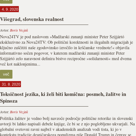
4. 9. 2020
Višegrad, slovenska realnost
Avtor:
Boris Vezjak
Nova24TV je pod naslovom »Madžarski zunanji minister Peter Szijjártó
ekskluzivno za Nova24TV: Ob politični korektnosti in ilegalnih migracijah je
ključno zaščititi naše zgodovinsko izročilo in krščanske vrednote!« objavila
informativno sočen pogovor, v katerem madžarski zunanji minister Peter
Szijjártó zelo naravnost definira bistvo recipročne »solidarnosti« med dvema
več kot naklonjenima...
več
31. 8. 2020
Toksičnost jezika, ki želi biti komična: posmeh, žalitve in
Spinoza
Avtor:
Boris Vezjak
Politika žalitev je vedno bolj navzoče področje politične retorike in slovenski
avtorji bi lahko napisali debele knjige, če bi se z njo poglobljeno ukvarjali. Na
globalni svetovni ravni najbrž v akademskih analizah vodi tista, ki jo v
kontekstu tradicije desničarskega populizma piše Donald Trump in čeprav se