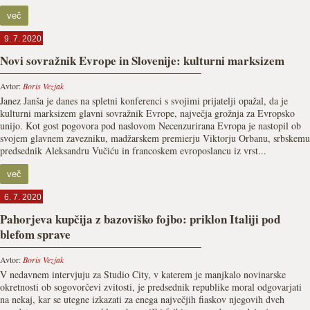
več
9. 7. 2020
Novi sovražnik Evrope in Slovenije: kulturni marksizem
Avtor:
Boris Vezjak
Janez Janša je danes na spletni konferenci s svojimi prijatelji opažal, da je
kulturni marksizem glavni sovražnik Evrope, največja grožnja za Evropsko
unijo. Kot gost pogovora pod naslovom Necenzurirana Evropa je nastopil ob
svojem glavnem zavezniku, madžarskem premierju Viktorju Orbanu, srbskemu
predsednik Aleksandru Vučiću in francoskem evroposlancu iz vrst...
več
6. 7. 2020
Pahorjeva kupčija z bazoviško fojbo: priklon Italiji pod
blefom sprave
Avtor:
Boris Vezjak
V nedavnem intervjuju za Studio City, v katerem je manjkalo novinarske
okretnosti ob sogovorčevi zvitosti, je predsednik republike moral odgovarjati
na nekaj, kar se utegne izkazati za enega največjih fiaskov njegovih dveh