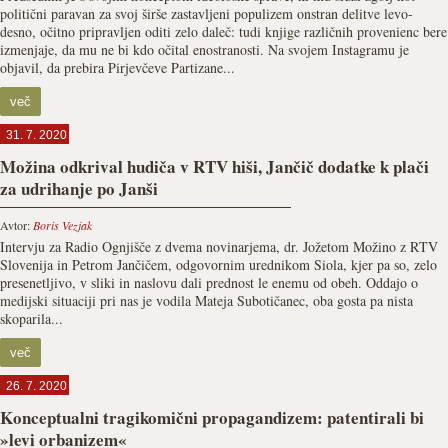
politični paravan za svoj širše zastavljeni populizem onstran delitve levo-
desno, očitno pripravljen oditi zelo daleč: tudi knjige različnih provenienc bere
izmenjaje, da mu ne bi kdo očital enostranosti. Na svojem Instagramu je
objavil, da prebira Pirjevčeve Partizane...
več
31. 7. 2020
Možina odkrival hudiča v RTV hiši, Jančič dodatke k plači
za udrihanje po Janši
Avtor:
Boris Vezjak
Intervju za Radio Ognjišče z dvema novinarjema, dr. Jožetom Možino z RTV
Slovenija in Petrom Jančičem, odgovornim urednikom Siola, kjer pa so, zelo
presenetljivo, v sliki in naslovu dali prednost le enemu od obeh. Oddajo o
medijski situaciji pri nas je vodila Mateja Subotičanec, oba gosta pa nista
skoparila...
več
26. 7. 2020
Konceptualni tragikomični propagandizem: patentirali bi
»levi orbanizem«