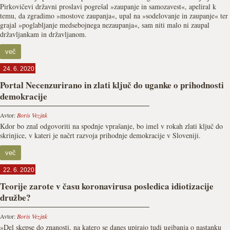
Pirkovičevi državni proslavi pogrešal »zaupanje in samozavest«, apeliral k
temu, da zgradimo »mostove zaupanja«, upal na »sodelovanje in zaupanje« ter
grajal »poglabljanje medsebojnega nezaupanja«, sam niti malo ni zaupal
državljankam in državljanom.
več
24. 6. 2020
Portal Necenzurirano in zlati ključ do uganke o prihodnosti
demokracije
Avtor:
Boris Vezjak
Kdor bo znal odgovoriti na spodnje vprašanje, bo imel v rokah zlati ključ do
skrinjice, v kateri je načrt razvoja prihodnje demokracije v Sloveniji.
več
22. 6. 2020
Teorije zarote v času koronavirusa posledica idiotizacije
družbe?
Avtor:
Boris Vezjak
»Del skepse do znanosti, na katero se danes upirajo tudi ugibanja o nastanku