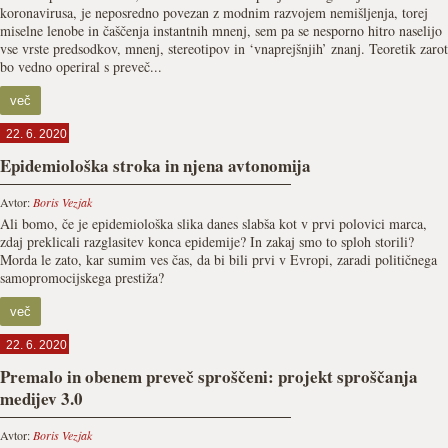
koronavirusa, je neposredno povezan z modnim razvojem nemišljenja, torej
miselne lenobe in čaščenja instantnih mnenj, sem pa se nesporno hitro naselijo
vse vrste predsodkov, mnenj, stereotipov in ‘vnaprejšnjih’ znanj. Teoretik zarot
bo vedno operiral s preveč...
več
22. 6. 2020
Epidemiološka stroka in njena avtonomija
Avtor:
Boris Vezjak
Ali bomo, če je epidemiološka slika danes slabša kot v prvi polovici marca,
zdaj preklicali razglasitev konca epidemije? In zakaj smo to sploh storili?
Morda le zato, kar sumim ves čas, da bi bili prvi v Evropi, zaradi političnega
samopromocijskega prestiža?
več
22. 6. 2020
Premalo in obenem preveč sproščeni: projekt sproščanja
medijev 3.0
Avtor:
Boris Vezjak