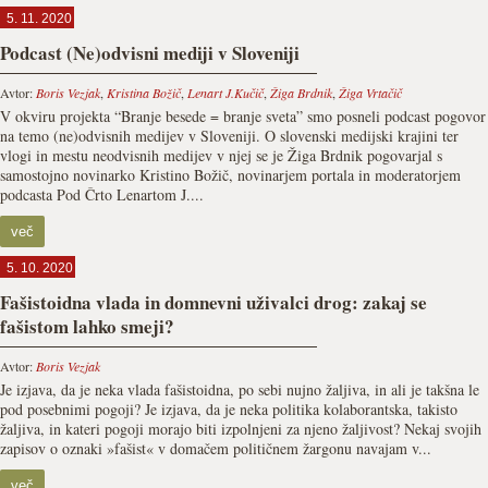
5. 11. 2020
Podcast (Ne)odvisni mediji v Sloveniji
Avtor:
Boris Vezjak
,
Kristina Božič
,
Lenart J.Kučič
,
Žiga Brdnik
,
Žiga Vrtačič
V okviru projekta “Branje besede = branje sveta” smo posneli podcast pogovor
na temo (ne)odvisnih medijev v Sloveniji. O slovenski medijski krajini ter
vlogi in mestu neodvisnih medijev v njej se je Žiga Brdnik pogovarjal s
samostojno novinarko Kristino Božič, novinarjem portala in moderatorjem
podcasta Pod Črto Lenartom J....
več
5. 10. 2020
Fašistoidna vlada in domnevni uživalci drog: zakaj se
fašistom lahko smeji?
Avtor:
Boris Vezjak
Je izjava, da je neka vlada fašistoidna, po sebi nujno žaljiva, in ali je takšna le
pod posebnimi pogoji? Je izjava, da je neka politika kolaborantska, takisto
žaljiva, in kateri pogoji morajo biti izpolnjeni za njeno žaljivost? Nekaj svojih
zapisov o oznaki »fašist« v domačem političnem žargonu navajam v...
več