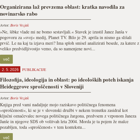
Organizirana laž prevzema oblast: kratka navodila za
novinarsko rabo
Avtor:
Boris Vezjak
»Ne, šibke vlade mi ne bomo sestavljali.« Stavek je izustil Janez Janša v
pogovoru za »svoj« medij, Planet TV. Bilo je 29. aprila in nismo ga slišali
prvič. Le na kaj ta izjava meri? Ima sploh smisel analizirati besede, za katere z
veliko predvidljivostjo vemo, da so namenjene novi...
več
PUBLIKACIJE
2. 5. 2026
Filozofija, ideologija in oblast: po ideoloških poteh iskanja
Heideggrove sproščenosti v Sloveniji
Avtor:
Boris Vezjak
Knjiga pred vami nadaljuje mojo raziskavo političnega fenomena
»sproščenosti«, ki se je v slovenski družbi v nekem trenutku zasidral kot
ključni označevalec novega političnega žargona, predvsem z vzponom Janeza
Janše in njegove SDS ob volitvah leta 2004. Morda je ta pojem že malce
pozabljen, toda »sproščenost« v tem kontekstu...
več