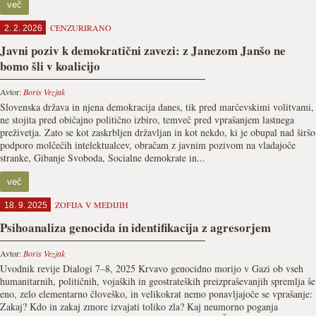
več
CENZURIRANO
2. 2. 2026
Javni poziv k demokratični zavezi: z Janezom Janšo ne
bomo šli v koalicijo
Avtor:
Boris Vezjak
Slovenska država in njena demokracija danes, tik pred marčevskimi volitvami,
ne stojita pred običajno politično izbiro, temveč pred vprašanjem lastnega
preživetja. Zato se kot zaskrbljen državljan in kot nekdo, ki je obupal nad širšo
podporo molčečih intelektualcev, obračam z javnim pozivom na vladajoče
stranke, Gibanje Svoboda, Socialne demokrate in...
več
ZOFIJA V MEDIJIH
18. 9. 2025
Psihoanaliza genocida in identifikacija z agresorjem
Avtor:
Boris Vezjak
Uvodnik revije Dialogi 7–8, 2025 Krvavo genocidno morijo v Gazi ob vseh
humanitarnih, političnih, vojaških in geostrateških preizpraševanjih spremlja še
eno, zelo elementarno človeško, in velikokrat nemo ponavljajoče se vprašanje:
Zakaj? Kdo in zakaj zmore izvajati toliko zla? Kaj neumorno poganja