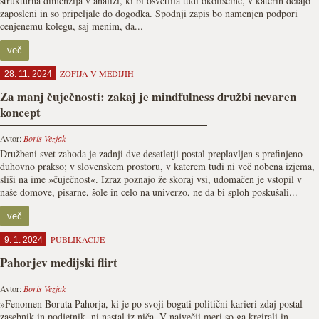
strukturna dimenzija v analizi, ki bi osvetlila tudi okoliščine, v katerih delajo
zaposleni in so pripeljale do dogodka. Spodnji zapis bo namenjen podpori
cenjenemu kolegu, saj menim, da...
več
ZOFIJA V MEDIJIH
28. 11. 2024
Za manj čuječnosti: zakaj je mindfulness družbi nevaren
koncept
Avtor:
Boris Vezjak
Družbeni svet zahoda je zadnji dve desetletji postal preplavljen s prefinjeno
duhovno prakso; v slovenskem prostoru, v katerem tudi ni več nobena izjema,
sliši na ime »čuječnost«. Izraz poznajo že skoraj vsi, udomačen je vstopil v
naše domove, pisarne, šole in celo na univerzo, ne da bi sploh poskušali...
več
PUBLIKACIJE
9. 1. 2024
Pahorjev medijski flirt
Avtor:
Boris Vezjak
»Fenomen Boruta Pahorja, ki je po svoji bogati politični karieri zdaj postal
zasebnik in podjetnik, ni nastal iz niča. V največji meri so ga kreirali in