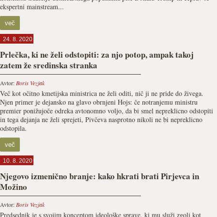
ekspertni mainstream...
več
24. 8. 2020
Prlečka, ki ne želi odstopiti: za njo potop, ampak takoj
zatem že sredinska stranka
Avtor:
Boris Vezjak
Več kot očitno kmetijska ministrica ne želi oditi, nič ji ne pride do živega.
Njen primer je dejansko na glavo obrnjeni Hojs: če notranjemu ministru
premier ponižujoče odreka avtonomno voljo, da bi smel nepreklicno odstopiti
in tega dejanja ne želi sprejeti, Pivčeva nasprotno nikoli ne bi nepreklicno
odstopila.
več
10. 8. 2020
Njegovo izmenično branje: kako hkrati brati Pirjevca in
Možino
Avtor:
Boris Vezjak
Predsednik je s svojim konceptom ideološke sprave, ki mu služi zgolj kot