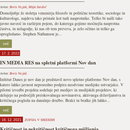
Avtor:
Boris Vezjak
,
Mitja Sardoč
Domoljubje že stoletja vznemirja filozofe in politične teoretike, sociologe in
kulturologe, najdeva tako pristaše kot tudi nasprotnike. Težko bi našli tako
javno navzoč in razširjen pojem, do katerega gojimo močnejša nasprotna
čustva, in nelagodje, ki nas ob tem preveva, je zelo očitno in težko ga
spregledamo. Stephen Nathanson je...
več
17. 2. 2022
IN MEDIA RES na spletni platformi Nov dan
Avtor:
Boris Vezjak
Inštitut Danes je nov dan je predstavil novo spletno platformo Nov dan, s
katero lahko javnost neposredno podpira neodvisne medijske ustvarjalce. V
pilotni izvedbi projekta sodeluje pet medijev in medijskih projektov, ki
delujejo na področjih preiskovalnega novinarstva, aktivnega državljanstva in
kritičnega pogleda na današnjo družbo. Bralci in bralke jih lahko...
več
ZOFIJA V MEDIJIH
16. 12. 2021
Kritičnost in nekritičnost kritičnega mišljenja