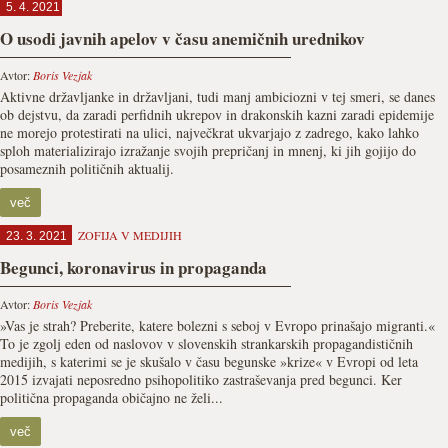
5. 4. 2021
O usodi javnih apelov v času anemičnih urednikov
Avtor:
Boris Vezjak
Aktivne državljanke in državljani, tudi manj ambiciozni v tej smeri, se danes
ob dejstvu, da zaradi perfidnih ukrepov in drakonskih kazni zaradi epidemije
ne morejo protestirati na ulici, največkrat ukvarjajo z zadrego, kako lahko
sploh materializirajo izražanje svojih prepričanj in mnenj, ki jih gojijo do
posameznih političnih aktualij.
več
ZOFIJA V MEDIJIH
23. 3. 2021
Begunci, koronavirus in propaganda
Avtor:
Boris Vezjak
»Vas je strah? Preberite, katere bolezni s seboj v Evropo prinašajo migranti.«
To je zgolj eden od naslovov v slovenskih strankarskih propagandističnih
medijih, s katerimi se je skušalo v času begunske »krize« v Evropi od leta
2015 izvajati neposredno psihopolitiko zastraševanja pred begunci. Ker
politična propaganda običajno ne želi...
več