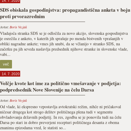
14. 7. 2020
SDS obiskala gospodinjstva: propagandistična anketa v boju
proti prvorazrednim
Avtor:
Boris Vezjak
Vladajoča stranka SDS se je odločila za novo akcijo, slovenska gospodinjstva
je osrečila z anketo, v katerih jih sprašuje po menda bistvenih vprašanjih v
obliki nagradne ankete; vmes jih snubi, da se včlanijo v stranko SDS, na
začetku pa jih seveda naslavlja predsednik njihove stranke in slovenske vlade,
vabi...
več
14. 7. 2020
Volčje kvote kot ime za politično vmešavanje v podjetja:
podpredsednik Nove Slovenije na čelu Darsa
Avtor:
Boris Vezjak
Od vlade, ki ekspresno vzpostavlja avtokratski režim, nihče ni pričakoval
ničesar drugega kot strogo delitev političnega plena tudi v segmentu
obvladovanja državnih podjetij. In res, zgodba se je ponovila tudi na čelu
Darsa po stari in dobro preverjeni recepturi političnega desanta z obema
znanima epizodama vred, le statisti so...