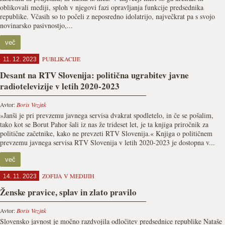
oblikovali mediji, sploh v njegovi fazi opravljanja funkcije predsednika
republike. Včasih so to počeli z neposredno idolatrijo, največkrat pa s svojo
novinarsko pasivnostjo,...
več
PUBLIKACIJE
11. 12. 2023
Desant na RTV Slovenija: politična ugrabitev javne
radiotelevizije v letih 2020-2023
Avtor:
Boris Vezjak
»Janši je pri prevzemu javnega servisa dvakrat spodletelo, in če se pošalim,
tako kot se Borut Pahor šali iz nas že trideset let, je ta knjiga priročnik za
politične začetnike, kako ne prevzeti RTV Slovenija.« Knjiga o političnem
prevzemu javnega servisa RTV Slovenija v letih 2020-2023 je dostopna v...
več
ZOFIJA V MEDIJIH
14. 11. 2023
Ženske pravice, splav in zlato pravilo
Avtor:
Boris Vezjak
Slovensko javnost je močno razdvojila odločitev predsednice republike Nataše