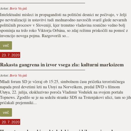
Avtor:
Boris Vezjak
Intelektualni misleci in propagandisti na politični desnici ne počivajo, v želji
po nevtralizaciji in ustavitvi tudi mednarodno navzočih svaril glede nevarnih
političnih procesov v Sloveniji, kjer trenutno vladavina resnično vedno bolj
spominja na trdo roko Viktorja Orbána, so zdaj režimu priskočili na pomoč z
invencijo novega pojma. Razgovorili so...
več
23. 7. 2020
Rakasta gangrena in izvor vsega zla: kulturni marksizem
Avtor:
Boris Vezjak
Mladi forum SD je včeraj ob 15:25, simbolnem času pričetka terorističnega
napada pred devetimi leti na Utoyi na Norveškem, predal DVD s filmom
Utøya, 22. julija, ekskluzivno poroča Vladimir Vodušek na svojem portalu
Topnews. Zgodilo se je na sedežu stranke SDS na Trstenjakovi ulici, tam so jih
pričakali prejemniki...
več
20. 7. 2020