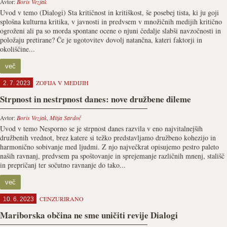
Avtor:
Boris Vezjak
Uvod v temo (Dialogi) Sta kritičnost in kritiškost, še posebej tista, ki ju goji
splošna kulturna kritika, v javnosti in predvsem v množičnih medijih kritično
ogroženi ali pa so morda spontane ocene o njuni čedalje slabši navzočnosti in
položaju pretirane? Če je ugotovitev dovolj natančna, kateri faktorji in
okoliščine...
več
ZOFIJA V MEDIJIH
2. 7. 2023
Strpnost in nestrpnost danes: nove družbene dileme
Avtor:
Boris Vezjak
,
Mitja Sardoč
Uvod v temo Nesporno se je strpnost danes razvila v eno najvitalnejših
družbenih vrednot, brez katere si težko predstavljamo družbeno kohezijo in
harmonično sobivanje med ljudmi. Z njo največkrat opisujemo pestro paleto
naših ravnanj, predvsem pa spoštovanje in sprejemanje različnih mnenj, stališč
in prepričanj ter sočutno ravnanje do tako...
več
CENZURIRANO
10. 6. 2023
Mariborska občina ne sme uničiti revije Dialogi