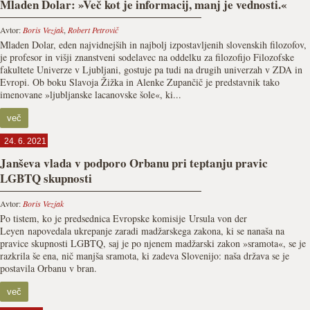
Mladen Dolar: »Več kot je informacij, manj je vednosti.«
Avtor:
Boris Vezjak
,
Robert Petrovič
Mladen Dolar, eden najvidnejših in najbolj izpostavljenih slovenskih filozofov,
je profesor in višji znanstveni sodelavec na oddelku za filozofijo Filozofske
fakultete Univerze v Ljubljani, gostuje pa tudi na drugih univerzah v ZDA in
Evropi. Ob boku Slavoja Žižka in Alenke Zupančič je predstavnik tako
imenovane »ljubljanske lacanovske šole«, ki...
več
24. 6. 2021
Janševa vlada v podporo Orbanu pri teptanju pravic
LGBTQ skupnosti
Avtor:
Boris Vezjak
Po tistem, ko je predsednica Evropske komisije Ursula von der
Leyen napovedala ukrepanje zaradi madžarskega zakona, ki se nanaša na
pravice skupnosti LGBTQ, saj je po njenem madžarski zakon »sramota«, se je
razkrila še ena, nič manjša sramota, ki zadeva Slovenijo: naša država se je
postavila Orbanu v bran.
več