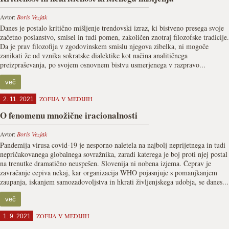
Avtor:
Boris Vezjak
Danes je postalo kritično mišljenje trendovski izraz, ki bistveno presega svoje
začetno poslanstvo, smisel in tudi pomen, zakoličen znotraj filozofske tradicije.
Da je prav filozofija v zgodovinskem smislu njegova zibelka, ni mogoče
zanikati že od vznika sokratske dialektike kot načina analitičnega
preizpraševanja, po svojem osnovnem bistvu usmerjenega v razpravo...
več
ZOFIJA V MEDIJIH
2. 11. 2021
O fenomenu množične iracionalnosti
Avtor:
Boris Vezjak
Pandemija virusa covid-19 je nesporno naletela na najbolj neprijetnega in tudi
nepričakovanega globalnega sovražnika, zaradi katerega je boj proti njej postal
na trenutke dramatično neuspešen. Slovenija ni nobena izjema. Čeprav je
zavračanje cepiva nekaj, kar organizacija WHO pojasnjuje s pomanjkanjem
zaupanja, iskanjem samozadovoljstva in hkrati življenjskega udobja, se danes...
več
ZOFIJA V MEDIJIH
1. 9. 2021