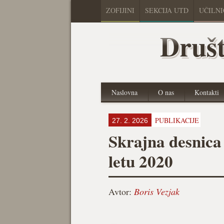
ZOFIJINI
SEKCIJA UTD
UČILN
Društ
Naslovna
O nas
Kontakti
PUBLIKACIJE
27. 2. 2026
Skrajna desnica 
letu 2020
Avtor:
Boris Vezjak