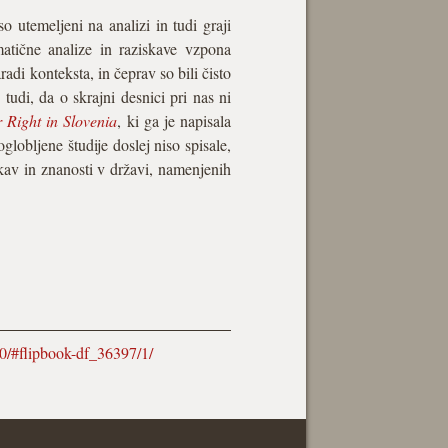
so utemeljeni na analizi in tudi graji
matične analize in raziskave vzpona
adi konteksta, in čeprav so bili čisto
 tudi, da o skrajni desnici pri nas ni
 Right in Slovenia
, ki ga je napisala
obljene študije doslej niso spisale,
kav in znanosti v državi, namenjenih
020/#flipbook-df_36397/1/