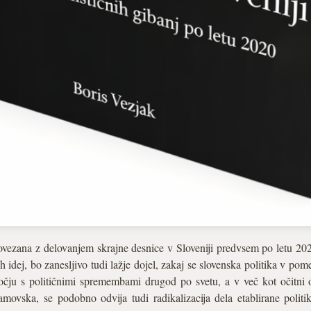
povezana z delovanjem skrajne desnice v Sloveniji predvsem po letu 
h idej, bo zanesljivo tudi lažje dojel, zakaj se slovenska politika v po
očju s političnimi spremembami drugod po svetu, a v več kot očitni o
amovska, se podobno odvija tudi radikalizacija dela etablirane politik