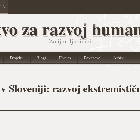
ICA
vo za razvoj human
Zofijini ljubimci
Projekti
Blogi
Forum
Povezave
Arhivi
v Sloveniji: razvoj ekstremistič