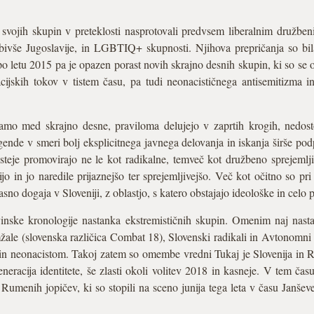
aj svojih skupin v preteklosti nasprotovali predvsem liberalnim družb
 bivše Jugoslavije, in LGBTIQ+ skupnosti. Njihova prepričanja so bila
po letu 2015 pa je opazen porast novih skrajno desnih skupin, ki so se 
cijskih tokov v tistem času, pa tudi neonacističnega antisemitizma in
čamo med skrajno desne, praviloma delujejo v zaprtih krogih, nedosto
nde v smeri bolj eksplicitnega javnega delovanja in iskanja širše podp
eje promovirajo ne le kot radikalne, temveč kot družbeno sprejemljiv
 in jo naredile prijaznejšo ter sprejemljivejšo. Več kot očitno so p
časno dogaja v Sloveniji, z oblastjo, s katero obstajajo ideološke in celo
inske kronologije nastanka ekstremističnih skupin. Omenim naj nast
 (slovenska različica Combat 18), Slovenski radikali in Avtonomni na
 in neonacistom. Takoj zatem so omembe vredni Tukaj je Slovenija in Ra
eracija identitete, še zlasti okoli volitev 2018 in kasneje. V tem čas
umenih jopičev, ki so stopili na sceno junija tega leta v času Janševe