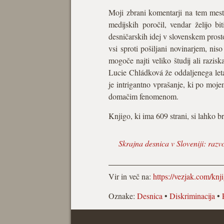
Moji zbrani komentarji na tem mestu 
medijskih poročil, vendar želijo b
desničarskih idej v slovenskem prosto
vsi sproti pošiljani novinarjem, niso
mogoče najti veliko študij ali razis
Lucie Chládková že oddaljenega leta
je intrigantno vprašanje, ki po moj
domačim fenomenom.
Knjigo, ki ima 609 strani, si lahko 
Skrajna desnica v Sloveniji: razv
Vir in več na:
https://vezjak.com/knj
Oznake:
Desnica
•
Diskriminacija
•