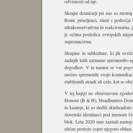
odvisnosti od nje.
Skrajni desničarji pri nas so znotr
Romi, priseljenci, zlasti s področja
ultrakonservativna in reakcionarna, 
je očitna posledica evropskih migra
supremacizma.
Skupine in subkulture, ki jih uvrš
zadnjih letih zaznamo spremembo age
dogodkov. V ta namen se vse pogost
močno spremenile svojo komunikacijo
etabliranih strank ali celo, kot se ob
V tej knjigi ne obravnavam zgodov
Honour (B & H), Headhunters Domžale
in kasneje, ki so sledili skinheadom
slovenski identitarci pod imenom Gen
blok. Leta 2020 smo zaznali nastop R
ulične proteste zoper njegovo oblast.