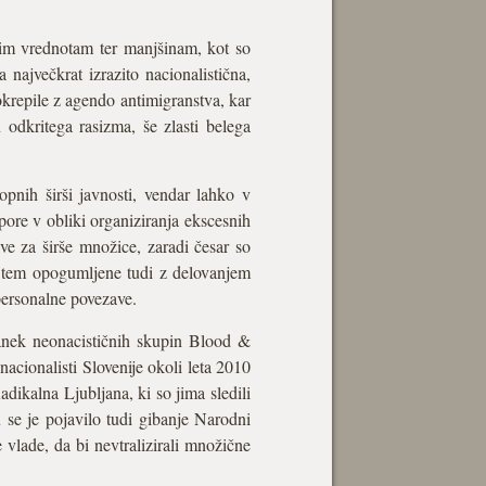
enim vrednotam ter manjšinam, kot so
 največkrat izrazito nacionalistična,
okrepile z agendo antimigranstva, kar
 odkritega rasizma, še zlasti belega
pnih širši javnosti, vendar lahko v
ore v obliki organiziranja ekscesnih
e za širše množice, zaradi česar so
ri tem opogumljene tudi z delovanjem
 personalne povezave.
anek neonacističnih skupin Blood &
cionalisti Slovenije okoli leta 2010
dikalna Ljubljana, ki so jima sledili
u se je pojavilo tudi gibanje Narodni
 vlade, da bi nevtralizirali množične