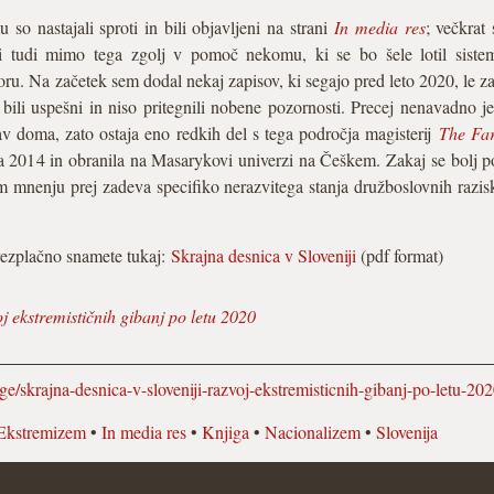
so nastajali sproti in bili objavljeni na strani
In media res
; večkrat 
iti tudi mimo tega zgolj v pomoč nekomu, ki se bo šele lotil siste
ru. Na začetek sem dodal nekaj zapisov, ki segajo pred leto 2020, le zar
 bili uspešni in niso pritegnili nobene pozornosti. Precej nenavadno je
kav doma, zato ostaja eno redkih del s tega področja magisterij
The Far
 2014 in obranila na Masarykovi univerzi na Češkem. Zakaj se bolj pogl
em mnenju prej zadeva specifiko nerazvitega stanja družboslovnih razis
brezplačno snamete tukaj:
Skrajna desnica v Sloveniji
(pdf format)
oj ekstremističnih gibanj po letu 2020
ige/skrajna-desnica-v-sloveniji-razvoj-ekstremisticnih-gibanj-po-letu-2
Ekstremizem
•
In media res
•
Knjiga
•
Nacionalizem
•
Slovenija