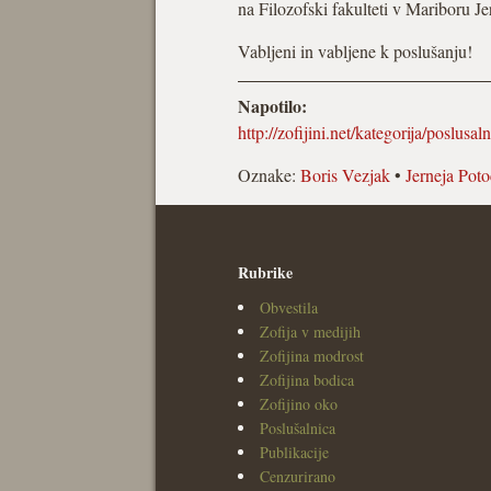
na Filozofski fakulteti v Mariboru J
Vabljeni in vabljene k poslušanju!
Napotilo:
http://zofijini.net/kategorija/poslusal
Oznake:
Boris Vezjak
•
Jerneja Poto
Rubrike
Obvestila
Zofija v medijih
Zofijina modrost
Zofijina bodica
Zofijino oko
Poslušalnica
Publikacije
Cenzurirano