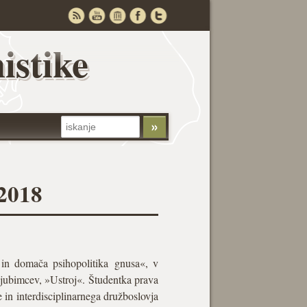
istike
 2018
in domača psihopolitika gnusa«, v
ljubimcev, »Ustroj«. Študentka prava
e in interdisciplinarnega družboslovja