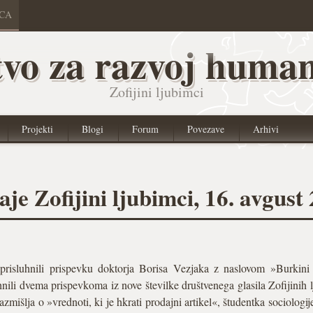
ICA
vo za razvoj human
Zofijini ljubimci
Projekti
Blogi
Forum
Povezave
Arhivi
e Zofijini ljubimci, 16. avgust
isluhnili prispevku doktorja Borisa Vezjaka z naslovom »Burkini 
nili dvema prispevkoma iz nove številke društvenega glasila Zofijinih 
išlja o »vrednoti, ki je hkrati prodajni artikel«, študentka sociologij