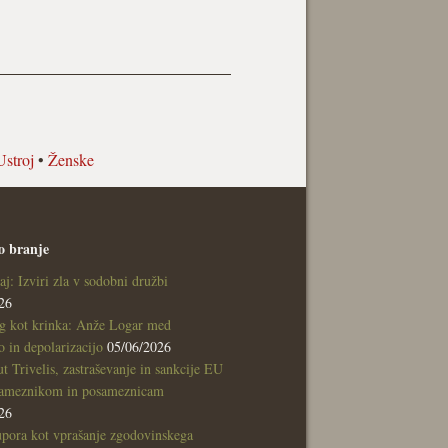
Ustroj
•
Ženske
o branje
aj: Izviri zla v sodobni družbi
26
g kot krinka: Anže Logar med
 in depolarizacijo
05/06/2026
tut Trivelis, zastraševanje in sankcije EU
sameznikom in posameznicam
26
pora kot vprašanje zgodovinskega