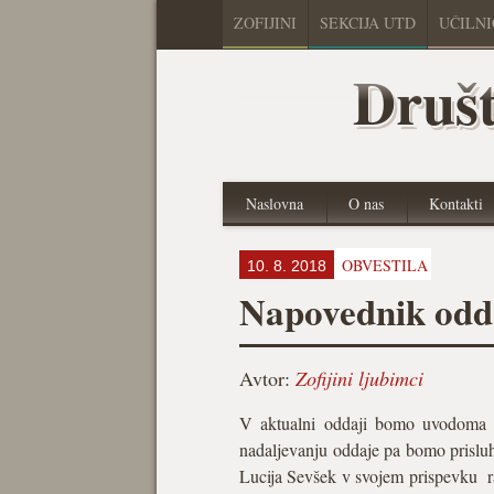
ZOFIJINI
SEKCIJA UTD
UČILN
Društ
Naslovna
O nas
Kontakti
OBVESTILA
10. 8. 2018
Napovednik oddaj
Avtor:
Zofijini ljubimci
V aktualni oddaji bomo uvodoma pr
nadaljevanju oddaje pa bomo prisluh
Lucija Sevšek v svojem prispevku razm