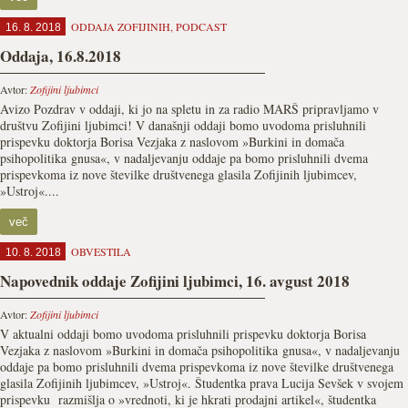
ODDAJA ZOFIJINIH
,
PODCAST
16. 8. 2018
Oddaja, 16.8.2018
Avtor:
Zofijini ljubimci
Avizo Pozdrav v oddaji, ki jo na spletu in za radio MARŠ pripravljamo v
društvu Zofijini ljubimci! V današnji oddaji bomo uvodoma prisluhnili
prispevku doktorja Borisa Vezjaka z naslovom »Burkini in domača
psihopolitika gnusa«, v nadaljevanju oddaje pa bomo prisluhnili dvema
prispevkoma iz nove številke društvenega glasila Zofijinih ljubimcev,
»Ustroj«....
več
OBVESTILA
10. 8. 2018
Napovednik oddaje Zofijini ljubimci, 16. avgust 2018
Avtor:
Zofijini ljubimci
V aktualni oddaji bomo uvodoma prisluhnili prispevku doktorja Borisa
Vezjaka z naslovom »Burkini in domača psihopolitika gnusa«, v nadaljevanju
oddaje pa bomo prisluhnili dvema prispevkoma iz nove številke društvenega
glasila Zofijinih ljubimcev, »Ustroj«. Študentka prava Lucija Sevšek v svojem
prispevku razmišlja o »vrednoti, ki je hkrati prodajni artikel«, študentka