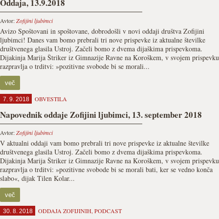
Oddaja, 13.9.2018
Avtor:
Zofijini ljubimci
Avizo Spoštovani in spoštovane, dobrodošli v novi oddaji društva Zofijini
ljubimci! Danes vam bomo prebrali tri nove prispevke iz aktualne številke
društvenega glasila Ustroj. Začeli bomo z dvema dijaškima prispevkoma.
Dijakinja Marija Štriker iz Gimnazije Ravne na Koroškem, v svojem prispevku
razpravlja o trditvi: »pozitivne svobode bi se morali...
več
OBVESTILA
7. 9. 2018
Napovednik oddaje Zofijini ljubimci, 13. september 2018
Avtor:
Zofijini ljubimci
V aktualni oddaji vam bomo prebrali tri nove prispevke iz aktualne številke
društvenega glasila Ustroj. Začeli bomo z dvema dijaškima prispevkoma.
Dijakinja Marija Štriker iz Gimnazije Ravne na Koroškem, v svojem prispevku
razpravlja o trditvi: »pozitivne svobode bi se morali bati, ker se vedno konča
slabo«, dijak Tilen Kolar...
več
ODDAJA ZOFIJINIH
,
PODCAST
30. 8. 2018