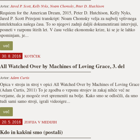
Avtor:
Jared P. Scott
,
Kelly Nyks
,
Noam Chomsky
,
Peter D. Hutchison
Requiem for the American Dream, 2015, Peter D. Hutchison, Kelly Nyks,
Jared P. Scott Prirejeni transkript: Noam Chomsky velja za najbolj vplivnega
intelektualca našega časa. To so njegovi zadnji daljši dokumentirani intervjuji,
posneti v razponu štirih let. V času velike ekonomske krize, ki se je še lahko
spominjam, je...
več
KOTIČEK
30. 8. 2016
All Watched Over by Machines of Loving Grace, 3. del
Avtor:
Adam Curtis
Opica v stroju in stroj v opici All Watched Over by Machines of Loving Grace
(Adam Curtis, 2011) To je zgodba o vzponu strojev in zakaj nihče več ne
verjame, da je mogoče svet spremeniti na bolje. Kako smo se odločili, da smo
tudi sami samo stroji, igrali videoigre...
več
ZOFIJA V MEDIJIH
20. 5. 2016
Kdo in kakšni smo (postali)