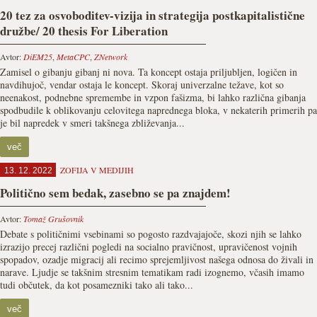
20 tez za osvoboditev-vizija in strategija postkapitalistične
družbe/ 20 thesis For Liberation
Avtor:
DiEM25
,
MetaCPC
,
ZNetwork
Zamisel o gibanju gibanj ni nova. Ta koncept ostaja priljubljen, logičen in
navdihujoč, vendar ostaja le koncept. Skoraj univerzalne težave, kot so
neenakost, podnebne spremembe in vzpon fašizma, bi lahko različna gibanja
spodbudile k oblikovanju celovitega naprednega bloka, v nekaterih primerih pa
je bil napredek v smeri takšnega zbliževanja...
več
ZOFIJA V MEDIJIH
13. 12. 2022
Politično sem bedak, zasebno se pa znajdem!
Avtor:
Tomaž Grušovnik
Debate s političnimi vsebinami so pogosto razdvajajoče, skozi njih se lahko
izrazijo precej različni pogledi na socialno pravičnost, upravičenost vojnih
spopadov, ozadje migracij ali recimo sprejemljivost našega odnosa do živali in
narave. Ljudje se takšnim stresnim tematikam radi izognemo, včasih imamo
tudi občutek, da kot posamezniki tako ali tako...
več