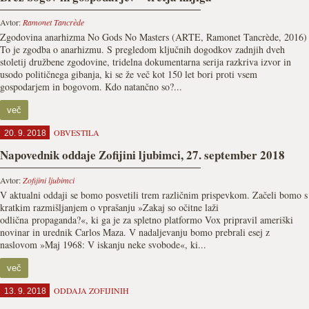
Avtor:
Ramonet Tancrède
Zgodovina anarhizma No Gods No Masters (ARTE, Ramonet Tancrède, 2016)
To je zgodba o anarhizmu. S pregledom ključnih dogodkov zadnjih dveh
stoletij družbene zgodovine, tridelna dokumentarna serija razkriva izvor in
usodo političnega gibanja, ki se že več kot 150 let bori proti vsem
gospodarjem in bogovom. Kdo natančno so?...
več
OBVESTILA
20. 9. 2018
Napovednik oddaje Zofijini ljubimci, 27. september 2018
Avtor:
Zofijini ljubimci
V aktualni oddaji se bomo posvetili trem različnim prispevkom. Začeli bomo s
kratkim razmišljanjem o vprašanju »Zakaj so očitne laži
odlična propaganda?«, ki ga je za spletno platformo Vox pripravil ameriški
novinar in urednik Carlos Maza. V nadaljevanju bomo prebrali esej z
naslovom »Maj 1968: V iskanju neke svobode«, ki...
več
ODDAJA ZOFIJINIH
13. 9. 2018