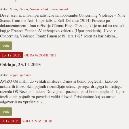
Avtor:
Frantz Fanon
,
Gayatri Chakravorty Spivak
Devet scen iz anti-imperialistične samoobrambe Concerning Violence – Nine
Scenes from the Anti-Imperialistic Self-Defense (2014) Povzeto po
dokumentarnem filmu režiserja Görana Huga Olssona, ki je nastal na osnovi
knjige Frantza Fanona »V suženjstvo zakleti« (Upor prekletih). Uvod v
Concerning Violence Frantz Fanon je bil leta 1925 rojen na karibskem...
več
ODDAJA ZOFIJINIH
15. 12. 2015
Oddaja, 25.11.2015
Avtor:
Zofijini ljubimci
AVIZO Od malih do velikih mislecev Danes si bomo pogledali, kako ob
nekaterih filozofskih pojmih razmišljajo učenci prvega, drugega in tretjega
razreda OŠ Neznanih talcev Dravograd, pozneje, pa si bomo pogledali kaj so
imeli o teh pojmih za povedati veliki filozof. Prisluhnimo kaj so otroci
odgovorili na vprašanja: »...
več
ZOFIJA V MEDIJIH
8. 12. 2015