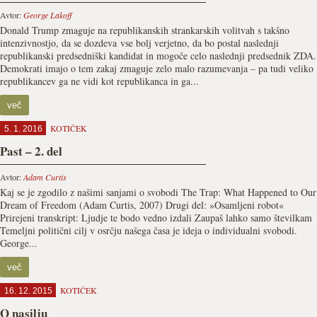
Avtor:
George Lakoff
Donald Trump zmaguje na republikanskih strankarskih volitvah s takšno
intenzivnostjo, da se dozdeva vse bolj verjetno, da bo postal naslednji
republikanski predsedniški kandidat in mogoče celo naslednji predsednik ZDA.
Demokrati imajo o tem zakaj zmaguje zelo malo razumevanja – pa tudi veliko
republikancev ga ne vidi kot republikanca in ga...
več
KOTIČEK
5. 1. 2016
Past – 2. del
Avtor:
Adam Curtis
Kaj se je zgodilo z našimi sanjami o svobodi The Trap: What Happened to Our
Dream of Freedom (Adam Curtis, 2007) Drugi del: »Osamljeni robot«
Prirejeni transkript: Ljudje te bodo vedno izdali Zaupaš lahko samo številkam
Temeljni politični cilj v osrčju našega časa je ideja o individualni svobodi.
George...
več
KOTIČEK
16. 12. 2015
O nasilju