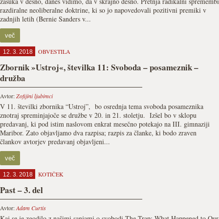
zasuka v desno, danes vidimo, da v skrajno desno. Pretnja radikalni spremembi
razdiralne neoliberalne doktrine, ki so jo napovedovali pozitivni premiki v
zadnjih letih (Bernie Sanders v...
več
OBVESTILA
12. 3. 2018
Zbornik »Ustroj«, številka 11: Svoboda – posameznik –
družba
Avtor:
Zofijini ljubimci
V 11. številki zbornika “Ustroj”, bo osrednja tema svoboda posameznika
znotraj spreminjajoče se družbe v 20. in 21. stoletju. Izšel bo v sklopu
predavanj, ki pod istim naslovom enkrat mesečno potekajo na III. gimnaziji
Maribor. Zato objavljamo dva razpisa; razpis za članke, ki bodo zraven
člankov avtorjev predavanj objavljeni...
več
KOTIČEK
12. 3. 2018
Past – 3. del
Avtor:
Adam Curtis
Kaj se je zgodilo z našimi sanjami o svobodi The Trap: What Happened to Our