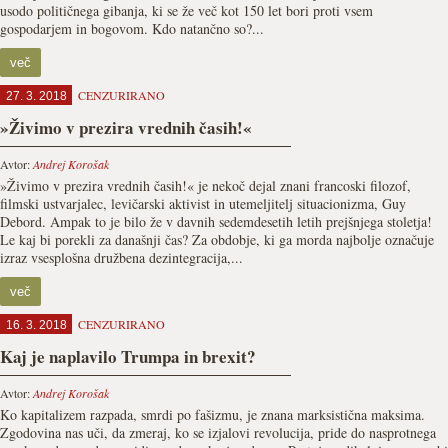
usodo političnega gibanja, ki se že več kot 150 let bori proti vsem
gospodarjem in bogovom. Kdo natančno so?...
več
CENZURIRANO
27. 3. 2018
»Živimo v prezira vrednih časih!«
Avtor:
Andrej Korošak
»Živimo v prezira vrednih časih!« je nekoč dejal znani francoski filozof,
filmski ustvarjalec, levičarski aktivist in utemeljitelj situacionizma, Guy
Debord. Ampak to je bilo že v davnih sedemdesetih letih prejšnjega stoletja!
Le kaj bi porekli za današnji čas? Za obdobje, ki ga morda najbolje označuje
izraz vsesplošna družbena dezintegracija,...
več
CENZURIRANO
16. 3. 2018
Kaj je naplavilo Trumpa in brexit?
Avtor:
Andrej Korošak
Ko kapitalizem razpada, smrdi po fašizmu, je znana marksistična maksima.
Zgodovina nas uči, da zmeraj, ko se izjalovi revolucija, pride do nasprotnega