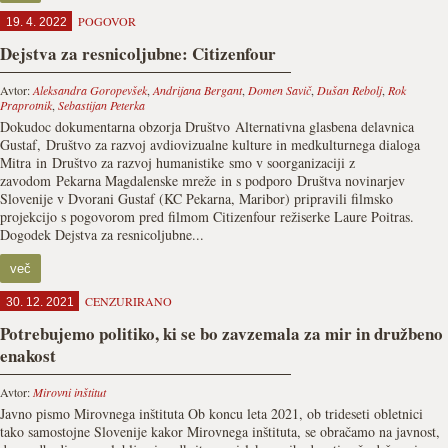
POGOVOR
19. 4. 2022
Dejstva za resnicoljubne: Citizenfour
Avtor:
Aleksandra Goropevšek
,
Andrijana Bergant
,
Domen Savič
,
Dušan Rebolj
,
Rok
Praprotnik
,
Sebastijan Peterka
Dokudoc dokumentarna obzorja Društvo Alternativna glasbena delavnica
Gustaf, Društvo za razvoj avdiovizualne kulture in medkulturnega dialoga
Mitra in Društvo za razvoj humanistike smo v soorganizaciji z
zavodom Pekarna Magdalenske mreže in s podporo Društva novinarjev
Slovenije v Dvorani Gustaf (KC Pekarna, Maribor) pripravili filmsko
projekcijo s pogovorom pred filmom Citizenfour režiserke Laure Poitras.
Dogodek Dejstva za resnicoljubne...
več
CENZURIRANO
30. 12. 2021
Potrebujemo politiko, ki se bo zavzemala za mir in družbeno
enakost
Avtor:
Mirovni inštitut
Javno pismo Mirovnega inštituta Ob koncu leta 2021, ob trideseti obletnici
tako samostojne Slovenije kakor Mirovnega inštituta, se obračamo na javnost,