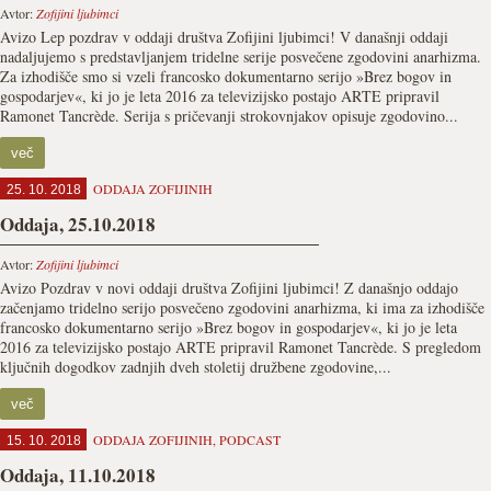
Avtor:
Zofijini ljubimci
Avizo Lep pozdrav v oddaji društva Zofijini ljubimci! V današnji oddaji
nadaljujemo s predstavljanjem tridelne serije posvečene zgodovini anarhizma.
Za izhodišče smo si vzeli francosko dokumentarno serijo »Brez bogov in
gospodarjev«, ki jo je leta 2016 za televizijsko postajo ARTE pripravil
Ramonet Tancrède. Serija s pričevanji strokovnjakov opisuje zgodovino...
več
ODDAJA ZOFIJINIH
25. 10. 2018
Oddaja, 25.10.2018
Avtor:
Zofijini ljubimci
Avizo Pozdrav v novi oddaji društva Zofijini ljubimci! Z današnjo oddajo
začenjamo tridelno serijo posvečeno zgodovini anarhizma, ki ima za izhodišče
francosko dokumentarno serijo »Brez bogov in gospodarjev«, ki jo je leta
2016 za televizijsko postajo ARTE pripravil Ramonet Tancrède. S pregledom
ključnih dogodkov zadnjih dveh stoletij družbene zgodovine,...
več
ODDAJA ZOFIJINIH
,
PODCAST
15. 10. 2018
Oddaja, 11.10.2018