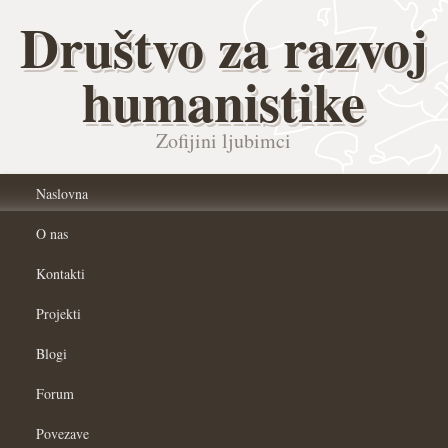
Društvo za razvoj
humanistike
Zofijini ljubimci
Naslovna
O nas
Kontakti
Projekti
Blogi
Forum
Povezave