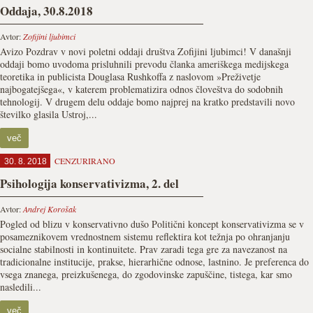
Oddaja, 30.8.2018
Avtor:
Zofijini ljubimci
Avizo Pozdrav v novi poletni oddaji društva Zofijini ljubimci! V današnji
oddaji bomo uvodoma prisluhnili prevodu članka ameriškega medijskega
teoretika in publicista Douglasa Rushkoffa z naslovom »Preživetje
najbogatejšega«, v katerem problematizira odnos človeštva do sodobnih
tehnologij. V drugem delu oddaje bomo najprej na kratko predstavili novo
številko glasila Ustroj,...
več
CENZURIRANO
30. 8. 2018
Psihologija konservativizma, 2. del
Avtor:
Andrej Korošak
Pogled od blizu v konservativno dušo Politični koncept konservativizma se v
posameznikovem vrednostnem sistemu reflektira kot težnja po ohranjanju
socialne stabilnosti in kontinuitete. Prav zaradi tega gre za navezanost na
tradicionalne institucije, prakse, hierarhične odnose, lastnino. Je preferenca do
vsega znanega, preizkušenega, do zgodovinske zapuščine, tistega, kar smo
nasledili...
več