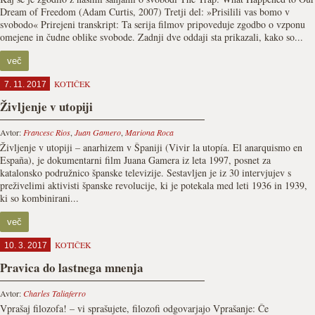
Dream of Freedom (Adam Curtis, 2007) Tretji del: »Prisilili vas bomo v
svobodo« Prirejeni transkript: Ta serija filmov pripoveduje zgodbo o vzponu
omejene in čudne oblike svobode. Zadnji dve oddaji sta prikazali, kako so...
več
KOTIČEK
7. 11. 2017
Življenje v utopiji
Avtor:
Francesc Rios
,
Juan Gamero
,
Mariona Roca
Življenje v utopiji – anarhizem v Španiji (Vivir la utopía. El anarquismo en
España), je dokumentarni film Juana Gamera iz leta 1997, posnet za
katalonsko podružnico španske televizije. Sestavljen je iz 30 intervjujev s
preživelimi aktivisti španske revolucije, ki je potekala med leti 1936 in 1939,
ki so kombinirani...
več
KOTIČEK
10. 3. 2017
Pravica do lastnega mnenja
Avtor:
Charles Taliaferro
Vprašaj filozofa! – vi sprašujete, filozofi odgovarjajo Vprašanje: Če