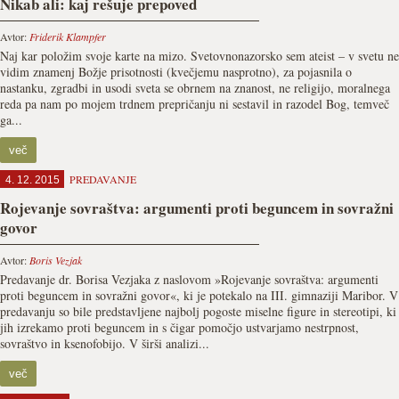
Nikab ali: kaj rešuje prepoved
Avtor:
Friderik Klampfer
Naj kar položim svoje karte na mizo. Svetovnonazorsko sem ateist – v svetu ne
vidim znamenj Božje prisotnosti (kvečjemu nasprotno), za pojasnila o
nastanku, zgradbi in usodi sveta se obrnem na znanost, ne religijo, moralnega
reda pa nam po mojem trdnem prepričanju ni sestavil in razodel Bog, temveč
ga...
več
PREDAVANJE
4. 12. 2015
Rojevanje sovraštva: argumenti proti beguncem in sovražni
govor
Avtor:
Boris Vezjak
Predavanje dr. Borisa Vezjaka z naslovom »Rojevanje sovraštva: argumenti
proti beguncem in sovražni govor«, ki je potekalo na III. gimnaziji Maribor. V
predavanju so bile predstavljene najbolj pogoste miselne figure in stereotipi, ki
jih izrekamo proti beguncem in s čigar pomočjo ustvarjamo nestrpnost,
sovraštvo in ksenofobijo. V širši analizi...
več