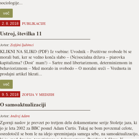
sociologije...
več
PUBLIKACIJE
2. 8. 2018
Ustroj, številka 11
Avtor:
Zofijini ljubimci
KLIKNI NA SLIKO (PDF) Iz vsebine: Uvodnik – Pozitivne svobode bi se
morali bati, ker se vedno konča slabo – (Ne)socialna država – piarovka
kapitalizma? (Dost’ mam!) – Sartre med libertarizmom, determinizmom in
behaviorizmom – Med moralo in svobodo – O moralni sreči – Vrednota in
prodajni artikel hkrati...
več
ZOFIJA V MEDIJIH
9. 5. 2018
O samoaktualizaciji
Avtor:
Andrej Adam
Zgornji naslov je prevzet po tretjem delu dokumentarne serije Stoletje jaza, ki
jo je leta 2002 za BBC posnel Adam Curtis. Tukaj ne bom povzemal celote,
osredotočil se bom le na idejo spreminjanja samega sebe, na samoaktualizacijo,