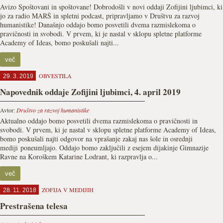
Avizo Spoštovani in spoštovane! Dobrodošli v novi oddaji Zofijini ljubimci, ki
jo za radio MARŠ in spletni podcast, pripravljamo v Društvu za razvoj
humanistike! Današnjo oddajo bomo posvetili dvema razmislekoma o
pravičnosti in svobodi. V prvem, ki je nastal v sklopu spletne platforme
Academy of Ideas, bomo poskušali najti...
več
OBVESTILA
29. 3. 2019
Napovednik oddaje Zofijini ljubimci, 4. april 2019
Avtor:
Društvo za razvoj humanistike
Aktualno oddajo bomo posvetili dvema razmislekoma o pravičnosti in
svobodi. V prvem, ki je nastal v sklopu spletne platforme Academy of Ideas,
bomo poskušali najti odgovor na vprašanje zakaj nas šole in osrednji
mediji poneumljajo. Oddajo bomo zaključili z esejem dijakinje Gimnazije
Ravne na Koroškem Katarine Lodrant, ki razpravlja o...
več
ZOFIJA V MEDIJIH
28. 11. 2018
Prestrašena telesa