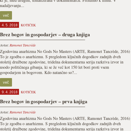
ki je, med drugim, tematizirana v dokumentarcu. Preidimo k filmu. V
nadaljevanju...
več
KOTIČEK
4. 5. 2018
Brez bogov in gospodarjev – druga knjiga
Avtor:
Ramonet Tancrède
Zgodovina anarhizma No Gods No Masters (ARTE, Ramonet Tancrède, 2016)
To je zgodba o anarhizmu. S pregledom ključnih dogodkov zadnjih dveh
stoletij družbene zgodovine, tridelna dokumentarna serija razkriva izvor in
usodo političnega gibanja, ki se že več kot 150 let bori proti vsem
gospodarjem in bogovom. Kdo natančno so?...
več
KOTIČEK
9. 4. 2018
Brez bogov in gospodarjev – prva knjiga
Avtor:
Ramonet Tancrède
Zgodovina anarhizma No Gods No Masters (ARTE, Ramonet Tancrède, 2016)
To je zgodba o anarhizmu. S pregledom ključnih dogodkov zadnjih dveh
stoletij družbene zgodovine, tridelna dokumentarna serija razkriva izvor in