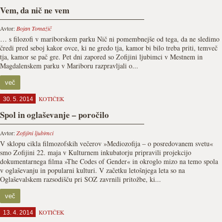
Vem, da nič ne vem
Avtor:
Bojan Tomažič
… s filozofi v mariborskem parku Nič ni pomembnejše od tega, da ne sledimo
čredi pred seboj kakor ovce, ki ne gredo tja, kamor bi bilo treba priti, temveč
tja, kamor se pač gre. Pet dni zapored so Zofijini ljubimci v Mestnem in
Magdalenskem parku v Mariboru razpravljali o...
več
KOTIČEK
30. 5. 2014
Spol in oglaševanje – poročilo
Avtor:
Zofijini ljubimci
V sklopu cikla filmozofskih večerov »Mediozofija – o posredovanem svetu«
smo Zofijini 22. maja v Kulturnem inkubatorju pripravili projekcijo
dokumentarnega filma »The Codes of Gender« in okroglo mizo na temo spola
v oglaševanju in popularni kulturi. V začetku letošnjega leta so na
Oglaševalskem razsodišču pri SOZ zavrnili pritožbe, ki...
več
KOTIČEK
13. 4. 2014