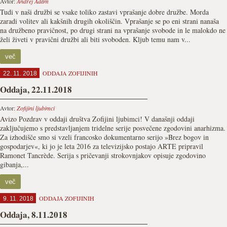
Avtor:
Andrej Adam
Tudi v naši družbi se vsake toliko zastavi vprašanje dobre družbe. Morda
zaradi volitev ali kakšnih drugih okoliščin. Vprašanje se po eni strani nanaša
na družbeno pravičnost, po drugi strani na vprašanje svobode in le malokdo ne
želi živeti v pravični družbi ali biti svoboden. Kljub temu nam v...
več
ODDAJA ZOFIJINIH
22. 11. 2018
Oddaja, 22.11.2018
Avtor:
Zofijini ljubimci
Avizo Pozdrav v oddaji društva Zofijini ljubimci! V današnji oddaji
zaključujemo s predstavljanjem tridelne serije posvečene zgodovini anarhizma.
Za izhodišče smo si vzeli francosko dokumentarno serijo »Brez bogov in
gospodarjev«, ki jo je leta 2016 za televizijsko postajo ARTE pripravil
Ramonet Tancrède. Serija s pričevanji strokovnjakov opisuje zgodovino
gibanja,...
več
ODDAJA ZOFIJINIH
9. 11. 2018
Oddaja, 8.11.2018