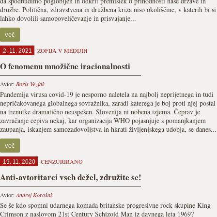
da spodbudimo poglobljen in odkrit premislek o prihodnosti naše države in
družbe. Politična, zdravstvena in družbena kriza niso okoliščine, v katerih bi si
lahko dovolili samopoveličevanje in prisvajanje...
več
ZOFIJA V MEDIJIH
2. 11. 2021
O fenomenu množične iracionalnosti
Avtor:
Boris Vezjak
Pandemija virusa covid-19 je nesporno naletela na najbolj neprijetnega in tudi
nepričakovanega globalnega sovražnika, zaradi katerega je boj proti njej postal
na trenutke dramatično neuspešen. Slovenija ni nobena izjema. Čeprav je
zavračanje cepiva nekaj, kar organizacija WHO pojasnjuje s pomanjkanjem
zaupanja, iskanjem samozadovoljstva in hkrati življenjskega udobja, se danes...
več
CENZURIRANO
19. 11. 2020
Anti-avtoritarci vseh dežel, združite se!
Avtor:
Andrej Korošak
Se še kdo spomni udarnega komada britanske progresivne rock skupine King
Crimson z naslovom 21st Century Schizoid Man iz davnega leta 1969?