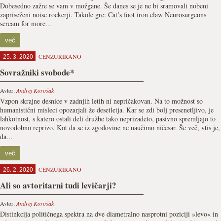
Dobesedno zažre se vam v možgane. Še danes se je ne bi sramovali nobeni
zapriseženi noise rockerji. Takole gre: Cat’s foot iron claw Neurosurgeons
scream for more...
več
CENZURIRANO
25. 3. 2020
Sovražniki svobode*
Avtor:
Andrej Korošak
Vzpon skrajne desnice v zadnjih letih ni nepričakovan. Na to možnost so
humanistični misleci opozarjali že desetletja. Kar se zdi bolj presenetljivo, je
lahkotnost, s katero ostali deli družbe tako neprizadeto, pasivno spremljajo to
novodobno reprizo. Kot da se iz zgodovine ne naučimo ničesar. Še več, vtis je,
da...
več
CENZURIRANO
26. 2. 2020
Ali so avtoritarni tudi levičarji?
Avtor:
Andrej Korošak
Distinkcija političnega spektra na dve diametralno nasprotni poziciji »levo« in