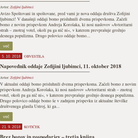
Avtor:
Zofijini ljubimci
Avizo Spoštovani in spoštovane, pred vami je nova oddaja društva Zofijini
ljubimci! V današnji oddaji bomo prisluhnili dvema prispevkoma. Začeli
bomo z novim prispevkom Andreja Korošaka, ki nosi naslovov »Avtoritarni
strah – znotraj votel, okoli pa ga nič ni«, v katerem prevprašuje grožnjo
desnega populizma. Drugo polovico oddaje bomo...
več
OBVESTILA
5. 10. 2018
Napovednik oddaje Zofijini ljubimci, 11. oktober 2018
Avtor:
Zofijini ljubimci
V aktualni oddaji bomo prisluhnili dvema prispevkoma. Začeli bomo z novim
prispevkom Andreja Korošaka, ki nosi naslovov »Avtoritarni strah – znotraj
votel, okoli pa ga nič ni«, v katerem prevprašuje grožnjo desnega populizma.
Drugo polovico oddaje bomo še v zadnjem prispevku iz aktualne številke
društvenega glasila Ustroj, ki ga...
več
KOTIČEK
21. 9. 2018
Brez bogov in gospodarjev – tretja knjiga