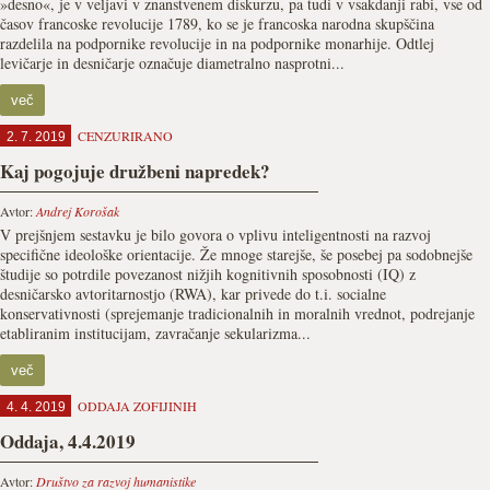
»desno«, je v veljavi v znanstvenem diskurzu, pa tudi v vsakdanji rabi, vse od
časov francoske revolucije 1789, ko se je francoska narodna skupščina
razdelila na podpornike revolucije in na podpornike monarhije. Odtlej
levičarje in desničarje označuje diametralno nasprotni...
več
CENZURIRANO
2. 7. 2019
Kaj pogojuje družbeni napredek?
Avtor:
Andrej Korošak
V prejšnjem sestavku je bilo govora o vplivu inteligentnosti na razvoj
specifične ideološke orientacije. Že mnoge starejše, še posebej pa sodobnejše
študije so potrdile povezanost nižjih kognitivnih sposobnosti (IQ) z
desničarsko avtoritarnostjo (RWA), kar privede do t.i. socialne
konservativnosti (sprejemanje tradicionalnih in moralnih vrednot, podrejanje
etabliranim institucijam, zavračanje sekularizma...
več
ODDAJA ZOFIJINIH
4. 4. 2019
Oddaja, 4.4.2019
Avtor:
Društvo za razvoj humanistike