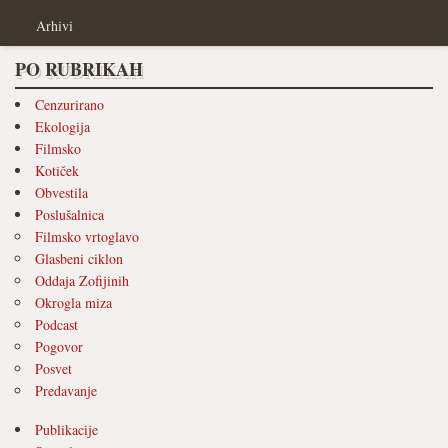
Arhivi
PO RUBRIKAH
Cenzurirano
Ekologija
Filmsko
Kotiček
Obvestila
Poslušalnica
Filmsko vrtoglavo
Glasbeni ciklon
Oddaja Zofijinih
Okrogla miza
Podcast
Pogovor
Posvet
Predavanje
Publikacije