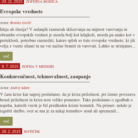
ZOFIJINA BODICA
24. 11. 2015
Evropske vrednote
Avtor:
Branko Gerlič
Ideja ali iluzija? V sedanjih razmerah sklicevanja na nujnost varovanja in
obrambe evropskih vrednot je morda bolj kot kdajkoli, morda pa enako kot v
preteklosti, potrebno razmisliti, katere sploh so tiste evropske vrednote, ki jih
velja z vsemi silami in na vse načine braniti in varovati. Lahko se strinjamo...
več
ZOFIJA V MEDIJIH
8. 7. 2015
Konkurenčnost, tekmovalnost, zaupanje
Avtor:
Andrej Adam
V času krize kar naprej poslušamo, da je kriza priložnost, pri čemer povezava
besed priložnost in kriza nosi veliko pomenov. Tako poslušamo o zgodbah o
uspehu, katerih vzrok je bil predhoden krizni trenutek. Na primer: nekdo je
izgubil službo, svet se mu je za nekaj trenutkov sesul ali spremenil...
več
KOTIČEK
28. 2. 2015