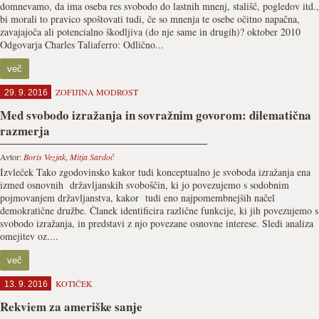
domnevamo, da ima oseba res svobodo do lastnih mnenj, stališč, pogledov itd.,
bi morali to pravico spoštovati tudi, če so mnenja te osebe očitno napačna,
zavajajoča ali potencialno škodljiva (do nje same in drugih)? oktober 2010
Odgovarja Charles Taliaferro: Odlično...
več
ZOFIJINA MODROST
29. 9. 2016
Med svobodo izražanja in sovražnim govorom: dilematična
razmerja
Avtor:
Boris Vezjak
,
Mitja Sardoč
Izvleček Tako zgodovinsko kakor tudi konceptualno je svoboda izražanja ena
izmed osnovnih državljanskih svoboščin, ki jo povezujemo s sodobnim
pojmovanjem državljanstva, kakor tudi eno najpomembnejših načel
demokratične družbe. Članek identificira različne funkcije, ki jih povezujemo s
svobodo izražanja, in predstavi z njo povezane osnovne interese. Sledi analiza
omejitev oz....
več
KOTIČEK
13. 9. 2016
Rekviem za ameriške sanje