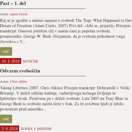
Past – 1. del
Avtor:
Adam Curtis
Kaj se je zgodilo z našimi sanjami o svobodi The Trap: What Happened to Our
Dream of Freedom (Adam Curtis, 2007) Prvi del: »Jebi se, prijatelj« Prirejeni
transkript: Osnovni politični cilj v našem času je popolna svoboda
posameznika. George W. Bush »Verjamem, da je svoboda prihodnost vsega
človeštva.« V...
več
KOTIČEK
14. 2. 2015
Odvzem svoboščin
Avtor:
Chris Atkins
Taking Liberties (2007, Chris Atkins) Prirejen transkript: Dobrodošli v Veliki
Britaniji. V deželi odlične kuhinje, razburljivega nočnega življenja in
ljubiteljev živali. Predvsem pa v deželi svobode. Leta 2003 sta Tony Blair in
George Bush to svobodo začela širiti v Irak. Za tri avtobuse ljudi je želelo
protestirati pred ameriško...
več
ZOFIJA V MEDIJIH
2. 9. 2014