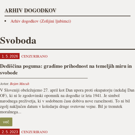
ARHIV DOGODKOV
Arhiv dogodkov (Zofijini ljubimci)
Svoboda
CENZURIRANO
1. 5. 2026
Dediščina poguma: gradimo prihodnost na temeljih miru in
svobode
Avtor:
Bojan Macuh
V Sloveniji obeležujemo 27. april kot Dan upora proti okupatorju (nekdaj Dan
OF), ki ni le zgodovinski opomnik na dogodke iz leta 1941. Je simbol
narodnega preživetja, ki v sodobnem času dobiva nove razsežnosti. To ni bil
zgolj naključen datum v koledarju druge svetovne vojne. Bil je trenutek
moralnega...
več
CENZURIRANO
2. 5. 2023