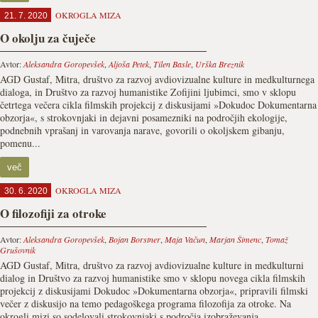
OKROGLA MIZA
21. 7. 2020
O okolju za čuječe
Avtor:
Aleksandra Goropevšek
,
Aljoša Petek
,
Tilen Basle
,
Urška Breznik
AGD Gustaf, Mitra, društvo za razvoj avdiovizualne kulture in medkulturnega
dialoga, in Društvo za razvoj humanistike Zofijini ljubimci, smo v sklopu
četrtega večera cikla filmskih projekcij z diskusijami »Dokudoc Dokumentarna
obzorja«, s strokovnjaki in dejavni posamezniki na področjih ekologije,
podnebnih vprašanj in varovanja narave, govorili o okoljskem gibanju,
pomenu...
več
OKROGLA MIZA
30. 6. 2020
O filozofiji za otroke
Avtor:
Aleksandra Goropevšek
,
Bojan Borstner
,
Maja Vačun
,
Marjan Šimenc
,
Tomaž
Grušovnik
AGD Gustaf, Mitra, društvo za razvoj avdiovizualne kulture in medkulturni
dialog in Društvo za razvoj humanistike smo v sklopu novega cikla filmskih
projekcij z diskusijami Dokudoc »Dokumentarna obzorja«, pripravili filmski
večer z diskusijo na temo pedagoškega programa filozofija za otroke. Na
okrogli mizi so sodelovali strokovnjaki s področja izobraževanja...