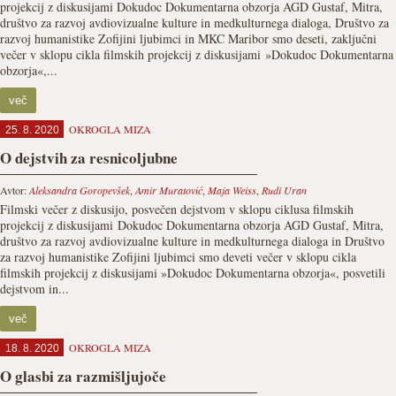
projekcij z diskusijami Dokudoc Dokumentarna obzorja AGD Gustaf, Mitra,
društvo za razvoj avdiovizualne kulture in medkulturnega dialoga, Društvo za
razvoj humanistike Zofijini ljubimci in MKC Maribor smo deseti, zaključni
večer v sklopu cikla filmskih projekcij z diskusijami »Dokudoc Dokumentarna
obzorja«,...
več
OKROGLA MIZA
25. 8. 2020
O dejstvih za resnicoljubne
Avtor:
Aleksandra Goropevšek
,
Amir Muratović
,
Maja Weiss
,
Rudi Uran
Filmski večer z diskusijo, posvečen dejstvom v sklopu ciklusa filmskih
projekcij z diskusijami Dokudoc Dokumentarna obzorja AGD Gustaf, Mitra,
društvo za razvoj avdiovizualne kulture in medkulturnega dialoga in Društvo
za razvoj humanistike Zofijini ljubimci smo deveti večer v sklopu cikla
filmskih projekcij z diskusijami »Dokudoc Dokumentarna obzorja«, posvetili
dejstvom in...
več
OKROGLA MIZA
18. 8. 2020
O glasbi za razmišljujoče