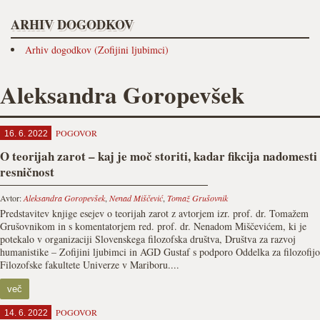
ARHIV DOGODKOV
Arhiv dogodkov (Zofijini ljubimci)
Aleksandra Goropevšek
POGOVOR
16. 6. 2022
O teorijah zarot – kaj je moč storiti, kadar fikcija nadomesti
resničnost
Avtor:
Aleksandra Goropevšek
,
Nenad Miščević
,
Tomaž Grušovnik
Predstavitev knjige esejev o teorijah zarot z avtorjem izr. prof. dr. Tomažem
Grušovnikom in s komentatorjem red. prof. dr. Nenadom Miščevićem, ki je
potekalo v organizaciji Slovenskega filozofska društva, Društva za razvoj
humanistike – Zofijini ljubimci in AGD Gustaf s podporo Oddelka za filozofijo
Filozofske fakultete Univerze v Mariboru....
več
POGOVOR
14. 6. 2022