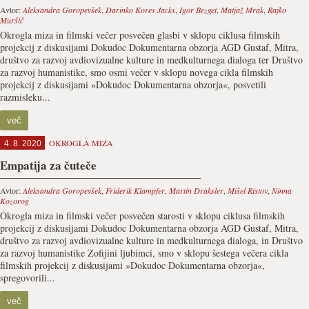
Avtor:
Aleksandra Goropevšek
,
Darinko Kores Jacks
,
Igor Bezget
,
Matjaž Mrak
,
Rajko
Muršič
Okrogla miza in filmski večer posvečen glasbi v sklopu ciklusa filmskih
projekcij z diskusijami Dokudoc Dokumentarna obzorja AGD Gustaf, Mitra,
društvo za razvoj avdiovizualne kulture in medkulturnega dialoga ter Društvo
za razvoj humanistike, smo osmi večer v sklopu novega cikla filmskih
projekcij z diskusijami »Dokudoc Dokumentarna obzorja«, posvetili
razmisleku...
več
OKROGLA MIZA
4. 8. 2020
Empatija za čuteče
Avtor:
Aleksandra Goropevšek
,
Friderik Klampfer
,
Martin Draksler
,
Mišel Ristov
,
Ninna
Kozorog
Okrogla miza in filmski večer posvečen starosti v sklopu ciklusa filmskih
projekcij z diskusijami Dokudoc Dokumentarna obzorja AGD Gustaf, Mitra,
društvo za razvoj avdiovizualne kulture in medkulturnega dialoga, in Društvo
za razvoj humanistike Zofijini ljubimci, smo v sklopu šestega večera cikla
filmskih projekcij z diskusijami »Dokudoc Dokumentarna obzorja«,
spregovorili...
več