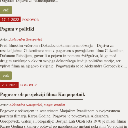
Dogodek Dejstva za resnicoljubne...
več
POGOVOR
17. 4. 2022
Pogum v politiki
Avtor:
Aleksandra Goropevšek
Pred filmskim večerom »Dokudoc dokumentarna obzorja – Dejstva za
resnicoljubne: Citizenfour« smo v pogovoru s prevajalcem filma Citizenfour,
Dušanom Reboljem, govorili o pojavu in pomenu žvižgaštva, ki ga med
drugim raziskuje v okviru svojega doktorskega študija politične teorije, ter
vplivu filma na njegovo življenje. Pogovarjala se je Aleksandra Goropevšek....
več
POGOVOR
2. 7. 2021
Pogovor ob projekciji filma Karpopotnik
Avtor:
Aleksandra Goropevšek
,
Matjaž Ivanišin
Pogovor z režiserjem in scenaristom Matjažem Ivanišinom o svojevrstnem
portretu filmarja Karpa Godine. Pogovor je povezovala Aleksandra
Goropevšek. Galerija Fotografije: Boštjan Lah Okoli leta 1970 je mladi filmar
Karpo Godina s kamero potoval po narodnostno mešani pokrajini Vojvodini in