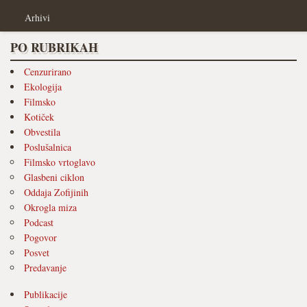
Arhivi
PO RUBRIKAH
Cenzurirano
Ekologija
Filmsko
Kotiček
Obvestila
Poslušalnica
Filmsko vrtoglavo
Glasbeni ciklon
Oddaja Zofijinih
Okrogla miza
Podcast
Pogovor
Posvet
Predavanje
Publikacije