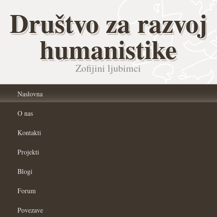
Društvo za razvoj
humanistike
Zofijini ljubimci
Naslovna
O nas
Kontakti
Projekti
Blogi
Forum
Povezave