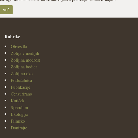
več
Rubrike
Obvestila
Zofija v medijih
Zofijina modrost
Zofijina bodica
Zofijino oko
Poslušalnica
Publikacije
Cenzurirano
Kotiček
Speculum
Ekologija
Filmsko
Donirajte