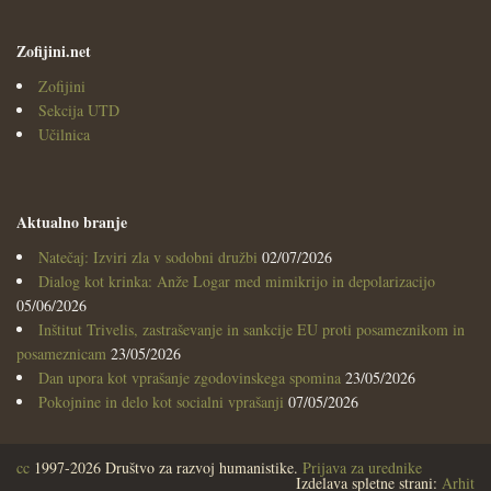
Zofijini.net
Zofijini
Sekcija UTD
Učilnica
Aktualno branje
Natečaj: Izviri zla v sodobni družbi
02/07/2026
Dialog kot krinka: Anže Logar med mimikrijo in depolarizacijo
05/06/2026
Inštitut Trivelis, zastraševanje in sankcije EU proti posameznikom in
posameznicam
23/05/2026
Dan upora kot vprašanje zgodovinskega spomina
23/05/2026
Pokojnine in delo kot socialni vprašanji
07/05/2026
cc
1997-2026 Društvo za razvoj humanistike.
Prijava za urednike
Izdelava spletne strani:
Arhit