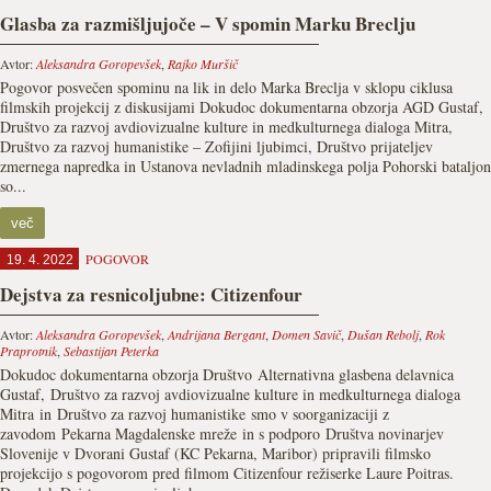
Glasba za razmišljujoče – V spomin Marku Breclju
Avtor:
Aleksandra Goropevšek
,
Rajko Muršič
Pogovor posvečen spominu na lik in delo Marka Breclja v sklopu ciklusa
filmskih projekcij z diskusijami Dokudoc dokumentarna obzorja AGD Gustaf,
Društvo za razvoj avdiovizualne kulture in medkulturnega dialoga Mitra,
Društvo za razvoj humanistike – Zofijini ljubimci, Društvo prijateljev
zmernega napredka in Ustanova nevladnih mladinskega polja Pohorski bataljon
so...
več
POGOVOR
19. 4. 2022
Dejstva za resnicoljubne: Citizenfour
Avtor:
Aleksandra Goropevšek
,
Andrijana Bergant
,
Domen Savič
,
Dušan Rebolj
,
Rok
Praprotnik
,
Sebastijan Peterka
Dokudoc dokumentarna obzorja Društvo Alternativna glasbena delavnica
Gustaf, Društvo za razvoj avdiovizualne kulture in medkulturnega dialoga
Mitra in Društvo za razvoj humanistike smo v soorganizaciji z
zavodom Pekarna Magdalenske mreže in s podporo Društva novinarjev
Slovenije v Dvorani Gustaf (KC Pekarna, Maribor) pripravili filmsko
projekcijo s pogovorom pred filmom Citizenfour režiserke Laure Poitras.