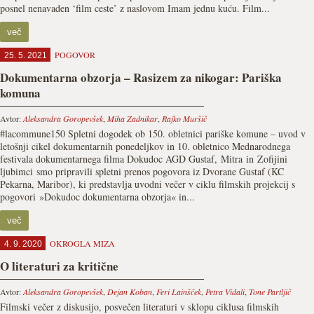
posnel nenavaden ‘film ceste’ z naslovom Imam jednu kuću. Film...
več
POGOVOR
25. 5. 2021
Dokumentarna obzorja – Rasizem za nikogar: Pariška
komuna
Avtor:
Aleksandra Goropevšek
,
Miha Zadnikar
,
Rajko Muršič
#lacommune150 Spletni dogodek ob 150. obletnici pariške komune – uvod v
letošnji cikel dokumentarnih ponedeljkov in 10. obletnico Mednarodnega
festivala dokumentarnega filma Dokudoc AGD Gustaf, Mitra in Zofijini
ljubimci smo pripravili spletni prenos pogovora iz Dvorane Gustaf (KC
Pekarna, Maribor), ki predstavlja uvodni večer v ciklu filmskih projekcij s
pogovori »Dokudoc dokumentarna obzorja« in...
več
OKROGLA MIZA
4. 9. 2020
O literaturi za kritične
Avtor:
Aleksandra Goropevšek
,
Dejan Koban
,
Feri Lainšček
,
Petra Vidali
,
Tone Partljič
Filmski večer z diskusijo, posvečen literaturi v sklopu ciklusa filmskih