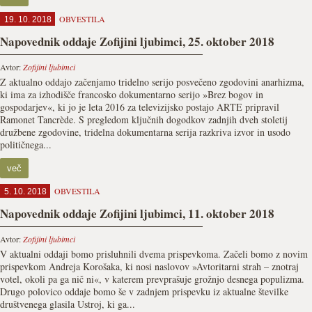
OBVESTILA
19. 10. 2018
Napovednik oddaje Zofijini ljubimci, 25. oktober 2018
Avtor:
Zofijini ljubimci
Z aktualno oddajo začenjamo tridelno serijo posvečeno zgodovini anarhizma,
ki ima za izhodišče francosko dokumentarno serijo »Brez bogov in
gospodarjev«, ki jo je leta 2016 za televizijsko postajo ARTE pripravil
Ramonet Tancrède. S pregledom ključnih dogodkov zadnjih dveh stoletij
družbene zgodovine, tridelna dokumentarna serija razkriva izvor in usodo
političnega...
več
OBVESTILA
5. 10. 2018
Napovednik oddaje Zofijini ljubimci, 11. oktober 2018
Avtor:
Zofijini ljubimci
V aktualni oddaji bomo prisluhnili dvema prispevkoma. Začeli bomo z novim
prispevkom Andreja Korošaka, ki nosi naslovov »Avtoritarni strah – znotraj
votel, okoli pa ga nič ni«, v katerem prevprašuje grožnjo desnega populizma.
Drugo polovico oddaje bomo še v zadnjem prispevku iz aktualne številke
društvenega glasila Ustroj, ki ga...