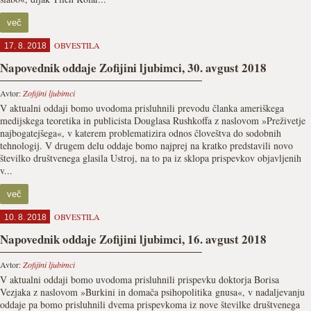
več
OBVESTILA
17. 8. 2018
Napovednik oddaje Zofijini ljubimci, 30. avgust 2018
Avtor:
Zofijini ljubimci
V aktualni oddaji bomo uvodoma prisluhnili prevodu članka ameriškega
medijskega teoretika in publicista Douglasa Rushkoffa z naslovom »Preživetje
najbogatejšega«, v katerem problematizira odnos človeštva do sodobnih
tehnologij. V drugem delu oddaje bomo najprej na kratko predstavili novo
številko društvenega glasila Ustroj, na to pa iz sklopa prispevkov objavljenih
v...
več
OBVESTILA
10. 8. 2018
Napovednik oddaje Zofijini ljubimci, 16. avgust 2018
Avtor:
Zofijini ljubimci
V aktualni oddaji bomo uvodoma prisluhnili prispevku doktorja Borisa
Vezjaka z naslovom »Burkini in domača psihopolitika gnusa«, v nadaljevanju
oddaje pa bomo prisluhnili dvema prispevkoma iz nove številke društvenega