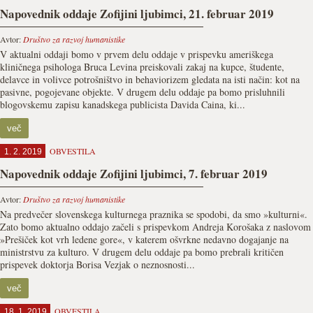
Napovednik oddaje Zofijini ljubimci, 21. februar 2019
Avtor:
Društvo za razvoj humanistike
V aktualni oddaji bomo v prvem delu oddaje v prispevku ameriškega
kliničnega psihologa Bruca Levina preiskovali zakaj na kupce, študente,
delavce in volivce potrošništvo in behaviorizem gledata na isti način: kot na
pasivne, pogojevane objekte. V drugem delu oddaje pa bomo prisluhnili
blogovskemu zapisu kanadskega publicista Davida Caina, ki...
več
OBVESTILA
1. 2. 2019
Napovednik oddaje Zofijini ljubimci, 7. februar 2019
Avtor:
Društvo za razvoj humanistike
Na predvečer slovenskega kulturnega praznika se spodobi, da smo »kulturni«.
Zato bomo aktualno oddajo začeli s prispevkom Andreja Korošaka z naslovom
»Prešiček kot vrh ledene gore«, v katerem ošvrkne nedavno dogajanje na
ministrstvu za kulturo. V drugem delu oddaje pa bomo prebrali kritičen
prispevek doktorja Borisa Vezjak o neznosnosti...
več
OBVESTILA
18. 1. 2019