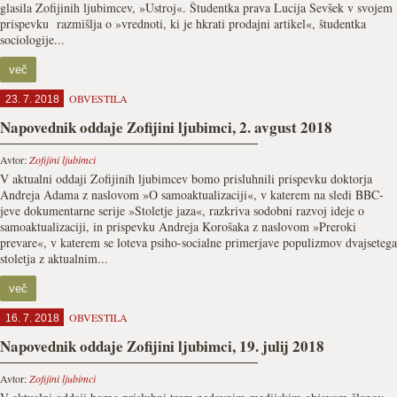
glasila Zofijinih ljubimcev, »Ustroj«. Študentka prava Lucija Sevšek v svojem
prispevku razmišlja o »vrednoti, ki je hkrati prodajni artikel«, študentka
sociologije...
več
OBVESTILA
23. 7. 2018
Napovednik oddaje Zofijini ljubimci, 2. avgust 2018
Avtor:
Zofijini ljubimci
V aktualni oddaji Zofijinih ljubimcev bomo prisluhnili prispevku doktorja
Andreja Adama z naslovom »O samoaktualizaciji«, v katerem na sledi BBC-
jeve dokumentarne serije »Stoletje jaza«, razkriva sodobni razvoj ideje o
samoaktualizaciji, in prispevku Andreja Korošaka z naslovom »Preroki
prevare«, v katerem se loteva psiho-socialne primerjave populizmov dvajsetega
stoletja z aktualnim...
več
OBVESTILA
16. 7. 2018
Napovednik oddaje Zofijini ljubimci, 19. julij 2018
Avtor:
Zofijini ljubimci