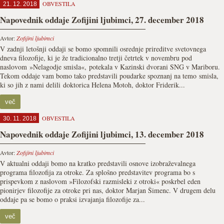
OBVESTILA
21. 12. 2018
Napovednik oddaje Zofijini ljubimci, 27. december 2018
Avtor:
Zofijini ljubimci
V zadnji letošnji oddaji se bomo spomnili osrednje prireditve svetovnega
dneva filozofije, ki je že tradicionalno tretji četrtek v novembru pod
naslovom »Nelagodje smisla«, potekala v Kazinski dvorani SNG v Mariboru.
Tekom oddaje vam bomo tako predstavili poudarke spoznanj na temo smisla,
ki so jih z nami delili doktorica Helena Motoh, doktor Friderik...
več
OBVESTILA
30. 11. 2018
Napovednik oddaje Zofijini ljubimci, 13. december 2018
Avtor:
Zofijini ljubimci
V aktualni oddaji bomo na kratko predstavili osnove izobraževalnega
programa filozofija za otroke. Za splošno predstavitev programa bo s
prispevkom z naslovom »Filozofski razmisleki z otroki« poskrbel eden
pionirjev filozofije za otroke pri nas, doktor Marjan Šimenc. V drugem delu
oddaje pa se bomo o praksi izvajanja filozofije za...
več