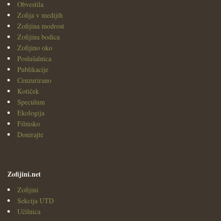
Obvestila
Zofija v medijih
Zofijina modrost
Zofijina bodica
Zofijino oko
Poslušalnica
Publikacije
Cenzurirano
Kotiček
Speculum
Ekologija
Filmsko
Donirajte
Zofijini.net
Zofijini
Sekcija UTD
Učilnica