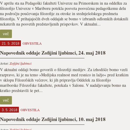
V aprilu sta na Pedagoški fakulteti Univerze na Primorskem in na oddelku za
filozofijo Univerze v Mariboru potekla posveta posvečena pedagoškemu delu
na področju poučevanja filozofije za otroke in srednješolskega predmeta
filozofija. V prihajajočih dveh oddajah se bomo v izbranih odlomkih dotaknili
nekaterih na posvetih predstavljenih prispevkov. V aktualni...
več
OBVESTILA
21. 5. 2018
Napovednik oddaje Zofijini ljubimci, 24. maj 2018
Avtor:
Zofijini ljubimci
V aktualni oddaji bomo govorili o filozofiji medijev. Za izhodišče bomo vzeli
razpravo, ki je na temo »Medijska realnost med resnico in lažjo« pred kratkim
v sklopu Filozofskih večerov, ki jih pripravlja Oddelek za filozofijo
mariborske Filozofske fakultete, potekala v Salonu. V nadaljevanju bomo na
kratko predstavili še pet...
več
OBVESTILA
3. 5. 2018
Napovednik oddaje Zofijini ljubimci, 10. maj 2018
Avtor:
Zofijini ljubimci