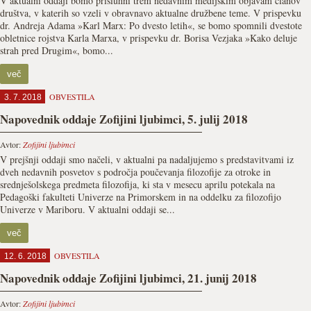
V aktualni oddaji bomo prisluhni trem nedavnim medijskim objavam članov
društva, v katerih so vzeli v obravnavo aktualne družbene teme. V prispevku
dr. Andreja Adama »Karl Marx: Po dvesto letih«, se bomo spomnili dvestote
obletnice rojstva Karla Marxa, v prispevku dr. Borisa Vezjaka »Kako deluje
strah pred Drugim«, bomo...
več
OBVESTILA
3. 7. 2018
Napovednik oddaje Zofijini ljubimci, 5. julij 2018
Avtor:
Zofijini ljubimci
V prejšnji oddaji smo načeli, v aktualni pa nadaljujemo s predstavitvami iz
dveh nedavnih posvetov s področja poučevanja filozofije za otroke in
srednješolskega predmeta filozofija, ki sta v mesecu aprilu potekala na
Pedagoški fakulteti Univerze na Primorskem in na oddelku za filozofijo
Univerze v Mariboru. V aktualni oddaji se...
več
OBVESTILA
12. 6. 2018
Napovednik oddaje Zofijini ljubimci, 21. junij 2018
Avtor:
Zofijini ljubimci