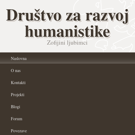
Društvo za razvoj
humanistike
Zofijini ljubimci
Naslovna
O nas
Kontakti
Projekti
Blogi
Forum
Povezave