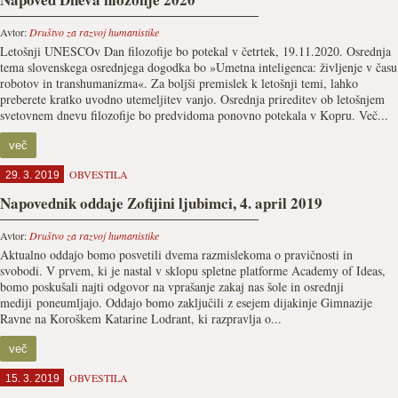
Avtor:
Društvo za razvoj humanistike
Letošnji UNESCOv Dan filozofije bo potekal v četrtek, 19.11.2020. Osrednja
tema slovenskega osrednjega dogodka bo »Umetna inteligenca: življenje v času
robotov in transhumanizma«. Za boljši premislek k letošnji temi, lahko
preberete kratko uvodno utemeljitev vanjo. Osrednja prireditev ob letošnjem
svetovnem dnevu filozofije bo predvidoma ponovno potekala v Kopru. Več...
več
OBVESTILA
29. 3. 2019
Napovednik oddaje Zofijini ljubimci, 4. april 2019
Avtor:
Društvo za razvoj humanistike
Aktualno oddajo bomo posvetili dvema razmislekoma o pravičnosti in
svobodi. V prvem, ki je nastal v sklopu spletne platforme Academy of Ideas,
bomo poskušali najti odgovor na vprašanje zakaj nas šole in osrednji
mediji poneumljajo. Oddajo bomo zaključili z esejem dijakinje Gimnazije
Ravne na Koroškem Katarine Lodrant, ki razpravlja o...
več
OBVESTILA
15. 3. 2019