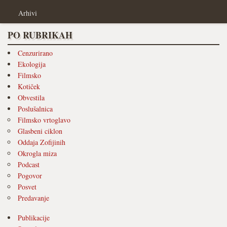
Arhivi
PO RUBRIKAH
Cenzurirano
Ekologija
Filmsko
Kotiček
Obvestila
Poslušalnica
Filmsko vrtoglavo
Glasbeni ciklon
Oddaja Zofijinih
Okrogla miza
Podcast
Pogovor
Posvet
Predavanje
Publikacije