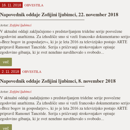
OBVESTILA
16. 11. 2018
Napovednik oddaje Zofijini ljubimci, 22. november 2018
Avtor:
Zofijini ljubimci
V aktualni oddaji zaključujemo s predstavljanjem tridelne serije posvečene
zgodovini anarhizma. Za izhodišče smo si vzeli francosko dokumentarno serijo
»Brez bogov in gospodarjev«, ki jo je leta 2016 za televizijsko postajo ARTE
pripravil Ramonet Tancrède. Serija s pričevanji strokovnjakov opisuje
zgodovino gibanja, ki je svet nenehno navdihovalo s svobodo...
več
OBVESTILA
2. 11. 2018
Napovednik oddaje Zofijini ljubimci, 8. november 2018
Avtor:
Zofijini ljubimci
V aktualni oddaji nadaljujemo s predstavljanjem tridelne serije posvečene
zgodovini anarhizma. Za izhodišče smo si vzeli francosko dokumentarno serijo
»Brez bogov in gospodarjev«, ki jo je leta 2016 za televizijsko postajo ARTE
pripravil Ramonet Tancrède. Serija s pričevanji strokovnjakov opisuje
zgodovino gibanja, ki je svet nenehno navdihovalo s svobodo...
več