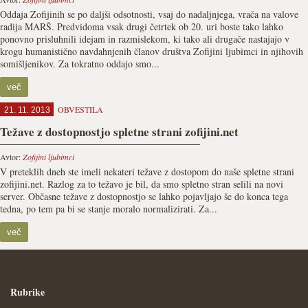
Oddaja Zofijinih se po daljši odsotnosti, vsaj do nadaljnjega, vrača na valove
radija MARŠ. Predvidoma vsak drugi četrtek ob 20. uri boste tako lahko
ponovno prisluhnili idejam in razmislekom, ki tako ali drugače nastajajo v
krogu humanistično navdahnjenih članov društva Zofijini ljubimci in njihovih
somišljenikov. Za tokratno oddajo smo...
več
OBVESTILA
21. 11. 2013
Težave z dostopnostjo spletne strani zofijini.net
Avtor:
Zofijini ljubimci
V preteklih dneh ste imeli nekateri težave z dostopom do naše spletne strani
zofijini.net. Razlog za to težavo je bil, da smo spletno stran selili na novi
server. Občasne težave z dostopnostjo se lahko pojavljajo še do konca tega
tedna, po tem pa bi se stanje moralo normalizirati. Za...
več
Rubrike