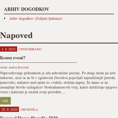
ARHIV DOGODKOV
Arhiv dogodkov (Zofijini ljubimci)
Napoved
CENZURIRANO
1. 4. 2021
Komu zvoni?
Avtor:
Andrej Korošak
Napovedovanje prihodnosti je sila nehvaležno početje. Po drugi strani pa zelo
mikavno, sicer se ne bi v zgodovini človeštva pojavljali najrazličnejši preroki,
jasnovidci, nekateri med njimi so »videli« stoletja naprej. Še danes se ne
zmanjšuje število razlagalcev Nostradamusovih vizij, kateri dešifrirajo njegove
verze s katerimi je izražal svoje prerokbe....
več
OBVESTILA
25. 9. 2020
Napoved Dneva filozofije 2020