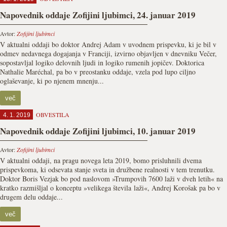
Napovednik oddaje Zofijini ljubimci, 24. januar 2019
Avtor:
Zofijini ljubimci
V aktualni oddaji bo doktor Andrej Adam v uvodnem prispevku, ki je bil v
odmev nedavnega dogajanja v Franciji, izvirno objavljen v dnevniku Večer,
sopostavljal logiko delovnih ljudi in logiko rumenih jopičev. Doktorica
Nathalie Maréchal, pa bo v preostanku oddaje, vzela pod lupo ciljno
oglaševanje, ki po njenem mnenju...
več
OBVESTILA
4. 1. 2019
Napovednik oddaje Zofijini ljubimci, 10. januar 2019
Avtor:
Zofijini ljubimci
V aktualni oddaji, na pragu novega leta 2019, bomo prisluhnili dvema
prispevkoma, ki odsevata stanje sveta in družbene realnosti v tem trenutku.
Doktor Boris Vezjak bo pod naslovom »Trumpovih 7600 laži v dveh letih« na
kratko razmišljal o konceptu »velikega števila laži«, Andrej Korošak pa bo v
drugem delu oddaje...
več