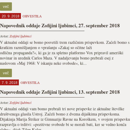
več
OBVESTILA
20. 9. 2018
Napovednik oddaje Zofijini ljubimci, 27. september 2018
Avtor:
Zofijini ljubimci
V aktualni oddaji se bomo posvetili trem različnim prispevkom. Začeli bomo s
kratkim razmišljanjem o vprašanju »Zakaj so očitne laži
odlična propaganda?«, ki ga je za spletno platformo Vox pripravil ameriški
novinar in urednik Carlos Maza. V nadaljevanju bomo prebrali esej z
naslovom »Maj 1968: V iskanju neke svobode«, ki...
več
OBVESTILA
7. 9. 2018
Napovednik oddaje Zofijini ljubimci, 13. september 2018
Avtor:
Zofijini ljubimci
V aktualni oddaji vam bomo prebrali tri nove prispevke iz aktualne številke
društvenega glasila Ustroj. Začeli bomo z dvema dijaškima prispevkoma.
Dijakinja Marija Štriker iz Gimnazije Ravne na Koroškem, v svojem prispevku
razpravlja o trditvi: »pozitivne svobode bi se morali bati, ker se vedno konča
slabo«, dijak Tilen Kolar...