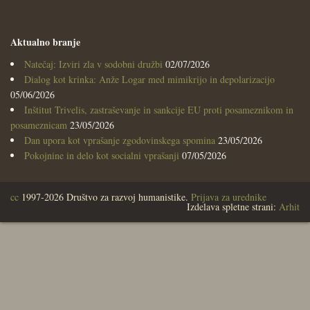
Aktualno branje
Natečaj: Izviri zla v sodobni družbi
02/07/2026
Dialog kot krinka: Anže Logar med mimikrijo in depolarizacijo
05/06/2026
Inštitut Trivelis, zastraševanje in sankcije EU proti posameznikom in
posameznicam
23/05/2026
Dan upora kot vprašanje zgodovinskega spomina
23/05/2026
Pokojnine in delo kot socialni vprašanji
07/05/2026
cc
1997-2026 Društvo za razvoj humanistike.
Prijava za urednike
Izdelava spletne strani:
Arhit