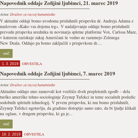
Napovednik oddaje Zofijini ljubimci, 21. marec 2019
Avtor:
Društvo za razvoj humanistike
V aktualni oddaji bomo uvodoma prisluhnili prispevku dr. Andreja Adama z
naslovom »Kako vas dojema trg«. V nadaljevanju oddaje bomo prisluhnili
prevodu prispevka urednika in novinarja spletne platforme Vox, Carlosa Maze,
v katerem raziskuje zakaj Američani še vedno ne razumejo Zelenega
New Deala. Oddajo pa bomo zaključili s prispevkom dr....
več
OBVESTILA
1. 3. 2019
Napovednik oddaje Zofijini ljubimci, 7. marec 2019
Avtor:
Društvo za razvoj humanistike
Aktualno oddajo smo zasnovali kot vozlišče dveh prepletenih zgodb – dela
turško ameriške tehno-sociologinje Zeynep Tufekci in teme socialnih posledic
sodobnih spletnih tehnologij. V prvem prispevku, ki mu bomo prisluhnili,
Zeynep Tufekci ugotavlja, da gradimo distopijo samo zato, da bi ljudje klikali
na oglase, v drugem prispevku, ki ga je...
več
OBVESTILA
16. 2. 2019