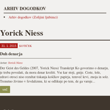
ARHIV DOGODKOV
Arhiv dogodkov (Zofijini ljubimci)
Yorick Niess
KOTIČEK
31. 1. 2015
Duh denarja
Avtor:
Yorick Niess
Der Geist des Geldes (2007, Yorick Niess) Transkript Ko govorimo o denarju,
je treba povedati, da mora denar krožiti. Vse kar stoji, gnije. Ceste, šole,
zdravi otroci niso rezultat tiskanja koščkov papirja, temveč krvi, znoja in solz.
Trenutno živimo v fevdalizmu, ki se odlikuje po tem, de ga varuje...
več