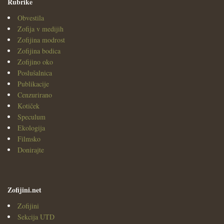
Rubrike
Obvestila
Zofija v medijih
Zofijina modrost
Zofijina bodica
Zofijino oko
Poslušalnica
Publikacije
Cenzurirano
Kotiček
Speculum
Ekologija
Filmsko
Donirajte
Zofijini.net
Zofijini
Sekcija UTD