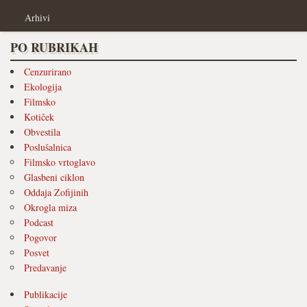
Arhivi
PO RUBRIKAH
Cenzurirano
Ekologija
Filmsko
Kotiček
Obvestila
Poslušalnica
Filmsko vrtoglavo
Glasbeni ciklon
Oddaja Zofijinih
Okrogla miza
Podcast
Pogovor
Posvet
Predavanje
Publikacije