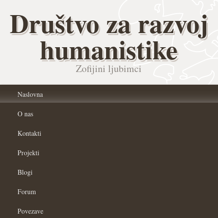
Društvo za razvoj
humanistike
Zofijini ljubimci
Naslovna
O nas
Kontakti
Projekti
Blogi
Forum
Povezave