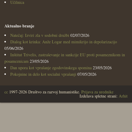
Učilnica
Aktualno branje
Natečaj: Izviri zla v sodobni družbi
02/07/2026
Dialog kot krinka: Anže Logar med mimikrijo in depolarizacijo
05/06/2026
Inštitut Trivelis, zastraševanje in sankcije EU proti posameznikom in
posameznicam
23/05/2026
Dan upora kot vprašanje zgodovinskega spomina
23/05/2026
Pokojnine in delo kot socialni vprašanji
07/05/2026
cc
1997-2026 Društvo za razvoj humanistike.
Prijava za urednike
Izdelava spletne strani:
Arhit