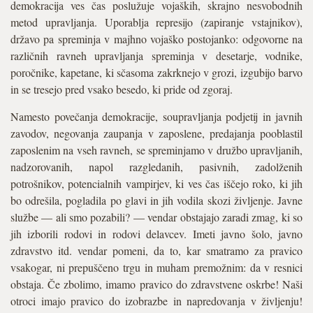
demokracija ves čas poslužuje vojaških, skrajno nesvobodnih
metod upravljanja. Uporablja represijo (zapiranje vstajnikov),
državo pa spreminja v majhno vojaško postojanko: odgovorne na
različnih ravneh upravljanja spreminja v desetarje, vodnike,
poročnike, kapetane, ki sčasoma zakrknejo v grozi, izgubijo barvo
in se tresejo pred vsako besedo, ki pride od zgoraj.
Namesto povečanja demokracije, soupravljanja podjetij in javnih
zavodov, negovanja zaupanja v zaposlene, predajanja pooblastil
zaposlenim na vseh ravneh, se spreminjamo v družbo upravljanih,
nadzorovanih, napol razgledanih, pasivnih, zadolženih
potrošnikov, potencialnih vampirjev, ki ves čas iščejo roko, ki jih
bo odrešila, pogladila po glavi in jih vodila skozi življenje. Javne
službe — ali smo pozabili? — vendar obstajajo zaradi zmag, ki so
jih izborili rodovi in rodovi delavcev. Imeti javno šolo, javno
zdravstvo itd. vendar pomeni, da to, kar smatramo za pravico
vsakogar, ni prepuščeno trgu in muham premožnim: da v resnici
obstaja. Če zbolimo, imamo pravico do zdravstvene oskrbe! Naši
otroci imajo pravico do izobrazbe in napredovanja v življenju!