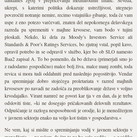
dandanes zgolj v prepričevanju mednarodnih financ. Seveda,
ukrepi, s katerimi politika dokazuje ustrežljivost, utegnejo
povzročiti notranje nemire, recimo vstajniško gibanje, toda če vam
uspe z eno potezo varčevati, znaten del nepokornega delavskega
razreda pa spremeniti v majhne krvosese, vam bodo v tujini
ploskali. Nekdo, ki dela za Moody’s Investors Service ali
Standards & Poor’s Ratings Services, bo zjutraj vstal, popil kavo,
opravil potrebo in se odpravil v službo, kjer bo ob SLO namesto
Baa2 zapisal A. To bo pomenilo, da bo država (primerjali smo jo
z radodarno gospodično) malce bolj živa, malce manj zombi, toda
revica si mora tudi oddahniti pred naslednjo pogostitvijo. Vendar
pa spreminjaje dobro stoječega proletariata v razred majhnih
krvosesov po navadi ne zadošča za preoblikovanje države v voljno
krvodajalko. Virant namreč ne govori kar tja v en dan, da je treba
odsloviti tiste, »ki ne dosegajo pričakovanih delovnih rezultatov.
Odpuščanje iz razloga nesposobnosti je orodje, ki je menedžerjem
v javnem sektorju enako na voljo kot tistim v gospodarstvu.«
Ne vem, kaj si mislite o spreminjanju vodij v javnem sektorju v
menedžerje — ne rečem, da jim to ne bo celo godilo — a z vidika