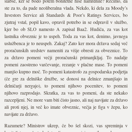
slabše, ker se bodo potem bonitetne hiše namrdnile? Recimo, da
ste za to, da pade neoliberalna vlada. Nekdo, ki dela za Moody’s
Investors Service ali Standards & Poor’s Ratings Services, bo
zjutraj vstal, popil kavo, opravil potrebo in se odpravil v službo,
kjer bo ob SLO namesto A zapisal Baa2. Hudiča, za vas kot
lastnika obveznic je to uspeh. Toda za vas kot, denimo, javnega
uslužbenca je to neuspeh. Zakaj? Zato ker mora država sedaj več
proračunskih sredstev nameniti za višje obresti za obveznice. To
za državo pomeni večji proračunski primanjkljaj. To nadalje
pomeni zaostreno varčevanje, rezanje v plačne mase. To pomeni
manjšo kupno moč. To pomeni katastrofo za gospodarska podjetja
(če gre za delniške družbe, se donosi na delnice zmanjšajo in
delničarji nergajo), to pomeni njihovo pocenitev, to pomeni
njihovo razprodajo. Skratka, za vas to pomeni, da ste nekako
razcepljeni. Ne more vam biti čisto jasno, ali naj navijate za državo
ali proti njej, in več ko imate obveznic, večja je figa v žepu, ko
navijate za državo.
Razumete? Ministrov ukrep, če bo šel skozi, vas spreminja v