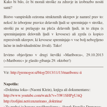
Kako bi bilo, če bi morali stroške za zdravje in izobrazbo nositi
sami?
Bistvo vampirskih oziroma strukturnih ukrepov je namreč prav to:
nekoč že izborjene pravice delavnih ljudi se spreminjajo v stroške,
stroški pa se prelagajo na pleča delavnih ljudi, in to zlepa (s
spreminjanjem delovnih ljudi v krvosese) ali zgrda (s kopico
represivnih ukrepov, ki krvosese spreminjajo v vse bolj nebogljeno
lačne in individualistične živali). Tako!
Izvirno objavljeno v drugi številki »Mariborca«, 29.10.2013
(»Mariborec« je glasilo gibanja 29. oktober!)
Vir:
http://gremogor.si/blog/2013/11/13/mariborec-ii
Napotila:
»Doktrina šoka« (Naomi Klein), knjiga ali dokumentarec:
http://www.youtube.com/watch?v=7iW1SHPgUAQ
http://zofijini.net/cenzurirano_doktrina/
»Za preboj iz banana neoliberalizma«, članek Frančka Drenovca: