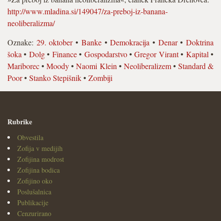
http://www.mladina.si/149047/za-preboj-iz-banana-
neoliberalizma/
Oznake:
29. oktober
•
Banke
•
Demokracija
•
Denar
•
Doktrina
šoka
•
Dolg
•
Finance
•
Gospodarstvo
•
Gregor Virant
•
Kapital
•
Mariborec
•
Moody
•
Naomi Klein
•
Neoliberalizem
•
Standard &
Poor
•
Stanko Stepišnik
•
Zombiji
Rubrike
Obvestila
Zofija v medijih
Zofijina modrost
Zofijina bodica
Zofijino oko
Poslušalnica
Publikacije
Cenzurirano