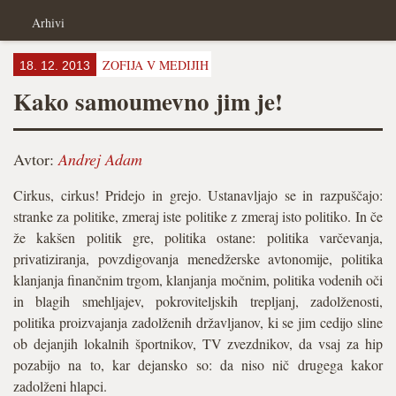
Arhivi
ZOFIJA V MEDIJIH
18. 12. 2013
Kako samoumevno jim je!
Avtor:
Andrej Adam
Cirkus, cirkus! Pridejo in grejo. Ustanavljajo se in razpuščajo:
stranke za politike, zmeraj iste politike z zmeraj isto politiko. In če
že kakšen politik gre, politika ostane: politika varčevanja,
privatiziranja, povzdigovanja menedžerske avtonomije, politika
klanjanja finančnim trgom, klanjanja močnim, politika vodenih oči
in blagih smehljajev, pokroviteljskih trepljanj, zadolženosti,
politika proizvajanja zadolženih državljanov, ki se jim cedijo sline
ob dejanjih lokalnih športnikov, TV zvezdnikov, da vsaj za hip
pozabijo na to, kar dejansko so: da niso nič drugega kakor
zadolženi hlapci.