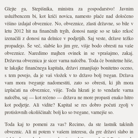
Glejte ga, Stepišnika, ministra za gospodarstvo! Javnim
uslužbencem bi, kot kriči novica, namesto plače nad določeno
višino izdajal obveznice. No, obveznice, zlasti državne, so bile v
letu 2012 hit na finančnih trgih, donosi nanje so se tako rekoč
izenačili z donosi na delnice v podjetjih. Saj veste, države težko
propadejo. Še več, slabše ko jim gre, višje bodo obresti na vaše
obveznice. Naredimo majhen ovinek in se vprašajmo, zakaj.
Državna obveznica je sicer varna naložba. Toda če bonitetne hiše,
te lakajke finančnega kapitala, državi zmanjšajo bonitetno oceno,
s tem povejo, da je vaš vložek v to državo bolj tvegan. Država
vam mora tveganje nadomestiti, zato so obresti, ki jih mora
izplačati na obveznice, višje. Toda hkrati je to vendarle varna
naložba, saj — kot rečeno — država ne more propasti enako hitro
kot podjetje. Ali vidite? Kapital se res dobro počuti zgolj v
protislovnih okoliščinah: bolj ko so tvegane, varnejše so.
Toda kaj to pomeni za vas? Recimo, da ste lastnik takšnih
obveznic. Ali ni potem v vašem interesu, da gre državi slabo in