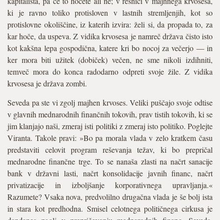
kapitalista, pa če to hočete ali ne; v resnici v majhnega krvosesa,
ki je ravno toliko protisloven v lastnih stremljenjih, kot so
protislovne okoliščine, iz katerih izvira: želi si, da propada to, za
kar hoče, da uspeva. Z vidika krvosesa je namreč država čisto isto
kot kakšna lepa gospodična, katere kri bo nocoj za večerjo — in
ker mora biti užitek (dobiček) večen, ne sme nikoli izdihniti,
temveč mora do konca radodarno odpreti svoje žile. Z vidika
krvosesa je država zombi.
Seveda pa ste vi zgolj majhen krvoses. Veliki puščajo svoje odtise
v glavnih mednarodnih finančnih tokovih, prav tistih tokovih, ki se
jim klanjajo naši, zmeraj isti politiki z zmeraj isto politiko. Poglejte
Viranta. Takole pravi: »Bo pa morala vlada v zelo kratkem času
predstaviti celovit program reševanja težav, ki bo prepričal
mednarodne finančne trge. To se nanaša zlasti na načrt sanacije
bank v državni lasti, načrt konsolidacije javnih financ, načrt
privatizacije in izboljšanje korporativnega upravljanja.«
Razumete? Vsaka nova, predvolilno drugačna vlada je še bolj ista
in stara kot predhodna. Smisel celotnega političnega cirkusa je