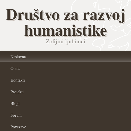
Društvo za razvoj
humanistike
Zofijini ljubimci
Naslovna
O nas
Kontakti
Projekti
Blogi
Forum
Povezave