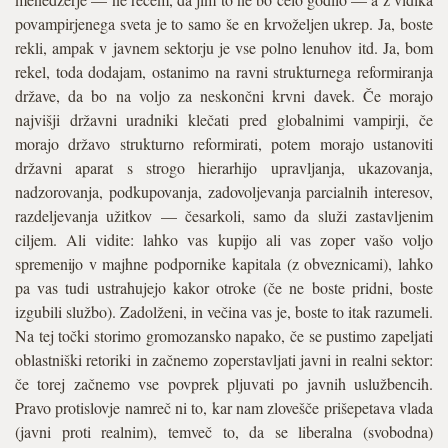
povampirjenega sveta je to samo še en krvoželjen ukrep. Ja, boste
rekli, ampak v javnem sektorju je vse polno lenuhov itd. Ja, bom
rekel, toda dodajam, ostanimo na ravni strukturnega reformiranja
države, da bo na voljo za neskončni krvni davek. Če morajo
najvišji državni uradniki klečati pred globalnimi vampirji, če
morajo državo strukturno reformirati, potem morajo ustanoviti
državni aparat s strogo hierarhijo upravljanja, ukazovanja,
nadzorovanja, podkupovanja, zadovoljevanja parcialnih interesov,
razdeljevanja užitkov — česarkoli, samo da služi zastavljenim
ciljem. Ali vidite: lahko vas kupijo ali vas zoper vašo voljo
spremenijo v majhne podpornike kapitala (z obveznicami), lahko
pa vas tudi ustrahujejo kakor otroke (če ne boste pridni, boste
izgubili službo). Zadolženi, in večina vas je, boste to itak razumeli.
Na tej točki storimo gromozansko napako, če se pustimo zapeljati
oblastniški retoriki in začnemo zoperstavljati javni in realni sektor:
če torej začnemo vse povprek pljuvati po javnih uslužbencih.
Pravo protislovje namreč ni to, kar nam zlovešče prišepetava vlada
(javni proti realnim), temveč to, da se liberalna (svobodna)