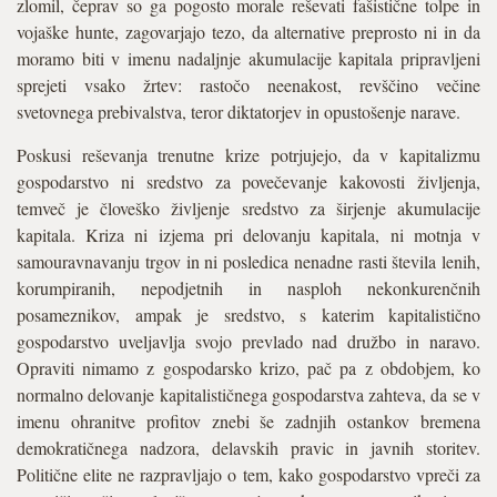
zlomil, čeprav so ga pogosto morale reševati fašistične tolpe in
vojaške hunte, zagovarjajo tezo, da alternative preprosto ni in da
moramo biti v imenu nadaljnje akumulacije kapitala pripravljeni
sprejeti vsako žrtev: rastočo neenakost, revščino večine
svetovnega prebivalstva, teror diktatorjev in opustošenje narave.
Poskusi reševanja trenutne krize potrjujejo, da v kapitalizmu
gospodarstvo ni sredstvo za povečevanje kakovosti življenja,
temveč je človeško življenje sredstvo za širjenje akumulacije
kapitala. Kriza ni izjema pri delovanju kapitala, ni motnja v
samouravnavanju trgov in ni posledica nenadne rasti števila lenih,
korumpiranih, nepodjetnih in nasploh nekonkurenčnih
posameznikov, ampak je sredstvo, s katerim kapitalistično
gospodarstvo uveljavlja svojo prevlado nad družbo in naravo.
Opraviti nimamo z gospodarsko krizo, pač pa z obdobjem, ko
normalno delovanje kapitalističnega gospodarstva zahteva, da se v
imenu ohranitve profitov znebi še zadnjih ostankov bremena
demokratičnega nadzora, delavskih pravic in javnih storitev.
Politične elite ne razpravljajo o tem, kako gospodarstvo vpreči za