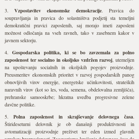
Vzpostavitev ekonomske demokracije
3.
. Pravica do
soupravljanja in pravica do solastništva podjetij sta temeljni
demokratični pravici zaposlenih, saj morajo imeti zaposleni
možnost odločanja na vseh ravneh, tako v zasebnem kakor v
javnem sektorju.
Gospodarska politika, ki se bo zavzemala za polno
4.
zaposlenost ter socialno in okoljsko vzdržen razvoj
, utemeljen
na upoštevanju socialnih in okoljskih pogojev proizvodnje.
Preusmeritev ekonomskih prioritet v razvoj gospodarskih panog
obnovljivih virov energije, energetske učinkovitosti, strateških
naravnih virov (kot so les, voda, semena, obdelovalna zemljišča),
prehranske samooskrbe; hkratna uvedba progresivne zelene
davčne politike.
Polna zaposlenost in skrajševanje delovnega časa
5.
.
Štirideseturni delovnik je ob današnji produktivnosti in
avtomatizaciji proizvodnje preživet ter eden izmed glavnih
vzrokov brezposlenosti. Zagovarjamo krajšanje delovnega časa do