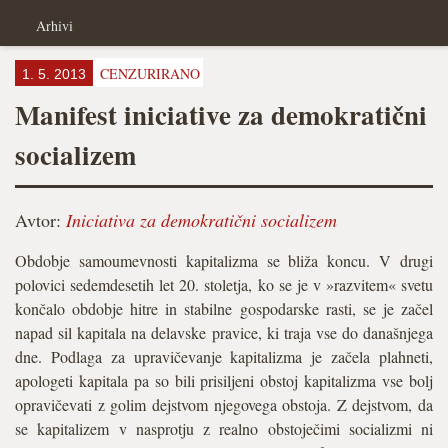
Arhivi
CENZURIRANO
1. 5. 2013
Manifest iniciative za demokratični
socializem
Avtor:
Iniciativa za demokratični socializem
Obdobje samoumevnosti kapitalizma se bliža koncu. V drugi
polovici sedemdesetih let 20. stoletja, ko se je v »razvitem« svetu
končalo obdobje hitre in stabilne gospodarske rasti, se je začel
napad sil kapitala na delavske pravice, ki traja vse do današnjega
dne. Podlaga za upravičevanje kapitalizma je začela plahneti,
apologeti kapitala pa so bili prisiljeni obstoj kapitalizma vse bolj
opravičevati z golim dejstvom njegovega obstoja. Z dejstvom, da
se kapitalizem v nasprotju z realno obstoječimi socializmi ni