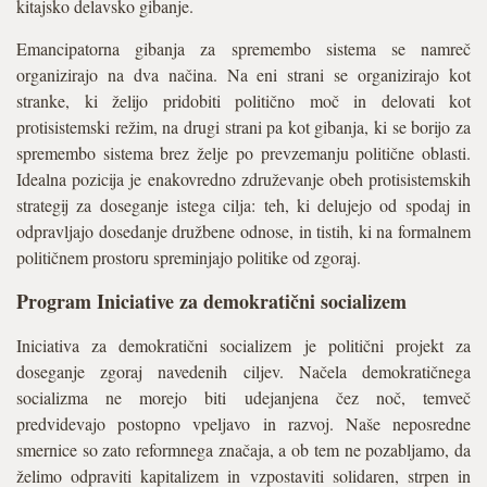
kitajsko delavsko gibanje.
Emancipatorna gibanja za spremembo sistema se namreč
organizirajo na dva načina. Na eni strani se organizirajo kot
stranke, ki želijo pridobiti politično moč in delovati kot
protisistemski režim, na drugi strani pa kot gibanja, ki se borijo za
spremembo sistema brez želje po prevzemanju politične oblasti.
Idealna pozicija je enakovredno združevanje obeh protisistemskih
strategij za doseganje istega cilja: teh, ki delujejo od spodaj in
odpravljajo dosedanje družbene odnose, in tistih, ki na formalnem
političnem prostoru spreminjajo politike od zgoraj.
Program Iniciative za demokratični socializem
Iniciativa za demokratični socializem je politični projekt za
doseganje zgoraj navedenih ciljev. Načela demokratičnega
socializma ne morejo biti udejanjena čez noč, temveč
predvidevajo postopno vpeljavo in razvoj. Naše neposredne
smernice so zato reformnega značaja, a ob tem ne pozabljamo, da
želimo odpraviti kapitalizem in vzpostaviti solidaren, strpen in