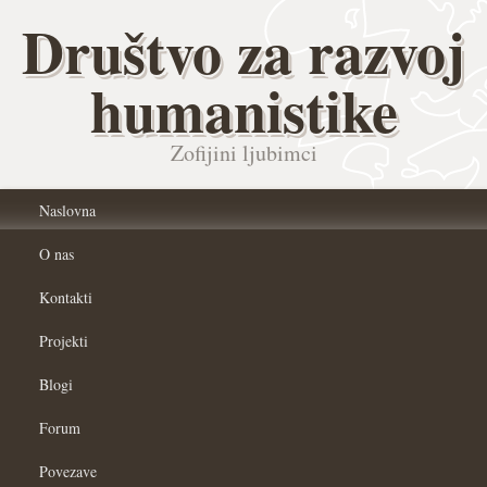
Društvo za razvoj
humanistike
Zofijini ljubimci
Naslovna
O nas
Kontakti
Projekti
Blogi
Forum
Povezave