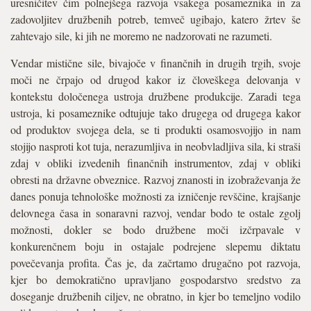
uresničitev čim polnejšega razvoja vsakega posameznika in za
zadovoljitev družbenih potreb, temveč ugibajo, katero žrtev še
zahtevajo sile, ki jih ne moremo ne nadzorovati ne razumeti.
Vendar mistične sile, bivajoče v finančnih in drugih trgih, svoje
moči ne črpajo od drugod kakor iz človeškega delovanja v
kontekstu določenega ustroja družbene produkcije. Zaradi tega
ustroja, ki posameznike odtujuje tako drugega od drugega kakor
od produktov svojega dela, se ti produkti osamosvojijo in nam
stojijo nasproti kot tuja, nerazumljiva in neobvladljiva sila, ki straši
zdaj v obliki izvedenih finančnih instrumentov, zdaj v obliki
obresti na državne obveznice. Razvoj znanosti in izobraževanja že
danes ponuja tehnološke možnosti za izničenje revščine, krajšanje
delovnega časa in sonaravni razvoj, vendar bodo te ostale zgolj
možnosti, dokler se bodo družbene moči izčrpavale v
konkurenčnem boju in ostajale podrejene slepemu diktatu
povečevanja profita. Čas je, da začrtamo drugačno pot razvoja,
kjer bo demokratično upravljano gospodarstvo sredstvo za
doseganje družbenih ciljev, ne obratno, in kjer bo temeljno vodilo