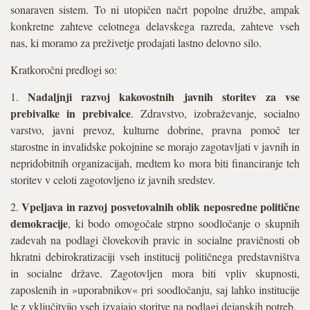
sonaraven sistem. To ni utopičen načrt popolne družbe, ampak
konkretne zahteve celotnega delavskega razreda, zahteve vseh
nas, ki moramo za preživetje prodajati lastno delovno silo.
Kratkoročni predlogi so:
Nadaljnji razvoj kakovostnih javnih storitev za vse
1.
prebivalke in prebivalce
. Zdravstvo, izobraževanje, socialno
varstvo, javni prevoz, kulturne dobrine, pravna pomoč ter
starostne in invalidske pokojnine se morajo zagotavljati v javnih in
nepridobitnih organizacijah, medtem ko mora biti financiranje teh
storitev v celoti zagotovljeno iz javnih sredstev.
Vpeljava in razvoj posvetovalnih oblik neposredne politične
2.
demokracije
, ki bodo omogočale strpno soodločanje o skupnih
zadevah na podlagi človekovih pravic in socialne pravičnosti ob
hkratni debirokratizaciji vseh institucij političnega predstavništva
in socialne države. Zagotovljen mora biti vpliv skupnosti,
zaposlenih in »uporabnikov« pri soodločanju, saj lahko institucije
le z vključitvijo vseh izvajajo storitve na podlagi dejanskih potreb.