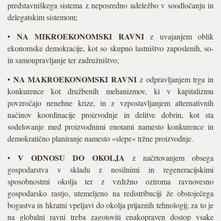
predstavniškega sistema z neposredno udeležbo v soodločanju in
delegatskim sistemom;
NA MIKROEKONOMSKI RAVNI
•
z uvajanjem oblik
ekonomske demokracije, kot so skupno lastništvo zaposlenih, so-
in samoupravljanje ter zadružništvo;
NA MAKROEKONOMSKI RAVNI
•
z odpravljanjem trga in
konkurence kot družbenih mehanizmov, ki v kapitalizmu
povzročajo nenehne krize, in z vzpostavljanjem alternativnih
načinov koordinacije proizvodnje in delitve dobrin, kot sta
sodelovanje med proizvodnimi enotami namesto konkurence in
demokratično planiranje namesto »slepe« tržne proizvodnje.
V ODNOSU DO OKOLJA
•
z načrtovanjem obsega
gospodarstva v skladu z nosilnimi in regeneracijskimi
sposobnostmi okolja ter z vzdržno oziroma ravnovesno
gospodarsko rastjo, utemeljeno na redistribuciji že obstoječega
bogastva in hkratni vpeljavi do okolja prijaznih tehnologij; za to je
na globalni ravni treba zagotoviti enakopraven dostop vsake