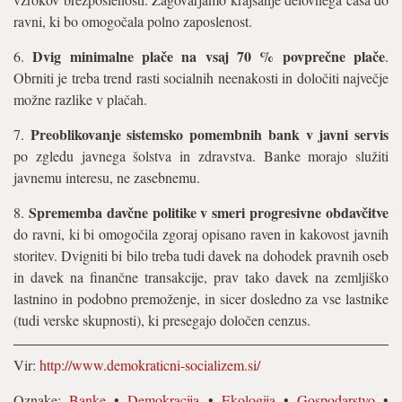
ravni, ki bo omogočala polno zaposlenost.
Dvig minimalne plače na vsaj 70 % povprečne plače
6.
.
Obrniti je treba trend rasti socialnih neenakosti in določiti največje
možne razlike v plačah.
Preoblikovanje sistemsko pomembnih bank v javni servis
7.
po zgledu javnega šolstva in zdravstva. Banke morajo služiti
javnemu interesu, ne zasebnemu.
Sprememba davčne politike v smeri progresivne obdavčitve
8.
do ravni, ki bi omogočila zgoraj opisano raven in kakovost javnih
storitev. Dvigniti bi bilo treba tudi davek na dohodek pravnih oseb
in davek na finančne transakcije, prav tako davek na zemljiško
lastnino in podobno premoženje, in sicer dosledno za vse lastnike
(tudi verske skupnosti), ki presegajo določen cenzus.
Vir:
http://www.demokraticni-socializem.si/
Oznake:
Banke
•
Demokracija
•
Ekologija
•
Gospodarstvo
•