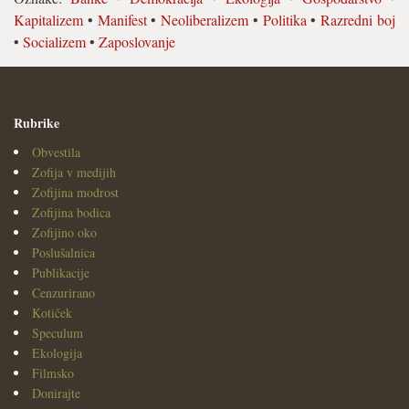
Kapitalizem
•
Manifest
•
Neoliberalizem
•
Politika
•
Razredni boj
•
Socializem
•
Zaposlovanje
Rubrike
Obvestila
Zofija v medijih
Zofijina modrost
Zofijina bodica
Zofijino oko
Poslušalnica
Publikacije
Cenzurirano
Kotiček
Speculum
Ekologija
Filmsko
Donirajte