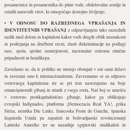
posameznice in posameznika do pitne vode, obdelovalne zemlje in
ostalih naravnih virov, ki omogočajo dostojno življenje;
V ODNOSU DO RAZREDNEGA VPRAŠANJA IN
•
IDENTITETNIH VPRAŠANJ
z odpravljanjem tako razrednih
razlik med delom in kapitalom kakor vseh drugih oblik neenakosti
in podrejanja na družbeni ravni, zlasti diskriminacije na podlagi
rase, spola, spolne usmerjenosti, nacionalne oziroma etnične
pripadnosti in hendikepa.
Zavedamo se, da te politike ne morejo obstajati v eni sami državi
in zavezani smo k internacionalizmu. Zavzemamo se za odpravo
svetovnega kapitalizma ter se pri tem navezujemo na boje
emancipatornih gibanj in strank z vsega sveta. Naš boj se umešča
v svetovno protikapitalistično gibanje, kakor ga oblikujejo
evropski Indignados, platforma ¡Democracia Real YA!, grška
Siriza, nemška Die Linke, francoska Front de Gauche, španska
Izquierda Unida pa zapatisti in bolivarijanski revolucionarji
Latinske Amerike ter ne nazadnje egiptovski sindikalisti in