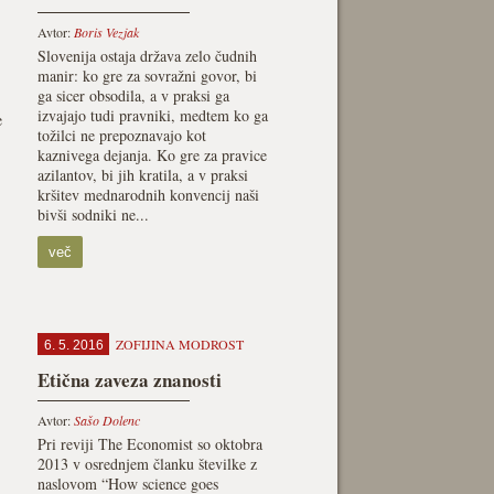
Avtor:
Boris Vezjak
Slovenija ostaja država zelo čudnih
manir: ko gre za sovražni govor, bi
ga sicer obsodila, a v praksi ga
izvajajo tudi pravniki, medtem ko ga
e
tožilci ne prepoznavajo kot
kaznivega dejanja. Ko gre za pravice
azilantov, bi jih kratila, a v praksi
kršitev mednarodnih konvencij naši
bivši sodniki ne...
več
ZOFIJINA MODROST
6. 5. 2016
Etična zaveza znanosti
Avtor:
Sašo Dolenc
Pri reviji The Economist so oktobra
2013 v osrednjem članku številke z
naslovom “How science goes