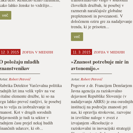
kako lahko ženske to vzdržijo...
človeških družbah, še posebej v
razmerah naraščajoče globalne
več
prepletenosti in povezanosti. V
določenem oziru gre za nadaljevanje
trenda, ki je prisoten...
več
ZOFIJA V MEDIJIH
ZOFIJA V MEDIJIH
12. 3. 2015
11. 3. 2015
O položaju mladih
»Znanost potrebuje mir in
znanstvenikov
avtonomijo.«
Avtor:
Robert Petrovič
Avtor:
Robert Petrovič
Rubrika Detektor Varčevalna politika
Pogovor z dr. Francijem Demšarjem
zadnjih let ima velik vpliv na vse
Javna agencija za raziskovalno
vitalne elemente družbe, ki so na
dejavnost Republike Slovenije (v
trgu lahko preveč ranljivi, še posebej
nadaljevanju ARRS) je ena osrednjih
pa to velja za izobraževanje in
institucij na področju znanosti pri
znanost. Kot v drugih sorodnih
nas, ki opravlja strokovne, razvojne
dejavnostih je tudi ta sektor v
in izvršilne naloge v zvezi z
zadnjem času prejel nekaj hudih
izvajanjem »Resolucije o
finančnih udarcev, ki ob...
raziskovalni in inovacijski strategiji