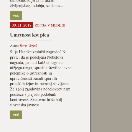
samozadovoljstva in hkrati
življenjskega udobja, se danes...
več
ZOFIJA V MEDIJIH
30. 11. 2019
Umetnost kot pica
Avtor:
Boris Vezjak
Si je Handke zaslužil nagrado? Ni
prvič, da je podeljena Nobelova
nagrada, pa tudi kakšna nagrada
nižjega ranga, sprožila številne javne
polemike o ustreznosti in
upravičenosti zaradi spornih
preteklih izjav in ravnanj slavljenca.
Že zgolj zgodovina nobelovcev nam
postreže s plejado podobnih
kontroverz. Svetovna in še bolj
slovenska javnost...
več