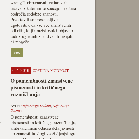
wrong”1 obravnavali vedno večje
težave, s katerimi se soočajo nekatera
področja sodobne znanosti.
Predstavili so presenetljivo
ugotovitev, da vse več znanstvenih
odkritij, ki jih raziskovalci objavijo
tudi v uglednih znanstvenih revijah,
ni mogoče...
več
ZOFIJINA MODROST
6. 4. 2016
O pomembnosti znanstvene
pismenosti in kritičnega
razmišljanja
Avtor:
Maja Žorga Dulmin
,
Nejc Žorga
Dulmin
O pomembnosti znanstvene
e
pismenosti in kritičnega razmišljanja,
ambivalentnem odnosu dela javnosti
do znanosti in vlogi vseživljenjskega