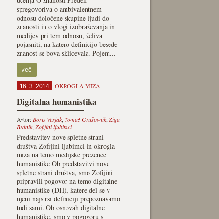
učenja O znanosti Preden
spregovoriva o ambivalentnem
odnosu določene skupine ljudi do
znanosti in o vlogi izobraževanja in
medijev pri tem odnosu, želiva
pojasniti, na katero definicijo besede
znanost se bova sklicevala. Pojem...
več
OKROGLA MIZA
16. 3. 2014
Digitalna humanistika
Avtor:
Boris Vezjak
,
Tomaž Grušovnik
,
Žiga
Brdnik
,
Zofijini ljubimci
Predstavitev nove spletne strani
društva Zofijini ljubimci in okrogla
miza na temo medijske prezence
humanistike Ob predstavitvi nove
spletne strani društva, smo Zofijini
pripravili pogovor na temo digitalne
humanistike (DH), katere del se v
njeni najširši definiciji prepoznavamo
tudi sami. Ob osnovah digitalne
humanistike, smo v pogovoru s