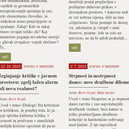
vseh humanitarnih, političnih,
desetletji postal preplavljen s
vojaških in geostrateških
prefinjeno duhovno prakso; v
preizpraševanjih spremlja še eno,
slovenskem prostoru, v katerem tudi
zelo elementarno človeško, in
ni več nobena izjema, sliši na ime
velikokrat nemo ponavljajoče se
»čuječnost«. Izraz poznajo že skoraj
vprašanje: Zakaj? Kdo in zakaj
vsi, udomačen je vstopil v naše
zmore izvajati toliko zla? Kaj
domove, pisarne, šole in celo na
neumorno poganja nevzdržno morijo
univerzo, ne da bi sploh poskušali...
v glavah izvajalcev vojnih zločinov?
Že...
več
več
ZOFIJA V MEDIJIH
ZOFIJA V MEDIJIH
12. 10. 2023
2. 7. 2023
Izginjanje kritike v javnem
Strpnost in nestrpnost
prostoru: zgolj lažen alarm
danes: nove družbene dilem
ali nova realnost?
Avtor:
Boris Vezjak
,
Mitja Sardoč
Uvod v temo Nesporno se je strpnost
Avtor:
Boris Vezjak
danes razvila v eno najvitalnejših
Uvod v temo (Dialogi) Sta kritičnost
družbenih vrednot, brez katere si
in kritiškost, še posebej tista, ki ju
težko predstavljamo družbeno
goji splošna kulturna kritika, v
kohezijo in harmonično sobivanje
javnosti in predvsem v množičnih
med ljudmi. Z njo največkrat
medijih kritično ogroženi ali pa so