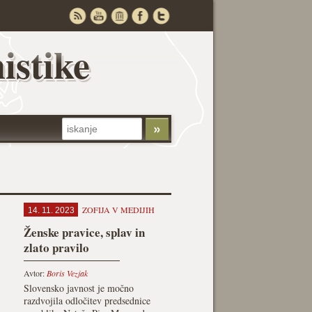
istike
ZOFIJA V MEDIJIH
14. 11. 2023
Ženske pravice, splav in
zlato pravilo
Avtor:
Boris Vezjak
Slovensko javnost je močno
razdvojila odločitev predsednice