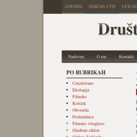
ZOFIJINI
SEKCIJA UTD
UČILN
Društ
Naslovna
O nas
Kontakti
PO RUBRIKAH
Cenzurirano
Ekologija
Filmsko
Kotiček
Obvestila
Poslušalnica
Filmsko vrtoglavo
Glasbeni ciklon
Oddaja Zofijinih