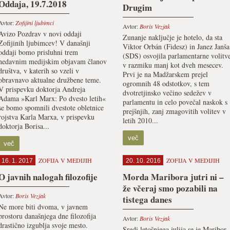
Oddaja, 19.7.2018
Drugim
Avtor:
Zofijini ljubimci
Avtor:
Boris Vezjak
Avizo Pozdrav v novi oddaji
Zunanje naključje je hotelo, da sta
Zofijinih ljubimcev! V današnji
Viktor Orbán (Fidesz) in Janez Janša
oddaji bomo prisluhni trem
(SDS) osvojila parlamentarne volitv
nedavnim medijskim objavam članov
v razmiku manj kot dveh mesecev.
društva, v katerih so vzeli v
Prvi je na Madžarskem prejel
obravnavo aktualne družbene teme.
ogromnih 48 odstotkov, s tem
V prispevku doktorja Andreja
dvotretjinsko večino sedežev v
Adama »Karl Marx: Po dvesto letih«
parlamentu in celo povečal naskok s
se bomo spomnili dvestote obletnice
prejšnjih, zanj zmagovitih volitev v
rojstva Karla Marxa, v prispevku
letih 2010...
doktorja Borisa...
več
več
ZOFIJA V MEDIJIH
ZOFIJA V MEDIJIH
16. 1. 2017
20. 10. 2016
O javnih nalogah filozofije
Morda Maribora jutri ni –
že včeraj smo pozabili na
Avtor:
Boris Vezjak
tistega danes
Ne more biti dvoma, v javnem
prostoru današnjega dne filozofija
Avtor:
Boris Vezjak
drastično izgublja svoje mesto.
Sredi letošnjega julija se je Maribor