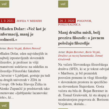
več
več
ZOFIJA V MEDIJIH
POGOVOR
,
1. 9. 2021
26. 2. 2020
POSLUŠALNICA
Mladen Dolar: »Več kot je
Manj družba misli, bolj
informacij, manj je
prezira filozofe: o javnem
vednosti.«
položaju filozofije
Avtor:
Boris Vezjak
,
Robert Petrovič
Avtor:
Bojan Borstner
,
Boris Vezjak
,
Mladen Dolar, eden najvidnejših in
Društvo za razvoj humanistike
,
Tomaž
najbolj izpostavljenih slovenskih
Grušovnik
filozofov, je profesor in višji
Na večeru Slovenskega filozofskega
znanstveni sodelavec na oddelku za
društva (SFD), ki se je tokrat odvijal
filozofijo Filozofske fakultete
v Mariboru, je bil premislek
Univerze v Ljubljani, gostuje pa tudi
posvečen pomenu in vlogi filozofije
na drugih univerzah v ZDA in
v slovenskem prostoru in specifično
Evropi. Ob boku Slavoja Žižka in
na slovenskem Štajerskem. Gosta
Alenke Zupančič je predstavnik tako
večera sta bila dr. Bojan Borstner in
imenovane »ljubljanske lacanovske
dr. Tomaž Grušovnik, ki sta skupaj z
šole«, ki...
moderatorjem pogovora dr. Borisom
Vezjakom, skušala...
več