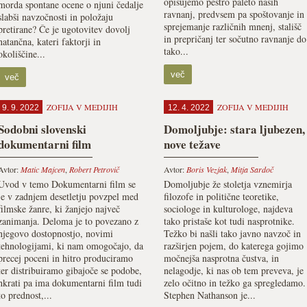
opisujemo pestro paleto naših
morda spontane ocene o njuni čedalje
ravnanj, predvsem pa spoštovanje in
slabši navzočnosti in položaju
sprejemanje različnih mnenj, stališč
pretirane? Če je ugotovitev dovolj
in prepričanj ter sočutno ravnanje do
natančna, kateri faktorji in
tako...
okoliščine...
več
več
ZOFIJA V MEDIJIH
ZOFIJA V MEDIJIH
9. 9. 2022
12. 4. 2022
Sodobni slovenski
Domoljubje: stara ljubezen,
dokumentarni film
nove težave
Avtor:
Matic Majcen
,
Robert Petrovič
Avtor:
Boris Vezjak
,
Mitja Sardoč
Uvod v temo Dokumentarni film se
Domoljubje že stoletja vznemirja
je v zadnjem desetletju povzpel med
filozofe in politične teoretike,
filmske žanre, ki žanjejo največ
sociologe in kulturologe, najdeva
zanimanja. Deloma je to povezano z
tako pristaše kot tudi nasprotnike.
njegovo dostopnostjo, novimi
Težko bi našli tako javno navzoč in
tehnologijami, ki nam omogočajo, da
razširjen pojem, do katerega gojimo
precej poceni in hitro produciramo
močnejša nasprotna čustva, in
ter distribuiramo gibajoče se podobe,
nelagodje, ki nas ob tem preveva, je
hkrati pa ima dokumentarni film tudi
zelo očitno in težko ga spregledamo.
to prednost,...
Stephen Nathanson je...