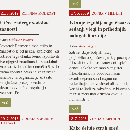
več
ZOFIJINA MODROST
ZOFIJA V MEDIJIH
21. 6. 2019
17. 5. 2019
Etične zadrege sodobne
Iskanje izgubljenega časa: o
znanosti
sedanji vlogi in prihodnjih
nalogah filozofije
Avtor:
Friderik Klampfer
Povzetek Razmerje med etiko in
Avtor:
Boris Vezjak
znanostjo je od nekdaj zapleteno. Za
Zdi se, da je bolj ali manj
potrebe tega članka bomo izpostavili
poglobljeno spraševanje, kaj počnejo
dve njegovi značilnosti – v sodobni
filozofi in v kaj so usmerjeni, sploh
znanosti iz leta v leto narašča število
danes, nekako vpisano v register
etično spornih praks in znanstvene
filozofiranja: na podoben način
ustanove in organizacije se (zato)
svojih dejavnosti običajno ne
zadnje čase precej obsedeno
reflektirajo naravoslovci ali tehniki,
ukvarjajo z etično regulacijo
ker bi to šteli za odvečno, v bistveno
znanosti. Pri...
manjši meri tudi družboslovci in
humanisti...
več
več
ODDAJA ZOFIJINIH
,
ZOFIJA V MEDIJIH
19. 7. 2018
2. 7. 2018
PODCAST
Kako deluje strah pred