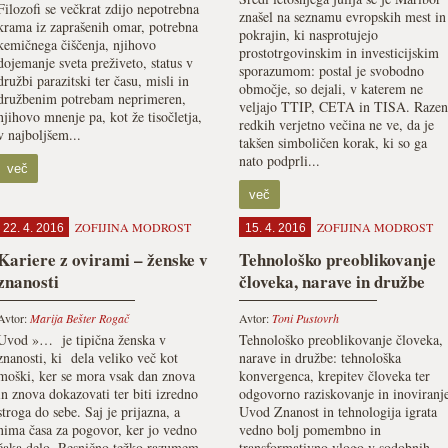
Filozofi se večkrat zdijo nepotrebna
znašel na seznamu evropskih mest in
krama iz zaprašenih omar, potrebna
pokrajin, ki nasprotujejo
kemičnega čiščenja, njihovo
prostotrgovinskim in investicijskim
dojemanje sveta preživeto, status v
sporazumom: postal je svobodno
družbi parazitski ter času, misli in
območje, so dejali, v katerem ne
družbenim potrebam neprimeren,
veljajo TTIP, CETA in TISA. Razen
njihovo mnenje pa, kot že tisočletja,
redkih verjetno večina ne ve, da je
v najboljšem...
takšen simboličen korak, ki so ga
nato podprli...
več
več
ZOFIJINA MODROST
ZOFIJINA MODROST
22. 4. 2016
15. 4. 2016
Kariere z ovirami – ženske v
Tehnološko preoblikovanje
znanosti
človeka, narave in družbe
Avtor:
Marija Bešter Rogač
Avtor:
Toni Pustovrh
Uvod »… je tipična ženska v
Tehnološko preoblikovanje človeka,
znanosti, ki dela veliko več kot
narave in družbe: tehnološka
moški, ker se mora vsak dan znova
konvergenca, krepitev človeka ter
in znova dokazovati ter biti izredno
odgovorno raziskovanje in inoviranj
stroga do sebe. Saj je prijazna, a
Uvod Znanost in tehnologija igrata
nima časa za pogovor, ker jo vedno
vedno bolj pomembno in
čaka delo. Resnično težko razumem,
transformativno vlogo v sodobnih