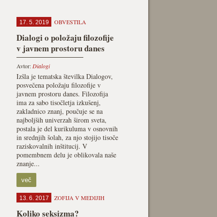
OBVESTILA
17. 5. 2019
Dialogi o položaju filozofije
v javnem prostoru danes
Avtor:
Dialogi
Izšla je tematska številka Dialogov,
posvečena položaju filozofije v
javnem prostoru danes. Filozofija
ima za sabo tisočletja izkušenj,
zakladnico znanj, poučuje se na
najboljših univerzah širom sveta,
postala je del kurikuluma v osnovnih
in srednjih šolah, za njo stojijo tisoče
raziskovalnih inštitucij. V
pomembnem delu je oblikovala naše
znanje...
več
ZOFIJA V MEDIJIH
13. 6. 2017
Koliko seksizma?