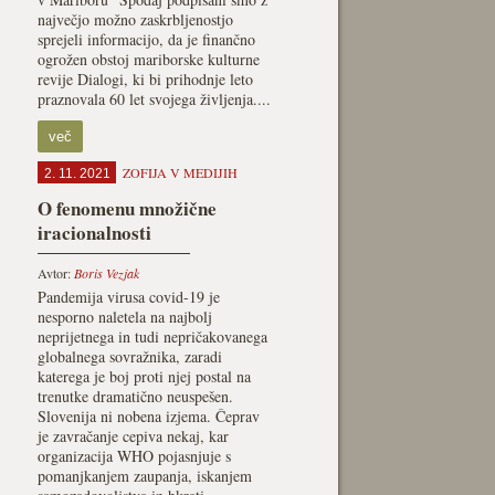
največjo možno zaskrbljenostjo
sprejeli informacijo, da je finančno
ogrožen obstoj mariborske kulturne
revije Dialogi, ki bi prihodnje leto
praznovala 60 let svojega življenja....
več
ZOFIJA V MEDIJIH
2. 11. 2021
O fenomenu množične
iracionalnosti
Avtor:
Boris Vezjak
Pandemija virusa covid-19 je
nesporno naletela na najbolj
neprijetnega in tudi nepričakovanega
globalnega sovražnika, zaradi
katerega je boj proti njej postal na
trenutke dramatično neuspešen.
Slovenija ni nobena izjema. Čeprav
je zavračanje cepiva nekaj, kar
organizacija WHO pojasnjuje s
pomanjkanjem zaupanja, iskanjem