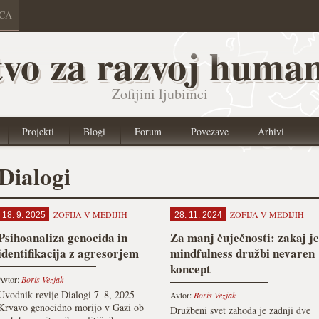
ICA
vo za razvoj human
Zofijini ljubimci
Projekti
Blogi
Forum
Povezave
Arhivi
Dialogi
ZOFIJA V MEDIJIH
ZOFIJA V MEDIJIH
18. 9. 2025
28. 11. 2024
Psihoanaliza genocida in
Za manj čuječnosti: zakaj je
identifikacija z agresorjem
mindfulness družbi nevaren
koncept
Avtor:
Boris Vezjak
Uvodnik revije Dialogi 7–8, 2025
Avtor:
Boris Vezjak
Krvavo genocidno morijo v Gazi ob
Družbeni svet zahoda je zadnji dve