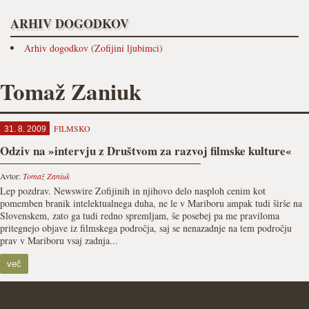
ARHIV DOGODKOV
Arhiv dogodkov (Zofijini ljubimci)
Tomaž Zaniuk
FILMSKO
31. 8. 2009
Odziv na »intervju z Društvom za razvoj filmske kulture«
Avtor:
Tomaž Zaniuk
Lep pozdrav. Newswire Zofijinih in njihovo delo nasploh cenim kot
pomemben branik intelektualnega duha, ne le v Mariboru ampak tudi širše na
Slovenskem, zato ga tudi redno spremljam, še posebej pa me praviloma
pritegnejo objave iz filmskega področja, saj se nenazadnje na tem področju
prav v Mariboru vsaj zadnja...
več