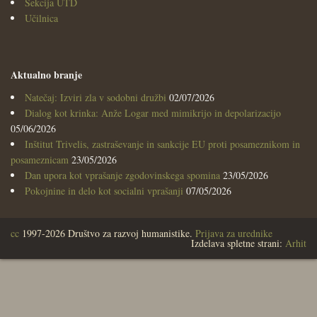
Sekcija UTD
Učilnica
Aktualno branje
Natečaj: Izviri zla v sodobni družbi
02/07/2026
Dialog kot krinka: Anže Logar med mimikrijo in depolarizacijo
05/06/2026
Inštitut Trivelis, zastraševanje in sankcije EU proti posameznikom in
posameznicam
23/05/2026
Dan upora kot vprašanje zgodovinskega spomina
23/05/2026
Pokojnine in delo kot socialni vprašanji
07/05/2026
cc
1997-2026 Društvo za razvoj humanistike.
Prijava za urednike
Izdelava spletne strani:
Arhit