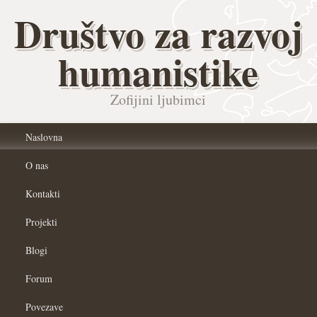
Društvo za razvoj
humanistike
Zofijini ljubimci
Naslovna
O nas
Kontakti
Projekti
Blogi
Forum
Povezave