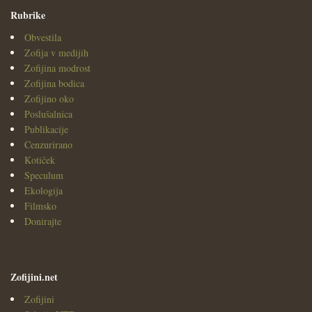
Rubrike
Obvestila
Zofija v medijih
Zofijina modrost
Zofijina bodica
Zofijino oko
Poslušalnica
Publikacije
Cenzurirano
Kotiček
Speculum
Ekologija
Filmsko
Donirajte
Zofijini.net
Zofijini