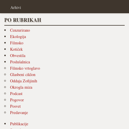
Arhivi
PO RUBRIKAH
Cenzurirano
Ekologija
Filmsko
Kotiček
Obvestila
Poslušalnica
Filmsko vrtoglavo
Glasbeni ciklon
Oddaja Zofijinih
Okrogla miza
Podcast
Pogovor
Posvet
Predavanje
Publikacije