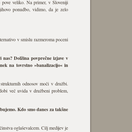
pove veliko. Na primer, v Sloveniji
jihovo ponudbo, vidimo, da je zelo
lternativo v smislu razmeroma poceni
i nas? Dolžina povprečne izjave v
nek na tovrstno »banalizacijo« in
 strukturnih odnosov moči v družbi.
e dobi več uvida v družbeni problem,
otrebujemo. Kdo smo danes za takšne
instva oglaševalcem. Cilj medijev je