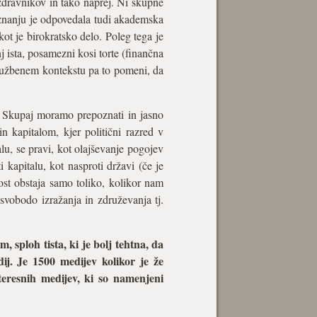
 zdravnikov in tako naprej. Ni skupne
poznanju je odpovedala tudi akademska
kot je birokratsko delo. Poleg tega je
j ista, posamezni kosi torte (finančna
družbenem kontekstu pa to pomeni, da
. Skupaj moramo prepoznati in jasno
in kapitalom, kjer politični razred v
alu, se pravi, kot olajševanje pogojev
 kapitalu, kot nasproti državi (če je
vnost obstaja samo toliko, kolikor nam
 svobodo izražanja in združevanja tj.
 sploh tista, ki je bolj tehtna, da
ij. Je 1500 medijev kolikor je že
nteresnih medijev, ki so namenjeni