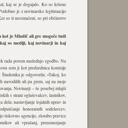
dal, kaj se je dogajalo. Ko so kršene
 Podobno je z novinarsko legitimacijo
er so ti neoznačeni, so pri občinstvo
ga kot je Mladič ali gre mogoče tudi
aj so mediji, kaj novinarji in kaj
itek rada povem naslednjo zgodbo. Na
voru sem ji kot predsednica komisije
. Študentka je odgovorila: »Takoj, ko
ih navodilih ali pa grem, saj na moje
hovanja. Novinarji – še posebej mlajši
skih s strani oglaševalcev, lastnikov,
 dela: nastavljanje lojalnih uprav in
odpuščanje honorarnih sodelavcev,
jo tiskovno agencijo, zlorabo pravice
nikov ali vprašanj, preusmerjanje