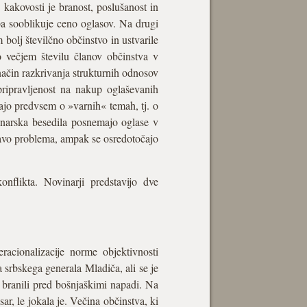
kakovosti je branost, poslušanost in
pa sooblikuje ceno oglasov. Na drugi
m bolj številčno občinstvo in ustvarile
no večjem številu članov občinstva v
način razkrivanja strukturnih odnosov
pripravljenost na nakup oglaševanih
ajo predvsem o »varnih« temah, tj. o
vinarska besedila posnemajo oglase v
ravo problema, ampak se osredotočajo
nflikta. Novinarji predstavijo dve
acionalizacije norme objektivnosti
 srbskega generala Mladiča, ali se je
e branili pred bošnjaškimi napadi. Na
sar, le jokala je. Večina občinstva, ki