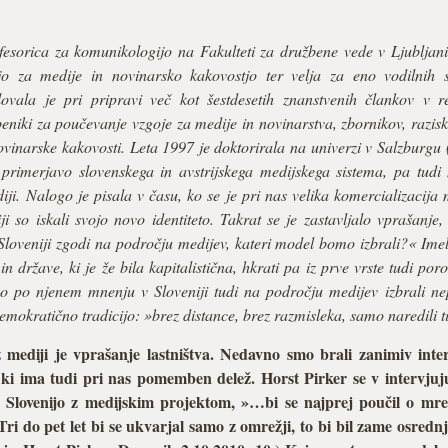
esorica za komunikologijo na Fakulteti za družbene vede v Ljubljani.
jo za medije in novinarsko kakovostjo ter velja za eno vodilnih 
ovala je pri pripravi več kot šestdesetih znanstvenih člankov v re
beniki za poučevanje vzgoje za medije in novinarstva, zbornikov, razis
vinarske kakovosti. Leta 1997 je doktorirala na univerzi v Salzburgu (A
primerjavo slovenskega in avstrijskega medijskega sistema, pa tudi
i. Nalogo je pisala v času, ko se je pri nas velika komercializacija 
ji so iskali svojo novo identiteto. Takrat se je zastavljalo vprašanje
oveniji zgodi na področju medijev, kateri model bomo izbrali?« Imela 
in države, ki je že bila kapitalistična, hkrati pa iz prve vrste tudi po
o po njenem mnenju v Sloveniji tudi na področju medijev izbrali ne
 demokratično tradicijo: »brez distance, brez razmisleka, samo naredili 
 mediji je vprašanje lastništva. Nedavno smo brali zanimiv int
 ki ima tudi pri nas pomemben delež. Horst Pirker se v intervjuju
 v Slovenijo z medijskim projektom, »…bi se najprej poučil o mre
i do pet let bi se ukvarjal samo z omrežji, to bi bil zame osrednji 