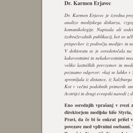
Dr. Karmen Erjavec
Dr. Karmen Erjavec je izredna prof
analizo medijskega diskurza, vzgo
komunikologije. Napisala ali sodel
izobraževalnih publikacij, kot so uč
prispevkov iz področja medijev in no
V doktoratu se je osredotočala na 
kakovostnimi in nekakovostnimi medij
veliko lastniških prevzemov in medi
poznamo odgovor: »kaj se lahko v Sl
spremljala iz distance, iz Salzburga 
Kot v večini podobnih primerih sm
Avstrijci in drugi evropski narodi z
Eno osrednjih vprašanj v zvezi z
direktorjem medijske hiše Styria,
Pravi, da če bi še enkrat prišel
povezave med vplivnimi osebami. Tr