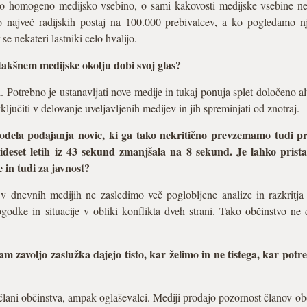
lo homogeno medijsko vsebino, o sami kakovosti medijske vsebine ne 
 največ radijskih postaj na 100.000 prebivalcev, a ko pogledamo n
e nekateri lastniki celo hvalijo.
takšnem medijske okolju dobi svoj glas?
 Potrebno je ustanavljati nove medije in tukaj ponuja splet določeno a
učiti v delovanje uveljavljenih medijev in jih spreminjati od znotraj.
dela podajanja novic, ki ga tako nekritično prevzemamo tudi pr
ideset letih iz 43 sekund zmanjšala na 8 sekund. Je lahko prista
 in tudi za javnost?
v dnevnih medijih ne zasledimo več poglobljene analize in razkritja
godke in situacije v obliki konflikta dveh strani. Tako občinstvo n
nam zavoljo zaslužka dajejo tisto, kar želimo in ne tistega, kar p
lani občinstva, ampak oglaševalci. Mediji prodajo pozornost članov obč