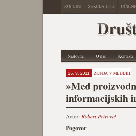
ZOFIJINI
SEKCIJA UTD
UČILN
Društ
Naslovna
O nas
Kontakti
ZOFIJA V MEDIJIH
25. 9. 2011
»Med proizvodnj
informacijskih i
Avtor:
Robert Petrovič
Pogovor