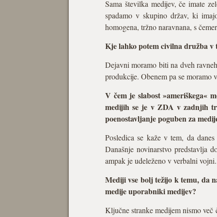
Sama številka medijev, če imate ze
spadamo v skupino držav, ki imajo
homogena, tržno naravnana, s čemer s
Kje lahko potem civilna družba v 
Dejavni moramo biti na dveh ravneh.
produkcije. Obenem pa se moramo vklj
V čem je slabost »ameriškega« mo
medijih se je v ZDA v zadnjih tr
poenostavljanje poguben za medije
Posledica se kaže v tem, da danes 
Današnje novinarstvo predstavlja do
ampak je udeleženo v verbalni vojni.
Mediji vse bolj težijo k temu, da 
medije uporabniki medijev?
Ključne stranke medijem nismo več č