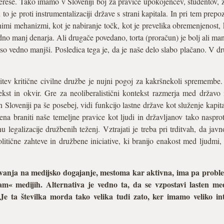
nterese. Tako imamo v Sloveniji boj za pravice upokojencev, študentov,
o je proti instrumentalizaciji države s strani kapitala. In pri tem pre
nimi mehanizmi, kot je nabiranje točk, kot je prevelika obremenjenost, 
edno manj denarja. Ali drugače povedano, torta (proračun) je bolj ali man
 so vedno manjši. Posledica tega je, da je naše delo slabo plačano. V 
itev kritične civilne družbe je nujni pogoj za kakršnekoli spremembe
tekst in okvir. Gre za neoliberalistični kontekst razmerja med državo 
 Sloveniji pa še posebej, vidi funkcijo lastne države kot služenje kapit
a braniti naše temeljne pravice kot ljudi in državljanov tako nasproti
u legalizacije družbenih teženj. Vztrajati je treba pri trditvah, da ja
politične zahteve in družbene iniciative, ki branijo enakost med ljudmi,
ivanja na medijsko dogajanje, mestoma kar aktivna, ima pa problem,
am« medijih. Alternativa je vedno ta, da se vzpostavi lasten med
? Je ta številka morda tako velika tudi zato, ker imamo veliko i