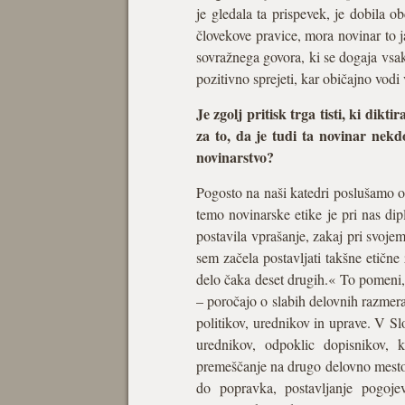
je gledala ta prispevek, je dobila o
človekove pravice, mora novinar to j
sovražnega govora, ki se dogaja vsak
pozitivno sprejeti, kar običajno vod
Je zgolj pritisk trga tisti, ki dik
za to, da je tudi ta novinar nekd
novinarstvo?
Pogosto na naši katedri poslušamo o
temo novinarske etike je pri nas di
postavila vprašanje, zakaj pri svoje
sem začela postavljati takšne etične
delo čaka deset drugih.« To pomeni, d
– poročajo o slabih delovnih razmerah
politikov, urednikov in uprave. V Sl
urednikov, odpoklic dopisnikov, k
premeščanje na drugo delovno mesto, 
do popravka, postavljanje pogoje