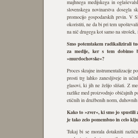
majhnega medijskega in oglaševalsk
slovenskega novinarstva dosegla skr
promocijo gospodarskih prvin. V Slo
okoristiti, ne da bi pri tem upoštev
na nič drugega kot samo na strošek,
Smo potemtakem radikalizirali tud
za medije, ker s tem dobimo b
»murdochovske«?
Proces skrajne instrumentalizacije pol
prosti trg lahko zanesljiveje in uči
glasovi, ki jih ne želijo slišati. Z
razlike med proizvodnjo običajnih pot
etičnih in družbenih norm, duhovnih 
Kako to »zver«, ki smo jo spustili
je tako zelo pomembno in celo klj
Tukaj bi se morala dotakniti različ