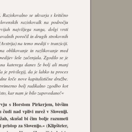
 Raziskovalno se ukvarja s kritično
slovenskih raziskovalk na področju
vijah najvišjega ranga, dolgi vrsti
kovalnih poročil in drugih strokovnih
vstrija) na temo mediji v tranziciji.
 na oblikovanje in razlikovanje med
medijev šele začenjala. Zgodilo se je
, na katerega danes že bolj ali manj
je privilegij, da je lahko ta proces
rodne krče nove kapitalistične družbe.
primerno bolj radikalno zgodbo kot
tisto, kar nam je bilo zapovedano!«
ervju s Horstom Pirkerjem, bivšim
 čudi nad vplivi mrež v Sloveniji.
žah, skušal bi čim bolje razumeti
pristop za Slovenijo.« (Klipšteter,