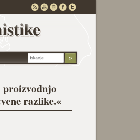
istike
n proizvodnjo
tvene razlike.«