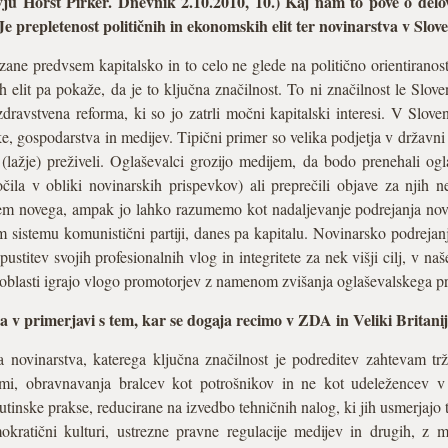
u Horst Pirker. Dnevnik 2.10.2010, 10.) Kaj nam to pove o delova
Je prepletenost političnih in ekonomskih elit ter novinarstva v Slov
e predvsem kapitalsko in to celo ne glede na politično orientiranost,
 elit pa pokaže, da je to ključna značilnost. To ni značilnost le Slov
avstvena reforma, ki so jo zatrli močni kapitalski interesi. V Sloven
e, gospodarstva in medijev. Tipični primer so velika podjetja v državni
 (lažje) preživeli. Oglaševalci grozijo medijem, da bodo prenehali ogl
čila v obliki novinarskih prispevkov) ali preprečili objave za njih n
sem novega, ampak jo lahko razumemo kot nadaljevanje podrejanja nov
 sistemu komunistični partiji, danes pa kapitalu. Novinarsko podreja
 opustitev svojih profesionalnih vlog in integritete za nek višji cilj, v
oblasti igrajo vlogo promotorjev z namenom zvišanja oglaševalskega p
a v primerjavi s tem, kar se dogaja recimo v ZDA in Veliki Britanij
novinarstva, katerega ključna značilnost je podreditev zahtevam trž
mi, obravnavanja bralcev kot potrošnikov in ne kot udeležencev v
inske prakse, reducirane na izvedbo tehničnih nalog, ki jih usmerjajo tr
kratični kulturi, ustrezne pravne regulacije medijev in drugih, z me