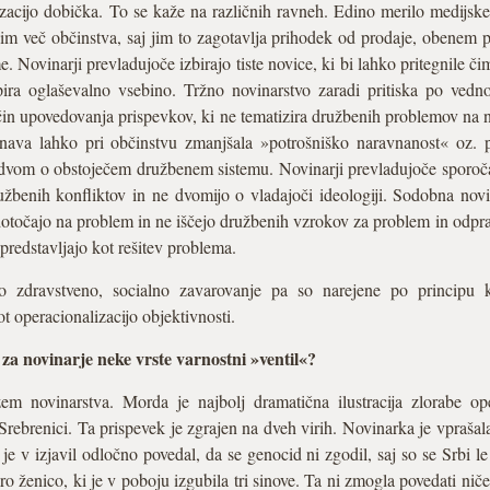
acijo dobička. To se kaže na različnih ravneh. Edino merilo medijske 
 čim več občinstva, saj jim to zagotavlja prihodek od prodaje, obenem 
. Novinarji prevladujoče izbirajo tiste novice, ki bi lahko pritegnile či
dpira oglaševalno vsebino. Tržno novinarstvo zaradi pritiska po ved
ačin upovedovanja prispevkov, ki ne tematizira družbenih problemov na 
nava lahko pri občinstvu zmanjšala »potrošniško naravnanost« oz. 
ila dvom o obstoječem družbenem sistemu. Novinarji prevladujoče sporoč
ružbenih konfliktov in ne dvomijo o vladajoči ideologiji. Sodobna no
dotočajo na problem in ne iščejo družbenih vzrokov za problem in odp
predstavljajo kot rešitev problema.
 zdravstveno, socialno zavarovanje pa so narejene po principu ko
ot operacionalizacijo objektivnosti.
 za novinarje neke vrste varnostni »ventil«?
 novinarstva. Morda je najbolj dramatična ilustracija zlorabe oper
brenici. Ta prispevek je zgrajen na dveh virih. Novinarka je vprašala
je v izjavil odločno povedal, da se genocid ni zgodil, saj so se Srbi l
ro ženico, ki je v poboju izgubila tri sinove. Ta ni zmogla povedati niče