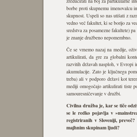
zreducirati na boj za partikularne i
borbe proti skupnemu imenovalcu in t
skupnost. Uspeli so nas utišati z raz
vedno več fakultet, ki se borijo za v
sredstva za posamezne fakultete) pa
je znanje družbeno nepomembno.
Če se vrnemo nazaj na medije, oživ
artikulirati, da gre za globalni kon
razvitih državah nasploh, v Evropi in
akumulacije. Zato je ključnega pomen
treba) ali v podporo državi kot teren
mediji omogočajo artikulirati tiste 
samouresničevanje v družbi.
Civilna družba je, kar se tiče odz
se le redko pojavlja v »mainstre
registriranih v Sloveniji, preveč
majhnim skupinam ljudi?