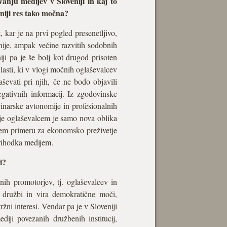
nju medijev v Sloveniji in kaj to
eniji res tako močna?
 kar je na prvi pogled presenetljivo,
enije, ampak večine razvitih sodobnih
iji pa je še bolj kot drugod prisoten
 lasti, ki v vlogi močnih oglaševalcev
aševati pri njih, če ne bodo objavili
egativnih informacij. Iz zgodovinske
inarske avtonomije in profesionalnih
nje oglaševalcem je samo nova oblika
 našem primeru za ekonomsko preživetje
rihodka medijem.
i?
nih promotorjev, tj. oglaševalcev in
 družbi in vira demokratične moči,
žni interesi. Vendar pa je v Sloveniji
diji povezanih družbenih institucij,