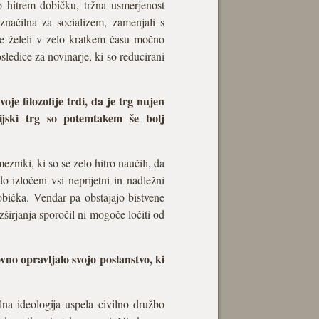
o hitrem dobičku, tržna usmerjenost
 značilna za socializem, zamenjali s
 se želeli v zelo kratkem času močno
ledice za novinarje, ki so reducirani
 filozofije trdi, da je trg nujen
jski trg so potemtakem še bolj
ezniki, ki so se zelo hitro naučili, da
o izločeni vsi neprijetni in nadležni
dobička. Vendar pa obstajajo bistvene
zširjanja sporočil ni mogoče ločiti od
vno opravljalo svojo poslanstvo, ki
lna ideologija uspela civilno družbo