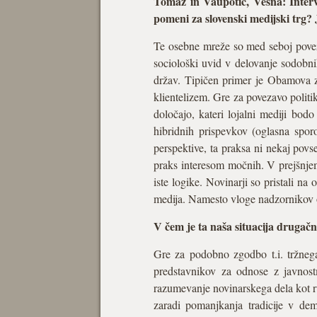
Tomaž in Vaupotič, Vesna: Intervj
pomeni za slovenski medijski trg? 
Te osebne mreže so med seboj povezan
sociološki uvid v delovanje sodobnih
držav. Tipičen primer je Obamova zdr
klientelizem. Gre za povezavo politik
določajo, kateri lojalni mediji bodo
hibridnih prispevkov (oglasna sporo
perspektive, ta praksa ni nekaj pov
praks interesom močnih. V prejšnjem
iste logike. Novinarji so pristali na
medija. Namesto vloge nadzornikov 
V čem je ta naša situacija drugačn
Gre za podobno zgodbo t.i. tržnega 
predstavnikov za odnose z javnost
razumevanje novinarskega dela kot rut
zaradi pomanjkanja tradicije v demo