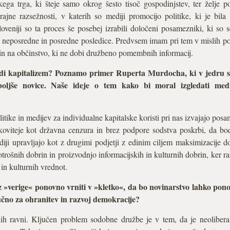
ega trga, ki šteje samo okrog šesto tisoč gospodinjstev, ter želje p
ajne razsežnosti, v katerih so mediji promocijo politike, ki je bila
veniji so ta proces še posebej izrabili določeni posamezniki, ki so
ali neposredne in posredne posledice. Predvsem imam pri tem v mislih pos
 in na občinstvo, ki ne dobi družbeno pomembnih informacij.
i kapitalizem? Poznamo primer Ruperta Murdocha, ki v jedru svoje
oljše novice. Naše ideje o tem kako bi moral izgledati medi
itike in medijev za individualne kapitalske koristi pri nas izvajajo posam
nkoviteje kot državna cenzura in brez podpore sodstva poskrbi, da bod
 mediji upravljajo kot z drugimi podjetji z edinim ciljem maksimizacije 
rošnih dobrin in proizvodnjo informacijskih in kulturnih dobrin, ker ra
in kulturnih vrednot.
 z »verige« ponovno vrniti v »kletko«, da bo novinarstvo lahko pono
učno za ohranitev in razvoj demokracije?
nih ravni. Ključen problem sodobne družbe je v tem, da je neolibera