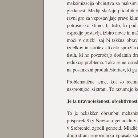
maksimizacija občinstva za maksimiz
gledanost. Mediji skušajo pridobiti
ravni gre za vzpostavljaje prave klime
potrošniško klimo, tj. tisto, ki po
ospredje postavlja izbiro novic in n
moči v družbi, saj bi takšna obrav
izdelkov in storitev ali celo sprož
tistih, ki ne povzročajo dodatnih d
redukciji problema. Tako se ne osre
na posamezni produkt/storitev, ki ga 
Problematične teme, kot so recimo
nasprotujoči si strani. To razumejo k
Je ta uravnoteženost, objektivnost
To je nekakšen obrambni mehanizem
prispevek Sky Newsa o genocidu v Sre
v Srebrenici zgodil genocid. Mladič 
drugi strani je novinarka vprašala sta