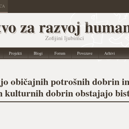
ICA
vo za razvoj human
Zofijini ljubimci
Projekti
Blogi
Forum
Povezave
Arhivi
o običajnih potrošnih dobrin i
n kulturnih dobrin obstajajo bis