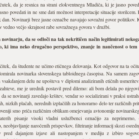
bčutek, da je resnica na strani elokventnega Mladiča, ki je jasno pove
asno povedati in ne sme dati možnost interpretacije situacije storilcem.
 dan. Novinarji brez jasne označbe navajajo sovražni govor politikov. K
i v vedno večjo skrajnost rabe sovražnega govora v družbi.
tira novinarju, da se odloči na tak nekritičen način legitimirati neko
o, ki ima neko drugačno perspektivo, znanje in naučenost o tem k
čitek, da študente ne učimo etičnega delovanja. Kot odgovor na ta oč
plomirala novinarka slovenskega tabloidnega časopisa. Na samem zago
m vsakdanjem delu ne upošteva v diplomi analiziranih etičnih usmeritev
 zahteve, me je urednik postavil pred dilemo: ali bom delala po njegov
a se novinarji zavedajo kršitev, vendar so socializirani v praksi ustra
, nizkih plačah, nerednih izplačilih za honorarno delo ter različnih priti
oveniji smo priča različnim oblikam omejevanja avtonomije novinarskega
aterih pisanje visoki vladni uslužbenci označijo za neprimerno, 
neobjavljanje naročenih prispevkov, filtriranje informacij skozi osredn
v pred dajanjem izjave ali nastopanjem v mediju z izbiro sogovor