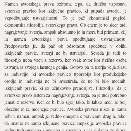
Namen avtorskega prava oziroma tega, da družba vzpostavi
avtorsko pravico kot izključno pravico, ki pripada avtorju, je
vzpodbujanje ustvarjalnosti. To je pač ekonomski pogled,
ekonomska filozofija avtorskega prava. Ob enem je to sicer tudi
nagrajevanje avtorja, ampak absolutno je in mora biti primarni cilj
in namen avtorskega prava spodbujanje ustvarjalnosti.
Predpostavka je, da pač ob odsotnosti spodbude v obliki
izključnih pravic, avtorji ne bi ustvarjali. Seveda je tudi to
filozofijo treba vzeti z rezervo, ker vsak avtor kot fizična oseba
ustvarja iz svojega lastnega genija. Gotovo pa ta teorija velja zlasti
za industrijo, ki avtorsko pravico uporablja kot produkcijsko
orodje in industrija ne bi investirala, če ne bi bilo močnih,
izključnih pravic, ki so učinkovito prenosljive. Filozofija, da je
avtorsko pravo sistem za nagrajevanje avtorja, pa je tudi potrebno
jemati z rezervo. Ker, če bi bilo zgolj tako, bi lahko imeli še bolj
obsežne in še močnejše pravice. Avtorska pravica nikoli ni sama
sebi v namen, ampak je vedno omejena s pravicami drugih, tako,
da imamo ne samo izključne pravice ampak je avtorska pravica
vedno tudi omejena. Omejena je časovno, sicer je danes že skoraj