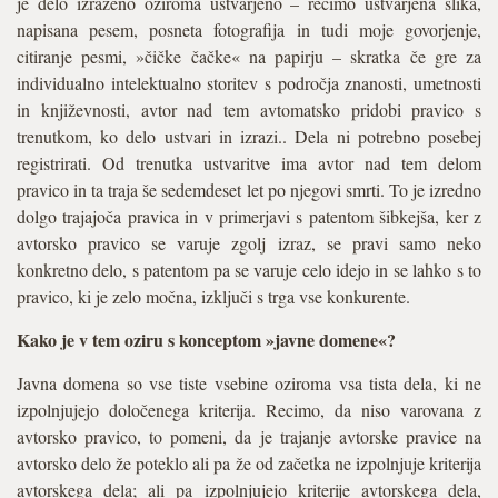
je delo izraženo oziroma ustvarjeno – recimo ustvarjena slika,
napisana pesem, posneta fotografija in tudi moje govorjenje,
citiranje pesmi, »čičke čačke« na papirju – skratka če gre za
individualno intelektualno storitev s področja znanosti, umetnosti
in književnosti, avtor nad tem avtomatsko pridobi pravico s
trenutkom, ko delo ustvari in izrazi.. Dela ni potrebno posebej
registrirati. Od trenutka ustvaritve ima avtor nad tem delom
pravico in ta traja še sedemdeset let po njegovi smrti. To je izredno
dolgo trajajoča pravica in v primerjavi s patentom šibkejša, ker z
avtorsko pravico se varuje zgolj izraz, se pravi samo neko
konkretno delo, s patentom pa se varuje celo idejo in se lahko s to
pravico, ki je zelo močna, izključi s trga vse konkurente.
Kako je v tem oziru s konceptom »javne domene«?
Javna domena so vse tiste vsebine oziroma vsa tista dela, ki ne
izpolnjujejo določenega kriterija. Recimo, da niso varovana z
avtorsko pravico, to pomeni, da je trajanje avtorske pravice na
avtorsko delo že poteklo ali pa že od začetka ne izpolnjuje kriterija
avtorskega dela; ali pa izpolnjujejo kriterije avtorskega dela,