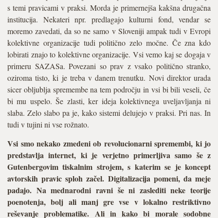
s temi pravicami v praksi. Morda je primernejša kakšna drugačna
institucija. Nekateri npr. predlagajo kulturni fond, vendar se
moremo zavedati, da so ne samo v Sloveniji ampak tudi v Evropi
kolektivne organizacije tudi politično zelo močne. Če zna kdo
lobirati znajo to kolektivne organizacije. Vsi vemo kaj se dogaja v
primeru SAZASa. Povezani so prav z vsako politično stranko,
oziroma tisto, ki je treba v danem trenutku. Novi direktor urada
sicer obljublja spremembe na tem področju in vsi bi bili veseli, če
bi mu uspelo. Še zlasti, ker ideja kolektivnega uveljavljanja ni
slaba. Zelo slabo pa je, kako sistemi delujejo v praksi. Pri nas. In
tudi v tujini ni vse rožnato.
Vsi smo nekako zmedeni ob revolucionarni spremembi, ki jo
predstavlja internet, ki je verjetno primerljiva samo še z
Gutenbergovim tiskalnim strojem, s katerim se je koncept
avtorskih pravic sploh začel. Digitalizacija pomeni, da meje
padajo. Na mednarodni ravni še ni zaslediti neke teorije
poenotenja, bolj ali manj gre vse v lokalno restriktivno
reševanje problematike. Ali in kako bi morale sodobne