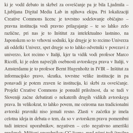
ki je vodil debato in skrbel za osveščanje pa je bila Ljudmila –
Ljubljana Digital Media Lab in njihova ekipa. Pri lokalizaciji
Creative Commons licenc je tovrstno sodelovanje običajno –
pravna institucija vodi pravno prilagajanje – te so lahko zelo
različne, pri nas je to Inštitut za intelektualno lastnino, na
Japonskem so to vrhovni sodniki, kje drugje je to recimo Univerza
ali oddelki Univerz, spet drugje so to lahko odvetniki v povezavi z
univerzo, kot recimo v Italiji, kjer ta vidik vodi profesor Marco
Ricolfi, ki je eden največjih osebnosti avtorskega prava v Italiji, v
Amsterdamu je to profesor Bernt Hugenholtz in IVIR – Inštitut za
informacijsko pravo, skratka, tovrstne velike institucije in pa
ponavadi je potem zraven še institucija, ki skrbi za osveščanje.
Projekt Creative Commons je ponudil priložnost, da se tudi v
Sloveniji začne debatirati o nekaterih drugih vidikih avtorskega
prava. In velikokrat, to lahko povem, me oziroma nas tradicionalni
avtorski pravniki niso jemali resno. Zlasti v začetku je imela
celotna ideja in debata o tem, da so v avtorskem pravu pomembni
tudi interesi uporabnikov, negativen – celo negativno ameriški
predznak. Milijoni uporabnikov CC licenc, med njimi tudi številne