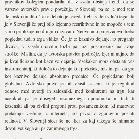
pravnikov kolegica poudarila, da v svetu obstaja trend, da se
varstvo avtorskih pravic povečuje, v Sloveniji pa se je med tem
dejansko omililo. Tako debato je seveda treba videti v luči tega, da
je v Sloveniji že prej bilo izjemno restriktivno in se mogoče s tem
samo približujemo drugim državam. Nedvomno pa je zadevo treba
pogledati tudi s tega vidika. Če je to kaznivo dejanje, to preganja
država, v zasebni civilni tožbi pa toži posameznik na svoje
stroške. Mislim, da je avtorska pravica področje, kjer ni nujno, da
je kvalificirano kot kaznivo dejanje. Vsekakor mora obstajati ves
instrumentarij, ki določa to dejanje kot prekršek, mislim pa, da gre
kot kaznivo dejanje absolutno predaleč. Če pogledamo bolj
globalno. Avtorsko pravo je bil včasih sistem, ki je reguliral
odnose med avtorji in založniki, med konkurenti na trgu, kar
naenkrat pa je dosegel posameznega uporabnika in tudi ti
kazenski ali pa civilni pregoni proti posameznikom, ki masovno
pretakajo vsebine iz interneta, so prvič v zgodovini postali
realnost. V Sloveniji sicer še ne, ker za kaj takega še nimamo
dovolj velikega ali pa zanimivega trga.