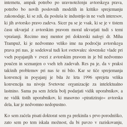
internetu, ampak potrebo po uravnoteženju avtorskega prava,
potrebo bo novih poslovnih modelih in kritiko sprejemanju
zakonodaje, ki se zdi, da posluša le industrijo in ne vseh interesov,
ki jih avtorsko pravo zadeva. Sicer pa se je vsak, ki se je v tistem
času ukvarjal z avtorskim pravom moral ukvarjati tudi s temi
vprašanji. Recimo moj mentor pri doktorski nalogi dr. Miha
Trampuž, ki je nedvomno veliko ime na področju avtorskega
prava pri nas, je sodeloval tudi kot svetovalec slovenske vlade pri
vseh pogajanjih v zvezi z avtorskim pravom in je bil nedvomno
poučen in seznanjen o vseh teh zadevah. Res pa je, da v praksi
takšnih problemov pri nas še ni bilo. Kar se tiče sprejemanja
konvencij in pogajanj je bila že leta 1996 sprejeta velika
konvencija na nivoju Svetovne organizacije za intelektualno
lastnino. Sama pa sem želela bolj podarjati vidik uporabnikov, a
ne vidik tistih uporabnikov, ki masovno »piratizirajo« avtorska
dela, kar je nedvomno nedopustno.
Ko sem začela pisati doktorat sem ga prekinila s prvo porodniško,
zato sem po tem iskala možnost, da bi pavzo v raziskovanju,