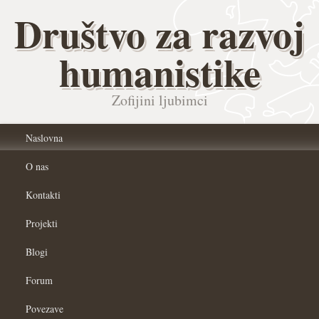
Društvo za razvoj
humanistike
Zofijini ljubimci
Naslovna
O nas
Kontakti
Projekti
Blogi
Forum
Povezave