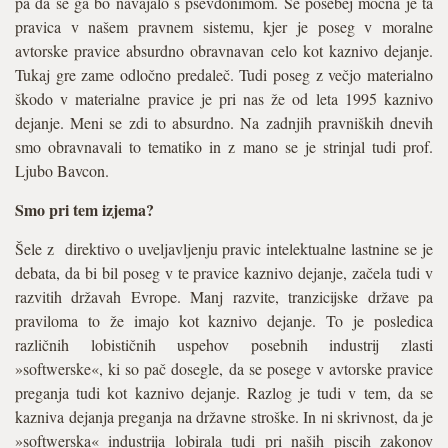
pa da se ga bo navajalo s psevdonimom. Še posebej močna je ta
pravica v našem pravnem sistemu, kjer je poseg v moralne
avtorske pravice absurdno obravnavan celo kot kaznivo dejanje.
Tukaj gre zame odločno predaleč. Tudi poseg z večjo materialno
škodo v materialne pravice je pri nas že od leta 1995 kaznivo
dejanje. Meni se zdi to absurdno. Na zadnjih pravniških dnevih
smo obravnavali to tematiko in z mano se je strinjal tudi prof.
Ljubo Bavcon.
Smo pri tem izjema?
Šele z direktivo o uveljavljenju pravic intelektualne lastnine se je
debata, da bi bil poseg v te pravice kaznivo dejanje, začela tudi v
razvitih državah Evrope. Manj razvite, tranzicijske države pa
praviloma to že imajo kot kaznivo dejanje. To je posledica
različnih lobističnih uspehov posebnih industrij zlasti
»softwerske«, ki so pač dosegle, da se posege v avtorske pravice
preganja tudi kot kaznivo dejanje. Razlog je tudi v tem, da se
kazniva dejanja preganja na državne stroške. In ni skrivnost, da je
»softwerska« industrija lobirala tudi pri naših piscih zakonov