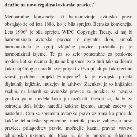
družbe na novo regulirati avtorske pravice?
Mednarodne konvencije, ki harmonizirajo avtorsko pravo
obstajajo že od leta 1886, ko je bila sprejeta Bernska konvencija.
3
Leta 1996
je bila sprejeta WIPO Copyright Treaty, ki naj bi
harmonizirala avtorske pravice v digitalni dobi, ampak
harmonizirala je zgolj izključne pravice, pozabila pa je
harmonizirati izjeme. Te pa so zelo pomembne za poslovne
modele kot so recimo digitalne knjižnice, zato tudi takšna dilema
kako naj Google narediti svoj projekt v Evropi, ali pa kako recimo
4
izvesti podoben projekt Europeane
, ki je evropski projekt
digitalnih knjižnic, muzejev in arhivov. Zaenkrat je to knjižnica
vsebin, na katerih so avtorske pravice že potekle, za novejša
gradiva pa ni modela kako jih razčistiti. Govori se, da bi za
osirotela dela lahko naredili kakšno izjemo, ampak zadeva je
naslednja. Čim se spremeni avtorsko pravo oziroma ko pride do
kakšne tehnološke spremembe, imetniki pravic zahtevajo nove
pravice, prilagoditev pravic, močnejše kazni, pravno varstvo
tehnoloških ukrepov itd. Ideja je, da bi množično sklepanje