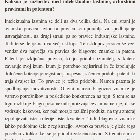
Kakšna je razločitev med intelektualno lastnino, avtorskimi
pravicami in patentom?
Intelektualna lastnina se deli na dva velika dela. Na eni strani je
avtorska pravica, avtorska pravica se uporablja za spodbujanje
ustvarjalnosti, na drugi strani pa so pravice industrijske lastnine.
Tudi te se delijo na dva večja sklopa. Teh sklopov je sicer še več,
vendar dva največja sta pravica do blagovne znamke in patent.
Patent je izključna pravica, ki jo pridobi izumitelj, s katero
zavaruje svoj izum. Izum je potrebno registrirati in če izpolnjuje
določene kriterije je registracija uspešna, s čemer pridobi patent, ki
traja dvajset let. To pravico je težko pridobiti. Namen patenta je
spodbujanje inovativnosti. Glavni namen blagovne znamke je
varstvo potrošnikov in posledično konkurenca na trgu. S tem se na
trgu razlikuje blago posameznih proizvajalcev in namen je, da se
vzdržuje kakovost, ker pač morajo različni produkti na trgu zmeraj
izpolnjevati iste kriterije, iste kvalitete. Tudi blagovno znamko
lahko pridobimo šele z registracijo. Avtorska pravica je glede tega
posebna v toliko, ker se jo pridobi zelo enostavno. S trenutkom ko