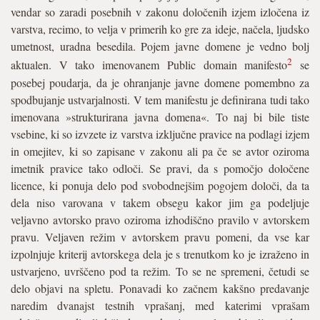
vendar so zaradi posebnih v zakonu določenih izjem izločena iz
varstva, recimo, to velja v primerih ko gre za ideje, načela, ljudsko
umetnost, uradna besedila. Pojem javne domene je vedno bolj
2
aktualen. V tako imenovanem Public domain manifesto
se posebej poudarja, da je ohranjanje javne domene pomembno za spodbujanje ustvarjalnosti. V tem manifestu je definirana tudi tako imenovana »strukturirana javna domena«. To naj bi bile tiste vsebine, ki so izvzete iz varstva izključne pravice na podlagi izjem in omejitev, ki so zapisane v zakonu ali pa če se avtor oziroma imetnik pravice tako odloči. Se pravi, da s pomočjo določene licence, ki ponuja delo pod svobodnejšim pogojem določi, da ta dela niso varovana v takem obsegu kakor jim ga podeljuje veljavno avtorsko pravo oziroma izhodiščno pravilo v avtorskem pravu. Veljaven režim v avtorskem pravu pomeni, da vse kar izpolnjuje kriterij avtorskega dela je s trenutkom ko je izraženo in ustvarjeno, uvrščeno pod ta režim. To se ne spremeni, četudi se delo objavi na spletu. Ponavadi ko začnem kakšno predavanje naredim dvanajst testnih vprašanj, med katerimi vprašam udeležence tudi, ali drži, da vse, kar je na spletu objavljeno (dano na voljo javnosti) ni varovano in je zato kopiranje dovoljeno. Vedno jih vsaj kakšna polovica v pritrditev dvigne roke, kar pa ne drži. Izhodiščno pravilo je, da so vse vsebine, razen če so dane na voljo javnosti pod posebnimi licencami, varovane z režimom avtorske pravice. In vsem to seveda ni po godu. Na svetu obstaja milijone avtorjev, ki si željo svobodnejšega režima. Pa da ne bo dileme, trenuten sistem nedvomno odlično funkcionira za veliko avtorjev, za veliko industrij, za veliko imetnikov avtorskih pravic. So pa tudi skupine avtorjev in posamezniki, ki pa jim ta sistem ni po godu. In tudi zato je junija 2007 Marco Ricolfi, že prej omenjeni profesor iz Univerze v Torinu, predstavil idejo, da bi vzpostavili dvotirni sistem avtorskega prava. Da bi bilo izhodiščno pravilo, da kdor ne bi registriral avtorskega dela, bi svoje delo ponujal prosto na voljo vsem, razen, da bi se ga moralo navajati kot avtorja. Kdor bi pa želel delo registrirati in ga na nek način komercializirati, bi ga pa moral prijaviti na urad, potem pa bi zanj veljal polni režim avtorskega prava. To je pač teoretična ideja, ki jo je posredoval in kot priznava tudi sam, je bila ta ideja v zraku, on pa jo je samo zapisal. Dejansko je ustvarjal na ramenih predhodnikov, harvardskega profesorja Tarrya Fisherja in ostalih, ki so že prej delali na sistemu za alternativno kompenziranje. Kaj naj bi se s tem pokazalo? Nekdo, ki ne želi, da bi se njegovo delo varovalo z vsemi pravicami ampak bi želel, da delo svobodno kroži na spletu – recimo, sama sem svoj doktorat objavila pod tem pogojem, zato ker preprosto nisem želela, da bi kdo, ki ga bo fotokopiral ali pretakal iz spleta s tem kršil mojo avtorsko pravico in s tem zakon. Kršil bi pravno pravilo in to ni dobro. Ni sprejemljivo, da se zakon kar množično krši. Da se ne bi kršilo moje avtorske pravice, sem morala delo dati pod licenco Creative Commons. S tem sem bila obremenjena tako jaz, saj sem morala to licenco dati na svoje delo sama, kot vsi tisti, ki bodo na ta režim pristali, saj so potencialno obremenjeni s pravnimi nevarnostmi, ker v bistvu je to pogodba. Se pravi vsi, ki želijo v okvirih obstoječega režima izdati delo in ga pod nekimi drugimi pogoji predstaviti javnosti – ali če hočete – se osvoboditi pravil avtorskega prava – so potencialno obremenjeni z licencami in pogodbami. Sicer je mnogo del enostavno objavljenih na spletu brez licenc in njihovi avtorji nikoli ne preganjajo kršilce – vendar uporabniki takšnih del tega vnaprej nikoli ne morejo vedeti. Zato upam, da je Creative Commons licenca zgolj začasna rešitev, ker to gotovo ni najboljša rešitev. V zakonodaji bi morala biti urejena druga izhodišča. Zakaj se pa vedno pogosteje rojevajo razmišljanja, da bi bilo smiselno razmišljati o sistemu registracije? V kontinentalni Evropi od nekdaj obstaja sistem, po katerem avtorju ni potrebno dela registrirati, da pridobi varstvo. Vendar tak sistem na žalost prinaša tudi družbeno škodo. Dandanes je veliko del osirotelih: vemo, da na njih pravice še trajajo, vendar ne moremo ugotoviti, kdo je imetnik pravic, zato ne moremo pridobiti dovoljenja za ponovno uporabo del. Zato je sistem registracije lahko viden kot dobra rešitev. V Ameriki je bilo tako skoraj do leta 1980. Če nisi registriral avtorskega dela, je bilo delo javna domena. Seveda so se dogajale zlorabe, da je nekdo delo ustvaril, nekdo drugi pa ga je registriral in ravno zato se je štelo, da je sistem na kontinentu bolj naklonjen avtorjem, ker je pač avtomatsko podeljeval avtorstvo in še vedno ima določene prednosti, vendar rojeva tudi velike probleme. Kot že prej omenjeno danes namreč obstaja veliko del, za katere ne vemo kdo je njihov avtor ali pa sicer lahko vemo kdo je avtor, ne vemo pa kdo je na teh delih imetnik pravic. Zato, ker ni registracije ni nikjer zabeleženo kako so se dogajali prenosi pravic, gotovo pa še ni sedemdeset let po avtorjevi smrti. Recimo, imamo fotografije, pri fotografijah velja trajanje pravice petdeset let po avtorjevi smrti in vemo, da avtorska pravica še obstaja. Če želimo delovati pravno varno, dela ne moremo, ne smemo uporabiti, ker nimamo dovoljenja za to uporabo. In tudi nimamo koga vprašati. Recimo pri nas. Svetujem Narodno univerzitetni knjižnici in Inštitutu za novejšo zgodovino, kjer želijo pravice za uporabo takšnih del pridobiti – pravimo, da želijo pravice razčistiti. Avtorja poznajo, želijo pa slediti dedičem. Avtorska agencija pri nas – tega sicer sama nisem preverila – ponuja informacije o tem, kdo je trenutni imetnik pravic za približno sto evrov za informacijo. Za nekoga, ki bi danes želel razčistiti vse pravice, je to ogromen strošek. Mi delamo individualne projekte in si želimo individualno počistiti pravice. Pri posameznih delih je ta postopek pač tak, da gremo skozi vse to, zdaj pa si zamislite, da ste nacionalna knjižnica, ki digitalizira knjige. Tehnologija nam namreč omogoča, da imamo digitalno knjižnico. Nekakšno globalno »Aleksandrijsko« knjižnico enaindvajsetega stoletja. Tehnologija omogoča, da nam je vse, kar je bilo ustvarjeno, dostopno. Vsakdo bi si želel takšne knjižnice. Avtorji imajo še žive avtorske pravice, ki jih je pač treba spoštovati in tudi razčistiti. Prvi se je tega množično lotil Google v ZDA. Google je leta 2004 začel digitalizirati knjige, ki so bile v javni domeni. Iz teh knjig je začel objavljati odlomke. Kmalu je začel digitalizirati tudi knjige, za katere so avtorske pravice še trajale, in tudi iz teh knjige je začel objavljati odlomke. Že leta 2005 je nekaj založnikov in avtorjev sprožilo tožbo proti njim, da objavljanje teh odlomkov pač ni »fair use« (poštena raba). Se pravi, da ne sodijo v okvir izjem in omejitev, kot bi lahko to prevedli v jezik kontinentalnega avtorskega prava. In vsi smo pričakovali, da bo prišlo do velike in pomembne razsodbe ali je to poštena raba ali ne. Ampak stranke so se usedle za mizo in rodila se je poravnava, na kateri je Google – največja marketinška »zverina« na svetu -, če bo sodnik poravnavo priznal in potrdil, dobil »defacto« največjo prisilno licenco za digitalizacijo knjig na svetu. Prednosti so, imeli bi dostop do bogastva knjig, so pa tudi nevarnosti. Prvič, to je privatna družba, ki lahko kadarkoli zamenja lastnika, drugič, imela bo monopol, v primerjavi s katerim je Microsoft »malo dete«. Google, katerega slogan je sicer »don’t do evil« (ne delaj slabega), ni več majhen ampak je orjak, poleg tega ima pravico, da do določenega procenta vsebin ne objavi, torej jih lahko cenzurira, uporabnikom tudi ni nujno zagotovljeno, da bo njihova zasebnost o tem, kaj berejo, tako dobro varovana kot v tradicionalnih knjižnicah. Ustanovljena je bila nova kolektivna organizacija, tako imenovan »Book Rights Registry«, ki je v bistvu kolektivna organizacija podobna tem, ki jih poznamo v Evropi, ki bo določala cene. Kdor bo prijavil delo tej kolektivni organizaciji bo nekaj od tega posla tudi dobil. Bojazni so, da bodo cene previsoke, da se bo cene določalo na isti način kot pri strokovnih revijah, da ne bo dovolj svobodnega dostopa. Potem je slišati kritike, da je dosti del že osirotelih. Kakšen bi bil pa glas teh avtorjev? Najbrž ne isti kot tistih avtorjev in založnikov, ki so Google tožili. Mogoče bi si določeni avtorji želeli dati dela na voljo pod svobodnejšimi pogoji – zlasti npr. univerzam. To so pač te številne dileme. Še posebej tega ne maramo v Evropi. Zakaj? Zato, ker je bilo ogromno del evropskih avtorjev digitaliziranih, pri tej poravnavi pa evropski avtorji in založniki niso sodelovali. Sicer se je kasneje ravno zaradi teh pritožb poravnava prilagodila, vendar vseeno. Zakaj pa v Evropi tega dogovora še bolj ne maramo, in to je treba podčrtati z najdebelejšim tiskom – ker velja samo za ZDA. Evropski uporabniki bomo sicer lahko dostopali do knjig, ki so v javni domeni, ne bodo pa nam na voljo nakupi, predvsem pa ne bodo mogle kupovati licence in ponujati dostopa do teh knjig svojim študentom evropske univerze. Zdaj pa pridemo na tisto področje, ki mene trenutno najbolj zanima. Mene zanima kako se Google na svojih internih sestankih pogovarja, kako bo podoben projekt izpeljal v Evropi. Evropa je z direktivo o informacijski družbi načeloma harmonizirala sistem. Še zmeraj pa imamo sedemindvajset različnih sistemov avtorskega prava, ki so si sicer zelo podobni, vendar niso popolnoma harmonizirani. Poleg tega pa imamo v vsaki državi kolektivne organizacije, ki tudi upravljajo s temi pravicami oziroma jih mogoče kje sploh še nimamo ustanovljenih. Če bomo hoteli delati nekaj podobnega kot je Google naredil v ZDA, se bomo nedvomno morali vprašati ali bodo to stare kolektivne organizacija ali pa nove. Nujno je treba tovrstne pravice razčiščevati množično. In trenutno ne vemo kako Google gleda na to oziroma kakšne načrte ima. Ravno v tem času je moj inštitut soorganizator konference v Istanbulu, kjer se želimo pogovarjati ravno na to temo. Problem je, da Google tega projekta v Evropi trenutno sploh ne more izpeljati. Če bi hoteli imeti ta projekt v Evropi, bi Google moral v vsaki državi posebej v dogov