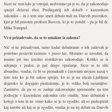
Sicer ne vem kdo je vztrajal, nedvomno pa je to, da je zakonodajo
sprejel državni zbor. Predlagatelj teh določb v kazenskem
zakoniku – in o tem smo imeli debato tudi na Dnevih pravnikov,
kjer je bil prisoten profesor Bavcon, ki je to potrdil – pa je bil dr.
Miha Trampuž.
Vi si prizadevate, da se to umakne iz zakona?
Nič si ne prizadevam, samo kadar debatiramo o teh zadevah je
potrebno postaviti razmere v pravo luč. Moramo se zavedati, da
imamo pri nas izredno restriktivno zakonodajo. Koliko se ta
udejanja v praksi, je pač drugo vprašanje. Sicer se to sliši
absurdno, vendar, če bi se premaknili s časovnim strojem nazaj v
tisto leto ko je bil zakon sprejet, ko se je na ulicah Ljubljane
dejansko še dogajalo piratiziranje, je to veliko bolj razumljivo.
Zanimivo, da pa so se zadnje zakonodajne spremembe na tem
področju v kazenskem zakoniku celo omilile. Smo debatirali s
kolegi o tem in ne vemo kako se je to zgodilo, ali so prekopirali
kaj narobe ali kaj se je zgodilo, vendar je na tej debati na Dnevih