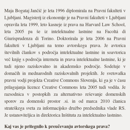
Maja Bogataj Jančič je leta 1996 diplomirala na Pravni fakulteti v
Ljubljani. Magisterij iz ekonomije je na Pravni fakulteti v Ljubljani
opravila leta 1999, leto kasneje iz prava na Harvard Law School,
leta 2005 pa še iz intelektualne lastnine na Facoltá di
Giurisprudenza di Torino. Doktorirala je leta 2006 na Pravni
fakulteti v Ljubljani na temo avtorskega prava. Je avtorica
številnih člankov s področja intelektualne lastnine in soavtorica
več knjig s področja interneta in prava intelektualne lastnine, ki je
tudi njeno raziskovalno in akademsko področje. Sodeluje v
domačih in mednarodnih raziskovalnih projektih. Je svetovalka
pravni vodji projekta Creative Commons Slovenija, ki ga je v času
prilagajanja licence Creative Commons leta 2005 tudi vodila. Je
razsodnica v postopkih za alternativno reševanje domenskih
sporov za domenski prostor .si. in od marca 2010 članica
strateškega sveta za informacijsko družbo predsednika vlade RS.
Je ustanoviteljica in direktorica Inštituta za intelektualno lastnino.
Kaj vas je pritegnilo k preučevanju avtorskega prava?