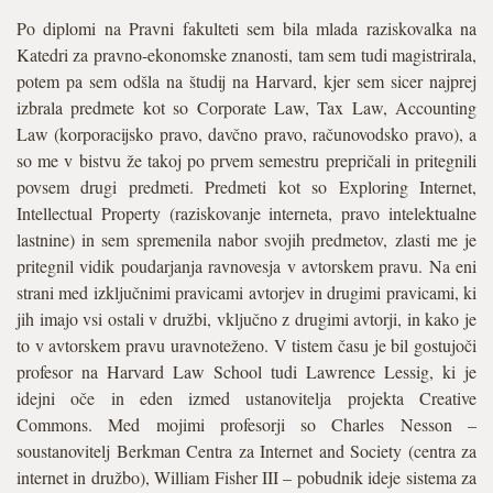
Po diplomi na Pravni fakulteti sem bila mlada raziskovalka na
Katedri za pravno-ekonomske znanosti, tam sem tudi magistrirala,
potem pa sem odšla na študij na Harvard, kjer sem sicer najprej
izbrala predmete kot so Corporate Law, Tax Law, Accounting
Law (korporacijsko pravo, davčno pravo, računovodsko pravo), a
so me v bistvu že takoj po prvem semestru prepričali in pritegnili
povsem drugi predmeti. Predmeti kot so Exploring Internet,
Intellectual Property (raziskovanje interneta, pravo intelektualne
lastnine) in sem spremenila nabor svojih predmetov, zlasti me je
pritegnil vidik poudarjanja ravnovesja v avtorskem pravu. Na eni
strani med izključnimi pravicami avtorjev in drugimi pravicami, ki
jih imajo vsi ostali v družbi, vključno z drugimi avtorji, in kako je
to v avtorskem pravu uravnoteženo. V tistem času je bil gostujoči
profesor na Harvard Law School tudi Lawrence Lessig, ki je
idejni oče in eden izmed ustanovitelja projekta Creative
Commons. Med mojimi profesorji so Charles Nesson –
soustanovitelj Berkman Centra za Internet and Society (centra za
internet in družbo), William Fisher III – pobudnik ideje sistema za