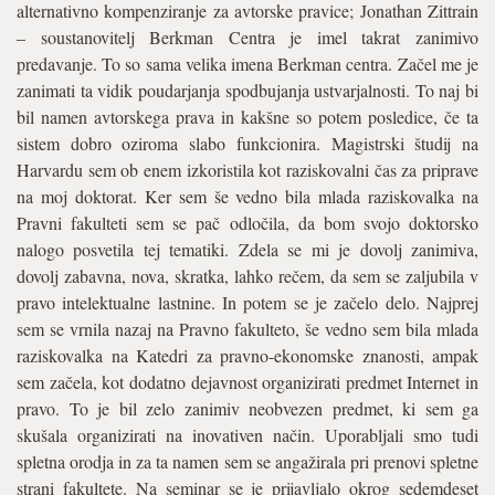
alternativno kompenziranje za avtorske pravice; Jonathan Zittrain
– soustanovitelj Berkman Centra je imel takrat zanimivo
predavanje. To so sama velika imena Berkman centra. Začel me je
zanimati ta vidik poudarjanja spodbujanja ustvarjalnosti. To naj bi
bil namen avtorskega prava in kakšne so potem posledice, če ta
sistem dobro oziroma slabo funkcionira. Magistrski študij na
Harvardu sem ob enem izkoristila kot raziskovalni čas za priprave
na moj doktorat. Ker sem še vedno bila mlada raziskovalka na
Pravni fakulteti sem se pač odločila, da bom svojo doktorsko
nalogo posvetila tej tematiki. Zdela se mi je dovolj zanimiva,
dovolj zabavna, nova, skratka, lahko rečem, da sem se zaljubila v
pravo intelektualne lastnine. In potem se je začelo delo. Najprej
sem se vrnila nazaj na Pravno fakulteto, še vedno sem bila mlada
raziskovalka na Katedri za pravno-ekonomske znanosti, ampak
sem začela, kot dodatno dejavnost organizirati predmet Internet in
pravo. To je bil zelo zanimiv neobvezen predmet, ki sem ga
skušala organizirati na inovativen način. Uporabljali smo tudi
spletna orodja in za ta namen sem se angažirala pri prenovi spletne
strani fakultete. Na seminar se je prijavljalo okrog sedemdeset