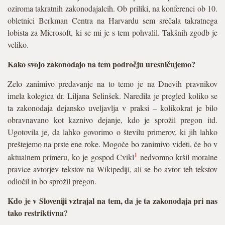
oziroma takratnih zakonodajalcih. Ob priliki, na konferenci ob 10.
obletnici Berkman Centra na Harvardu sem srečala takratnega
lobista za Microsoft, ki se mi je s tem pohvalil. Takšnih zgodb je
veliko.
Kako svojo zakonodajo na tem področju uresničujemo?
Zelo zanimivo predavanje na to temo je na Dnevih pravnikov
imela kolegica dr. Liljana Selinšek. Naredila je pregled koliko se
ta zakonodaja dejansko uveljavlja v praksi – kolikokrat je bilo
obravnavano kot kaznivo dejanje, kdo je sprožil pregon itd.
Ugotovila je, da lahko govorimo o številu primerov, ki jih lahko
preštejemo na prste ene roke. Mogoče bo zanimivo videti, če bo v
1
aktualnem primeru, ko je gospod Cvikl
nedvomno kršil moralne
pravice avtorjev tekstov na Wikipediji, ali se bo avtor teh tekstov
odločil in bo sprožil pregon.
Kdo je v Sloveniji vztrajal na tem, da je ta zakonodaja pri nas
tako restriktivna?