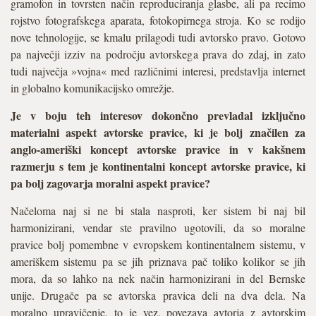
gramofon in tovrsten način reproduciranja glasbe, ali pa recimo
rojstvo fotografskega aparata, fotokopirnega stroja. Ko se rodijo
nove tehnologije, se kmalu prilagodi tudi avtorsko pravo. Gotovo
pa največji izziv na področju avtorskega prava do zdaj, in zato
tudi največja »vojna« med različnimi interesi, predstavlja internet
in globalno komunikacijsko omrežje.
Je v boju teh interesov dokončno prevladal izključno
materialni aspekt avtorske pravice, ki je bolj značilen za
anglo-ameriški koncept avtorske pravice in v kakšnem
razmerju s tem je kontinentalni koncept avtorske pravice, ki
pa bolj zagovarja moralni aspekt pravice?
Načeloma naj si ne bi stala nasproti, ker sistem bi naj bil
harmonizirani, vendar ste pravilno ugotovili, da so moralne
pravice bolj pomembne v evropskem kontinentalnem sistemu, v
ameriškem sistemu pa se jih priznava pač toliko kolikor se jih
mora, da so lahko na nek način harmonizirani in del Bernske
unije. Drugače pa se avtorska pravica deli na dva dela. Na
moralno upravičenje, to je vez, povezava avtorja z avtorskim