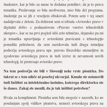
študentov, kar je bilo za mene še dodatna potrditev, da je to prava
tematika. Predavanja so bila neobvezna, niso bila del programa,
študentje pa so jih z veseljem obiskovali. Potem sem v tej smeri
nadaljevala z delom. Za doktorat sem si izbrala »Avtorsko pravo v
digitalni dobi« s podnaslovom »Pravno varstvo tehnoloških
ukrepov«, kar se na prvi pogled sliši zelo tehnično, dejansko pa mi
je tematika upravljanja z avtorskimi pravicami s tehnologijo
ponudila priložnost, da sem raziskovala tudi druga temeljna
področja avtorskega prava npr. pravno filozofske utemeljitve in
zgodovino avtorskega prava in tudi izzive in nevarnosti novih
tehnologij, ki pretresajo avtorsko pravo.
Na tem področju ste bili v Sloveniji neke vrste pionirka. Do
takrat se s tem nihče ni posebej ukvarjal. Kmalu ste ustanovili
tudi Inštitut za intelektualno lastnino, katerega direktorica ste
še danes. Zakaj ste menili, da je tak inštitut potreben?
Hvala za kompliment. Pionirka sem bila mogoče v nazorih, ko ne
poudarjam zgolj vidikov piratstva, nemoči avtorskega prava na