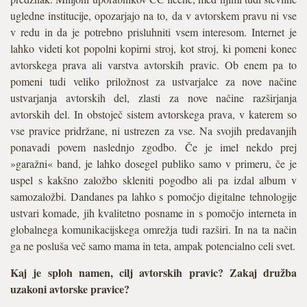
ugledne institucije, opozarjajo na to, da v avtorskem pravu ni vse
v redu in da je potrebno prisluhniti vsem interesom. Internet je
lahko videti kot popolni kopirni stroj, kot stroj, ki pomeni konec
avtorskega prava ali varstva avtorskih pravic. Ob enem pa to
pomeni tudi veliko priložnost za ustvarjalce za nove načine
ustvarjanja avtorskih del, zlasti za nove načine razširjanja
avtorskih del. In obstoječ sistem avtorskega prava, v katerem so
vse pravice pridržane, ni ustrezen za vse. Na svojih predavanjih
ponavadi povem naslednjo zgodbo. Če je imel nekdo prej
»garažni« band, je lahko dosegel publiko samo v primeru, če je
uspel s kakšno založbo skleniti pogodbo ali pa izdal album v
samozaložbi. Dandanes pa lahko s pomočjo digitalne tehnologije
ustvari komade, jih kvalitetno posname in s pomočjo interneta in
globalnega komunikacijskega omrežja tudi razširi. In na ta način
ga ne posluša več samo mama in teta, ampak potencialno celi svet.
Kaj je sploh namen, cilj avtorskih pravic? Zakaj družba
uzakoni avtorske pravice?