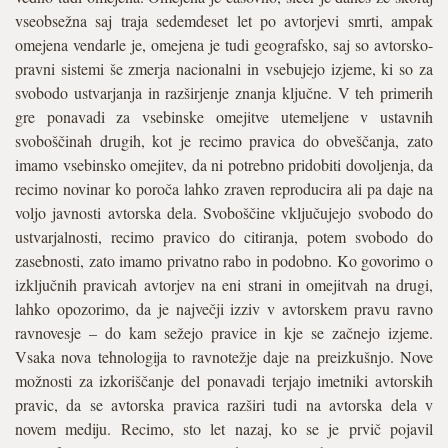
vseobsežna saj traja sedemdeset let po avtorjevi smrti, ampak
omejena vendarle je, omejena je tudi geografsko, saj so avtorsko-
pravni sistemi še zmerja nacionalni in vsebujejo izjeme, ki so za
svobodo ustvarjanja in razširjenje znanja ključne. V teh primerih
gre ponavadi za vsebinske omejitve utemeljene v ustavnih
svoboščinah drugih, kot je recimo pravica do obveščanja, zato
imamo vsebinsko omejitev, da ni potrebno pridobiti dovoljenja, da
recimo novinar ko poroča lahko zraven reproducira ali pa daje na
voljo javnosti avtorska dela. Svoboščine vključujejo svobodo do
ustvarjalnosti, recimo pravico do citiranja, potem svobodo do
zasebnosti, zato imamo privatno rabo in podobno. Ko govorimo o
izključnih pravicah avtorjev na eni strani in omejitvah na drugi,
lahko opozorimo, da je največji izziv v avtorskem pravu ravno
ravnovesje – do kam sežejo pravice in kje se začnejo izjeme.
Vsaka nova tehnologija to ravnotežje daje na preizkušnjo. Nove
možnosti za izkoriščanje del ponavadi terjajo imetniki avtorskih
pravic, da se avtorska pravica razširi tudi na avtorska dela v
novem mediju. Recimo, sto let nazaj, ko se je prvič pojavil