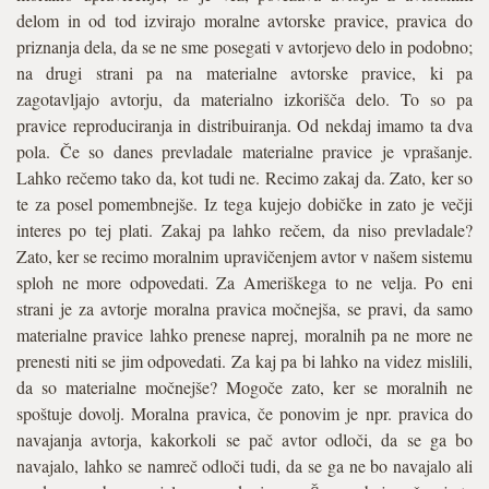
delom in od tod izvirajo moralne avtorske pravice, pravica do
priznanja dela, da se ne sme posegati v avtorjevo delo in podobno;
na drugi strani pa na materialne avtorske pravice, ki pa
zagotavljajo avtorju, da materialno izkorišča delo. To so pa
pravice reproduciranja in distribuiranja. Od nekdaj imamo ta dva
pola. Če so danes prevladale materialne pravice je vprašanje.
Lahko rečemo tako da, kot tudi ne. Recimo zakaj da. Zato, ker so
te za posel pomembnejše. Iz tega kujejo dobičke in zato je večji
interes po tej plati. Zakaj pa lahko rečem, da niso prevladale?
Zato, ker se recimo moralnim upravičenjem avtor v našem sistemu
sploh ne more odpovedati. Za Ameriškega to ne velja. Po eni
strani je za avtorje moralna pravica močnejša, se pravi, da samo
materialne pravice lahko prenese naprej, moralnih pa ne more ne
prenesti niti se jim odpovedati. Za kaj pa bi lahko na videz mislili,
da so materialne močnejše? Mogoče zato, ker se moralnih ne
spoštuje dovolj. Moralna pravica, če ponovim je npr. pravica do
navajanja avtorja, kakorkoli se pač avtor odloči, da se ga bo
navajalo, lahko se namreč odloči tudi, da se ga ne bo navajalo ali