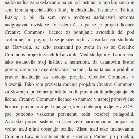
nadoknadila za raziskovanje na eni od institucij s tujo knjižnico in
sem izbrala specialističen študij intelektualne lastnine v Torinu.
Razlog je bil, da sem imela možnost nadaljevati oziroma
nadgrajevati raziskave. V tistem času pa se je projekt licence
Creative Commons, licence za ponujanje avtorskih del pod
svobodnejšimi pogoji, ki se je sicer rodil v času ko sem študirala
na Harvardu, že zelo razmahnil po svetu in so se Creative
Commons projekti začeli lokalizirali. Med študijem v Torinu sem
tako ustanovila svoj inštitut z namenom, da ustanovim lastno
pravno osebo za svoje delovanje, pa tudi, da na ta način pridobim
pravno institucijo za vodenje projekta Creative Commons v
Sloveniji. Tako sem prevzela vodenje projekta Creative Commons
za Slovenijo, pri čemer je inštitut vodil pravni vidik prilagajanja teh
licenc. Creative Commons licence so namreč v naprej pripravljene
licence, pravno orodje, ki pa ga je, ker so bile pripravljene v ZDA,
pač potrebno vsakemu pravnemu redu posebej prilagoditi.
Avtorsko pravni sistemi so sicer zelo harmonizirani, ampak še
vedno med njimi obstajajo razlike. Zlasti med tako imenovanim
Common Law in kontinentalnim sistemom. Partner pri projektu,