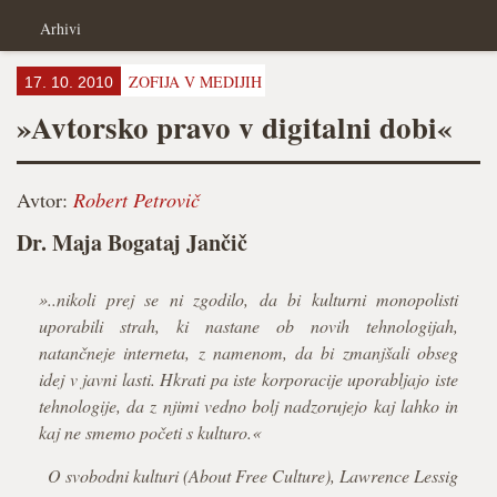
Arhivi
ZOFIJA V MEDIJIH
17. 10. 2010
»Avtorsko pravo v digitalni dobi«
Avtor:
Robert Petrovič
Dr. Maja Bogataj Jančič
»..nikoli prej se ni zgodilo, da bi kulturni monopolisti
uporabili strah, ki nastane ob novih tehnologijah,
natančneje interneta, z namenom, da bi zmanjšali obseg
idej v javni lasti. Hkrati pa iste korporacije uporabljajo iste
tehnologije, da z njimi vedno bolj nadzorujejo kaj lahko in
kaj ne smemo početi s kulturo.«
O svobodni kulturi (About Free Culture), Lawrence Lessig