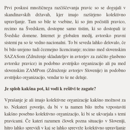
Prvi poskusi množičnega razčiščevanja pravic so se dogajali v
skandinavskih državah, kjer imajo razširjeno kolektivno
upravljanje. Tam so bile te vsebine, ki so jim počistili pravico,
recimo na Švedskem, dostopne samo tistim, ki so dostopali iz
Švedske domene. Internet je globalen medij, avtorsko pravni
sistemi pa so še vedno nacionalni. To bi seveda lahko delovalo, če
bi bilo urejeno tudi čezmejno licenciranje; recimo med slovenskim
SAZASom (Združenje skladateljev in avtorjev za zaščito glasbeno
avtorske pravice) in podobno avstrijsko organizacijo ali pa med
slovenskim ZAMPom (Združenje avtorjev Slovenije) in podobno
avstrijsko organizacijo, vendar to še ne deluje.
Je sploh kakšna pot, ki vodi k rešitvi te zagate?
Vprašanje je ali imajo kolektivne organizacije kakšno možnost za
to. Nekateri govorijo, da bi v ta namen bilo treba vzpostaviti
kakšno posebno kolektivno organizacijo, ki bi se ukvarjala s temi
pravicami. Če kateri razumen človek pozna situacijo v Sloveniji,
hitro lahko sprevidi v kaj se lahko sprevrže kolektivno upravljanje