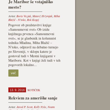
Je Maribor še vstajniško
mesto?
Avtor:
Boris Vezjak
,
Matevž Hrženjak
,
Miha
Blažič - N'toko
,
Rok Kogej
Pogovor ob predstavitvi knjige
»Samoumevni svet« Ob izidu
knjižnega prvenca »Samoumevni
svet«, se je glasbenik in kolumnist
tednika Mladina, Miha Blažič –
N’toko, odpravil na debatno turnejo
po Sloveniji, v sklopu katere je
gostoval tudi v Mestni knjigarni v
Mariboru. Kot v knjigi želi tudi v teh
pogovorih lokalno...
več
KOTIČEK
13. 9. 2016
Rekviem za ameriške sanje
Avtor:
Jared P. Scott
,
Kelly Nyks
,
Noam