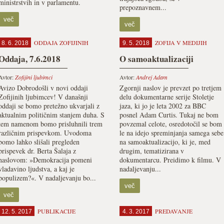
ministrstvih in v parlamentu.
prepoznavnem...
več
več
ODDAJA ZOFIJINIH
ZOFIJA V MEDIJIH
8. 6. 2018
9. 5. 2018
Oddaja, 7.6.2018
O samoaktualizaciji
Avtor:
Zofijini ljubimci
Avtor:
Andrej Adam
Avizo Dobrodošli v novi oddaji
Zgornji naslov je prevzet po tretjem
Zofijinih ljubimcev! V današnji
delu dokumentarne serije Stoletje
oddaji se bomo pretežno ukvarjali z
jaza, ki jo je leta 2002 za BBC
aktualnim političnim stanjem duha. S
posnel Adam Curtis. Tukaj ne bom
tem namenom bomo prisluhnili trem
povzemal celote, osredotočil se bom
različnim prispevkom. Uvodoma
le na idejo spreminjanja samega sebe
bomo lahko slišali pregleden
na samoaktualizacijo, ki je, med
prispevek dr. Berta Šalaja z
drugim, tematizirana v
naslovom: »Demokracija pomeni
dokumentarcu. Preidimo k filmu. V
vladavino ljudstva, a kaj je
nadaljevanju...
populizem?«. V nadaljevanju bo...
več
več
PUBLIKACIJE
PREDAVANJE
12. 5. 2017
4. 3. 2017