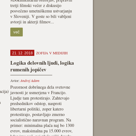
tretji filmski večer z diskusijo
posvečeno umetniškemu ustvarjanju
v Sloveniji. V goste so bili vabljeni
avtorji in akterji filmov...
več
ZOFIJA V MEDIJIH
21. 12. 2018
Logika delovnih ljudi, logika
rumenih jopičev
Avtor:
Andrej Adam
Pozornost dobršnega dela svetovne
cija)
javnosti je usmerjena v Francijo.
Ljudje tam protestirajo. Zahtevajo
a
predsednikov odstop, nasproti
libertarni politiki, zoper katero
protestirajo, postavljajo zmerno
socialistično naravnan program. Na
primer: minimalna plača naj bo 1300
evrov, maksimalna pa 15.000 evrov,