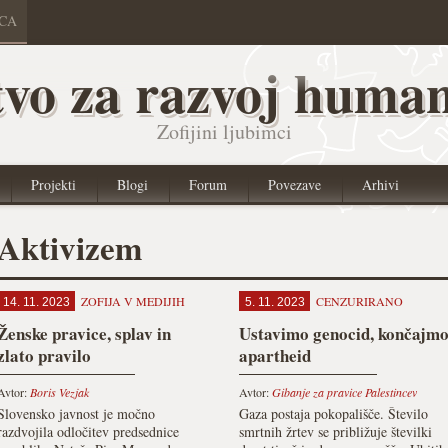
ICA
vo za razvoj human
Zofijini ljubimci
Projekti
Blogi
Forum
Povezave
Arhivi
Aktivizem
ZOFIJA V MEDIJIH
CENZURIRANO
14. 11. 2023
5. 11. 2023
Ženske pravice, splav in
Ustavimo genocid, končajm
zlato pravilo
apartheid
Avtor:
Boris Vezjak
Avtor:
Gibanje za pravice Palestincev
Slovensko javnost je močno
Gaza postaja pokopališče. Število
razdvojila odločitev predsednice
smrtnih žrtev se približuje številki