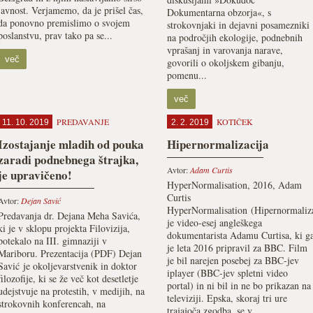
javnost. Verjamemo, da je prišel čas,
Dokumentarna obzorja«, s
da ponovno premislimo o svojem
strokovnjaki in dejavni posamezniki
poslanstvu, prav tako pa se...
na področjih ekologije, podnebnih
vprašanj in varovanja narave,
več
govorili o okoljskem gibanju,
pomenu...
več
PREDAVANJE
KOTIČEK
11. 10. 2019
2. 2. 2019
Izostajanje mladih od pouka
Hipernormalizacija
zaradi podnebnega štrajka,
Avtor:
Adam Curtis
je upravičeno!
HyperNormalisation, 2016, Adam
Curtis
Avtor:
Dejan Savić
HyperNormalisation (Hipernormaliza
Predavanja dr. Dejana Meha Savića,
je video-esej angleškega
ki je v sklopu projekta Filovizija,
dokumentarista Adamu Curtisa, ki g
potekalo na III. gimnaziji v
je leta 2016 pripravil za BBC. Film
Mariboru. Prezentacija (PDF) Dejan
je bil narejen posebej za BBC-jev
Savić je okoljevarstvenik in doktor
iplayer (BBC-jev spletni video
filozofije, ki se že več kot desetletje
portal) in ni bil in ne bo prikazan na
udejstvuje na protestih, v medijih, na
televiziji. Epska, skoraj tri ure
strokovnih konferencah, na
trajajoča zgodba, se v