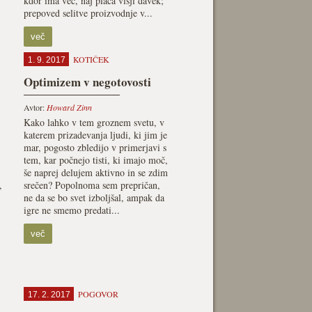
kdor ima več, naj plača višji davek;
prepoved selitve proizvodnje v...
več
KOTIČEK
1. 9. 2017
Optimizem v negotovosti
Avtor:
Howard Zinn
Kako lahko v tem groznem svetu, v
katerem prizadevanja ljudi, ki jim je
mar, pogosto zbledijo v primerjavi s
tem, kar počnejo tisti, ki imajo moč,
še naprej delujem aktivno in se zdim
,
srečen? Popolnoma sem prepričan,
ne da se bo svet izboljšal, ampak da
igre ne smemo predati...
več
POGOVOR
17. 2. 2017