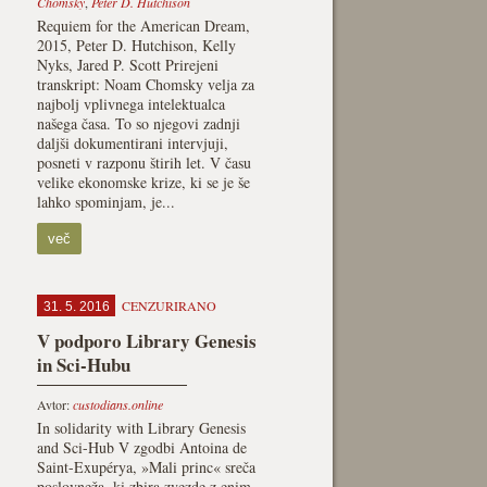
Chomsky
,
Peter D. Hutchison
Requiem for the American Dream,
2015, Peter D. Hutchison, Kelly
Nyks, Jared P. Scott Prirejeni
transkript: Noam Chomsky velja za
najbolj vplivnega intelektualca
našega časa. To so njegovi zadnji
daljši dokumentirani intervjuji,
posneti v razponu štirih let. V času
velike ekonomske krize, ki se je še
lahko spominjam, je...
več
CENZURIRANO
31. 5. 2016
V podporo Library Genesis
in Sci-Hubu
Avtor:
custodians.online
In solidarity with Library Genesis
and Sci-Hub V zgodbi Antoina de
Saint-Exupérya, »Mali princ« sreča
poslovneža, ki zbira zvezde z enim