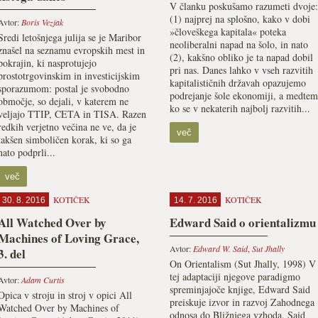
V članku poskušamo razumeti dvoje:
(1) najprej na splošno, kako v dobi
Avtor:
Boris Vezjak
»človeškega kapitala« poteka
Sredi letošnjega julija se je Maribor
neoliberalni napad na šolo, in nato
znašel na seznamu evropskih mest in
(2), kakšno obliko je ta napad dobil
pokrajin, ki nasprotujejo
pri nas. Danes lahko v vseh razvitih
prostotrgovinskim in investicijskim
kapitalističnih državah opazujemo
sporazumom: postal je svobodno
podrejanje šole ekonomiji, a medtem
območje, so dejali, v katerem ne
ko se v nekaterih najbolj razvitih...
veljajo TTIP, CETA in TISA. Razen
redkih verjetno večina ne ve, da je
več
takšen simboličen korak, ki so ga
nato podprli...
več
KOTIČEK
KOTIČEK
30. 8. 2016
14. 7. 2016
All Watched Over by
Edward Said o orientalizmu
Machines of Loving Grace,
Avtor:
Edward W. Said
,
Sut Jhally
3. del
On Orientalism (Sut Jhally, 1998) V
tej adaptaciji njegove paradigmo
Avtor:
Adam Curtis
spreminjajoče knjige, Edward Said
Opica v stroju in stroj v opici All
preiskuje izvor in razvoj Zahodnega
Watched Over by Machines of
odnosa do Bližnjega vzhoda. Said