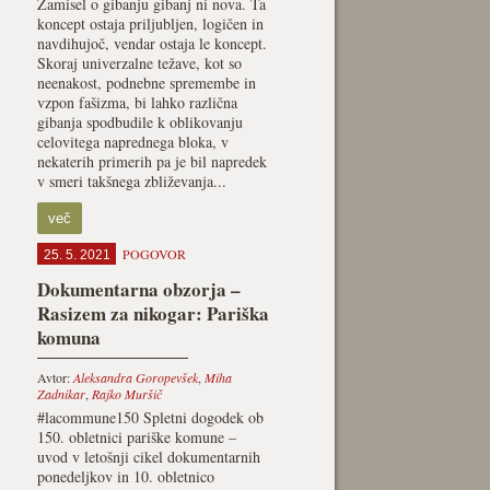
Zamisel o gibanju gibanj ni nova. Ta
koncept ostaja priljubljen, logičen in
navdihujoč, vendar ostaja le koncept.
Skoraj univerzalne težave, kot so
neenakost, podnebne spremembe in
vzpon fašizma, bi lahko različna
gibanja spodbudile k oblikovanju
celovitega naprednega bloka, v
nekaterih primerih pa je bil napredek
v smeri takšnega zbliževanja...
več
POGOVOR
25. 5. 2021
Dokumentarna obzorja –
Rasizem za nikogar: Pariška
komuna
Avtor:
Aleksandra Goropevšek
,
Miha
Zadnikar
,
Rajko Muršič
#lacommune150 Spletni dogodek ob
150. obletnici pariške komune –
uvod v letošnji cikel dokumentarnih
ponedeljkov in 10. obletnico