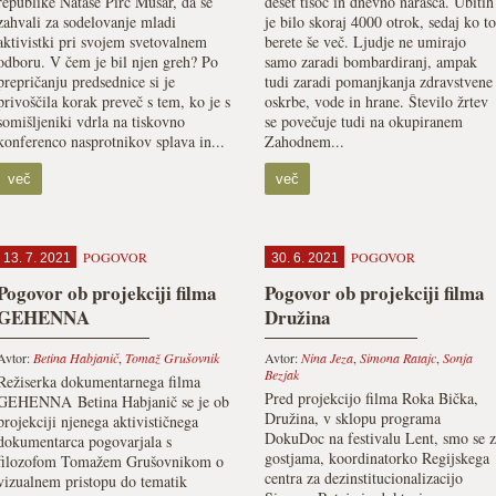
republike Nataše Pirc Musar, da se
deset tisoč in dnevno narašča. Ubitih
zahvali za sodelovanje mladi
je bilo skoraj 4000 otrok, sedaj ko to
aktivistki pri svojem svetovalnem
berete še več. Ljudje ne umirajo
odboru. V čem je bil njen greh? Po
samo zaradi bombardiranj, ampak
prepričanju predsednice si je
tudi zaradi pomanjkanja zdravstvene
privoščila korak preveč s tem, ko je s
oskrbe, vode in hrane. Število žrtev
somišljeniki vdrla na tiskovno
se povečuje tudi na okupiranem
konferenco nasprotnikov splava in...
Zahodnem...
več
več
POGOVOR
POGOVOR
13. 7. 2021
30. 6. 2021
Pogovor ob projekciji filma
Pogovor ob projekciji filma
GEHENNA
Družina
Avtor:
Betina Habjanič
,
Tomaž Grušovnik
Avtor:
Nina Jeza
,
Simona Ratajc
,
Sonja
Bezjak
Režiserka dokumentarnega filma
Pred projekcijo filma Roka Bička,
GEHENNA Betina Habjanič se je ob
Družina, v sklopu programa
projekciji njenega aktivističnega
DokuDoc na festivalu Lent, smo se z
dokumentarca pogovarjala s
gostjama, koordinatorko Regijskega
filozofom Tomažem Grušovnikom o
centra za dezinstitucionalizacijo
vizualnem pristopu do tematik