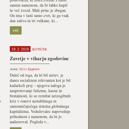
samim namenom, da bi lahko kupil
še več zvezd. Mali princ je zbegan.
On ima v lasti samo cvet, ki ga vsak
dan zaliva in tri vulkane, ki...
več
KOTIČEK
19. 2. 2016
Zavetje v viharju zgodovine
Avtor:
Terry Eagleton
Daleč od tega, da bi bil mrtev, je
danes socializem relevanten kot je bil
kadarkoli prej – njegova naloga je
nasprotovanje fašizmu, kaosu in
brutalnosti, ki so rezultat neizogibnih
o
kriz v osnovi nestabilnega in
samouničujočega sistema globalnega
kapitalizma. Vedeževalec napoveduje
prihodnost z namenom, da bi jo
nadzoroval. Pogleda v...