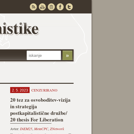
istike
CENZURIRANO
2. 5. 2023
o
20 tez za osvoboditev-vizija
in strategija
postkapitalistične družbe/
20 thesis For Liberation
Avtor:
DiEM25
,
MetaCPC
,
ZNetwork