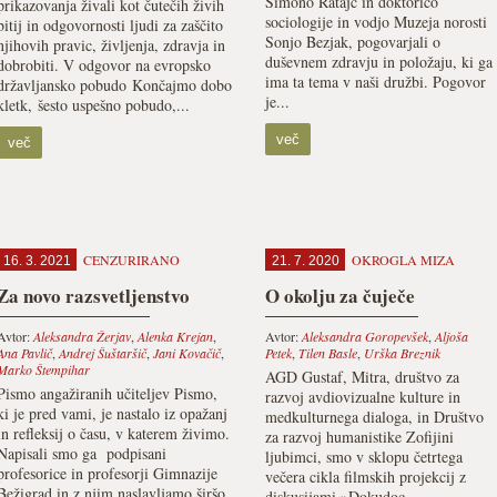
Simono Ratajc in doktorico
prikazovanja živali kot čutečih živih
sociologije in vodjo Muzeja norosti
bitij in odgovornosti ljudi za zaščito
Sonjo Bezjak, pogovarjali o
njihovih pravic, življenja, zdravja in
duševnem zdravju in položaju, ki ga
dobrobiti. V odgovor na evropsko
ima ta tema v naši družbi. Pogovor
državljansko pobudo Končajmo dobo
je...
kletk, šesto uspešno pobudo,...
več
več
CENZURIRANO
OKROGLA MIZA
16. 3. 2021
21. 7. 2020
Za novo razsvetljenstvo
O okolju za čuječe
Avtor:
Aleksandra Žerjav
,
Alenka Krejan
,
Avtor:
Aleksandra Goropevšek
,
Aljoša
Ana Pavlič
,
Andrej Šuštaršič
,
Jani Kovačič
,
Petek
,
Tilen Basle
,
Urška Breznik
Marko Štempihar
AGD Gustaf, Mitra, društvo za
Pismo angažiranih učiteljev Pismo,
razvoj avdiovizualne kulture in
ki je pred vami, je nastalo iz opažanj
medkulturnega dialoga, in Društvo
in refleksij o času, v katerem živimo.
za razvoj humanistike Zofijini
Napisali smo ga podpisani
ljubimci, smo v sklopu četrtega
profesorice in profesorji Gimnazije
večera cikla filmskih projekcij z
Bežigrad in z njim naslavljamo širšo
diskusijami »Dokudoc