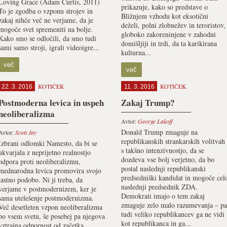
Loving Grace (Adam Curtis, 2011)
prikazuje, kako so predstave o
To je zgodba o vzponu strojev in
Bližnjem vzhodu kot eksotični
zakaj nihče več ne verjame, da je
deželi, polni zlobnežev in teroristov,
mogoče svet spremeniti na bolje.
globoko zakoreninjene v zahodni
Kako smo se odločili, da smo tudi
domišljiji in trdi, da ta karikirana
sami samo stroji, igrali videoigre...
kulturna...
več
več
KOTIČEK
KOTIČEK
22. 3. 2016
11. 3. 2016
Postmoderna levica in uspeh
Zakaj Trump?
neoliberalizma
Avtor:
George Lakoff
Donald Trump zmaguje na
Avtor:
Scott Jay
republikanskih strankarskih volitvah
Izbrani odlomki Namesto, da bi se
s takšno intenzivnostjo, da se
ukvarjala z neprijetno realnostjo
dozdeva vse bolj verjetno, da bo
odpora proti neoliberalizmu,
postal naslednji republikanski
mednarodna levica promovira svojo
predsedniški kandidat in mogoče cel
lastno podobo. Ni ji treba, da
naslednji predsednik ZDA.
verjame v postmodernizem, ker je
Demokrati imajo o tem zakaj
sama utelešenje postmodernizma.
zmaguje zelo malo razumevanja – pa
Več desetleten vzpon neoliberalizma
tudi veliko republikancev ga ne vidi
po vsem svetu, še posebej pa njegova
kot republikanca in ga...
vztrajna odpornost od začetka