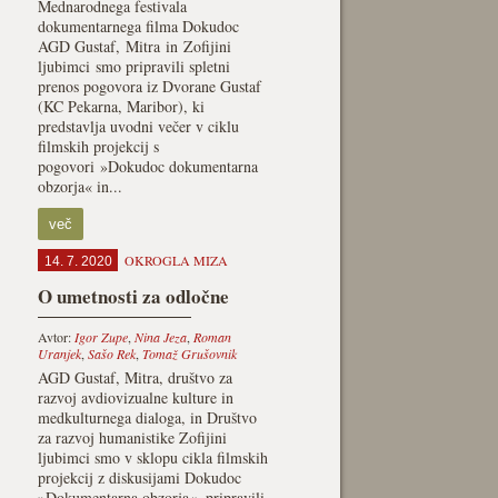
Mednarodnega festivala
dokumentarnega filma Dokudoc
AGD Gustaf, Mitra in Zofijini
ljubimci smo pripravili spletni
prenos pogovora iz Dvorane Gustaf
(KC Pekarna, Maribor), ki
predstavlja uvodni večer v ciklu
filmskih projekcij s
pogovori »Dokudoc dokumentarna
obzorja« in...
več
OKROGLA MIZA
14. 7. 2020
O umetnosti za odločne
Avtor:
Igor Zupe
,
Nina Jeza
,
Roman
Uranjek
,
Sašo Rek
,
Tomaž Grušovnik
AGD Gustaf, Mitra, društvo za
razvoj avdiovizualne kulture in
medkulturnega dialoga, in Društvo
za razvoj humanistike Zofijini
ljubimci smo v sklopu cikla filmskih
projekcij z diskusijami Dokudoc
»Dokumentarna obzorja«, pripravili