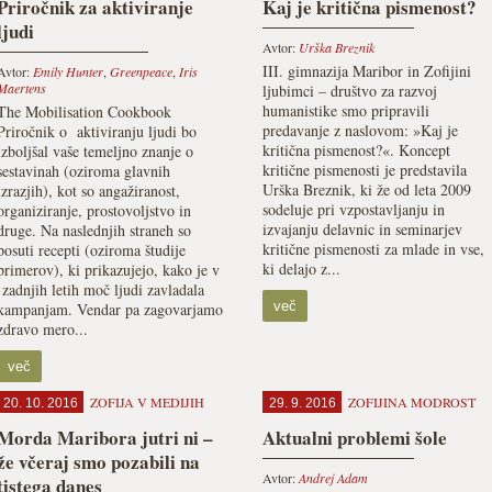
Priročnik za aktiviranje
Kaj je kritična pismenost?
ljudi
Avtor:
Urška Breznik
III. gimnazija Maribor in Zofijini
Avtor:
Emily Hunter
,
Greenpeace
,
Iris
Maertens
ljubimci – društvo za razvoj
humanistike smo pripravili
The Mobilisation Cookbook
predavanje z naslovom: »Kaj je
Priročnik o aktiviranju ljudi bo
kritična pismenost?«. Koncept
izboljšal vaše temeljno znanje o
kritične pismenosti je predstavila
sestavinah (oziroma glavnih
Urška Breznik, ki že od leta 2009
izrazjih), kot so angažiranost,
sodeluje pri vzpostavljanju in
organiziranje, prostovoljstvo in
izvajanju delavnic in seminarjev
druge. Na naslednjih straneh so
kritične pismenosti za mlade in vse,
posuti recepti (oziroma študije
ki delajo z...
primerov), ki prikazujejo, kako je v
zadnjih letih moč ljudi zavladala
več
kampanjam. Vendar pa zagovarjamo
zdravo mero...
več
ZOFIJA V MEDIJIH
ZOFIJINA MODROST
20. 10. 2016
29. 9. 2016
Morda Maribora jutri ni –
Aktualni problemi šole
že včeraj smo pozabili na
Avtor:
Andrej Adam
tistega danes