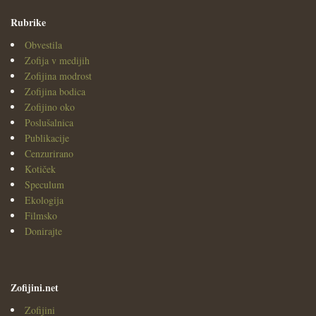
Rubrike
Obvestila
Zofija v medijih
Zofijina modrost
Zofijina bodica
Zofijino oko
Poslušalnica
Publikacije
Cenzurirano
Kotiček
Speculum
Ekologija
Filmsko
Donirajte
Zofijini.net
Zofijini