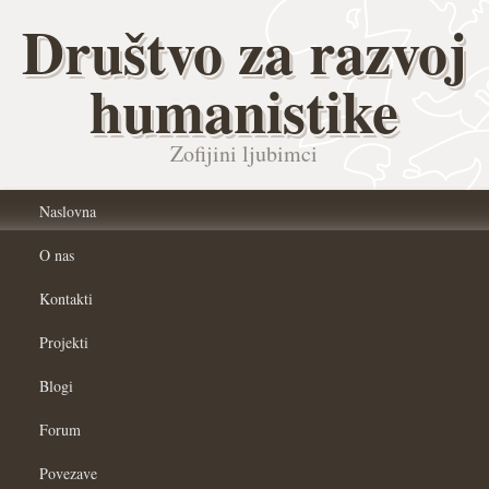
Društvo za razvoj
humanistike
Zofijini ljubimci
Naslovna
O nas
Kontakti
Projekti
Blogi
Forum
Povezave