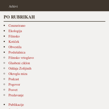
Arhivi
PO RUBRIKAH
Cenzurirano
Ekologija
Filmsko
Kotiček
Obvestila
Poslušalnica
Filmsko vrtoglavo
Glasbeni ciklon
Oddaja Zofijinih
Okrogla miza
Podcast
Pogovor
Posvet
Predavanje
Publikacije