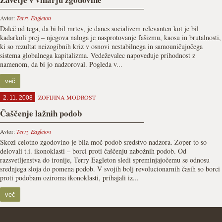
Avtor:
Terry Eagleton
Daleč od tega, da bi bil mrtev, je danes socializem relevanten kot je bil
kadarkoli prej – njegova naloga je nasprotovanje fašizmu, kaosu in brutalnosti,
ki so rezultat neizogibnih kriz v osnovi nestabilnega in samouničujočega
sistema globalnega kapitalizma. Vedeževalec napoveduje prihodnost z
namenom, da bi jo nadzoroval. Pogleda v...
več
ZOFIJINA MODROST
2. 11. 2008
Čaščenje lažnih podob
Avtor:
Terry Eagleton
Skozi celotno zgodovino je bila moč podob sredstvo nadzora. Zoper to so
delovali t.i. ikonoklasti – borci proti čaščenju nabožnih podob. Od
razsvetljenstva do ironije, Terry Eagleton sledi spreminjajočemu se odnosu
srednjega sloja do pomena podob. V svojih bolj revolucionarnih časih so borci
proti podobam oziroma ikonoklasti, prihajali iz...
več