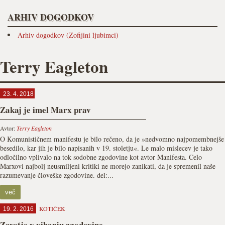
ARHIV DOGODKOV
Arhiv dogodkov (Zofijini ljubimci)
Terry Eagleton
23. 4. 2018
Zakaj je imel Marx prav
Avtor:
Terry Eagleton
O Komunističnem manifestu je bilo rečeno, da je »nedvomno najpomembnejše
besedilo, kar jih je bilo napisanih v 19. stoletju«. Le malo mislecev je tako
odločilno vplivalo na tok sodobne zgodovine kot avtor Manifesta. Celo
Marxovi najbolj neusmiljeni kritiki ne morejo zanikati, da je spremenil naše
razumevanje človeške zgodovine. del:...
več
KOTIČEK
19. 2. 2016
Zavetje v viharju zgodovine