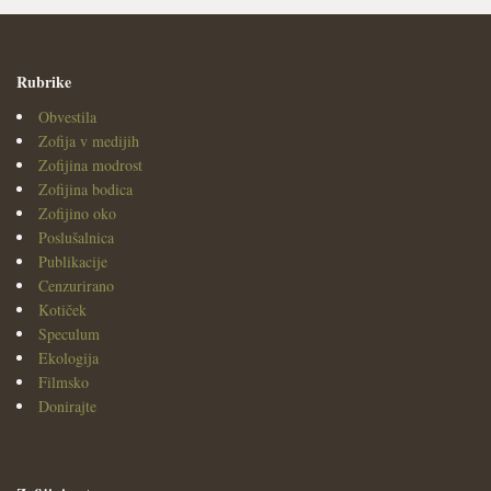
Rubrike
Obvestila
Zofija v medijih
Zofijina modrost
Zofijina bodica
Zofijino oko
Poslušalnica
Publikacije
Cenzurirano
Kotiček
Speculum
Ekologija
Filmsko
Donirajte