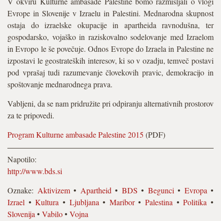
V okviru Kulturne ambasade Palestine bomo razmišljali o vlogi
Evrope in Slovenije v Izraelu in Palestini. Mednarodna skupnost
ostaja do izraelske okupacije in apartheida ravnodušna, ter
gospodarsko, vojaško in raziskovalno sodelovanje med Izraelom
in Evropo le še povečuje. Odnos Evrope do Izraela in Palestine ne
izpostavi le geostrateških interesov, ki so v ozadju, temveč postavi
pod vprašaj tudi razumevanje človekovih pravic, demokracijo in
spoštovanje mednarodnega prava.
Vabljeni, da se nam pridružite pri odpiranju alternativnih prostorov
za te pripovedi.
Program Kulturne ambasade Palestine 2015
(PDF)
Napotilo:
http://www.bds.si
Oznake:
Aktivizem
•
Apartheid
•
BDS
•
Begunci
•
Evropa
•
Izrael
•
Kultura
•
Ljubljana
•
Maribor
•
Palestina
•
Politika
•
Slovenija
•
Vabilo
•
Vojna