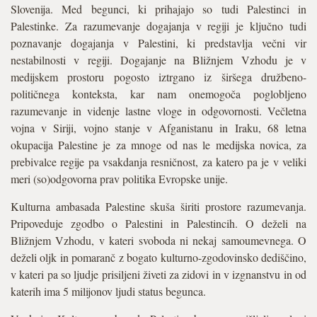
Slovenija. Med begunci, ki prihajajo so tudi Palestinci in
Palestinke. Za razumevanje dogajanja v regiji je ključno tudi
poznavanje dogajanja v Palestini, ki predstavlja večni vir
nestabilnosti v regiji. Dogajanje na Bližnjem Vzhodu je v
medijskem prostoru pogosto iztrgano iz širšega družbeno-
političnega konteksta, kar nam onemogoča poglobljeno
razumevanje in videnje lastne vloge in odgovornosti. Večletna
vojna v Siriji, vojno stanje v Afganistanu in Iraku, 68 letna
okupacija Palestine je za mnoge od nas le medijska novica, za
prebivalce regije pa vsakdanja resničnost, za katero pa je v veliki
meri (so)odgovorna prav politika Evropske unije.
Kulturna ambasada Palestine skuša širiti prostore razumevanja.
Pripoveduje zgodbo o Palestini in Palestincih. O deželi na
Bližnjem Vzhodu, v kateri svoboda ni nekaj samoumevnega. O
deželi oljk in pomaranč z bogato kulturno-zgodovinsko dediščino,
v kateri pa so ljudje prisiljeni živeti za zidovi in v izgnanstvu in od
katerih ima 5 milijonov ljudi status begunca.