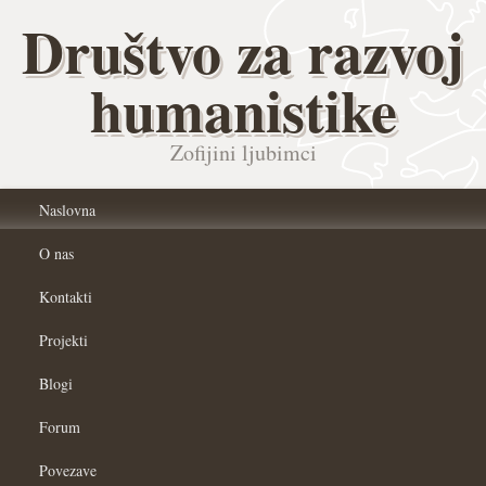
Društvo za razvoj
humanistike
Zofijini ljubimci
Naslovna
O nas
Kontakti
Projekti
Blogi
Forum
Povezave