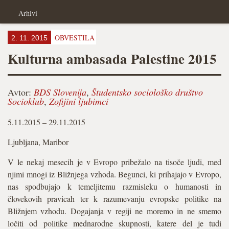
Arhivi
OBVESTILA
2. 11. 2015
Kulturna ambasada Palestine 2015
Avtor:
BDS Slovenija
,
Študentsko sociološko društvo
Socioklub
,
Zofijini ljubimci
5.11.2015 – 29.11.2015
Ljubljana, Maribor
V le nekaj mesecih je v Evropo pribežalo na tisoče ljudi, med
njimi mnogi iz Bližnjega vzhoda. Begunci, ki prihajajo v Evropo,
nas spodbujajo k temeljitemu razmisleku o humanosti in
človekovih pravicah ter k razumevanju evropske politike na
Bližnjem vzhodu. Dogajanja v regiji ne moremo in ne smemo
ločiti od politike mednarodne skupnosti, katere del je tudi