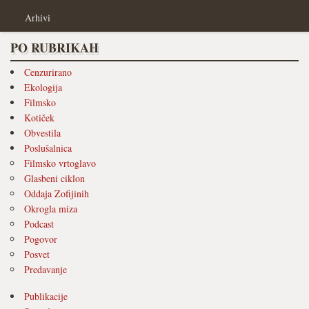
Arhivi
PO RUBRIKAH
Cenzurirano
Ekologija
Filmsko
Kotiček
Obvestila
Poslušalnica
Filmsko vrtoglavo
Glasbeni ciklon
Oddaja Zofijinih
Okrogla miza
Podcast
Pogovor
Posvet
Predavanje
Publikacije