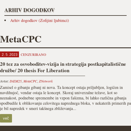
ARHIV DOGODKOV
Arhiv dogodkov (Zofijini ljubimci)
MetaCPC
CENZURIRANO
2. 5. 2023
20 tez za osvoboditev-vizija in strategija postkapitalistične
družbe/ 20 thesis For Liberation
Avtor:
DiEM25
,
MetaCPC
,
ZNetwork
Zamisel o gibanju gibanj ni nova. Ta koncept ostaja priljubljen, logičen in
navdihujoč, vendar ostaja le koncept. Skoraj univerzalne težave, kot so
neenakost, podnebne spremembe in vzpon fašizma, bi lahko različna gibanja
spodbudile k oblikovanju celovitega naprednega bloka, v nekaterih primerih pa
je bil napredek v smeri takšnega zbliževanja...
več