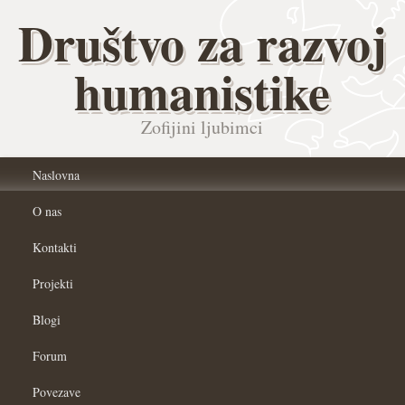
Društvo za razvoj
humanistike
Zofijini ljubimci
Naslovna
O nas
Kontakti
Projekti
Blogi
Forum
Povezave