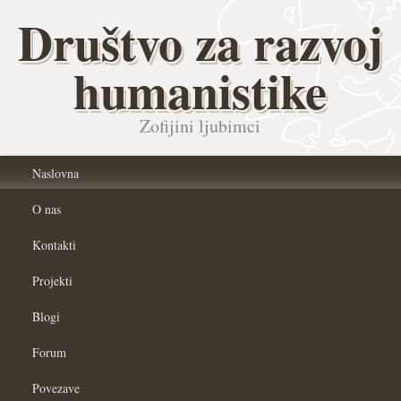
Društvo za razvoj
humanistike
Zofijini ljubimci
Naslovna
O nas
Kontakti
Projekti
Blogi
Forum
Povezave