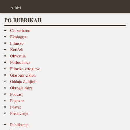
Arhivi
PO RUBRIKAH
Cenzurirano
Ekologija
Filmsko
Kotiček
Obvestila
Poslušalnica
Filmsko vrtoglavo
Glasbeni ciklon
Oddaja Zofijinih
Okrogla miza
Podcast
Pogovor
Posvet
Predavanje
Publikacije