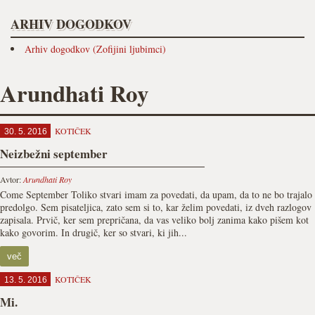
ARHIV DOGODKOV
Arhiv dogodkov (Zofijini ljubimci)
Arundhati Roy
KOTIČEK
30. 5. 2016
Neizbežni september
Avtor:
Arundhati Roy
Come September Toliko stvari imam za povedati, da upam, da to ne bo trajalo
predolgo. Sem pisateljica, zato sem si to, kar želim povedati, iz dveh razlogov
zapisala. Prvič, ker sem prepričana, da vas veliko bolj zanima kako pišem kot
kako govorim. In drugič, ker so stvari, ki jih...
več
KOTIČEK
13. 5. 2016
Mi.