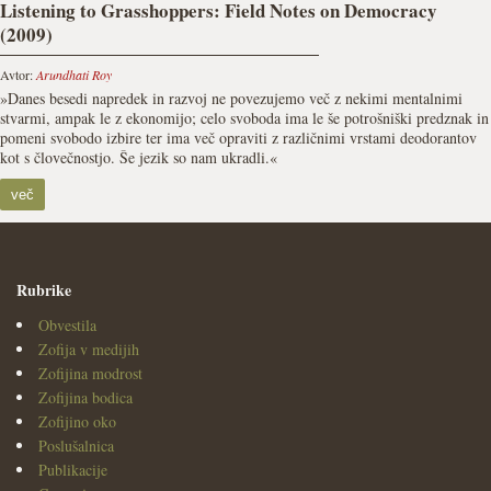
Listening to Grasshoppers: Field Notes on Democracy
(2009)
Avtor:
Arundhati Roy
»Danes besedi napredek in razvoj ne povezujemo več z nekimi mentalnimi
stvarmi, ampak le z ekonomijo; celo svoboda ima le še potrošniški predznak in
pomeni svobodo izbire ter ima več opraviti z različnimi vrstami deodorantov
kot s človečnostjo. Še jezik so nam ukradli.«
več
Rubrike
Obvestila
Zofija v medijih
Zofijina modrost
Zofijina bodica
Zofijino oko
Poslušalnica
Publikacije