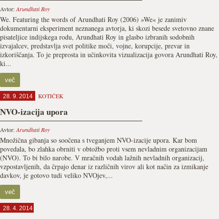
Avtor:
Arundhati Roy
We. Featuring the words of Arundhati Roy (2006) »We« je zanimiv
dokumentarni eksperiment neznanega avtorja, ki skozi besede svetovno znane
pisateljice indijskega rodu, Arundhati Roy in glasbo izbranih sodobnih
izvajalcev, predstavlja svet politike moči, vojne, korupcije, prevar in
izkoriščanja. To je preprosta in učinkovita vizualizacija govora Arundhati Roy,
ki...
več
KOTIČEK
28. 9. 2014
NVO-izacija upora
Avtor:
Arundhati Roy
Množična gibanja so soočena s tveganjem NVO-izacije upora. Kar bom
povedala, bo zlahka obrniti v obtožbo proti vsem nevladnim organizacijam
(NVO). To bi bilo narobe. V mračnih vodah lažnih nevladnih organizacij,
vzpostavljenih, da črpajo denar iz različnih virov ali kot način za izmikanje
davkov, je gotovo tudi veliko NVOjev,...
več
28. 4. 2014