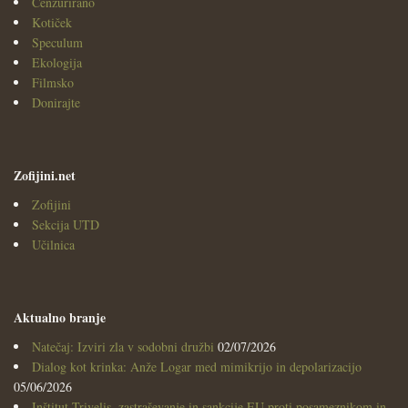
Cenzurirano
Kotiček
Speculum
Ekologija
Filmsko
Donirajte
Zofijini.net
Zofijini
Sekcija UTD
Učilnica
Aktualno branje
Natečaj: Izviri zla v sodobni družbi
02/07/2026
Dialog kot krinka: Anže Logar med mimikrijo in depolarizacijo
05/06/2026
Inštitut Trivelis, zastraševanje in sankcije EU proti posameznikom in