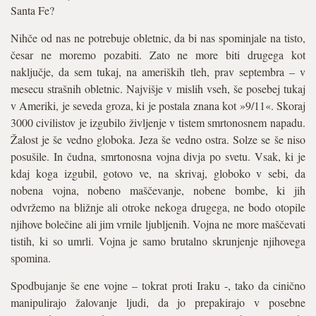
Santa Fe?
Nihče od nas ne potrebuje obletnic, da bi nas spominjale na tisto,
česar ne moremo pozabiti. Zato ne more biti drugega kot
naključje, da sem tukaj, na ameriških tleh, prav septembra – v
mesecu strašnih obletnic. Najvišje v mislih vseh, še posebej tukaj
v Ameriki, je seveda groza, ki je postala znana kot »9/11«. Skoraj
3000 civilistov je izgubilo življenje v tistem smrtonosnem napadu.
Žalost je še vedno globoka. Jeza še vedno ostra. Solze se še niso
posušile. In čudna, smrtonosna vojna divja po svetu. Vsak, ki je
kdaj koga izgubil, gotovo ve, na skrivaj, globoko v sebi, da
nobena vojna, nobeno maščevanje, nobene bombe, ki jih
odvržemo na bližnje ali otroke nekoga drugega, ne bodo otopile
njihove bolečine ali jim vrnile ljubljenih. Vojna ne more maščevati
tistih, ki so umrli. Vojna je samo brutalno skrunjenje njihovega
spomina.
Spodbujanje še ene vojne – tokrat proti Iraku -, tako da cinično
manipulirajo žalovanje ljudi, da jo prepakirajo v posebne