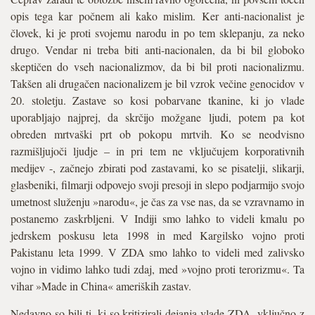
opis tega kar počnem ali kako mislim. Ker anti-nacionalist je
človek, ki je proti svojemu narodu in po tem sklepanju, za neko
drugo. Vendar ni treba biti anti-nacionalen, da bi bil globoko
skeptičen do vseh nacionalizmov, da bi bil proti nacionalizmu.
Takšen ali drugačen nacionalizem je bil vzrok večine genocidov v
20. stoletju. Zastave so kosi pobarvane tkanine, ki jo vlade
uporabljajo najprej, da skrčijo možgane ljudi, potem pa kot
obreden mrtvaški prt ob pokopu mrtvih. Ko se neodvisno
razmišljujoči ljudje – in pri tem ne vključujem korporativnih
medijev -, začnejo zbirati pod zastavami, ko se pisatelji, slikarji,
glasbeniki, filmarji odpovejo svoji presoji in slepo podjarmijo svojo
umetnost služenju »narodu«, je čas za vse nas, da se vzravnamo in
postanemo zaskrbljeni. V Indiji smo lahko to videli kmalu po
jedrskem poskusu leta 1998 in med Kargilsko vojno proti
Pakistanu leta 1999. V ZDA smo lahko to videli med zalivsko
vojno in vidimo lahko tudi zdaj, med »vojno proti terorizmu«. Ta
vihar »Made in China« ameriških zastav.
Nedavno so bili ti, ki so kritizirali dejanja vlade ZDA, vključno z