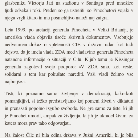
glasbeniku Victorju Jari na stadionu v Santiagu pred množico
ljudi odsekali roki. Preden so ga ustrelili, so Pinochetovi vojaki v
njega vrgli kitaro in mu posmehljivo naloži naj zaigra.
Leta 1999, po aretaciji generala Pinocheta v Veliki Britaniji, je
ameriška vlada objavila tisoče skrivnih dokumentov. Vsebujejo
nedvoumen dokaz o vpletenosti CIE v državni udar, kot tudi
dejstvo, da je imela vlada ZDA med vladavino generala Pinocheta
natančne informacije o situaciji v Čilu. Kljub temu je Kissinger
generalu zagotovil svojo podporo: »V ZDA smo, kot veste,
solidarni s tem kar pokušate narediti. Vaši vladi želimo vse
najboljše.«
Tisti, ki poznamo samo življenje v demokraciji, kakorkoli
pomanjkljivi, si težko predstavljamo kaj pomeni živeti v diktaturi
in prenašati popolno izgubo svobode. Ne gre samo za tiste, ki jih
je Pinochet umoril, ampak za življenja, ki jih je ukradel živim, za
katera mora prav tako odgovarjati.
Na žalost Čile ni bila edina država v Južni Ameriki, ki je bila