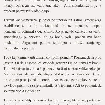
menoj, označeni za »anti-ameriške«. Anti-amerikanizem je v
procesu posvetitve v ideologijo.
Termin »anti-ameriški« je običajno uporabljen s strani ameriškega
establišmenta, da bi diskreditiral in ne napačno, ampak
nenatančno definiral svoje kritike. Ko je nekdo označen za »anti-
ameriškega« je verjetno, da ga bodo sodili preden mu bodo
prisluhnili. Argument pa bo izgubljen v hrušču ranjenega
nacionalnega ponosa.
Toda kaj termin »anti-ameriški« sploh pomeni? Pomeni, da si proti
jazzu? Ali da nasprotuješ svobodi govora? Da ne uživaš v branju
Toni Morrison in Johna Updikea? Da ti niso všeč velike sekvoje?
Ali pomeni, da ne občuduješ stotisočev Američanov, ki so
protestirali proti jedrskem orožju. Ali tisoče nasprotnikov vojne, ki
so vlado prisili, da se je umaknila iz Vietnama? Ali to pomeni, da
sovražiš vse Američane?
To prebrisano zlitje ameriške kulture, glasbe, literature, prekrasne