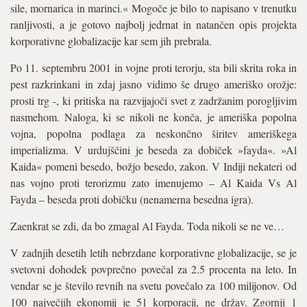
sile, mornarica in marinci.« Mogoče je bilo to napisano v trenutku
ranljivosti, a je gotovo najbolj jedrnat in natančen opis projekta
korporativne globalizacije kar sem jih prebrala.
Po 11. septembru 2001 in vojne proti terorju, sta bili skrita roka in
pest razkrinkani in zdaj jasno vidimo še drugo ameriško orožje:
prosti trg -, ki pritiska na razvijajoči svet z zadržanim porogljivim
nasmehom. Naloga, ki se nikoli ne konča, je ameriška popolna
vojna, popolna podlaga za neskončno širitev ameriškega
imperializma. V urdujščini je beseda za dobiček »fayda«. »Al
Kaida« pomeni besedo, božjo besedo, zakon. V Indiji nekateri od
nas vojno proti terorizmu zato imenujemo – Al Kaida Vs Al
Fayda – beseda proti dobičku (nenamerna besedna igra).
Zaenkrat se zdi, da bo zmagal Al Fayda. Toda nikoli se ne ve…
V zadnjih desetih letih nebrzdane korporativne globalizacije, se je
svetovni dohodek povprečno povečal za 2.5 procenta na leto. In
vendar se je število revnih na svetu povečalo za 100 milijonov. Od
100 največjih ekonomij je 51 korporacij, ne držav. Zgornji 1