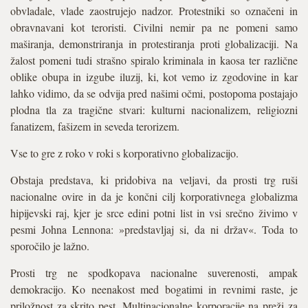
obvladale, vlade zaostrujejo nadzor. Protestniki so označeni in
obravnavani kot teroristi. Civilni nemir pa ne pomeni samo
maširanja, demonstriranja in protestiranja proti globalizaciji. Na
žalost pomeni tudi strašno spiralo kriminala in kaosa ter različne
oblike obupa in izgube iluzij, ki, kot vemo iz zgodovine in kar
lahko vidimo, da se odvija pred našimi očmi, postopoma postajajo
plodna tla za tragične stvari: kulturni nacionalizem, religiozni
fanatizem, fašizem in seveda terorizem.
Vse to gre z roko v roki s korporativno globalizacijo.
Obstaja predstava, ki pridobiva na veljavi, da prosti trg ruši
nacionalne ovire in da je končni cilj korporativnega globalizma
hipijevski raj, kjer je srce edini potni list in vsi srečno živimo v
pesmi Johna Lennona: »predstavljaj si, da ni držav«. Toda to
sporočilo je lažno.
Prosti trg ne spodkopava nacionalne suverenosti, ampak
demokracijo. Ko neenakost med bogatimi in revnimi raste, je
priložnost za skrito pest. Multinacionalne korporacije na preži za