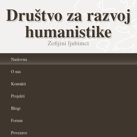
Društvo za razvoj
humanistike
Zofijini ljubimci
Naslovna
O nas
Kontakti
Projekti
Blogi
Forum
Povezave