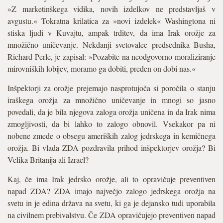
»Z marketinškega vidika, novih izdelkov ne predstavljaš v
avgustu.« Tokratna krilatica za »novi izdelek« Washingtona ni
stiska ljudi v Kuvajtu, ampak trditev, da ima Irak orožje za
množično uničevanje. Nekdanji svetovalec predsednika Busha,
Richard Perle, je zapisal: »Pozabite na neodgovorno moraliziranje
mirovniških lobijev, moramo ga dobiti, preden on dobi nas.«
Inšpektorji za orožje prejemajo nasprotujoča si poročila o stanju
iraškega orožja za množično uničevanje in mnogi so jasno
povedali, da je bila njegova zaloga orožja uničena in da Irak nima
zmogljivosti, da bi lahko to zalogo obnovil. Vsekakor pa ni
nobene zmede o obsegu ameriških zalog jedrskega in kemičnega
orožja. Bi vlada ZDA pozdravila prihod inšpektorjev orožja? Bi
Velika Britanija ali Izrael?
Kaj, če ima Irak jedrsko orožje, ali to opravičuje preventiven
napad ZDA? ZDA imajo največjo zalogo jedrskega orožja na
svetu in je edina država na svetu, ki ga je dejansko tudi uporabila
na civilnem prebivalstvu. Če ZDA opravičujejo preventiven napad