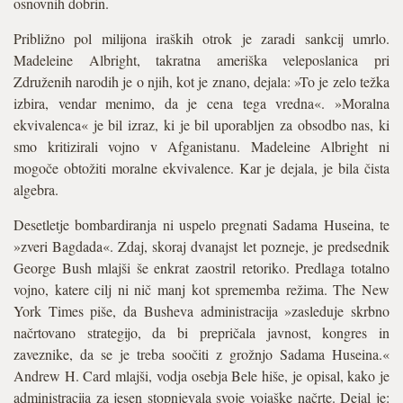
osnovnih dobrin.
Približno pol milijona iraških otrok je zaradi sankcij umrlo.
Madeleine Albright, takratna ameriška veleposlanica pri
Združenih narodih je o njih, kot je znano, dejala: »To je zelo težka
izbira, vendar menimo, da je cena tega vredna«. »Moralna
ekvivalenca« je bil izraz, ki je bil uporabljen za obsodbo nas, ki
smo kritizirali vojno v Afganistanu. Madeleine Albright ni
mogoče obtožiti moralne ekvivalence. Kar je dejala, je bila čista
algebra.
Desetletje bombardiranja ni uspelo pregnati Sadama Huseina, te
»zveri Bagdada«. Zdaj, skoraj dvanajst let pozneje, je predsednik
George Bush mlajši še enkrat zaostril retoriko. Predlaga totalno
vojno, katere cilj ni nič manj kot sprememba režima. The New
York Times piše, da Busheva administracija »zasleduje skrbno
načrtovano strategijo, da bi prepričala javnost, kongres in
zaveznike, da se je treba soočiti z grožnjo Sadama Huseina.«
Andrew H. Card mlajši, vodja osebja Bele hiše, je opisal, kako je
administracija za jesen stopnjevala svoje vojaške načrte. Dejal je: