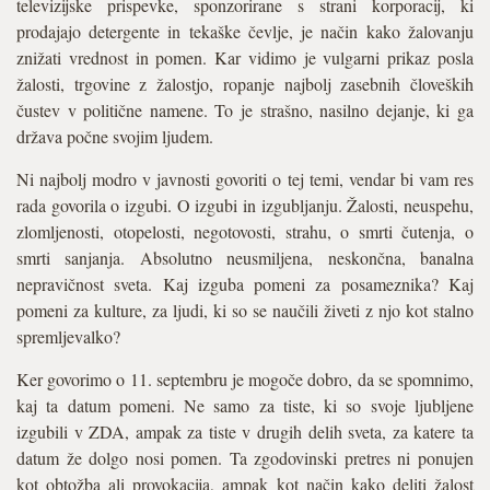
televizijske prispevke, sponzorirane s strani korporacij, ki
prodajajo detergente in tekaške čevlje, je način kako žalovanju
znižati vrednost in pomen. Kar vidimo je vulgarni prikaz posla
žalosti, trgovine z žalostjo, ropanje najbolj zasebnih človeških
čustev v politične namene. To je strašno, nasilno dejanje, ki ga
država počne svojim ljudem.
Ni najbolj modro v javnosti govoriti o tej temi, vendar bi vam res
rada govorila o izgubi. O izgubi in izgubljanju. Žalosti, neuspehu,
zlomljenosti, otopelosti, negotovosti, strahu, o smrti čutenja, o
smrti sanjanja. Absolutno neusmiljena, neskončna, banalna
nepravičnost sveta. Kaj izguba pomeni za posameznika? Kaj
pomeni za kulture, za ljudi, ki so se naučili živeti z njo kot stalno
spremljevalko?
Ker govorimo o 11. septembru je mogoče dobro, da se spomnimo,
kaj ta datum pomeni. Ne samo za tiste, ki so svoje ljubljene
izgubili v ZDA, ampak za tiste v drugih delih sveta, za katere ta
datum že dolgo nosi pomen. Ta zgodovinski pretres ni ponujen
kot obtožba ali provokacija, ampak kot način kako deliti žalost