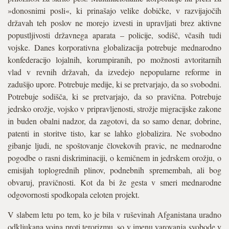
»donosnimi posli«, ki prinašajo velike dobičke, v razvijajočih
državah teh poslov ne morejo izvesti in upravljati brez aktivne
popustljivosti državnega aparata – policije, sodišč, včasih tudi
vojske. Danes korporativna globalizacija potrebuje mednarodno
konfederacijo lojalnih, korumpiranih, po možnosti avtoritarnih
vlad v revnih državah, da izvedejo nepopularne reforme in
zadušijo upore. Potrebuje medije, ki se pretvarjajo, da so svobodni.
Potrebuje sodišča, ki se pretvarjajo, da so pravična. Potrebuje
jedrsko orožje, vojsko v pripravljenosti, strožje migracijske zakone
in buden obalni nadzor, da zagotovi, da so samo denar, dobrine,
patenti in storitve tisto, kar se lahko globalizira. Ne svobodno
gibanje ljudi, ne spoštovanje človekovih pravic, ne mednarodne
pogodbe o rasni diskriminaciji, o kemičnem in jedrskem orožju, o
emisijah toplogrednih plinov, podnebnih spremembah, ali bog
obvaruj, pravičnosti. Kot da bi že gesta v smeri mednarodne
odgovornosti spodkopala celoten projekt.
V slabem letu po tem, ko je bila v ruševinah Afganistana uradno
odkljukana vojna proti terorizmu, so v imenu varovanja svobode v