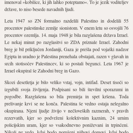
imenoval »kobilice, ki jih lahko poteptamo«. To je jezik voditeljev
države, to niso besede navadnih ljudi.
Leta 1947 so ZN formalno razdelili Palestino in dodelili 55
procentov palestinske zemlje sionistom. V enem letu so osvojili 76
procentov ozemlja. 14. maja 1948 je bila razglašena država Izrael.
Le nekaj minut po razglasitvi so ZDA priznale Izrael. Zahodni
breg je bil priključen Jordaniji, Gaza je prešla pod vojaški nadzor
Egipta in uradno je Palestina prenehala obstajati, razen v glavah in
srcih stotisočev Palestincev, ki so postali begunci. Leta 1967 je
Izrael okupiral še Zahodni breg in Gazo.
Skozi desetletja je bilo veliko vstaj, vojn, intifad. Deset tisoči so
izgubili svoja življenja. Podpisani so bili številni sporazumi in
pogodbe. Razglašena so bila premirja in spet kršena. Toda
prelivanje krvi se ne konča. Palestina še vedno ostaja nelegalno
okupirana. Njeni ljudje živijo v nečloveških razmerah, v pravih
rezervatih, kjer so podvrženi kolektivnim kaznim, 24 urnim
policijskim uram, kjer so vsakodnevno poniževani in trpinčeni.
Nikoli ne vedo, kdaj bodo porušeni njihovi domovi, kdaj bodo