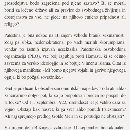
grozodejstva bodo zagrešena pod njeno zastavo? Bi se morali
boriti za ločeno državo ali za pravice do svobodnega življenja in
dostojanstva za vse, ne glede na njihovo etnično pripadnost ali
religijo?
Palestina je bila nekoč na Bližnjem vzhodu branik sekularnosti.
Zdaj pa šibka, nedemokratična, po vseh merilih skorumpirana,
vendar po lastnih izjavah nesektaška Palestinska osvobodilna
organizacija (PLO), vse bolj izgublja proti Hamasu, ki se očitno
zavzema za versko ideologijo in se bojuje v imenu islama. Citat iz
njihovega manifesta: »Mi bomo njegovi vojaki in gorivo njegovega
ognja, ki bo požgal sovražnike.«
Svet je poklican k obsodbi samomorilskih napadov. Toda ali lahko
zanemarimo dolgo pot, ki so jo prepotovali preden so prispeli do
te točke? Od 11. septembra 1922, osemdeset let je veliko časa za
vojno. Obstaja kak nasvet, ki ga svet lahko ponudi Palestincem?
Ali naj sprejmejo predlog Golde Meir in se potrudijo ne obstajati?
V drugem delu Bližnjega vzhoda je 11. september bolj aktualen.