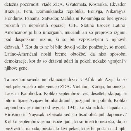
deležna pozornosti vlade ZDA. Gvatemala, Kostarika, Ekvador,
Brazilija, Peru, Dominikanska republika, Bolivija, Nikaragva,
Honduras, Panama, Salvador, Mehika in Kolumbija so bile igrišče
prikritih in neprikritih operacij CIE. Stotine tisočev Latino-
Američanov je bilo umorjenih, mučenih ali so preprosto izginili
pod despotskimi režimi, ki so bili vzpostavljeni v njihovih
1
državah.
Kot da to ne bi bilo dovolj veliko ponižanje, so morali
Latino-Američani nositi breme obtožbe, da niso sposobni
demokracije, kot da so državni udari in pokoli nekako vgrajeni v
njihove gene.
Ta seznam seveda ne vključuje držav v Afriki ali Aziji, ki so
pretrpele vojaško intervencijo ZDA: Vietnam, Koreja, Indonezija,
Laos in Kambodža. Koliko septembrov, več desetletij skupaj, je
bilo milijone Azijcev bombardiranih, požganih in pobitih. Koliko
septembrov je minilo od avgusta 1945, ko sta jedrska napada na
Hirošimo in Nagasaki izbrisala več sto tisoč običajnih Japoncev?
Koliko septembrov je na tisoče ljudi, ki so imeli to nesrečo, da so
preživeli ta napada, prestajalo živi pekel, ki je bil poslan nad njih,