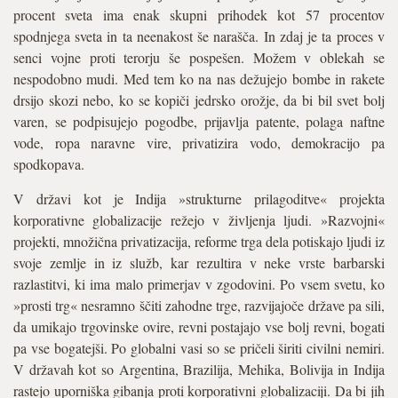
procent sveta ima enak skupni prihodek kot 57 procentov
spodnjega sveta in ta neenakost še narašča. In zdaj je ta proces v
senci vojne proti terorju še pospešen. Možem v oblekah se
nespodobno mudi. Med tem ko na nas dežujejo bombe in rakete
drsijo skozi nebo, ko se kopiči jedrsko orožje, da bi bil svet bolj
varen, se podpisujejo pogodbe, prijavlja patente, polaga naftne
vode, ropa naravne vire, privatizira vodo, demokracijo pa
spodkopava.
V državi kot je Indija »strukturne prilagoditve« projekta
korporativne globalizacije režejo v življenja ljudi. »Razvojni«
projekti, množična privatizacija, reforme trga dela potiskajo ljudi iz
svoje zemlje in iz služb, kar rezultira v neke vrste barbarski
razlastitvi, ki ima malo primerjav v zgodovini. Po vsem svetu, ko
»prosti trg« nesramno ščiti zahodne trge, razvijajoče države pa sili,
da umikajo trgovinske ovire, revni postajajo vse bolj revni, bogati
pa vse bogatejši. Po globalni vasi so se pričeli širiti civilni nemiri.
V državah kot so Argentina, Brazilija, Mehika, Bolivija in Indija
rastejo uporniška gibanja proti korporativni globalizaciji. Da bi jih