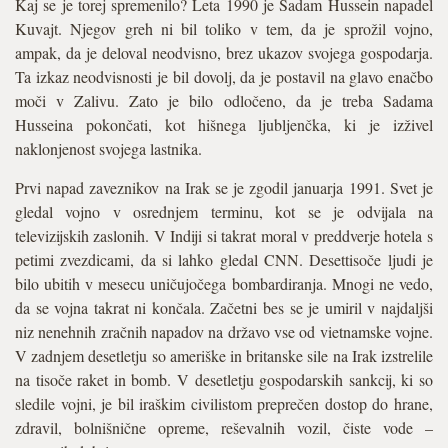
Kaj se je torej spremenilo? Leta 1990 je Sadam Hussein napadel
Kuvajt. Njegov greh ni bil toliko v tem, da je sprožil vojno,
ampak, da je deloval neodvisno, brez ukazov svojega gospodarja.
Ta izkaz neodvisnosti je bil dovolj, da je postavil na glavo enačbo
moči v Zalivu. Zato je bilo odločeno, da je treba Sadama
Husseina pokončati, kot hišnega ljubljenčka, ki je izživel
naklonjenost svojega lastnika.
Prvi napad zaveznikov na Irak se je zgodil januarja 1991. Svet je
gledal vojno v osrednjem terminu, kot se je odvijala na
televizijskih zaslonih. V Indiji si takrat moral v preddverje hotela s
petimi zvezdicami, da si lahko gledal CNN. Desettisoče ljudi je
bilo ubitih v mesecu uničujočega bombardiranja. Mnogi ne vedo,
da se vojna takrat ni končala. Začetni bes se je umiril v najdaljši
niz nenehnih zračnih napadov na državo vse od vietnamske vojne.
V zadnjem desetletju so ameriške in britanske sile na Irak izstrelile
na tisoče raket in bomb. V desetletju gospodarskih sankcij, ki so
sledile vojni, je bil iraškim civilistom preprečen dostop do hrane,
zdravil, bolnišnične opreme, reševalnih vozil, čiste vode –