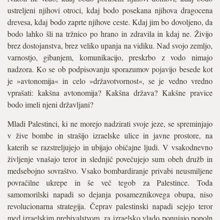
ustreljeni njihovi otroci, kdaj bodo posekana njihova dragocena
drevesa, kdaj bodo zaprte njihove ceste. Kdaj jim bo dovoljeno, da
bodo lahko šli na tržnico po hrano in zdravila in kdaj ne. Živijo
brez dostojanstva, brez veliko upanja na vidiku. Nad svojo zemljo,
varnostjo, gibanjem, komunikacijo, preskrbo z vodo nimajo
nadzora. Ko se ob podpisovanju sporazumov pojavijo besede kot
je »avtonomija« in celo »državotvornost«, se je vedno vredno
vprašati: kakšna avtonomija? Kakšna država? Kakšne pravice
bodo imeli njeni državljani?
Mladi Palestinci, ki ne morejo nadzirati svoje jeze, se spreminjajo
v žive bombe in strašijo izraelske ulice in javne prostore, na
katerih se razstreljujejo in ubijajo običajne ljudi. V vsakodnevno
življenje vnašajo teror in slednjič povečujejo sum obeh družb in
medsebojno sovraštvo. Vsako bombardiranje privabi neusmiljene
povračilne ukrepe in še več tegob za Palestince. Toda
samomorilski napadi so dejanja posameznikovega obupa, niso
revolucionarna strategija. Čeprav palestinski napadi sejejo teror
med izraelskim prebivalstvom, za izraelsko vlado ponujajo popoln