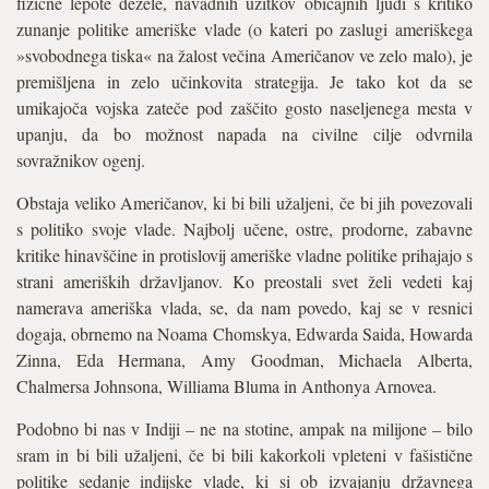
fizične lepote dežele, navadnih užitkov običajnih ljudi s kritiko
zunanje politike ameriške vlade (o kateri po zaslugi ameriškega
»svobodnega tiska« na žalost večina Američanov ve zelo malo), je
premišljena in zelo učinkovita strategija. Je tako kot da se
umikajoča vojska zateče pod zaščito gosto naseljenega mesta v
upanju, da bo možnost napada na civilne cilje odvrnila
sovražnikov ogenj.
Obstaja veliko Američanov, ki bi bili užaljeni, če bi jih povezovali
s politiko svoje vlade. Najbolj učene, ostre, prodorne, zabavne
kritike hinavščine in protislovij ameriške vladne politike prihajajo s
strani ameriških državljanov. Ko preostali svet želi vedeti kaj
namerava ameriška vlada, se, da nam povedo, kaj se v resnici
dogaja, obrnemo na Noama Chomskya, Edwarda Saida, Howarda
Zinna, Eda Hermana, Amy Goodman, Michaela Alberta,
Chalmersa Johnsona, Williama Bluma in Anthonya Arnovea.
Podobno bi nas v Indiji – ne na stotine, ampak na milijone – bilo
sram in bi bili užaljeni, če bi bili kakorkoli vpleteni v fašistične
politike sedanje indijske vlade, ki si ob izvajanju državnega