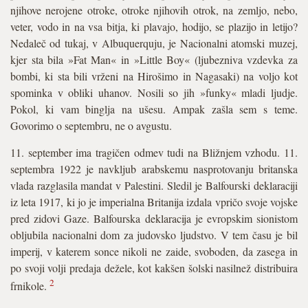
njihove nerojene otroke, otroke njihovih otrok, na zemljo, nebo,
veter, vodo in na vsa bitja, ki plavajo, hodijo, se plazijo in letijo?
Nedaleč od tukaj, v Albuquerquju, je Nacionalni atomski muzej,
kjer sta bila »Fat Man« in »Little Boy« (ljubezniva vzdevka za
bombi, ki sta bili vrženi na Hirošimo in Nagasaki) na voljo kot
spominka v obliki uhanov. Nosili so jih »funky« mladi ljudje.
Pokol, ki vam binglja na ušesu. Ampak zašla sem s teme.
Govorimo o septembru, ne o avgustu.
11. september ima tragičen odmev tudi na Bližnjem vzhodu. 11.
septembra 1922 je navkljub arabskemu nasprotovanju britanska
vlada razglasila mandat v Palestini. Sledil je Balfourski deklaraciji
iz leta 1917, ki jo je imperialna Britanija izdala vpričo svoje vojske
pred zidovi Gaze. Balfourska deklaracija je evropskim sionistom
obljubila nacionalni dom za judovsko ljudstvo. V tem času je bil
imperij, v katerem sonce nikoli ne zaide, svoboden, da zasega in
po svoji volji predaja dežele, kot kakšen šolski nasilnež distribuira
2
frnikole.