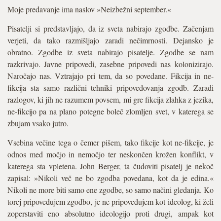
Moje predavanje ima naslov »Neizbežni september.«
Pisatelji si predstavljajo, da iz sveta nabirajo zgodbe. Začenjam
verjeti, da tako razmišljajo zaradi nečimrnosti. Dejansko je
obratno. Zgodbe iz sveta nabirajo pisatelje. Zgodbe se nam
razkrivajo. Javne pripovedi, zasebne pripovedi nas kolonizirajo.
Naročajo nas. Vztrajajo pri tem, da so povedane. Fikcija in ne-
fikcija sta samo različni tehniki pripovedovanja zgodb. Zaradi
razlogov, ki jih ne razumem povsem, mi gre fikcija zlahka z jezika,
ne-fikcijo pa na plano potegne boleč zlomljen svet, v katerega se
zbujam vsako jutro.
Vsebina večine tega o čemer pišem, tako fikcije kot ne-fikcije, je
odnos med močjo in nemočjo ter neskončen krožen konflikt, v
katerega sta vpletena. John Berger, ta čudoviti pisatelj je nekoč
zapisal: »Nikoli več ne bo zgodba povedana, kot da je edina.«
Nikoli ne more biti samo ene zgodbe, so samo načini gledanja. Ko
torej pripovedujem zgodbo, je ne pripovedujem kot ideolog, ki želi
zoperstaviti eno absolutno ideologijo proti drugi, ampak kot