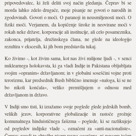
pripovedovalec, ki želi deliti svoj način gledanja. Čeprav bi se
morda lahko zdelo drugače, moje pisanje ne govori o narodih in
zgodovinah. Govori o moči. O paranoji in neusmiljenosti moči. O
fiziki moči. Verjamem, da kopičenje široke in neovirane moči v
rokah neke države, korporacije ali institucije, ali celo posameznika,
zakonca, prijatelja, družinskega člana, ne glede na ideologijo
rezultira v ekscesih, ki jih bom predstavila tukaj.
Ko živimo -, kot živim sama, kot nas živi milijone ljudi -, v senci
nuklearnega holokavsta, ki ga vladi Indije in Pakistana obljubljata
svojim »opranim« državljanom; in v globalni soseščini vojne proti
terorizmu, kar predsednik Bush biblično imenuje »naloga, ki se ne
bo nikoli končala«, veliko premišljujem o odnosu med
državljanom in državo.
V Indiji smo tisti, ki izražamo svoje poglede glede jedrskih bomb,
velikih jezov, korporativne globalizacije in rastoče grožnje
komunalnega hinduističnega fašizma – poglede, ki se razlikujejo
od pogledov indijske vlade -, označeni za »anti-nacionaliste«.
Čeprav zaradi te obtožbe nisem ravno ogorčena, ni povsem točen