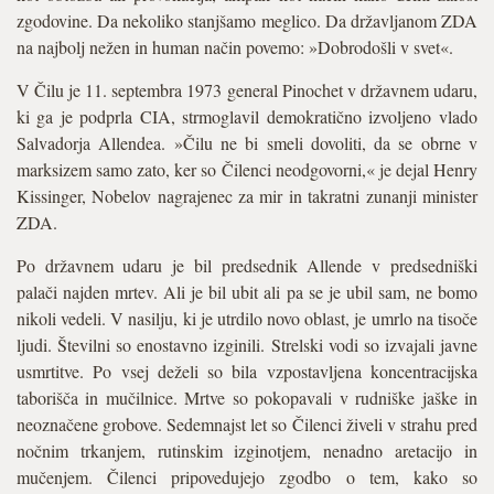
zgodovine. Da nekoliko stanjšamo meglico. Da državljanom ZDA
na najbolj nežen in human način povemo: »Dobrodošli v svet«.
V Čilu je 11. septembra 1973 general Pinochet v državnem udaru,
ki ga je podprla CIA, strmoglavil demokratično izvoljeno vlado
Salvadorja Allendea. »Čilu ne bi smeli dovoliti, da se obrne v
marksizem samo zato, ker so Čilenci neodgovorni,« je dejal Henry
Kissinger, Nobelov nagrajenec za mir in takratni zunanji minister
ZDA.
Po državnem udaru je bil predsednik Allende v predsedniški
palači najden mrtev. Ali je bil ubit ali pa se je ubil sam, ne bomo
nikoli vedeli. V nasilju, ki je utrdilo novo oblast, je umrlo na tisoče
ljudi. Številni so enostavno izginili. Strelski vodi so izvajali javne
usmrtitve. Po vsej deželi so bila vzpostavljena koncentracijska
taborišča in mučilnice. Mrtve so pokopavali v rudniške jaške in
neoznačene grobove. Sedemnajst let so Čilenci živeli v strahu pred
nočnim trkanjem, rutinskim izginotjem, nenadno aretacijo in
mučenjem. Čilenci pripovedujejo zgodbo o tem, kako so