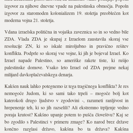
izgovor za njihove dnevne vpade na palestinska območja. Popoln
izgovor za staromoden kolonializem 19. stoletja preoblečen kot
moderna vojna 21. stoletja.
Vdana izraelska politična in vojaška zaveznica so in so vedno bile
ZDA. Vlada ZDA je skupaj z Izraelom zaustavila skoraj vse
resolucije ZN, ki so iskale miroljubno in pravično rešitev
konflikta. Podprle so skoraj vse vojne, ki jih je bojeval Izrael. Ko
Izrael napade Palestino, so ameriške rakete tiste, ki rušijo
palestinske domove. Vsako leto Izrael od ZDA prejme nekaj
milijard davkoplačevalskega denarja.
Kakšen nauk lahko potegnemo iz tega tragičnega konflikta? Je res
nemogoče Judom, ki so sami tako trpeli – mogoče bolj kot
katerokoli drugo ljudstvo v zgodovini -, razumeti ranljivost in
hrepenenje teh, ki so jih razselili? Ali ekstremno trpljenje vedno
poraja krutost? Kakšno upanje potem to pušča človeštvu? Kaj se
bo zgodilo s Palestinci v primeru zmage? Ko narod brez države
končno razglasi državo, kakšna bo ta država? Kakšna