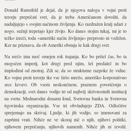
Donald Rumsfeld je dejal, da je njegova naloga v vojni proti
terorju prepričati svet, da je treba Američanom dovoliti, da
nadaljujejo s svojim načinom življenja. Ko razdražen kralj udari z
nogo, sužnji trepetajo kjer živijo. Ko danes stojim tukaj, mi je to
težko izreči, toda »ameriški način življenja« preprosto ni vzdržen.
Ker ne priznava, da ob Ameriki obstaja še kak drugi svet.
Na srečo ima moč omejen rok trajanja. Ko bo prišel čas, bo ta
mogočen imperij, kot drugi pred njim, šel predaleč in bo
implodiral od znotraj. Zdi se, da so strukturne razpoke že vidne.
Ko vojna proti terorju tke vse širšo mrežo, ameriško korporativno
srce krvavi. Ob vsem neskončnem, praznem govoričenju o
demokraciji, svet danes vodijo tri od najbolj skrivnostnih institucij
na svetu: Mednarodni denarni fond, Svetovna banka in Svetovna
trgovinska organizacija. Vse tri obvladujejo ZDA. Odločitve
sprejemajo na skrivaj. Ljudje, ki jih vodijo, so imenovani za
zaprtimi vrati. Nihče ne ve skoraj nič o njih, njihovi politiki,
njihovem prepričanju, njihovih namenih. Nihče jih ni izvolil.