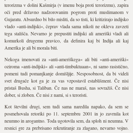
terorizma v dolini Kašmirja (v imenu boja proti terorizmu), zapira
oči pred državno nadzorovanim pogrom proti muslimanom v
Gujaratu. Absurdno bi bilo misliti, da so tisti, ki kritizirajo indijsko
vlado »anti-indijski«, čeprav vlada sama nikoli ne okleva zavzeti
tega stališča. Nevarno je prepustiti indijski ali ameriški vladi ali
komurkoli drugemu pravico, da definira kaj bi Indija ali kaj
Amerika je ali bi morala biti.
Nekoga imenovati za »anti-ameriškega« ali biti »anti-ameriški«
oziroma »anti-indijski« ali »anti-timbuktuaan«, ni samo rasistično,
pomeni tudi pomanjkanje domišljije. Nesposobnost, da bi videli
svet drugače kot ga je za vas vzpostavil establišment. Če nisi
pristaš Busha, si Taliban. Če nas ne maraš, nas sovražiš. Če nisi
dober, si zloben. Če nisi z nami, si s teroristi.
Kot številni drugi, sem tudi sama naredila napako, da sem se
posmehovala retoriki po 11. septembru 2001 in jo zavrnila kot
neumno in arogantno. Toda ugotovila sem, da sploh ni neumna. V
resnici gre za prebrisano rekrutiranje za zlagano, nevarno vojno.