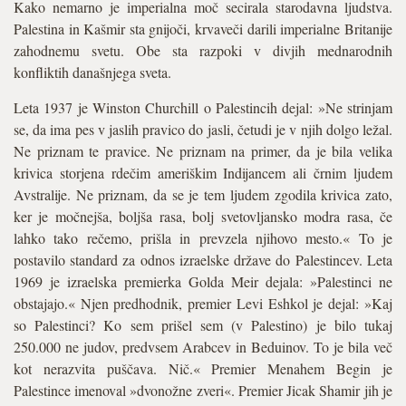
Kako nemarno je imperialna moč secirala starodavna ljudstva.
Palestina in Kašmir sta gnijoči, krvaveči darili imperialne Britanije
zahodnemu svetu. Obe sta razpoki v divjih mednarodnih
konfliktih današnjega sveta.
Leta 1937 je Winston Churchill o Palestincih dejal: »Ne strinjam
se, da ima pes v jaslih pravico do jasli, četudi je v njih dolgo ležal.
Ne priznam te pravice. Ne priznam na primer, da je bila velika
krivica storjena rdečim ameriškim Indijancem ali črnim ljudem
Avstralije. Ne priznam, da se je tem ljudem zgodila krivica zato,
ker je močnejša, boljša rasa, bolj svetovljansko modra rasa, če
lahko tako rečemo, prišla in prevzela njihovo mesto.« To je
postavilo standard za odnos izraelske države do Palestincev. Leta
1969 je izraelska premierka Golda Meir dejala: »Palestinci ne
obstajajo.« Njen predhodnik, premier Levi Eshkol je dejal: »Kaj
so Palestinci? Ko sem prišel sem (v Palestino) je bilo tukaj
250.000 ne judov, predvsem Arabcev in Beduinov. To je bila več
kot nerazvita puščava. Nič.« Premier Menahem Begin je
Palestince imenoval »dvonožne zveri«. Premier Jicak Shamir jih je