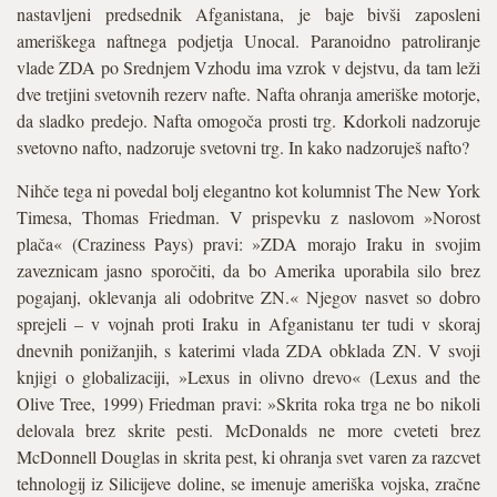
nastavljeni predsednik Afganistana, je baje bivši zaposleni
ameriškega naftnega podjetja Unocal. Paranoidno patroliranje
vlade ZDA po Srednjem Vzhodu ima vzrok v dejstvu, da tam leži
dve tretjini svetovnih rezerv nafte. Nafta ohranja ameriške motorje,
da sladko predejo. Nafta omogoča prosti trg. Kdorkoli nadzoruje
svetovno nafto, nadzoruje svetovni trg. In kako nadzoruješ nafto?
Nihče tega ni povedal bolj elegantno kot kolumnist The New York
Timesa, Thomas Friedman. V prispevku z naslovom »Norost
plača« (Craziness Pays) pravi: »ZDA morajo Iraku in svojim
zaveznicam jasno sporočiti, da bo Amerika uporabila silo brez
pogajanj, oklevanja ali odobritve ZN.« Njegov nasvet so dobro
sprejeli – v vojnah proti Iraku in Afganistanu ter tudi v skoraj
dnevnih ponižanjih, s katerimi vlada ZDA obklada ZN. V svoji
knjigi o globalizaciji, »Lexus in olivno drevo« (Lexus and the
Olive Tree, 1999) Friedman pravi: »Skrita roka trga ne bo nikoli
delovala brez skrite pesti. McDonalds ne more cveteti brez
McDonnell Douglas in skrita pest, ki ohranja svet varen za razcvet
tehnologij iz Silicijeve doline, se imenuje ameriška vojska, zračne