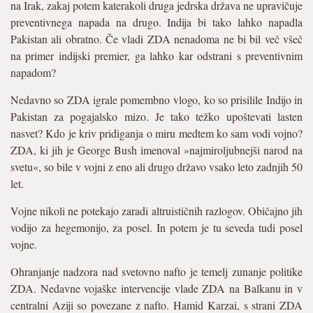
na Irak, zakaj potem katerakoli druga jedrska država ne upravičuje
preventivnega napada na drugo. Indija bi tako lahko napadla
Pakistan ali obratno. Če vladi ZDA nenadoma ne bi bil več všeč
na primer indijski premier, ga lahko kar odstrani s preventivnim
napadom?
Nedavno so ZDA igrale pomembno vlogo, ko so prisilile Indijo in
Pakistan za pogajalsko mizo. Je tako težko upoštevati lasten
nasvet? Kdo je kriv pridiganja o miru medtem ko sam vodi vojno?
ZDA, ki jih je George Bush imenoval »najmiroljubnejši narod na
svetu«, so bile v vojni z eno ali drugo državo vsako leto zadnjih 50
let.
Vojne nikoli ne potekajo zaradi altruističnih razlogov. Običajno jih
vodijo za hegemonijo, za posel. In potem je tu seveda tudi posel
vojne.
Ohranjanje nadzora nad svetovno nafto je temelj zunanje politike
ZDA. Nedavne vojaške intervencije vlade ZDA na Balkanu in v
centralni Aziji so povezane z nafto. Hamid Karzai, s strani ZDA