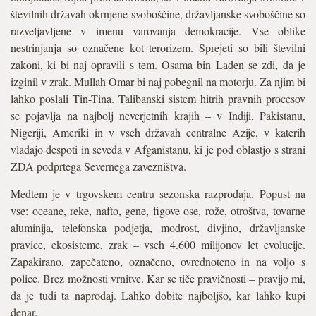
številnih državah okrnjene svoboščine, državljanske svoboščine so
razveljavljene v imenu varovanja demokracije. Vse oblike
nestrinjanja so označene kot terorizem. Sprejeti so bili številni
zakoni, ki bi naj opravili s tem. Osama bin Laden se zdi, da je
izginil v zrak. Mullah Omar bi naj pobegnil na motorju. Za njim bi
lahko poslali Tin-Tina. Talibanski sistem hitrih pravnih procesov
se pojavlja na najbolj neverjetnih krajih – v Indiji, Pakistanu,
Nigeriji, Ameriki in v vseh državah centralne Azije, v katerih
vladajo despoti in seveda v Afganistanu, ki je pod oblastjo s strani
ZDA podprtega Severnega zavezništva.
Medtem je v trgovskem centru sezonska razprodaja. Popust na
vse: oceane, reke, nafto, gene, figove ose, rože, otroštva, tovarne
aluminija, telefonska podjetja, modrost, divjino, državljanske
pravice, ekosisteme, zrak – vseh 4.600 milijonov let evolucije.
Zapakirano, zapečateno, označeno, ovrednoteno in na voljo s
police. Brez možnosti vrnitve. Kar se tiče pravičnosti – pravijo mi,
da je tudi ta naprodaj. Lahko dobite najboljšo, kar lahko kupi
denar.