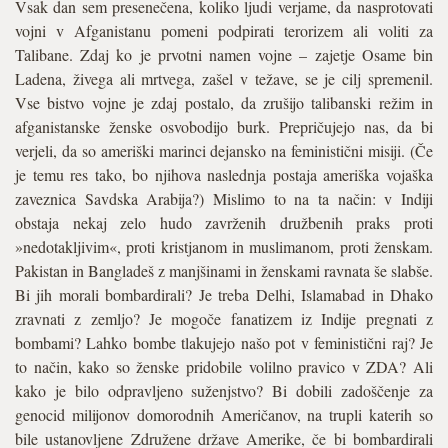
Vsak dan sem presenečena, koliko ljudi verjame, da nasprotovati
vojni v Afganistanu pomeni podpirati terorizem ali voliti za
Talibane. Zdaj ko je prvotni namen vojne – zajetje Osame bin
Ladena, živega ali mrtvega, zašel v težave, se je cilj spremenil.
Vse bistvo vojne je zdaj postalo, da zrušijo talibanski režim in
afganistanske ženske osvobodijo burk. Prepričujejo nas, da bi
verjeli, da so ameriški marinci dejansko na feministični misiji. (Če
je temu res tako, bo njihova naslednja postaja ameriška vojaška
zaveznica Savdska Arabija?) Mislimo to na ta način: v Indiji
obstaja nekaj zelo hudo zavrženih družbenih praks proti
»nedotakljivim«, proti kristjanom in muslimanom, proti ženskam.
Pakistan in Bangladeš z manjšinami in ženskami ravnata še slabše.
Bi jih morali bombardirali? Je treba Delhi, Islamabad in Dhako
zravnati z zemljo? Je mogoče fanatizem iz Indije pregnati z
bombami? Lahko bombe tlakujejo našo pot v feministični raj? Je
to način, kako so ženske pridobile volilno pravico v ZDA? Ali
kako je bilo odpravljeno suženjstvo? Bi dobili zadoščenje za
genocid milijonov domorodnih Američanov, na trupli katerih so
bile ustanovljene Združene države Amerike, če bi bombardirali