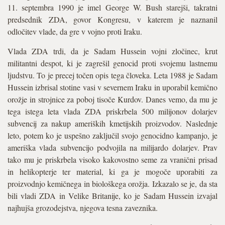
11. septembra 1990 je imel George W. Bush starejši, takratni
predsednik ZDA, govor Kongresu, v katerem je naznanil
odločitev vlade, da gre v vojno proti Iraku.
Vlada ZDA trdi, da je Sadam Hussein vojni zločinec, krut
militantni despot, ki je zagrešil genocid proti svojemu lastnemu
ljudstvu. To je precej točen opis tega človeka. Leta 1988 je Sadam
Hussein izbrisal stotine vasi v severnem Iraku in uporabil kemično
orožje in strojnice za poboj tisoče Kurdov. Danes vemo, da mu je
tega istega leta vlada ZDA priskrbela 500 milijonov dolarjev
subvencij za nakup ameriških kmetijskih proizvodov. Naslednje
leto, potem ko je uspešno zaključil svojo genocidno kampanjo, je
ameriška vlada subvencijo podvojila na milijardo dolarjev. Prav
tako mu je priskrbela visoko kakovostno seme za vranični prisad
in helikopterje ter material, ki ga je mogoče uporabiti za
proizvodnjo kemičnega in biološkega orožja. Izkazalo se je, da sta
bili vladi ZDA in Velike Britanije, ko je Sadam Hussein izvajal
najhujša grozodejstva, njegova tesna zaveznika.