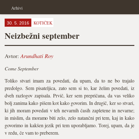
Arhivi
KOTIČEK
30. 5. 2016
Neizbežni september
Avtor:
Arundhati Roy
Come September
Toliko stvari imam za povedati, da upam, da to ne bo trajalo
predolgo. Sem pisateljica, zato sem si to, kar želim povedati, iz
dveh razlogov zapisala. Prvič, ker sem prepričana, da vas veliko
bolj zanima kako pišem kot kako govorim. In drugič, ker so stvari,
ki jih moram povedati v teh nevarnih časih zapletene in nevarne;
in mislim, da moramo biti zelo, zelo natančni pri tem, kaj in kako
govorimo in kakšen jezik pri tem uporabljamo. Torej, upam, da je
v redu, če vam to preberem.