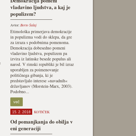
Demokracija pomeni
vladavino ljudstva, a kaj je
populizem?
Avtor:
Berto Šalaj
Etimološka primerjava demokracije
in populizma vodi do sklepa, da gre
za izraza s podobnima pomenoma.
Demokracija dobesedno pomeni
vladavino ljudstva, populizem pa
izvira iz latinske besede populus ali
e
narod. V rimski republiki je bil izraz
uporabljen za poimenovanje
političnega gibanja, ki je
predstavljalo interese »navadnih«
državljanov (Morstein-Marx, 2003).
Podobno...
več
KOTIČEK
15. 2. 2018
Od pomanjkanja do obilja v
eni generaciji