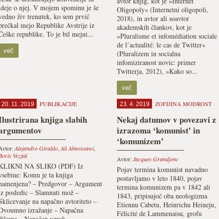
avtor knjig, kot je »Internet
ideje o njej. V mojem spominu je še
Oligopoly« (Internetni oligopoli,
vedno živ trenutek, ko sem prvič
2018), in avtor ali soavtor
prečkal mejo Republike Avstrije iz
akademskih člankov, kot je
Češke republike. To je bil mejni...
»Pluralisme et infomédiation sociale
de l’actualité: le cas de Twitter«
več
(Pluralizem in socialna
infomiziranost novic: primer
Twitterja, 2012), »Kako so...
več
PUBLIKACIJE
ZOFIJINA MODROST
20. 11. 2019
23. 4. 2019
Ilustrirana knjiga slabih
Nekaj datumov v povezavi z
argumentov
izrazoma ‘komunist’ in
‘komunizem’
Avtor:
Alejandro Giraldo
,
Ali Almossawi
,
Boris Vezjak
Avtor:
Jacques Grandjonc
KLIKNI NA SLIKO (PDF) Iz
Pojav termina komunist navadno
vsebine: Komu je ta knjiga
postavljamo v leto 1840, pojav
namenjena? – Predgovor – Argument
termina komunizem pa v 1842 ali
iz posledic – Slamnati mož –
1843, pripisujoč oba neologizma
Sklicevanje na napačno avtoriteto –
Etiennu Cabetu, Heinrichu Heineju,
Dvoumno izražanje – Napačna
Félicité de Lammenaisu, grofu
dilema – Napačen vzrok –