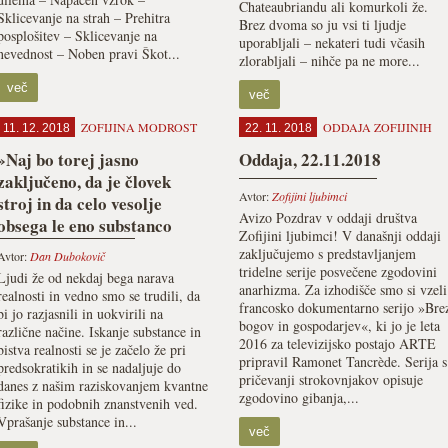
Chateaubriandu ali komurkoli že.
Sklicevanje na strah – Prehitra
Brez dvoma so ju vsi ti ljudje
posplošitev – Sklicevanje na
uporabljali – nekateri tudi včasih
nevednost – Noben pravi Škot...
zlorabljali – nihče pa ne more...
več
več
ZOFIJINA MODROST
ODDAJA ZOFIJINIH
11. 12. 2018
22. 11. 2018
»Naj bo torej jasno
Oddaja, 22.11.2018
zaključeno, da je človek
Avtor:
Zofijini ljubimci
stroj in da celo vesolje
Avizo Pozdrav v oddaji društva
obsega le eno substanco
Zofijini ljubimci! V današnji oddaji
(snov), ki je različno
zaključujemo s predstavljanjem
Avtor:
Dan Dubokovič
izoblikovana.«
tridelne serije posvečene zgodovini
Ljudi že od nekdaj bega narava
anarhizma. Za izhodišče smo si vzeli
realnosti in vedno smo se trudili, da
francosko dokumentarno serijo »Bre
bi jo razjasnili in uokvirili na
bogov in gospodarjev«, ki jo je leta
različne načine. Iskanje substance in
2016 za televizijsko postajo ARTE
bistva realnosti se je začelo že pri
pripravil Ramonet Tancrède. Serija s
predsokratikih in se nadaljuje do
pričevanji strokovnjakov opisuje
danes z našim raziskovanjem kvantne
zgodovino gibanja,...
fizike in podobnih znanstvenih ved.
Vprašanje substance in...
več