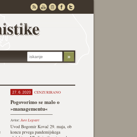
istike
CENZURIRANO
27. 6. 2020
Pogovorimo se malo o
»managementu«
Avtor:
Jure Legvart
Uvod Bogomir Kovač 29. maja, ob
e
koncu prvega pandemijskega