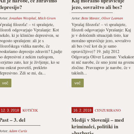
Ali je narobe, če zdravimo
Kaj moralno upravičuje
depresijo?
jezo, sovraštvo ali bes?
Avtor:
Jonathan Westphal
,
Mitch Green
Avtor:
Bette Manter
,
Oliver Leaman
Vprašaj filozofa! – vi sprašujete,
Vprašaj filozofa! – vi sprašujete,
filozofi odgovarjajo Vprašanje: Kot
filozofi odgovarjajo Vprašanje: Kaj
nekdo, ki je klinično depresiven, se
je v določenih situacijah tisto, kar
pogosto sprašujem: ali je s
moralno upravičuje jezo, sovraštvo
filozofskega vidika narobe, če
ali bes (več kot da je samo
poskušamo depresijo zdraviti? Ljudje
opravičljivo)? 19. julij 2012
so depresivni z nekim razlogom,
Odgovarja Oliver Leaman: Vsekakor
verjetno zato, ker je življenje, ko se
ni nič narobe, če smo jezni na grozn
mu enkrat posvetiš, prekleto
zločine. Pravzaprav je narobe, če v
depresivno. Zdi se mi, da...
takšnih...
več
več
KOTIČEK
CENZURIRANO
12. 3. 2018
16. 2. 2018
Past – 3. del
Mediji v Sloveniji – med
kriminalci, politiki in
Avtor:
Adam Curtis
»barbari«