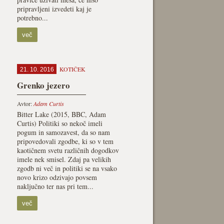
pripravljeni izvedeti kaj je
potrebno...
več
KOTIČEK
21. 10. 2016
Grenko jezero
Avtor:
Adam Curtis
Bitter Lake (2015, BBC, Adam
Curtis) Politiki so nekoč imeli
pogum in samozavest, da so nam
pripovedovali zgodbe, ki so v tem
kaotičnem svetu različnih dogodkov
imele nek smisel. Zdaj pa velikih
zgodb ni več in politiki se na vsako
novo krizo odzivajo povsem
naključno ter nas pri tem...
več