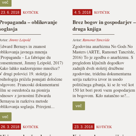
več
KOTIČEK
KOTIČEK
23. 6. 2018
4. 5. 2018
Propaganda – oblikovanje
Brez bogov in gospodarjev –
soglasja
druga knjiga
Avtor:
Jimmy Leipold
Avtor:
Ramonet Tancrède
Edward Bernays in znanost
Zgodovina anarhizma No Gods No
oblikovanja javnega mnenja
Masters (ARTE, Ramonet Tancrède,
(Propaganda – La fabrique du
2016) To je zgodba o anarhizmu. S
consentement, Jimmy Leipold, 2017)
pregledom ključnih dogodkov
Kako lahko nadzorujemo množice?
zadnjih dveh stoletij družbene
V drugi polovici 19. stoletja je
zgodovine, tridelna dokumentarna
psihologija pričela ponujati določene
serija razkriva izvor in usodo
odgovore. Francoski dokumentarni
političnega gibanja, ki se že več kot
film se osredotoča na pionirja
150 let bori proti vsem gospodarjem
odnosov z javnostmi Edwarda
in bogovom. Kdo natančno so?...
Bernaysa in razkriva metode
oblikovanja soglasja. Prirejeni...
več
več
KOTIČEK
KOTIČEK
26. 3. 2018
23. 3. 2018