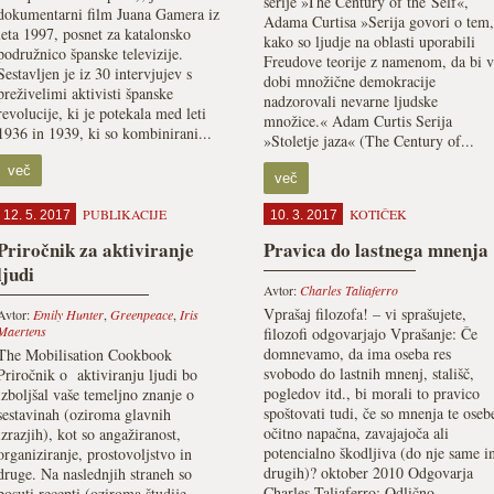
serije »The Century of the Self«,
dokumentarni film Juana Gamera iz
Adama Curtisa »Serija govori o tem,
leta 1997, posnet za katalonsko
kako so ljudje na oblasti uporabili
podružnico španske televizije.
Freudove teorije z namenom, da bi v
Sestavljen je iz 30 intervjujev s
dobi množične demokracije
preživelimi aktivisti španske
nadzorovali nevarne ljudske
revolucije, ki je potekala med leti
množice.« Adam Curtis Serija
1936 in 1939, ki so kombinirani...
»Stoletje jaza« (The Century of...
več
več
PUBLIKACIJE
KOTIČEK
12. 5. 2017
10. 3. 2017
Priročnik za aktiviranje
Pravica do lastnega mnenja
ljudi
Avtor:
Charles Taliaferro
Vprašaj filozofa! – vi sprašujete,
Avtor:
Emily Hunter
,
Greenpeace
,
Iris
Maertens
filozofi odgovarjajo Vprašanje: Če
domnevamo, da ima oseba res
The Mobilisation Cookbook
svobodo do lastnih mnenj, stališč,
Priročnik o aktiviranju ljudi bo
pogledov itd., bi morali to pravico
izboljšal vaše temeljno znanje o
spoštovati tudi, če so mnenja te oseb
sestavinah (oziroma glavnih
očitno napačna, zavajajoča ali
izrazjih), kot so angažiranost,
potencialno škodljiva (do nje same i
organiziranje, prostovoljstvo in
drugih)? oktober 2010 Odgovarja
druge. Na naslednjih straneh so
Charles Taliaferro: Odlično...
posuti recepti (oziroma študije