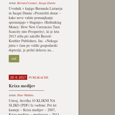
Avtor:
Bernard Lietaer
,
Jacqui Dunne
Uvodnik v knjigo Bernarda Lietaerja
in Jacqui Dunne »Premisliti denar –
kako nove valute pomanjkanje
spreminjajo v blaginjo« (Rethinking
Money: How New Currencies Turn
Scarcity into Prosperity), ki je leta
2013 izšla pri založbi Berrett-
Koehler Publishers, Inc. »Nekega
jutra v času po veliki gospodarski
depresiji, je prišel delavec na...
več
PUBLIKACIJE
26. 6. 2017
Kriza medijev
Avtor:
Peter Watkins
Ustroj, številka 10 KLIKNI NA
SLIKO (PDF) Iz vsebine: Pet let
kasneje – Kriza medijev – 2007,
Kriza medijev – predgovor – 2014,