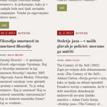
primerov), ki prikazujejo, kako je v
več
zadnjih letih moč ljudi zavladala
kampanjam. Vendar pa zagovarjamo
zdravo mero...
več
KOTIČEK
KOTIČEK
16. 2. 2017
11. 2. 2017
Filozofija umetnosti in
Stoletje jaza – v naših
umetnost filozofije
glavah je policist: moramo
ga uničiti
Avtor:
Aaron Meskin
Vprašaj filozofa! – vi sprašujete,
Avtor:
Adam Curtis
filozofi odgovarjajo Vprašanje: Kaj
The Century of the Self (2002)
je filozofija umetnosti in kaj
Zapis po tretjem delu dokumentarne
umetnost filozofije? oktober 2005
serije »The Century of the Self«,
Odgovarja Aaron Meskin: Filozofija
Adama Curtisa »Serija govori o tem,
umetnosti raziskuje vrsto splošnih
kako so ljudje na oblasti uporabili
vprašanj o umetnosti. Tu je nekaj
Freudove teorije z namenom, da bi v
primerov: Kaj je umetnost? Kaj so
dobi množične demokracije
lastnosti umetniške reprezentacije?
nadzorovali nevarne ljudske
Kaj so lastnosti umetniške forme?
množice.« Adam Curtis Serija
Kaj so vrednote...
»Stoletje jaza« (The Century of...