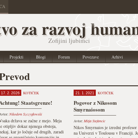
ICA
vo za razvoj human
Zofijini ljubimci
Projekti
Blogi
Forum
Povezave
Arhivi
Prevod
KOTIČEK
KOTIČEK
17. 2. 2026
21. 1. 2021
Achtung! Staatsgrenze!
Pogovor z Nikosom
Smyrnaiosom
Avtor:
Nikodem Szczygłowski
Vsaka država se začne z mejo. Meja
Avtor:
Mitja Stefancic
je otipljiv dokaz njenega obstoja,
Nikos Smyrnaios je izredni profesor
nekaj, kar jo ločuje od drugih, zaradi
na Univerzi v Toulousu v Franciji. J
česar se uresničujejo konvencije in