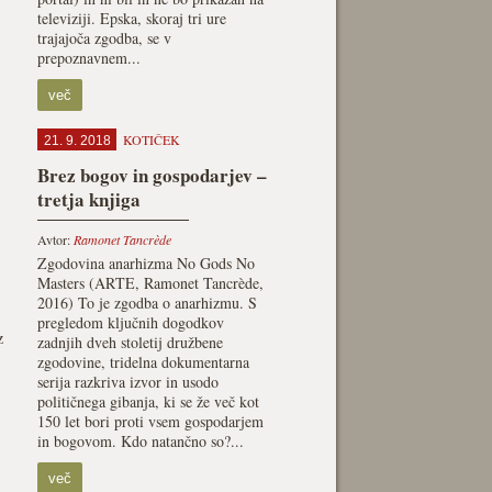
televiziji. Epska, skoraj tri ure
trajajoča zgodba, se v
prepoznavnem...
več
KOTIČEK
21. 9. 2018
Brez bogov in gospodarjev –
tretja knjiga
Avtor:
Ramonet Tancrède
Zgodovina anarhizma No Gods No
Masters (ARTE, Ramonet Tancrède,
2016) To je zgodba o anarhizmu. S
pregledom ključnih dogodkov
z
zadnjih dveh stoletij družbene
zgodovine, tridelna dokumentarna
serija razkriva izvor in usodo
političnega gibanja, ki se že več kot
150 let bori proti vsem gospodarjem
in bogovom. Kdo natančno so?...
več