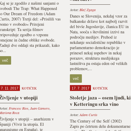
Kaj se je zgodilo z našimi sanjami o
svobodi The Trap: What Happened
Avtor:
Blaž Zgaga
to Our Dream of Freedom (Adam
Danes se Slovenija, nekdaj vzor za
Curtis, 2007) Tretji del: »Prisilili vas
balkanske države kot najbolj razvit
bomo v svobodo« Prirejeni
del bivše Jugoslavije, članica EU in
transkript: Ta serija filmov
Nata, sooča s številnimi izzivi na
pripoveduje zgodbo o vzponu
področju medijev. Prehod iz
omejene in čudne oblike svobode.
nekdanje socialistične republike v
Zadnji dve oddaji sta prikazali, kako
parlamentarno demokracijo je
so...
prinesel nekaj uspehov in nekaj
porazov, struktura medijskega
več
lastništva pa ostaja eden od velikih
problemov,...
več
KOTIČEK
KOTIČEK
7. 11. 2017
17. 7. 2017
Življenje v utopiji
Stoletje jaza – osem ljudi, ki
v Ketteringu srka vino
Avtor:
Francesc Rios
,
Juan Gamero
,
Mariona Roca
Avtor:
Adam Curtis
Življenje v utopiji – anarhizem v
The Century of the Self (2002)
Španiji (Vivir la utopía. El
Zapis po četrtem delu dokumentarne
anarquismo en España), je