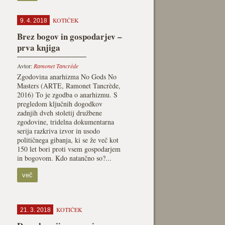
KOTIČEK
9. 4. 2018
Brez bogov in gospodarjev –
prva knjiga
Avtor:
Ramonet Tancrède
Zgodovina anarhizma No Gods No
Masters (ARTE, Ramonet Tancrède,
2016) To je zgodba o anarhizmu. S
pregledom ključnih dogodkov
zadnjih dveh stoletij družbene
zgodovine, tridelna dokumentarna
serija razkriva izvor in usodo
političnega gibanja, ki se že več kot
150 let bori proti vsem gospodarjem
in bogovom. Kdo natančno so?...
več
KOTIČEK
21. 3. 2018