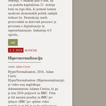
obdobja, v Mladini piše o tem, da
»se podoba kapitalizma 21. stoletja
lomi na trgu dela, ki pomeni kamen
modrosti ekonomskih politik zadnjih
trideset let. Destrukcija starih
proizvodnih in delovnih procesov je
povezana z digitalizacijo in
superurbanizacijo. Industrija 4.0
ogroža...
več
KOTIČEK
2. 2. 2019
Hipernormalizacija
Avtor:
Adam Curtis
HyperNormalisation, 2016, Adam
Curtis
HyperNormalisation (Hipernormalizacija)
je video-esej angleškega
dokumentarista Adamu Curtisa, ki ga
je leta 2016 pripravil za BBC. Film
je bil narejen posebej za BBC-jev
iplayer (BBC-jev spletni video
portal) in ni bil in ne bo prikazan na