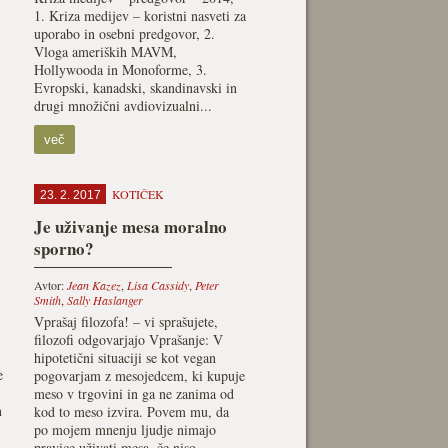
1. Kriza medijev – koristni nasveti za
uporabo in osebni predgovor, 2.
Vloga ameriških MAVM,
Hollywooda in Monoforme, 3.
Evropski, kanadski, skandinavski in
drugi množični avdiovizualni...
več
KOTIČEK
23. 2. 2017
Je uživanje mesa moralno
sporno?
Avtor:
Jean Kazez
,
Lisa Cassidy
,
Peter
Smith
,
Sally Haslanger
Vprašaj filozofa! – vi sprašujete,
filozofi odgovarjajo Vprašanje: V
hipotetični situaciji se kot vegan
e
pogovarjam z mesojedcem, ki kupuje
meso v trgovini in ga ne zanima od
n
kod to meso izvira. Povem mu, da
po mojem mnenju ljudje nimajo
pravice uživati mesa, če niso