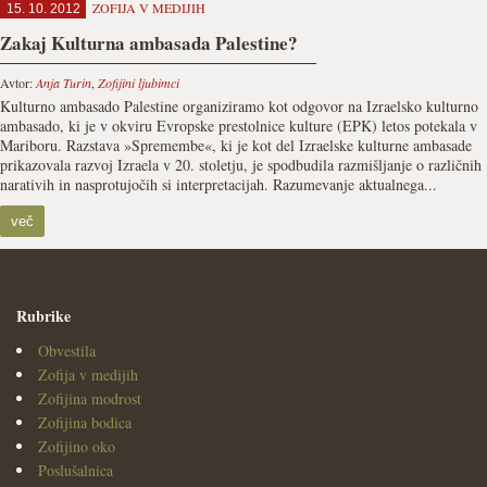
ZOFIJA V MEDIJIH
15. 10. 2012
Zakaj Kulturna ambasada Palestine?
Avtor:
Anja Turin
,
Zofijini ljubimci
Kulturno ambasado Palestine organiziramo kot odgovor na Izraelsko kulturno
ambasado, ki je v okviru Evropske prestolnice kulture (EPK) letos potekala v
Mariboru. Razstava »Spremembe«, ki je kot del Izraelske kulturne ambasade
prikazovala razvoj Izraela v 20. stoletju, je spodbudila razmišljanje o različnih
narativih in nasprotujočih si interpretacijah. Razumevanje aktualnega...
več
Rubrike
Obvestila
Zofija v medijih
Zofijina modrost
Zofijina bodica
Zofijino oko
Poslušalnica