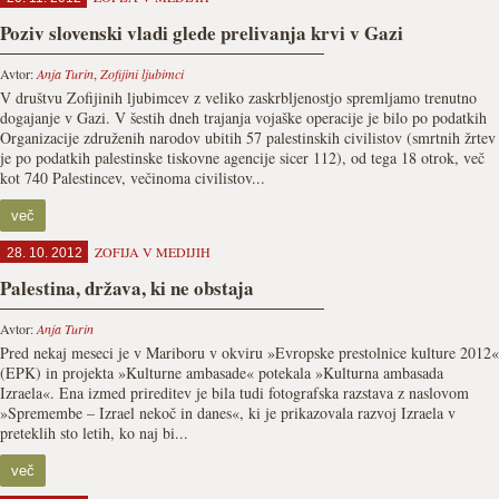
Poziv slovenski vladi glede prelivanja krvi v Gazi
Avtor:
Anja Turin
,
Zofijini ljubimci
V društvu Zofijinih ljubimcev z veliko zaskrbljenostjo spremljamo trenutno
dogajanje v Gazi. V šestih dneh trajanja vojaške operacije je bilo po podatkih
Organizacije združenih narodov ubitih 57 palestinskih civilistov (smrtnih žrtev
je po podatkih palestinske tiskovne agencije sicer 112), od tega 18 otrok, več
kot 740 Palestincev, večinoma civilistov...
več
ZOFIJA V MEDIJIH
28. 10. 2012
Palestina, država, ki ne obstaja
Avtor:
Anja Turin
Pred nekaj meseci je v Mariboru v okviru »Evropske prestolnice kulture 2012«
(EPK) in projekta »Kulturne ambasade« potekala »Kulturna ambasada
Izraela«. Ena izmed prireditev je bila tudi fotografska razstava z naslovom
»Spremembe – Izrael nekoč in danes«, ki je prikazovala razvoj Izraela v
preteklih sto letih, ko naj bi...
več