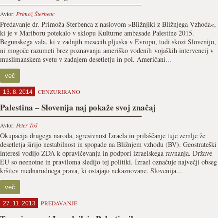
Avtor:
Primož Šterbenc
Predavanje dr. Primoža Šterbenca z naslovom »Bližnjiki z Bližnjega Vzhoda«,
ki je v Mariboru potekalo v sklopu Kulturne ambasade Palestine 2015.
Begunskega vala, ki v zadnjih mesecih pljuska v Evropo, tudi skozi Slovenijo,
ni mogoče razumeti brez poznavanja ameriško vodenih vojaških intervencij v
muslimanskem svetu v zadnjem desetletju in pol. Američani...
več
CENZURIRANO
13. 8. 2014
Palestina – Slovenija naj pokaže svoj značaj
Avtor:
Peter Toš
Okupacija drugega naroda, agresivnost Izraela in prilaščanje tuje zemlje že
desetletja širijo nestabilnost in spopade na Bližnjem vzhodu (BV). Geostrateški
interesi vodijo ZDA k opravičevanju in podpori izraelskega ravnanja. Države
EU so neenotne in praviloma sledijo tej politiki. Izrael označuje največji obseg
kršitev mednarodnega prava, ki ostajajo nekaznovane. Slovenija...
več
PREDAVANJE
27. 11. 2013