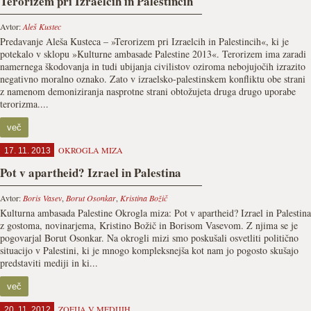
Terorizem pri Izraelcih in Palestincih
Avtor:
Aleš Kustec
Predavanje Aleša Kusteca – »Terorizem pri Izraelcih in Palestincih«, ki je
potekalo v sklopu »Kulturne ambasade Palestine 2013«. Terorizem ima zaradi
namernega škodovanja in tudi ubijanja civilistov oziroma nebojujočih izrazito
negativno moralno oznako. Zato v izraelsko-palestinskem konfliktu obe strani
z namenom demoniziranja nasprotne strani obtožujeta druga drugo uporabe
terorizma....
več
OKROGLA MIZA
17. 11. 2013
Pot v apartheid? Izrael in Palestina
Avtor:
Boris Vasev
,
Borut Osonkar
,
Kristina Božič
Kulturna ambasada Palestine Okrogla miza: Pot v apartheid? Izrael in Palestina
z gostoma, novinarjema, Kristino Božič in Borisom Vasevom. Z njima se je
pogovarjal Borut Osonkar. Na okrogli mizi smo poskušali osvetliti politično
situacijo v Palestini, ki je mnogo kompleksnejša kot nam jo pogosto skušajo
predstaviti mediji in ki...
več
ZOFIJA V MEDIJIH
20. 11. 2012