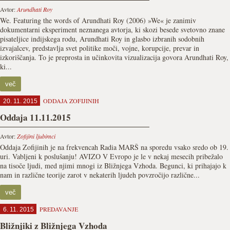
Avtor:
Arundhati Roy
We. Featuring the words of Arundhati Roy (2006) »We« je zanimiv
dokumentarni eksperiment neznanega avtorja, ki skozi besede svetovno znane
pisateljice indijskega rodu, Arundhati Roy in glasbo izbranih sodobnih
izvajalcev, predstavlja svet politike moči, vojne, korupcije, prevar in
izkoriščanja. To je preprosta in učinkovita vizualizacija govora Arundhati Roy,
ki...
več
ODDAJA ZOFIJINIH
20. 11. 2015
Oddaja 11.11.2015
Avtor:
Zofijini ljubimci
Oddaja Zofijinih je na frekvencah Radia MARŠ na sporedu vsako sredo ob 19.
uri. Vabljeni k poslušanju! AVIZO V Evropo je le v nekaj mesecih pribežalo
na tisoče ljudi, med njimi mnogi iz Bližnjega Vzhoda. Begunci, ki prihajajo k
nam in različne teorije zarot v nekaterih ljudeh povzročijo različne...
več
PREDAVANJE
6. 11. 2015
Bližnjiki z Bližnjega Vzhoda