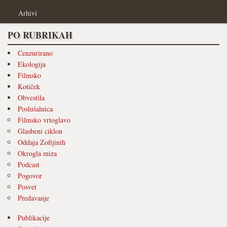
Arhivi
PO RUBRIKAH
Cenzurirano
Ekologija
Filmsko
Kotiček
Obvestila
Poslušalnica
Filmsko vrtoglavo
Glasbeni ciklon
Oddaja Zofijinih
Okrogla miza
Podcast
Pogovor
Posvet
Predavanje
Publikacije