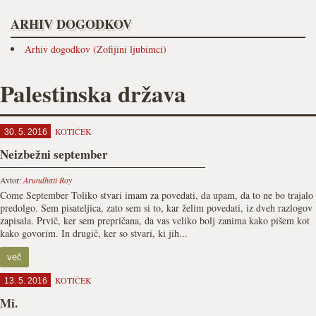
ARHIV DOGODKOV
Arhiv dogodkov (Zofijini ljubimci)
Palestinska država
KOTIČEK
30. 5. 2016
Neizbežni september
Avtor:
Arundhati Roy
Come September Toliko stvari imam za povedati, da upam, da to ne bo trajalo
predolgo. Sem pisateljica, zato sem si to, kar želim povedati, iz dveh razlogov
zapisala. Prvič, ker sem prepričana, da vas veliko bolj zanima kako pišem kot
kako govorim. In drugič, ker so stvari, ki jih...
več
KOTIČEK
13. 5. 2016
Mi.