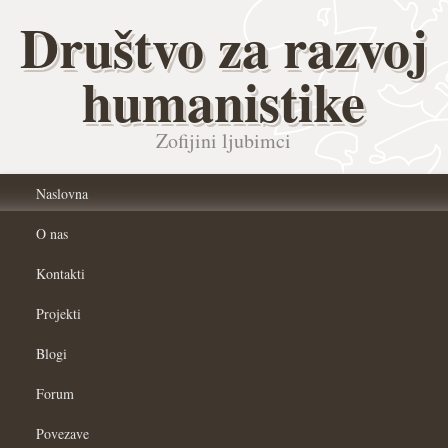
Društvo za razvoj
humanistike
Zofijini ljubimci
Naslovna
O nas
Kontakti
Projekti
Blogi
Forum
Povezave