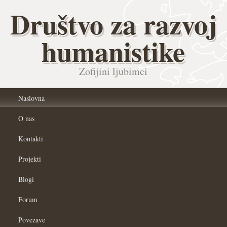
Društvo za razvoj
humanistike
Zofijini ljubimci
Naslovna
O nas
Kontakti
Projekti
Blogi
Forum
Povezave