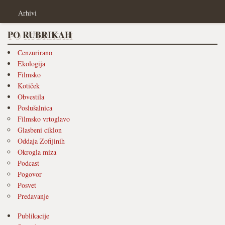
Arhivi
PO RUBRIKAH
Cenzurirano
Ekologija
Filmsko
Kotiček
Obvestila
Poslušalnica
Filmsko vrtoglavo
Glasbeni ciklon
Oddaja Zofijinih
Okrogla miza
Podcast
Pogovor
Posvet
Predavanje
Publikacije