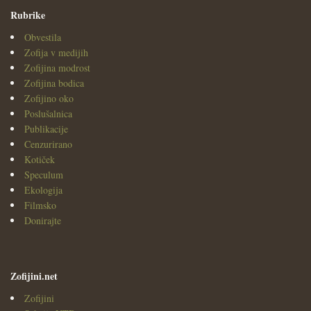
Rubrike
Obvestila
Zofija v medijih
Zofijina modrost
Zofijina bodica
Zofijino oko
Poslušalnica
Publikacije
Cenzurirano
Kotiček
Speculum
Ekologija
Filmsko
Donirajte
Zofijini.net
Zofijini