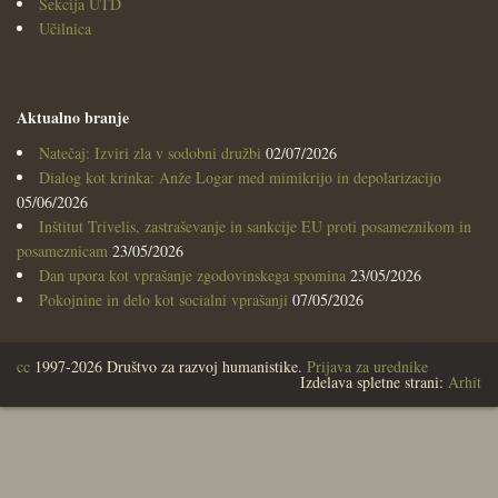
Sekcija UTD
Učilnica
Aktualno branje
Natečaj: Izviri zla v sodobni družbi
02/07/2026
Dialog kot krinka: Anže Logar med mimikrijo in depolarizacijo
05/06/2026
Inštitut Trivelis, zastraševanje in sankcije EU proti posameznikom in
posameznicam
23/05/2026
Dan upora kot vprašanje zgodovinskega spomina
23/05/2026
Pokojnine in delo kot socialni vprašanji
07/05/2026
cc
1997-2026 Društvo za razvoj humanistike.
Prijava za urednike
Izdelava spletne strani:
Arhit