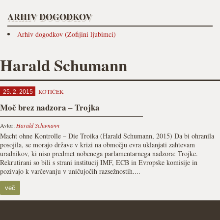
ARHIV DOGODKOV
Arhiv dogodkov (Zofijini ljubimci)
Harald Schumann
KOTIČEK
25. 2. 2015
Moč brez nadzora – Trojka
Avtor:
Harald Schumann
Macht ohne Kontrolle – Die Troika (Harald Schumann, 2015) Da bi ohranila
posojila, se morajo države v krizi na območju evra uklanjati zahtevam
uradnikov, ki niso predmet nobenega parlamentarnega nadzora: Trojke.
Rekrutirani so bili s strani institucij IMF, ECB in Evropske komisije in
pozivajo k varčevanju v uničujočih razsežnostih....
več