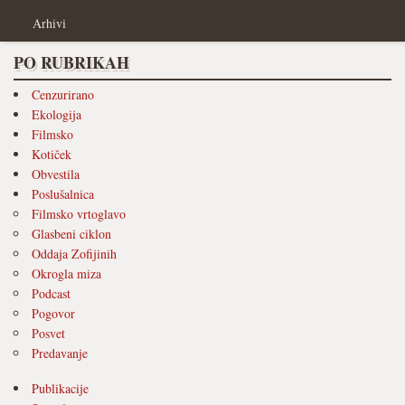
Arhivi
PO RUBRIKAH
Cenzurirano
Ekologija
Filmsko
Kotiček
Obvestila
Poslušalnica
Filmsko vrtoglavo
Glasbeni ciklon
Oddaja Zofijinih
Okrogla miza
Podcast
Pogovor
Posvet
Predavanje
Publikacije