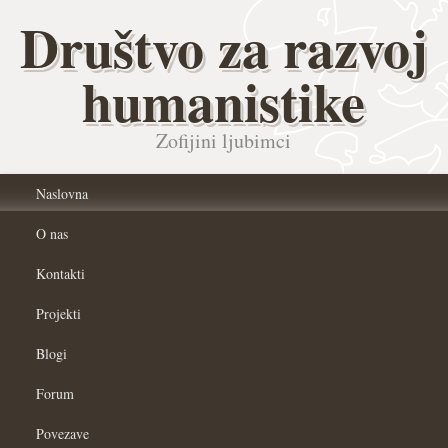
Društvo za razvoj
humanistike
Zofijini ljubimci
Naslovna
O nas
Kontakti
Projekti
Blogi
Forum
Povezave