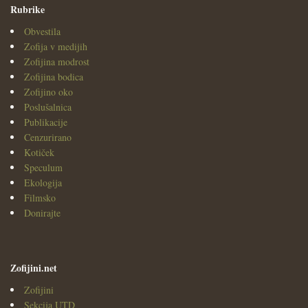
Rubrike
Obvestila
Zofija v medijih
Zofijina modrost
Zofijina bodica
Zofijino oko
Poslušalnica
Publikacije
Cenzurirano
Kotiček
Speculum
Ekologija
Filmsko
Donirajte
Zofijini.net
Zofijini
Sekcija UTD