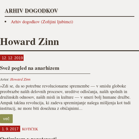
ARHIV DOGODKOV
Arhiv dogodkov (Zofijini ljubimci)
Howard Zinn
12. 12. 2019
Svež pogled na anarhizem
Avtor:
Howard Zinn
»Zdi se, da so potrebne revolucionarne spremembe — v smislu globoke
preobrazbe naših delovnih procesov, ureditve odločanja, naših spolnih in
družinskih odnosov, naših misli in kulture — v smeri bolj humane družbe.
Ampak takšna revolucija, ki zadeva spreminjanje našega mišljenja kot tudi
institucij, ne more biti dosežena z običajnimi...
več
KOTIČEK
1. 9. 2017
Optimizem v negotovosti