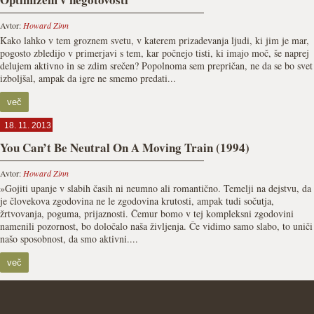
Avtor:
Howard Zinn
Kako lahko v tem groznem svetu, v katerem prizadevanja ljudi, ki jim je mar,
pogosto zbledijo v primerjavi s tem, kar počnejo tisti, ki imajo moč, še naprej
delujem aktivno in se zdim srečen? Popolnoma sem prepričan, ne da se bo svet
izboljšal, ampak da igre ne smemo predati...
več
18. 11. 2013
You Can’t Be Neutral On A Moving Train (1994)
Avtor:
Howard Zinn
»Gojiti upanje v slabih časih ni neumno ali romantično. Temelji na dejstvu, da
je človekova zgodovina ne le zgodovina krutosti, ampak tudi sočutja,
žrtvovanja, poguma, prijaznosti. Čemur bomo v tej kompleksni zgodovini
namenili pozornost, bo določalo naša življenja. Če vidimo samo slabo, to uniči
našo sposobnost, da smo aktivni....
več