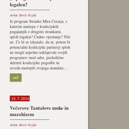
legalen?
Avtor:
Boris Vezjak
Je program Stranke Mira Cerarja, s
katerim nastopa v koalicijskih
pogajanjih z drugimi strankami,
sploh legalen? Čudno vprašanje? Niti
ne. Če bi se izkazalo, da ni, potem bi
potencialni koalicijski partnerji sploh
ne mogli uspešno usklajevati svojih
programov med sabo, posledično
skleniti koalicijske pogodbe in
seveda nastopiti svojega mandata....
več
15. 7. 2014
Večerove Tantalove muke in
mazohizem
Avtor:
Boris Vezjak