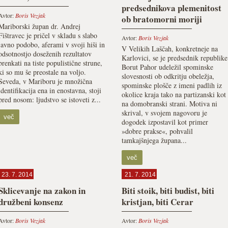
predsednikova plemenitost
Avtor:
Boris Vezjak
ob bratomorni moriji
Mariborski župan dr. Andrej
Fištravec je pričel v skladu s slabo
Avtor:
Boris Vezjak
javno podobo, aferami v svoji hiši in
V Velikih Laščah, konkretneje na
odsotnostjo doseženih rezultatov
Karlovici, se je predsednik republike
brenkati na tiste populistične strune,
Borut Pahor udeležil spominske
ki so mu še preostale na voljo.
slovesnosti ob odkritju obeležja,
Seveda, v Mariboru je množična
spominske plošče z imeni padlih iz
identifikacija ena in enostavna, stoji
okolice kraja tako na partizanski kot
pred nosom: ljudstvo se istoveti z...
na domobranski strani. Motiva ni
skrival, v svojem nagovoru je
več
dogodek izpostavil kot primer
»dobre prakse«, pohvalil
tamkajšnjega župana...
več
23. 7. 2014
21. 7. 2014
Sklicevanje na zakon in
Biti stoik, biti budist, biti
družbeni konsenz
kristjan, biti Cerar
Avtor:
Boris Vezjak
Avtor:
Boris Vezjak