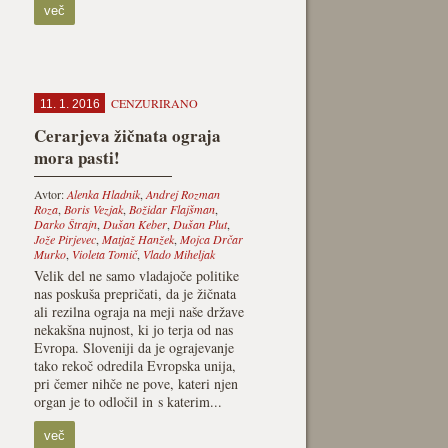
več
CENZURIRANO
11. 1. 2016
Cerarjeva žičnata ograja
mora pasti!
Avtor:
Alenka Hladnik
,
Andrej Rozman
Roza
,
Boris Vezjak
,
Božidar Flajšman
,
Darko Štrajn
,
Dušan Keber
,
Dušan Plut
,
Jože Pirjevec
,
Matjaž Hanžek
,
Mojca Drčar
Murko
,
Violeta Tomič
,
Vlado Miheljak
Velik del ne samo vladajoče politike
nas poskuša prepričati, da je žičnata
ali rezilna ograja na meji naše države
nekakšna nujnost, ki jo terja od nas
Evropa. Sloveniji da je ograjevanje
tako rekoč odredila Evropska unija,
pri čemer nihče ne pove, kateri njen
organ je to odločil in s katerim...
več