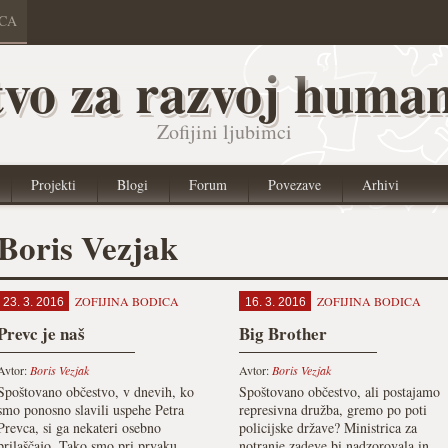
ICA
vo za razvoj human
Zofijini ljubimci
Projekti
Blogi
Forum
Povezave
Arhivi
Boris Vezjak
ZOFIJINA BODICA
ZOFIJINA BODICA
23. 3. 2016
16. 3. 2016
Prevc je naš
Big Brother
Avtor:
Boris Vezjak
Avtor:
Boris Vezjak
Spoštovano občestvo, v dnevih, ko
Spoštovano občestvo, ali postajamo
smo ponosno slavili uspehe Petra
represivna družba, gremo po poti
Prevca, si ga nekateri osebno
policijske države? Ministrica za
prilaščajo. Tako smo pri prvaku
notranje zadeve bi nadzorovala in