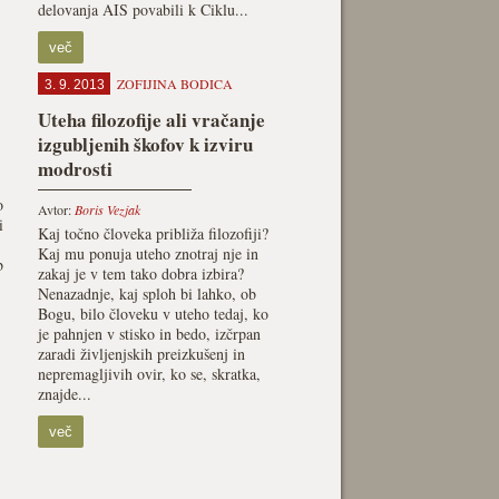
delovanja AIS povabili k Ciklu...
več
ZOFIJINA BODICA
3. 9. 2013
Uteha filozofije ali vračanje
izgubljenih škofov k izviru
modrosti
o
Avtor:
Boris Vezjak
i
Kaj točno človeka približa filozofiji?
Kaj mu ponuja uteho znotraj nje in
b
zakaj je v tem tako dobra izbira?
Nenazadnje, kaj sploh bi lahko, ob
Bogu, bilo človeku v uteho tedaj, ko
je pahnjen v stisko in bedo, izčrpan
zaradi življenjskih preizkušenj in
nepremagljivih ovir, ko se, skratka,
znajde...
več