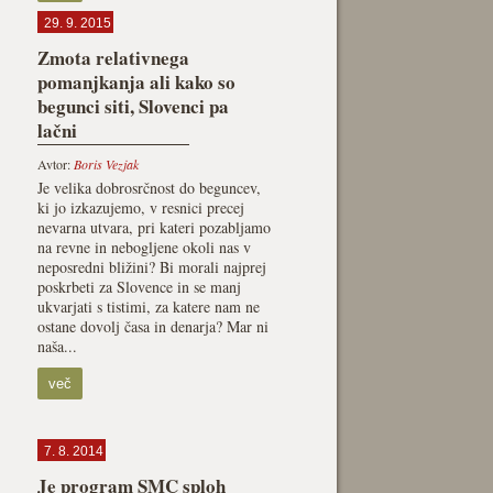
29. 9. 2015
Zmota relativnega
pomanjkanja ali kako so
begunci siti, Slovenci pa
lačni
Avtor:
Boris Vezjak
Je velika dobrosrčnost do beguncev,
ki jo izkazujemo, v resnici precej
nevarna utvara, pri kateri pozabljamo
na revne in nebogljene okoli nas v
neposredni bližini? Bi morali najprej
poskrbeti za Slovence in se manj
ukvarjati s tistimi, za katere nam ne
ostane dovolj časa in denarja? Mar ni
naša...
več
7. 8. 2014
Je program SMC sploh