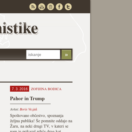
istike
ZOFIJINA BODICA
7. 3. 2016
Pahor in Trump
Avtor:
Boris Vezjak
Spoštovano občestvo, spoznanja
željna publika! Še pomnite oddajo na
Žaru, na neki drugi TV, v kateri se
nam je prikazal nihče drug kot