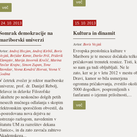
več
več
24. 10. 2013
15. 10. 2013
Somrak demokracije na
Kultura in dinamit
mariborski univerzi
Avtor:
Boris Vezjak
Evropska prestolnica kulture v
Avtor:
Andrej Hozjan
,
Andrej Kirbiš
,
Boris
Vezjak
,
Božidar Kante
,
Darko Friš
,
Friderik
Mariboru je te mesece dočakala težk
Klampfer
,
Marija Javornik Krečič
,
Marina
pričakovani trenutek resnice. Tisti, k
Tavčar Krajnc
,
Simon Zupan
,
Tone
so nam ga tudi obljubljali. Ne le
Ravnikar
,
Vesna Kondrič Horvat
,
Vesna V.
zato, ker se je v letu 2012 v mestu o
Godina
Dravi, kamor so bila usmerjena
V četrtek zvečer je rektor mariborske
ogromna pričakovanja, zvrstilo okoli
univerze, prof. dr. Danijel Rebolj,
5000 dogodkov, pospremljenih s
delavce in delavke Filozofske
fanfarami o izjemni priložnosti,...
fakultete po neskončno dolgih petih
mesecih mučnega odlašanja s skopim
več
elektronskim sporočilom obvestil, da
»posredovana nova dejstva ne
ustrezajo razlogom, navedenim v
Statutu UM za razrešitev dekana
članice«, in da zato zavrača zahtevo
Akademskega...