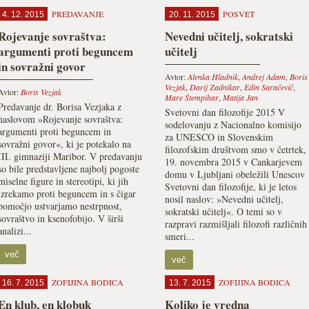
PREDAVANJE
POSVET
4. 12. 2015
20. 11. 2015
Rojevanje sovraštva:
Nevedni učitelj, sokratski
argumenti proti beguncem
učitelj
in sovražni govor
Avtor:
Alenka Hladnik
,
Andrej Adam
,
Boris
Vezjak
,
Darij Zadnikar
,
Edin Saračevič
,
Avtor:
Boris Vezjak
Mare Štempihar
,
Matija Jan
Predavanje dr. Borisa Vezjaka z
Svetovni dan filozofije 2015 V
naslovom »Rojevanje sovraštva:
sodelovanju z Nacionalno komisijo
argumenti proti beguncem in
za UNESCO in Slovenskim
sovražni govor«, ki je potekalo na
filozofskim društvom smo v četrtek,
III. gimnaziji Maribor. V predavanju
19. novembra 2015 v Cankarjevem
so bile predstavljene najbolj pogoste
domu v Ljubljani obeležili Unescov
miselne figure in stereotipi, ki jih
Svetovni dan filozofije, ki je letos
izrekamo proti beguncem in s čigar
nosil naslov: »Nevedni učitelj,
pomočjo ustvarjamo nestrpnost,
sokratski učitelj«. O temi so v
sovraštvo in ksenofobijo. V širši
razpravi razmišljali filozofi različnih
analizi...
smeri...
več
več
ZOFIJINA BODICA
ZOFIJINA BODICA
16. 7. 2015
13. 7. 2015
En klub, en klobuk
Koliko je vredna