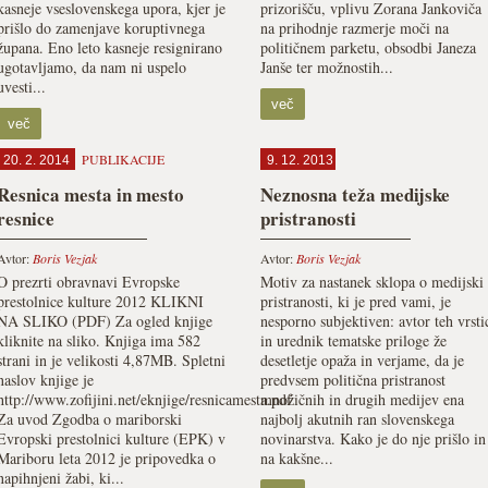
kasneje vseslovenskega upora, kjer je
prizorišču, vplivu Zorana Jankoviča
prišlo do zamenjave koruptivnega
na prihodnje razmerje moči na
župana. Eno leto kasneje resignirano
političnem parketu, obsodbi Janeza
ugotavljamo, da nam ni uspelo
Janše ter možnostih...
uvesti...
več
več
PUBLIKACIJE
20. 2. 2014
9. 12. 2013
Resnica mesta in mesto
Neznosna teža medijske
resnice
pristranosti
Avtor:
Boris Vezjak
Avtor:
Boris Vezjak
O prezrti obravnavi Evropske
Motiv za nastanek sklopa o medijski
prestolnice kulture 2012 KLIKNI
pristranosti, ki je pred vami, je
NA SLIKO (PDF) Za ogled knjige
nesporno subjektiven: avtor teh vrsti
kliknite na sliko. Knjiga ima 582
in urednik tematske priloge že
strani in je velikosti 4,87MB. Spletni
desetletje opaža in verjame, da je
naslov knjige je
predvsem politična pristranost
http://www.zofijini.net/eknjige/resnicamesta.pdf
množičnih in drugih medijev ena
Za uvod Zgodba o mariborski
najbolj akutnih ran slovenskega
Evropski prestolnici kulture (EPK) v
novinarstva. Kako je do nje prišlo in
Mariboru leta 2012 je pripovedka o
na kakšne...
napihnjeni žabi, ki...