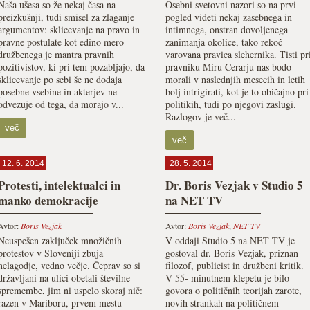
Naša ušesa so že nekaj časa na
Osebni svetovni nazori so na prvi
preizkušnji, tudi smisel za zlaganje
pogled videti nekaj zasebnega in
argumentov: sklicevanje na pravo in
intimnega, onstran dovoljenega
pravne postulate kot edino mero
zanimanja okolice, tako rekoč
družbenega je mantra pravnih
varovana pravica slehernika. Tisti pr
pozitivistov, ki pri tem pozabljajo, da
pravniku Miru Cerarju nas bodo
sklicevanje po sebi še ne dodaja
morali v naslednjih mesecih in letih
posebne vsebine in akterjev ne
bolj intrigirati, kot je to običajno pri
odvezuje od tega, da morajo v...
politikih, tudi po njegovi zaslugi.
Razlogov je več...
več
več
12. 6. 2014
28. 5. 2014
Protesti, intelektualci in
Dr. Boris Vezjak v Studio 5
manko demokracije
na NET TV
Avtor:
Boris Vezjak
Avtor:
Boris Vezjak
,
NET TV
Neuspešen zaključek množičnih
V oddaji Studio 5 na NET TV je
protestov v Sloveniji zbuja
gostoval dr. Boris Vezjak, priznan
nelagodje, vedno večje. Čeprav so si
filozof, publicist in družbeni kritik.
državljani na ulici obetali številne
V 55- minutnem klepetu je bilo
spremembe, jim ni uspelo skoraj nič:
govora o političnih teorijah zarote,
razen v Mariboru, prvem mestu
novih strankah na političnem