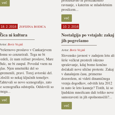
protiustavno in protizakonito
več
ravnanje, s katerim se mladoletnim
prosilcem...
več
ZOFIJINA BODICA
18. 2. 2016
10. 2. 2016
Žica ni kultura
Nostalgija po vstajah: zakaj
jih pogrešamo
Avtor:
Boris Vezjak
Prešernovo proslavo v Cankarjevem
Avtor:
Boris Vezjak
domu so cenzurirali. Tega ne bi
Slovensko javnost v zadnjem letu ali
vedeli, če nam režiser proslave, Mare
širše večkrat prestreli iskreno
Bulc, ne bi zaupal. Povedal vsem na
spraševanje, kdaj bomo končno
glas. Njen umetniški del so
dočakali nove ulične proteste. Zakaj
spremenili, pravi. Torej avtorski del.
v današnjem času, primerno
Izločili so nekaj ključnih temeljev.
dozorelem, ni videti dinamičnega
Zahtevali so novo scenografijo, zato
vrenja dogodkov, odvitih leta 2012
je scenografka odstopila. Odslovili so
in nato še leto kasneje? Tistih, ki so
enega...
ljudskim množicam dali toliko nove
samozavesti in jih opolnomočili?...
več
več