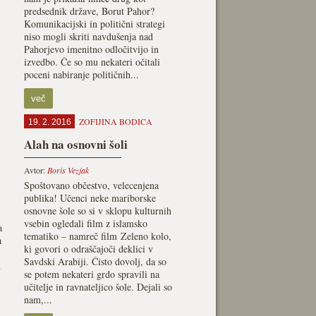
predsednik države, Borut Pahor?
Komunikacijski in politični strategi
niso mogli skriti navdušenja nad
Pahorjevo imenitno odločitvijo in
izvedbo. Če so mu nekateri očitali
poceni nabiranje političnih...
več
ZOFIJINA BODICA
19. 2. 2016
Alah na osnovni šoli
Avtor:
Boris Vezjak
Spoštovano občestvo, velecenjena
publika! Učenci neke mariborske
osnovne šole so si v sklopu kulturnih
vsebin ogledali film z islamsko
a
tematiko – namreč film Zeleno kolo,
a
ki govori o odraščajoči deklici v
Savdski Arabiji. Čisto dovolj, da so
n
se potem nekateri grdo spravili na
učitelje in ravnateljico šole. Dejali so
nam,...