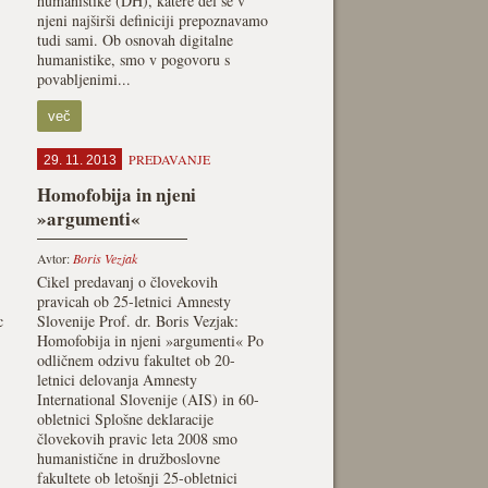
humanistike (DH), katere del se v
njeni najširši definiciji prepoznavamo
tudi sami. Ob osnovah digitalne
humanistike, smo v pogovoru s
povabljenimi...
več
PREDAVANJE
29. 11. 2013
Homofobija in njeni
»argumenti«
Avtor:
Boris Vezjak
Cikel predavanj o človekovih
pravicah ob 25-letnici Amnesty
c
Slovenije Prof. dr. Boris Vezjak:
Homofobija in njeni »argumenti« Po
odličnem odzivu fakultet ob 20-
letnici delovanja Amnesty
International Slovenije (AIS) in 60-
obletnici Splošne deklaracije
človekovih pravic leta 2008 smo
humanistične in družboslovne
fakultete ob letošnji 25-obletnici