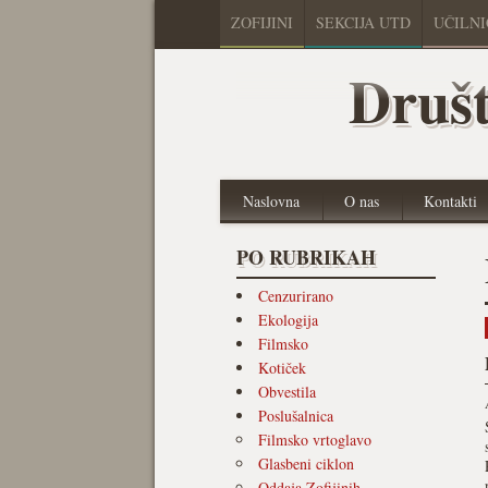
ZOFIJINI
SEKCIJA UTD
UČILN
Društ
Naslovna
O nas
Kontakti
PO RUBRIKAH
Cenzurirano
Ekologija
Filmsko
Kotiček
Obvestila
Poslušalnica
Filmsko vrtoglavo
Glasbeni ciklon
Oddaja Zofijinih