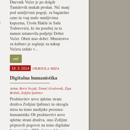
Dnevnik Večer je po dolgih
Tantalovih mukah prodan. Nič manj
pod sumljivimi pogoji, za bagatelno
ceno in vsaj malo sumljivima
i
kupcema, Urošu Haklu in Sašu
Todoroviću, ki sta posebej za ta
namen ustanovila podjetje Dober
Večer. Obeti niso dobri: Ministrstvo
za kulturo je soglasje za nakup
Večera izdalo v...
več
OKROGLA MIZA
16. 3. 2014
Digitalna humanistika
Avtor:
Boris Vezjak
,
Tomaž Grušovnik
,
Žiga
Brdnik
,
Zofijini ljubimci
Predstavitev nove spletne strani
društva Zofijini ljubimci in okrogla
miza na temo medijske prezence
humanistike Ob predstavitvi nove
spletne strani društva, smo Zofijini
pripravili pogovor na temo digitalne