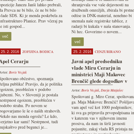
opozicije Janezu Janši lahko prebrali,
shranjevala vse vaše dejavnosti na
da Prevca ne bi bilo, če ne bi bilo
družbenih omrežjih, zbirala bi prstne
vlade SDS. Ki je menda poskrbela za
odtise in DNK-material, nenehno bi
infrastrukturo Planice. Prav včeraj pa
snemala naše registrske tablice, z
je isti gospod...
radarji bi kukala v naša stanovanja.
Ni hec. Govorimo o novem...
več
več
ZOFIJINA BODICA
CENZURIRANO
25. 2. 2016
25. 2. 2016
Apel Cerarju
Javni apel predsedniku
vlade Miru Cerarju in
Avtor:
Boris Vezjak
ministrici Maji Makovec
Spoštovano občestvo, spoznanja
Brenčič glede dogodkov v
željna publika! Pravijo, da je politika
Kranju
egoizem, preoblečen v podobo
Avtor:
Boris Vezjak
,
Darja Matjašec
ljubezni. No, v Sloveniji je postala
Spoštovani g. Miro Cerar, spoštovan
nestrpnost egoizem, preoblečen v
ga. Maja Makovec Brenčič! Pošiljav
podobo strahu. Po novem se
vam apel več kot 1000 podpisnikov,
pogovarjamo le še o naših strahovih.
ki sva ga pripravila prvopodpisana i
Nekdo nas menda ogroža? Le kdo,
v katerem vas v njihovem imenu
verjetno kar sami! Nestrpnost, tudi
prosiva, da nam in širši javnosti
hujskaštvo pred begunci je...
pojasnite, zakaj vlada RS pristaja na