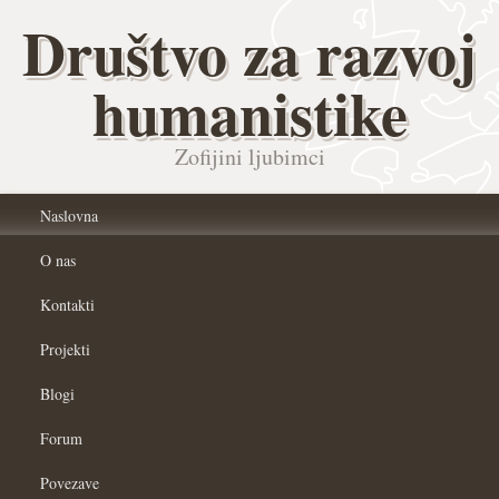
Društvo za razvoj
humanistike
Zofijini ljubimci
Naslovna
O nas
Kontakti
Projekti
Blogi
Forum
Povezave