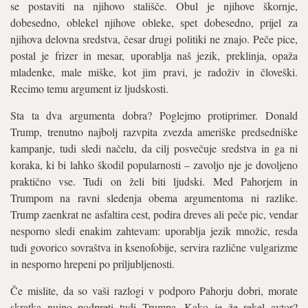
se postaviti na njihovo stališče. Obul je njihove škornje,
dobesedno, oblekel njihove obleke, spet dobesedno, prijel za
njihova delovna sredstva, česar drugi politiki ne znajo. Peče pice,
postal je frizer in mesar, uporablja naš jezik, preklinja, opaža
mladenke, male miške, kot jim pravi, je radoživ in človeški.
Recimo temu argument iz ljudskosti.
Sta ta dva argumenta dobra? Poglejmo protiprimer. Donald
Trump, trenutno najbolj razvpita zvezda ameriške predsedniške
kampanje, tudi sledi načelu, da cilj posvečuje sredstva in ga ni
koraka, ki bi lahko škodil popularnosti – zavoljo nje je dovoljeno
praktično vse. Tudi on želi biti ljudski. Med Pahorjem in
Trumpom na ravni sledenja obema argumentoma ni razlike.
Trump zaenkrat ne asfaltira cest, podira dreves ali peče pic, vendar
nesporno sledi enakim zahtevam: uporablja jezik množic, resda
tudi govorico sovraštva in ksenofobije, servira različne vulgarizme
in nesporno hrepeni po priljubljenosti.
Če mislite, da so vaši razlogi v podporo Pahorju dobri, morate
skratka nujno podpreti tudi Trumpa. Kako je že rekel avtor?