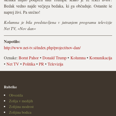
Bedak vedno najde večjega bedaka, ki ga občuduje. Ostanite še
naprej živi. Pa srečno!
Kolumna je bila predstavljena v jutranjem programu televizije
Net TV, »Nov dan«
Napotilo:
http://www.net-tv.si/index.php/project/nov-dan/
Oznake:
Borut Pahor
•
Donald Trump
•
Kolumna
•
Komunikacija
•
Net TV
•
Politika
•
PR
•
Televizija
Rubrike
Obvestila
Zofija v medijih
Zofijina modrost
Zofijina bodica