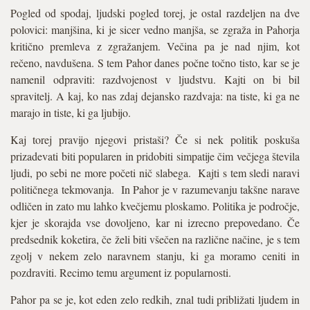
Pogled od spodaj, ljudski pogled torej, je ostal razdeljen na dve
polovici: manjšina, ki je sicer vedno manjša, se zgraža in Pahorja
kritično premleva z zgražanjem. Večina pa je nad njim, kot
rečeno, navdušena. S tem Pahor danes počne točno tisto, kar se je
namenil odpraviti: razdvojenost v ljudstvu. Kajti on bi bil
spravitelj. A kaj, ko nas zdaj dejansko razdvaja: na tiste, ki ga ne
marajo in tiste, ki ga ljubijo.
Kaj torej pravijo njegovi pristaši? Če si nek politik poskuša
prizadevati biti popularen in pridobiti simpatije čim večjega števila
ljudi, po sebi ne more početi nič slabega. Kajti s tem sledi naravi
političnega tekmovanja. In Pahor je v razumevanju takšne narave
odličen in zato mu lahko kvečjemu ploskamo. Politika je področje,
kjer je skorajda vse dovoljeno, kar ni izrecno prepovedano. Če
predsednik koketira, če želi biti všečen na različne načine, je s tem
zgolj v nekem zelo naravnem stanju, ki ga moramo ceniti in
pozdraviti. Recimo temu argument iz popularnosti.
Pahor pa se je, kot eden zelo redkih, znal tudi približati ljudem in