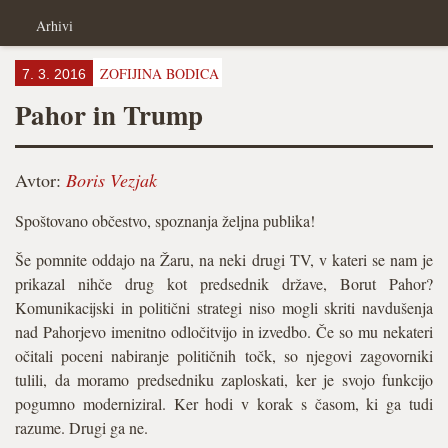
Arhivi
ZOFIJINA BODICA
7. 3. 2016
Pahor in Trump
Avtor:
Boris Vezjak
Spoštovano občestvo, spoznanja željna publika!
Še pomnite oddajo na Žaru, na neki drugi TV, v kateri se nam je
prikazal nihče drug kot predsednik države, Borut Pahor?
Komunikacijski in politični strategi niso mogli skriti navdušenja
nad Pahorjevo imenitno odločitvijo in izvedbo. Če so mu nekateri
očitali poceni nabiranje političnih točk, so njegovi zagovorniki
tulili, da moramo predsedniku zaploskati, ker je svojo funkcijo
pogumno moderniziral. Ker hodi v korak s časom, ki ga tudi
razume. Drugi ga ne.