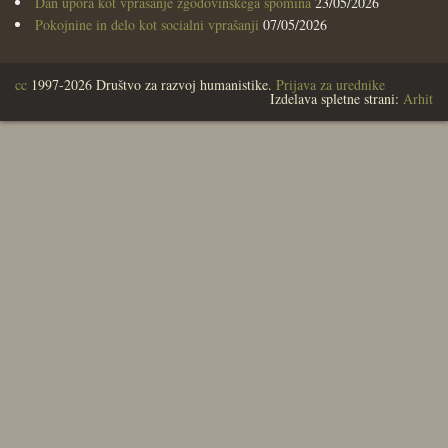
Dan upora kot vprašanje zgodovinskega spomina
23/05/2026
Pokojnine in delo kot socialni vprašanji
07/05/2026
cc
1997-2026 Društvo za razvoj humanistike.
Prijava za urednike
Izdelava spletne strani:
Arhit