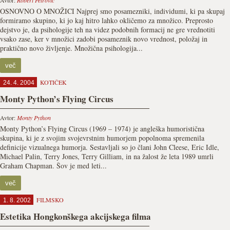
Avtor:
Robert Petrovič
OSNOVNO O MNOŽICI Najprej smo posamezniki, individumi, ki pa skupaj
formiramo skupino, ki jo kaj hitro lahko okličemo za množico. Preprosto
dejstvo je, da psihologije teh na videz podobnih formacij ne gre vrednotiti
vsako zase, ker v množici zadobi posameznik novo vrednost, položaj in
praktično novo življenje. Množična psihologija...
več
KOTIČEK
24. 4. 2004
Monty Python’s Flying Circus
Avtor:
Monty Python
Monty Python’s Flying Circus (1969 – 1974) je angleška humoristična
skupina, ki je z svojim svojevrstnim humorjem popolnoma spremenila
definicije vizualnega humorja. Sestavljali so jo člani John Cleese, Eric Idle,
Michael Palin, Terry Jones, Terry Gilliam, in na žalost že leta 1989 umrli
Graham Chapman. Šov je med leti...
več
FILMSKO
1. 8. 2002
Estetika Hongkonškega akcijskega filma