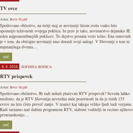
TV ovce
Avtor:
Boris Vezjak
Spoštovano občestvo, na tretji maj se novinarji širom sveta vsako leto
spomnijo težavnosti svojega poklica. In prav je tako, novinarstvo dejansko JE
eden najpomembnejših poklicev. To dejstvo prinaša vrsto težav. Ena osnovnih
je v tem, da običajno novinarji niso dorasli svoji nalogi. V Sloveniji o tem ni
najmanjšega dvoma....
več
ZOFIJINA BODICA
6. 4. 2016
RTV prispevek
Avtor:
Boris Vezjak
Spoštovano občinstvo, Bi radi nehali plačevati RTV prispevek? Seveda lahko
mislimo, da je RTV Slovenija nevredna naše pozornosti in da je tistih 153
evrov na leto čisto preveč zanjo. V resnici kaj takega veliko ljudi tudi verjame.
Radi tarnamo nad slabim programom RTV, slabimi voditelji in recimo njihovo
pristranskostjo....
več