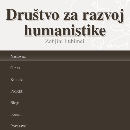
Društvo za razvoj
humanistike
Zofijini ljubimci
Naslovna
O nas
Kontakti
Projekti
Blogi
Forum
Povezave