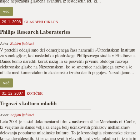
najde nepozabna glasbena avantura iz šestdesetih let, ki...
več
GLASBENI CIKLON
29. 1. 2008
Philips Research Laboratories
Avtor:
Zofijini ljubimci
V pretekli oddaji smo del odmerjenega časa namenili »Utrechtskem Institutu
za sonologijo«, kot nasledniku pionirskega Philipsovega studia v Eindhovnu.
Danes bomo naredili korak nazaj in se posvetili prvemu obdobju razvoja
elektronske glasbe na Nizozemskem, ko so smernice nadaljnjega razvoja še
nihale med komercialno in akademsko izrabo danih pogojev. Nazadujemo...
več
KOTIČEK
31. 12. 2007
Trgovci s kulturo mladih
Avtor:
Zofijini ljubimci
Leta 2001 je nastal dokumentarni film z naslovom »The Merchants of Cool«,
ki verjetno še danes velja za enega bolj učinkovitih prikazov mehanizmov
delovanja popularne mladinske kulture. To je kronologija ekonomske ekstaze
konca devetdesetih, ki je za eno svojih glavnih tarč vzela mladino in iz nje in