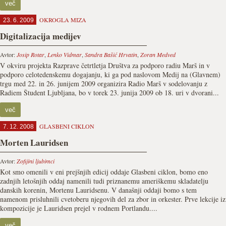
več
OKROGLA MIZA
23. 6. 2009
Digitalizacija medijev
Avtor:
Josip Rotar
,
Lenko Vidmar
,
Sandra Bašić Hrvatin
,
Zoran Medved
V okviru projekta Razprave četrtletja Društva za podporo radiu Marš in v
podporo celotedenskemu dogajanju, ki ga pod naslovom Medij na (Glavnem)
trgu med 22. in 26. junijem 2009 organizira Radio Marš v sodelovanju z
Radiem Študent Ljubljana, bo v torek 23. junija 2009 ob 18. uri v dvorani...
več
GLASBENI CIKLON
7. 12. 2008
Morten Lauridsen
Avtor:
Zofijini ljubimci
Kot smo omenili v eni prejšnjih edicij oddaje Glasbeni ciklon, bomo eno
zadnjih letošnjih oddaj namenili tudi priznanemu ameriškemu skladatelju
danskih korenin, Mortenu Lauridsenu. V današnji oddaji bomo s tem
namenom prisluhnili cvetoberu njegovih del za zbor in orkester. Prve lekcije iz
kompozicije je Lauridsen prejel v rodnem Portlandu....
več