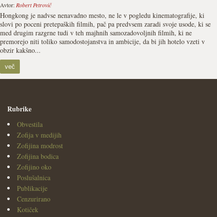
Avtor:
Robert Petrovič
Hongkong je nadvse nenavadno mesto, ne le v pogledu kinematografije, ki
slovi po poceni pretepaških filmih, pač pa predvsem zaradi svoje usode, ki se
med drugim razgrne tudi v teh majhnih samozadovoljnih filmih, ki ne
premorejo niti toliko samodostojanstva in ambicije, da bi jih hotelo vzeti v
obzir kakšno...
več
Rubrike
Obvestila
Zofija v medijih
Zofijina modrost
Zofijina bodica
Zofijino oko
Poslušalnica
Publikacije
Cenzurirano
Kotiček