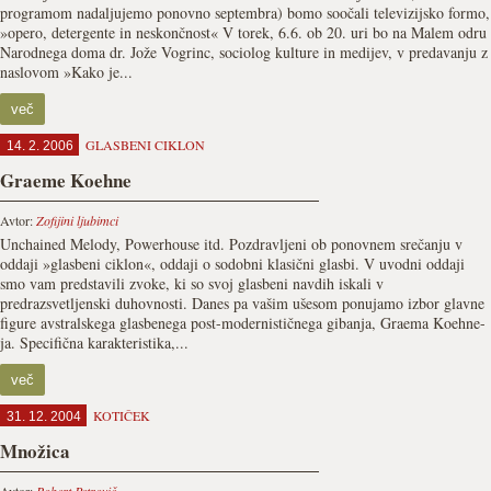
programom nadaljujemo ponovno septembra) bomo soočali televizijsko formo,
»opero, detergente in neskončnost« V torek, 6.6. ob 20. uri bo na Malem odru
Narodnega doma dr. Jože Vogrinc, sociolog kulture in medijev, v predavanju z
naslovom »Kako je...
več
GLASBENI CIKLON
14. 2. 2006
Graeme Koehne
Avtor:
Zofijini ljubimci
Unchained Melody, Powerhouse itd. Pozdravljeni ob ponovnem srečanju v
oddaji »glasbeni ciklon«, oddaji o sodobni klasični glasbi. V uvodni oddaji
smo vam predstavili zvoke, ki so svoj glasbeni navdih iskali v
predrazsvetljenski duhovnosti. Danes pa vašim ušesom ponujamo izbor glavne
figure avstralskega glasbenega post-modernističnega gibanja, Graema Koehne-
ja. Specifična karakteristika,...
več
KOTIČEK
31. 12. 2004
Množica