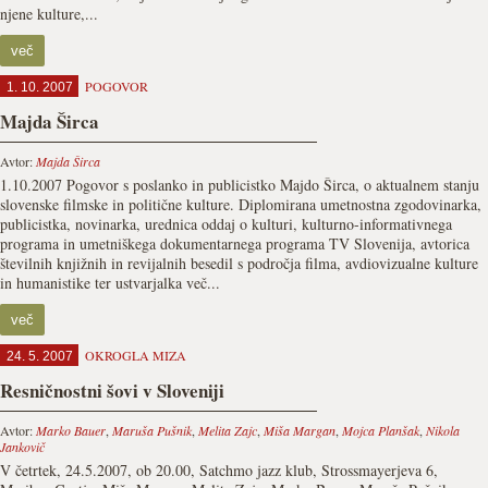
njene kulture,...
več
POGOVOR
1. 10. 2007
Majda Širca
Avtor:
Majda Širca
1.10.2007 Pogovor s poslanko in publicistko Majdo Širca, o aktualnem stanju
slovenske filmske in politične kulture. Diplomirana umetnostna zgodovinarka,
publicistka, novinarka, urednica oddaj o kulturi, kulturno-informativnega
programa in umetniškega dokumentarnega programa TV Slovenija, avtorica
številnih knjižnih in revijalnih besedil s področja filma, avdiovizualne kulture
in humanistike ter ustvarjalka več...
več
OKROGLA MIZA
24. 5. 2007
Resničnostni šovi v Sloveniji
Avtor:
Marko Bauer
,
Maruša Pušnik
,
Melita Zajc
,
Miša Margan
,
Mojca Planšak
,
Nikola
Jankovič
V četrtek, 24.5.2007, ob 20.00, Satchmo jazz klub, Strossmayerjeva 6,