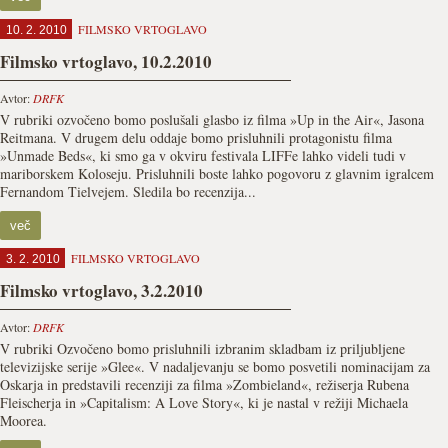
FILMSKO VRTOGLAVO
10. 2. 2010
Filmsko vrtoglavo, 10.2.2010
Avtor:
DRFK
V rubriki ozvočeno bomo poslušali glasbo iz filma »Up in the Air«, Jasona
Reitmana. V drugem delu oddaje bomo prisluhnili protagonistu filma
»Unmade Beds«, ki smo ga v okviru festivala LIFFe lahko videli tudi v
mariborskem Koloseju. Prisluhnili boste lahko pogovoru z glavnim igralcem
Fernandom Tielvejem. Sledila bo recenzija...
več
FILMSKO VRTOGLAVO
3. 2. 2010
Filmsko vrtoglavo, 3.2.2010
Avtor:
DRFK
V rubriki Ozvočeno bomo prisluhnili izbranim skladbam iz priljubljene
televizijske serije »Glee«. V nadaljevanju se bomo posvetili nominacijam za
Oskarja in predstavili recenziji za filma »Zombieland«, režiserja Rubena
Fleischerja in »Capitalism: A Love Story«, ki je nastal v režiji Michaela
Moorea.