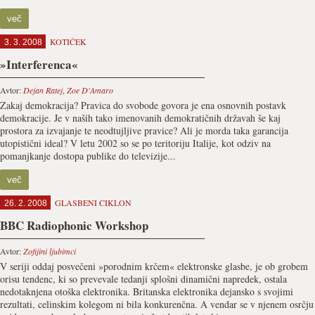
več
KOTIČEK
3. 3. 2008
»Interferenca«
Avtor:
Dejan Ratej
,
Zoe D'Amaro
Zakaj demokracija? Pravica do svobode govora je ena osnovnih postavk
demokracije. Je v naših tako imenovanih demokratičnih državah še kaj
prostora za izvajanje te neodtujljive pravice? Ali je morda taka garancija
utopistični ideal? V letu 2002 so se po teritoriju Italije, kot odziv na
pomanjkanje dostopa publike do televizije...
več
GLASBENI CIKLON
26. 2. 2008
BBC Radiophonic Workshop
Avtor:
Zofijini ljubimci
V seriji oddaj posvečeni »porodnim krčem« elektronske glasbe, je ob grobem
orisu tendenc, ki so prevevale tedanji splošni dinamični napredek, ostala
nedotaknjena otoška elektronika. Britanska elektronika dejansko s svojimi
rezultati, celinskim kolegom ni bila konkurenčna. A vendar se v njenem osrčju