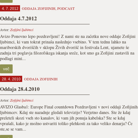
ODDAJA ZOFIJINIH
,
PODCAST
4. 7. 2012
Oddaja 4.7.2012
Avtor:
Zofijini ljubimci
Avizo Ponovno lepo pozdravljeni! Z nami ste na začetku nove oddaje Zofijini
ljubimci, ki vam tokrat prinaša naslednjo vsebino. V tem tednu lahko na
mariborskih dvoriščih v sklopu Živih dvorišč in festivala Lent, ujamete še
zadnja tri poglavja filozofskega iskanja sreče, kot smo ga Zofijini zastavili na
podlagi mini...
več
ODDAJA ZOFIJINIH
28. 4. 2010
Oddaja 28.4.2010
Avtor:
Zofijini ljubimci
AVIZO Glasba1: Europe Final countdown Pozdravljeni v novi oddaji Zofijinih
ljubimcev. Kdaj ste nazadnje gledali televizijo? Verjetno danes. Ste že kdaj
preleteli skozi vseh sto kanalov, ki vam jih ponuja kabelska? Ste se kdaj
vprašali, kako je možno ustvariti toliko plehkosti za tako veliko denarja? Če
ste,se se vam...