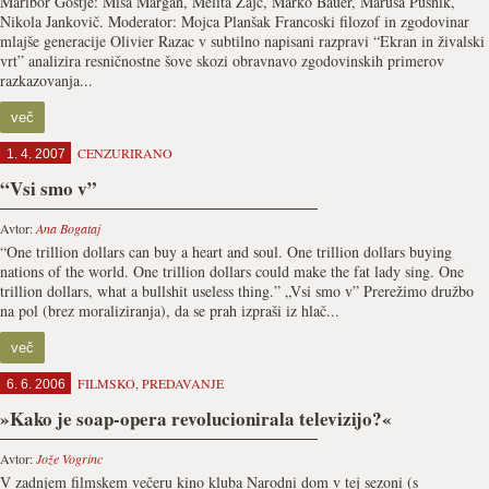
Maribor Gostje: Miša Margan, Melita Zajc, Marko Bauer, Maruša Pušnik,
Nikola Jankovič. Moderator: Mojca Planšak Francoski filozof in zgodovinar
mlajše generacije Olivier Razac v subtilno napisani razpravi “Ekran in živalski
vrt” analizira resničnostne šove skozi obravnavo zgodovinskih primerov
razkazovanja...
več
CENZURIRANO
1. 4. 2007
“Vsi smo v”
Avtor:
Ana Bogataj
“One trillion dollars can buy a heart and soul. One trillion dollars buying
nations of the world. One trillion dollars could make the fat lady sing. One
trillion dollars, what a bullshit useless thing.” „Vsi smo v” Prerežimo družbo
na pol (brez moraliziranja), da se prah izpraši iz hlač...
več
FILMSKO
,
PREDAVANJE
6. 6. 2006
»Kako je soap-opera revolucionirala televizijo?«
Avtor:
Jože Vogrinc
V zadnjem filmskem večeru kino kluba Narodni dom v tej sezoni (s