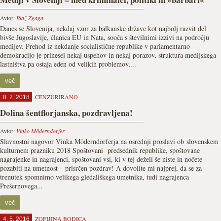
Avtor:
Blaž Zgaga
Danes se Slovenija, nekdaj vzor za balkanske države kot najbolj razvit del
bivše Jugoslavije, članica EU in Nata, sooča s številnimi izzivi na področju
medijev. Prehod iz nekdanje socialistične republike v parlamentarno
demokracijo je prinesel nekaj uspehov in nekaj porazov, struktura medijskega
lastništva pa ostaja eden od velikih problemov,...
več
CENZURIRANO
8. 2. 2018
Dolina šentflorjanska, pozdravljena!
Avtor:
Vinko Möderndorfer
Slavnostni nagovor Vinka Möderndorferja na osrednji proslavi ob slovenskem
kulturnem prazniku 2018 Spoštovani predsednik republike, spoštovane
nagrajenke in nagrajenci, spoštovani vsi, ki v tej deželi še niste in nočete
pozabiti na umetnost – prisrčen pozdrav! A dovolite mi najprej, da se za
trenutek spomnimo velikega gledališkega umetnika, tudi nagrajenca
Prešernovega...
več
ZOFIJINA BODICA
4. 5. 2016