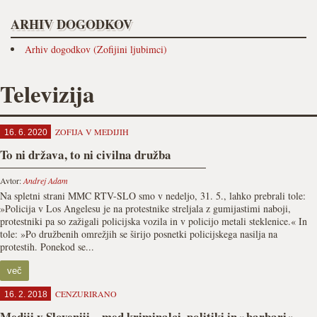
ARHIV DOGODKOV
Arhiv dogodkov (Zofijini ljubimci)
Televizija
ZOFIJA V MEDIJIH
16. 6. 2020
To ni država, to ni civilna družba
Avtor:
Andrej Adam
Na spletni strani MMC RTV-SLO smo v nedeljo, 31. 5., lahko prebrali tole:
»Policija v Los Angelesu je na protestnike streljala z gumijastimi naboji,
protestniki pa so zažigali policijska vozila in v policijo metali steklenice.« In
tole: »Po družbenih omrežjih se širijo posnetki policijskega nasilja na
protestih. Ponekod se...
več
CENZURIRANO
16. 2. 2018
Mediji v Sloveniji – med kriminalci, politiki in »barbari«