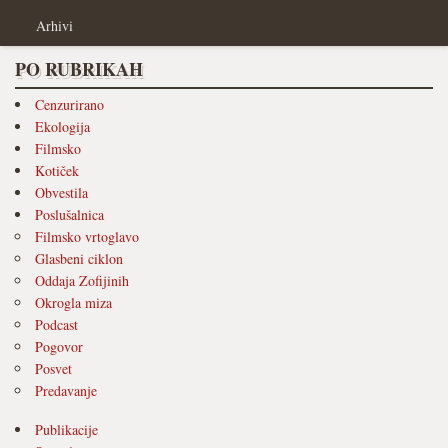
Arhivi
PO RUBRIKAH
Cenzurirano
Ekologija
Filmsko
Kotiček
Obvestila
Poslušalnica
Filmsko vrtoglavo
Glasbeni ciklon
Oddaja Zofijinih
Okrogla miza
Podcast
Pogovor
Posvet
Predavanje
Publikacije