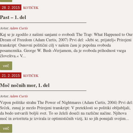
KOTIČEK
28. 2. 2015
Past – 1. del
Avtor:
Adam Curtis
Kaj se je zgodilo z našimi sanjami o svobodi The Trap: What Happened to Our
Dream of Freedom (Adam Curtis, 2007) Prvi del: »Jebi se, prijatelj« Prirejeni
transkript: Osnovni politični cilj v našem času je popolna svoboda
posameznika. George W. Bush »Verjamem, da je svoboda prihodnost vsega
človeštva.« V...
več
KOTIČEK
21. 2. 2015
Moč nočnih mor, 1. del
Avtor:
Adam Curtis
Vzpon politike strahu The Power of Nightmares (Adam Curtis, 2004) Prvi del:
Srček, zunaj je mrzlo Prirejeni transkript: V preteklosti so politiki obljubljali,
da bodo ustvarili boljši svet. To so želeli doseči na različne načine. Njihova
moč in avtoriteta je izvirala iz optimističnih vizij, ki so jih ponujali svojim...
več