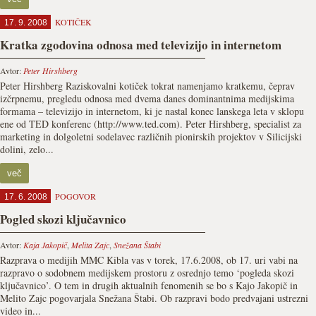
KOTIČEK
17. 9. 2008
Kratka zgodovina odnosa med televizijo in internetom
Avtor:
Peter Hirshberg
Peter Hirshberg Raziskovalni kotiček tokrat namenjamo kratkemu, čeprav
izčrpnemu, pregledu odnosa med dvema danes dominantnima medijskima
formama – televizijo in internetom, ki je nastal konec lanskega leta v sklopu
ene od TED konferenc (http://www.ted.com). Peter Hirshberg, specialist za
marketing in dolgoletni sodelavec različnih pionirskih projektov v Silicijski
dolini, zelo...
več
POGOVOR
17. 6. 2008
Pogled skozi ključavnico
Avtor:
Kaja Jakopič
,
Melita Zajc
,
Snežana Štabi
Razprava o medijih MMC Kibla vas v torek, 17.6.2008, ob 17. uri vabi na
razpravo o sodobnem medijskem prostoru z osrednjo temo ‘pogleda skozi
ključavnico’. O tem in drugih aktualnih fenomenih se bo s Kajo Jakopič in
Melito Zajc pogovarjala Snežana Štabi. Ob razpravi bodo predvajani ustrezni
video in...