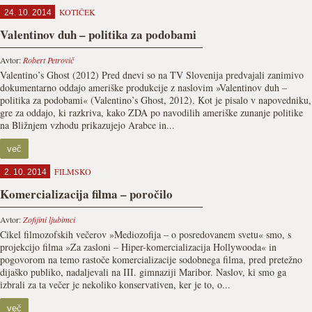
KOTIČEK
24. 10. 2014
Valentinov duh – politika za podobami
Avtor:
Robert Petrovič
Valentino’s Ghost (2012) Pred dnevi so na TV Slovenija predvajali zanimivo
dokumentarno oddajo ameriške produkcije z naslovim »Valentinov duh –
politika za podobami« (Valentino’s Ghost, 2012). Kot je pisalo v napovedniku,
gre za oddajo, ki razkriva, kako ZDA po navodilih ameriške zunanje politike
na Bližnjem vzhodu prikazujejo Arabce in...
več
FILMSKO
2. 10. 2014
Komercializacija filma – poročilo
Avtor:
Zofijini ljubimci
Cikel filmozofskih večerov »Mediozofija – o posredovanem svetu« smo, s
projekcijo filma »Za zasloni – Hiper-komercializacija Hollywooda« in
pogovorom na temo rastoče komercializacije sodobnega filma, pred pretežno
dijaško publiko, nadaljevali na III. gimnaziji Maribor. Naslov, ki smo ga
izbrali za ta večer je nekoliko konservativen, ker je to, o...
več