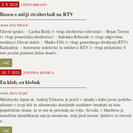
CENZURIRANO
2. 9. 2015
Basen o mišji strahovladi na RTV
Avtor:
Erik Valenčič
Glavni igralci: – Ljerka Bizilj (v vlogi direktorice televizije) – Bojan Traven
(v vlogi pomočnika direktorice) – Jadranka Rebernik (v vlogi odgovorne
urednice) Glavni statist: – Marko Filli (v vlogi generalnega direktorja RTV)
Kaskaderji: – honorarne sodelavke in sodelavci RTV (v vlogi prekariata) S
tem javnim pismom želim doseči...
več
ZOFIJINA BODICA
16. 7. 2015
En klub, en klobuk
Avtor:
Boris Vezjak
Mariborski župan dr. Andrej Fištravec je pričel v skladu s slabo javno podobo,
aferami v svoji hiši in odsotnostjo doseženih rezultatov brenkati na tiste
populistične strune, ki so mu še preostale na voljo. Seveda, v Mariboru je
množična identifikacija ena in enostavna, stoji pred nosom: ljudstvo se istoveti
z...
več