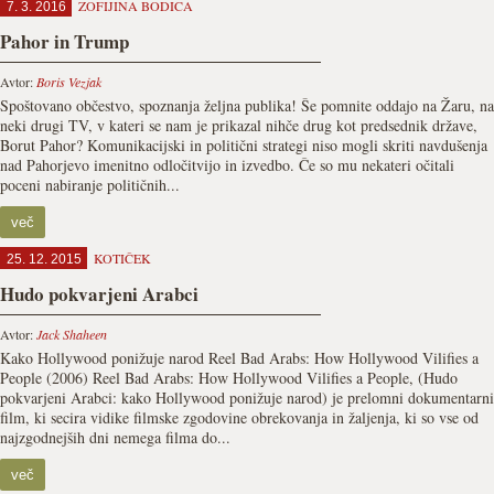
ZOFIJINA BODICA
7. 3. 2016
Pahor in Trump
Avtor:
Boris Vezjak
Spoštovano občestvo, spoznanja željna publika! Še pomnite oddajo na Žaru, na
neki drugi TV, v kateri se nam je prikazal nihče drug kot predsednik države,
Borut Pahor? Komunikacijski in politični strategi niso mogli skriti navdušenja
nad Pahorjevo imenitno odločitvijo in izvedbo. Če so mu nekateri očitali
poceni nabiranje političnih...
več
KOTIČEK
25. 12. 2015
Hudo pokvarjeni Arabci
Avtor:
Jack Shaheen
Kako Hollywood ponižuje narod Reel Bad Arabs: How Hollywood Vilifies a
People (2006) Reel Bad Arabs: How Hollywood Vilifies a People, (Hudo
pokvarjeni Arabci: kako Hollywood ponižuje narod) je prelomni dokumentarni
film, ki secira vidike filmske zgodovine obrekovanja in žaljenja, ki so vse od
najzgodnejših dni nemega filma do...
več