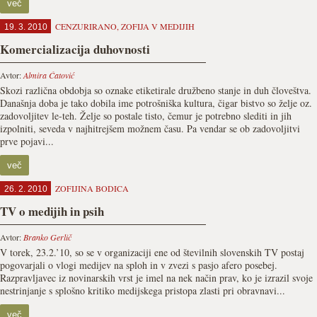
več
CENZURIRANO
,
ZOFIJA V MEDIJIH
19. 3. 2010
Komercializacija duhovnosti
Avtor:
Almira Ćatović
Skozi različna obdobja so oznake etiketirale družbeno stanje in duh človeštva.
Današnja doba je tako dobila ime potrošniška kultura, čigar bistvo so želje oz.
zadovoljitev le-teh. Želje so postale tisto, čemur je potrebno slediti in jih
izpolniti, seveda v najhitrejšem možnem času. Pa vendar se ob zadovoljitvi
prve pojavi...
več
ZOFIJINA BODICA
26. 2. 2010
TV o medijih in psih
Avtor:
Branko Gerlič
V torek, 23.2.’10, so se v organizaciji ene od številnih slovenskih TV postaj
pogovarjali o vlogi medijev na sploh in v zvezi s pasjo afero posebej.
Razpravljavec iz novinarskih vrst je imel na nek način prav, ko je izrazil svoje
nestrinjanje s splošno kritiko medijskega pristopa zlasti pri obravnavi...
več