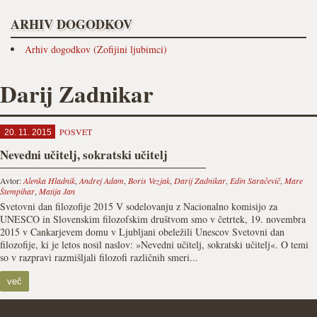
ARHIV DOGODKOV
Arhiv dogodkov (Zofijini ljubimci)
Darij Zadnikar
POSVET
20. 11. 2015
Nevedni učitelj, sokratski učitelj
Avtor:
Alenka Hladnik
,
Andrej Adam
,
Boris Vezjak
,
Darij Zadnikar
,
Edin Saračevič
,
Mare
Štempihar
,
Matija Jan
Svetovni dan filozofije 2015 V sodelovanju z Nacionalno komisijo za
UNESCO in Slovenskim filozofskim društvom smo v četrtek, 19. novembra
2015 v Cankarjevem domu v Ljubljani obeležili Unescov Svetovni dan
filozofije, ki je letos nosil naslov: »Nevedni učitelj, sokratski učitelj«. O temi
so v razpravi razmišljali filozofi različnih smeri...
več