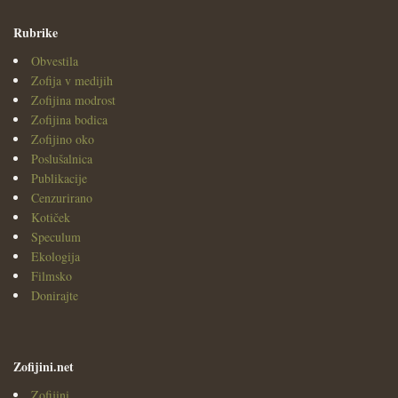
Rubrike
Obvestila
Zofija v medijih
Zofijina modrost
Zofijina bodica
Zofijino oko
Poslušalnica
Publikacije
Cenzurirano
Kotiček
Speculum
Ekologija
Filmsko
Donirajte
Zofijini.net
Zofijini