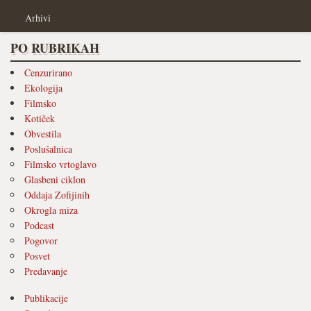
Arhivi
PO RUBRIKAH
Cenzurirano
Ekologija
Filmsko
Kotiček
Obvestila
Poslušalnica
Filmsko vrtoglavo
Glasbeni ciklon
Oddaja Zofijinih
Okrogla miza
Podcast
Pogovor
Posvet
Predavanje
Publikacije