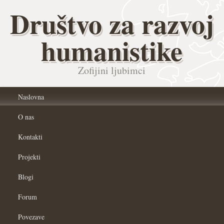
Društvo za razvoj
humanistike
Zofijini ljubimci
Naslovna
O nas
Kontakti
Projekti
Blogi
Forum
Povezave