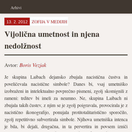
Arhivi
ZOFIJA V MEDIJIH
13. 2. 2012
Vijolična umetnost in njena
nedolžnost
Avtor:
Boris Vezjak
Je skupina Laibach dejansko zbujala nacistična čustva in
poveličevala nacistične simbole? Danes bi, vsaj umetniško
izobraženi in intelektualno povprečno pismeni, zgolj skomignili z
rameni: trditev bi imeli za neumno. Ne, skupina Laibach ni
zbujala takih čustev, z njim se je zgolj poigravala, provocirala je z
nacistično ikonografijo, ponujala protitotalitaristično sporočilo,
zgolj repetitivno subvertirala simbole. Njihova umetniška intenca
je bila, bi dejali, drugačna, in ta pervertira in povsem izniči