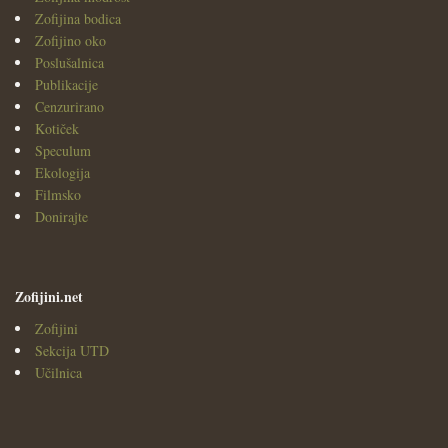
Zofijina bodica
Zofijino oko
Poslušalnica
Publikacije
Cenzurirano
Kotiček
Speculum
Ekologija
Filmsko
Donirajte
Zofijini.net
Zofijini
Sekcija UTD
Učilnica