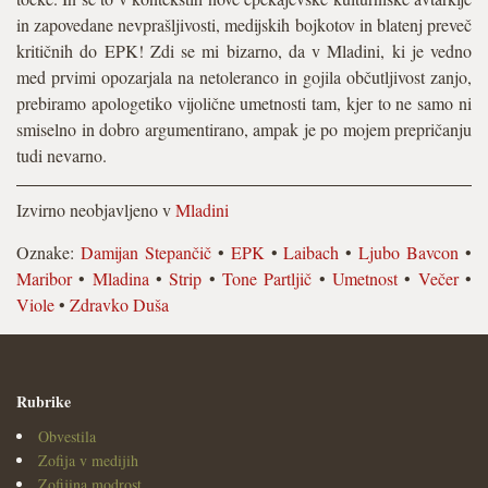
in zapovedane nevprašljivosti, medijskih bojkotov in blatenj preveč
kritičnih do EPK! Zdi se mi bizarno, da v Mladini, ki je vedno
med prvimi opozarjala na netoleranco in gojila občutljivost zanjo,
prebiramo apologetiko vijolične umetnosti tam, kjer to ne samo ni
smiselno in dobro argumentirano, ampak je po mojem prepričanju
tudi nevarno.
Izvirno neobjavljeno v
Mladini
Oznake:
Damijan Stepančič
•
EPK
•
Laibach
•
Ljubo Bavcon
•
Maribor
•
Mladina
•
Strip
•
Tone Partljič
•
Umetnost
•
Večer
•
Viole
•
Zdravko Duša
Rubrike
Obvestila
Zofija v medijih
Zofijina modrost