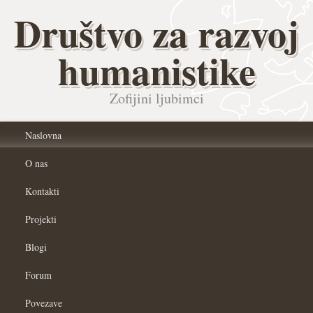
Društvo za razvoj
humanistike
Zofijini ljubimci
Naslovna
O nas
Kontakti
Projekti
Blogi
Forum
Povezave