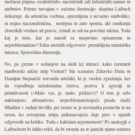
možnost pripisa »realističnih« nacističnih (ali fašističnih) namer in
atributov. Primer navajam v začetno ilustracijo: skupina Laibach
dokazuje, da artistična vsebina, opremljena z nevarno simboliko,
ni nujno nacionalistična, nestrpna in zato sporna, akt zanikanja
človeških vrednot ali pravic, četudi se zdi na površini takšna. Toda
kaj je tisto, kar jo naredi za nasprotno opisanemu in
neproblematično? Eden možnih odgovorov: premišljena umetniška
intenca. Sporočilna dimenzija.
No, pa gremo v sedanjost na sledi tej intenci: kako razumeti
mariborski ulični strip Violent? Sta scenarist Zdravko Duša in
Damijan Stepančič ustvarila artefakt, ki je vreden zgražanja, ker
da vzpodbuja netolerantna čustva, poziva k agresiji in
primitivnosti (»Malo vas, je, malo, pičkice!)? O tem je zelo
naklonjeno, afirmativno, neproblematizirajoče pisala (tudi)
Mladina v zadnji številki, pri čemer se je novinarka postavila le na
raven, ko avtorjema stripa prikimavajoče daje prav v njunih
odgovorih na kritiko. Toda s kakšnim argumentom? Po analogiji z
Laibachom bi lahko rekli, da bi morala za to jamčiti njuna namera