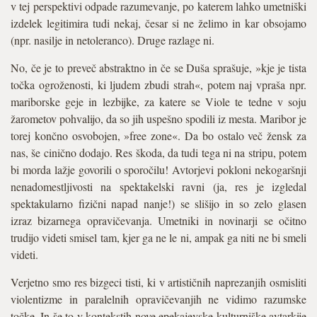
v tej perspektivi odpade razumevanje, po katerem lahko umetniški
izdelek legitimira tudi nekaj, česar si ne želimo in kar obsojamo
(npr. nasilje in netoleranco). Druge razlage ni.
No, če je to preveč abstraktno in če se Duša sprašuje, »kje je tista
točka ogroženosti, ki ljudem zbudi strah«, potem naj vpraša npr.
mariborske geje in lezbijke, za katere se Viole te tedne v soju
žarometov pohvalijo, da so jih uspešno spodili iz mesta. Maribor je
torej končno osvobojen, »free zone«. Da bo ostalo več žensk za
nas, še cinično dodajo. Res škoda, da tudi tega ni na stripu, potem
bi morda lažje govorili o sporočilu! Avtorjevi pokloni nekogaršnji
nenadomestljivosti na spektakelski ravni (ja, res je izgledal
spektakularno fizični napad nanje!) se slišijo in so zelo glasen
izraz bizarnega opravičevanja. Umetniki in novinarji se očitno
trudijo videti smisel tam, kjer ga ne le ni, ampak ga niti ne bi smeli
videti.
Verjetno smo res bizgeci tisti, ki v artističnih naprezanjih osmisliti
violentizme in paralelnih opravičevanjih ne vidimo razumske
točke. In še to v kontekstih nove epekajevske kulturniške avtarkije