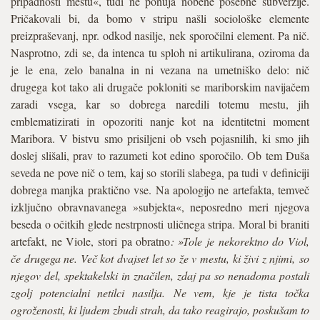
pripadnosti mestu«, tudi ne ponuja nobene posebne subverzije.
Pričakovali bi, da bomo v stripu našli sociološke elemente
preizpraševanj, npr. odkod nasilje, nek sporočilni element. Pa nič.
Nasprotno, zdi se, da intenca tu sploh ni artikulirana, oziroma da
je le ena, zelo banalna in ni vezana na umetniško delo: nič
drugega kot tako ali drugače pokloniti se mariborskim navijačem
zaradi vsega, kar so dobrega naredili totemu mestu, jih
emblematizirati in opozoriti nanje kot na identitetni moment
Maribora. V bistvu smo prisiljeni ob vseh pojasnilih, ki smo jih
doslej slišali, prav to razumeti kot edino sporočilo. Ob tem Duša
seveda ne pove nič o tem, kaj so storili slabega, pa tudi v definiciji
dobrega manjka praktično vse. Na apologijo ne artefakta, temveč
izključno obravnavanega »subjekta«, neposredno meri njegova
beseda o očitkih glede nestrpnosti uličnega stripa. Moral bi braniti
artefakt, ne Viole, stori pa obratno
: »Tole je nekorektno do Viol,
če drugega ne. Več kot dvajset let so že v mestu, ki živi z njimi, so
njegov del, spektakelski in značilen, zdaj pa so nenadoma postali
zgolj potencialni netilci nasilja. Ne vem, kje je tista točka
ogroženosti, ki ljudem zbudi strah, da tako reagirajo, poskušam to