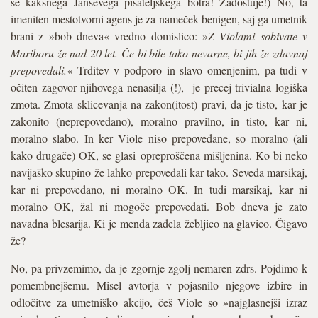
še kakšnega Janševega pisateljskega botra! Zadostuje!) No, ta
imeniten mestotvorni agens je za nameček benigen, saj ga umetnik
brani z »bob dneva« vredno domislico: »
Z Violami sobivate v
Mariboru že nad 20 let. Če bi bile tako nevarne, bi jih že zdavnaj
prepovedali.«
Trditev v podporo in slavo omenjenim, pa tudi v
očiten zagovor njihovega nenasilja (!), je precej trivialna logiška
zmota. Zmota sklicevanja na zakon(itost) pravi, da je tisto, kar je
zakonito (neprepovedano), moralno pravilno, in tisto, kar ni,
moralno slabo. In ker Viole niso prepovedane, so moralno (ali
kako drugače) OK, se glasi opreproščena mišljenina. Ko bi neko
navijaško skupino že lahko prepovedali kar tako. Seveda marsikaj,
kar ni prepovedano, ni moralno OK. In tudi marsikaj, kar ni
moralno OK, žal ni mogoče prepovedati. Bob dneva je zato
navadna blesarija. Ki je menda zadela žebljico na glavico. Čigavo
že?
No, pa privzemimo, da je zgornje zgolj nemaren zdrs. Pojdimo k
pomembnejšemu. Misel avtorja v pojasnilo njegove izbire in
odločitve za umetniško akcijo, češ Viole so »najglasnejši izraz