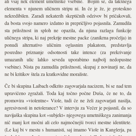
ali vsaj nek element umetniške vsebine. Bojim se, da takšnega
elementa v njunem uličnem stripu ni. In če je že, je groteskno
nekredibilen. Zaradi nekaterih skeptičnih odzivov bi pričakovali,
da bosta svojo namero izdatno in prepričljivo pojasnila. Zamudila
sta priložnost in sploh ne opazila, da njuna razlaga funkcije
uličnega stripa, ki naj prekrije mestne packe (zanikrna pročelja) in
ponudi alternativo uličnim oglasnim plakatom, predstavlja
posredno priznanje odsotnosti take intence (za prekrivanje
umazanih ulic lahko seveda uporabimo najbolj nedopustne
vsebine). Nista pa zamudila priložnosti, skupaj z novinarji ne, da
ne bi kritikov štela za kratkovidne moraliste.
Če bi skupina Laibach odkrito zagovarjala nacizem, bi se nad tem
upravičeno zgražali. Toda kaj točno počne Duša, če ne to, da
promovira »violentne« Viole, tudi če ne želi zagovarjati nasilja,
agresivnosti in netolerance? V intervju za Večer je pojasnil, da so
navijaška skupina kot »subjekt« njegovega umetniškega zanimanja
nič manj kot močni ali celo najmočnejši tvorci mestne identitete.
(Le kaj bi v mestu s humanisti, saj imamo Viole in Kanglerja, pa