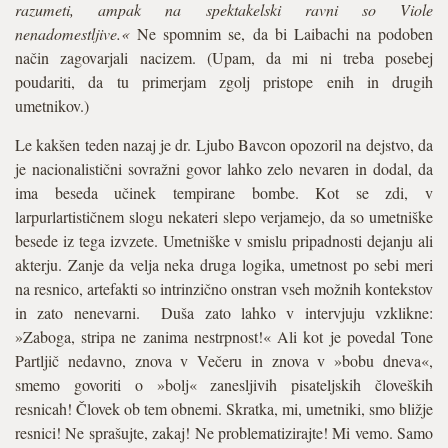
razumeti, ampak na spektakelski ravni so Viole
nenadomestljive.«
Ne spomnim se, da bi Laibachi na podoben
način zagovarjali nacizem. (Upam, da mi ni treba posebej
poudariti, da tu primerjam zgolj pristope enih in drugih
umetnikov.)
Le kakšen teden nazaj je dr. Ljubo Bavcon opozoril na dejstvo, da
je nacionalistični sovražni govor lahko zelo nevaren in dodal, da
ima beseda učinek tempirane bombe. Kot se zdi, v
larpurlartističnem slogu nekateri slepo verjamejo, da so umetniške
besede iz tega izvzete. Umetniške v smislu pripadnosti dejanju ali
akterju. Zanje da velja neka druga logika, umetnost po sebi meri
na resnico, artefakti so intrinzično onstran vseh možnih kontekstov
in zato nenevarni. Duša zato lahko v intervjuju vzklikne:
»Zaboga, stripa ne zanima nestrpnost!« Ali kot je povedal Tone
Partljič nedavno, znova v Večeru in znova v »bobu dneva«,
smemo govoriti o »bolj« zanesljivih pisateljskih človeških
resnicah! Človek ob tem obnemi. Skratka, mi, umetniki, smo bližje
resnici! Ne sprašujte, zakaj! Ne problematizirajte! Mi vemo. Samo